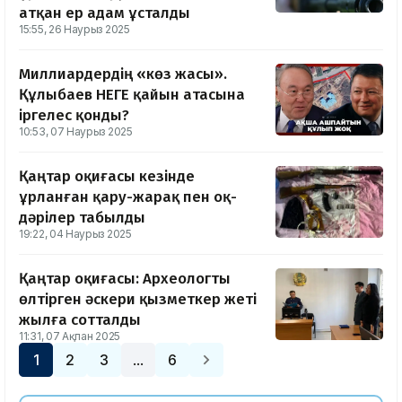
атқан ер адам ұсталды
15:55, 26 Наурыз 2025
Миллиардердің «көз жасы».
Құлыбаев НЕГЕ қайын атасына
іргелес қонды?
10:53, 07 Наурыз 2025
Қаңтар оқиғасы кезінде
ұрланған қару-жарақ пен оқ-
дәрілер табылды
19:22, 04 Наурыз 2025
Қаңтар оқиғасы: Археологты
өлтірген әскери қызметкер жеті
жылға сотталды
11:31, 07 Ақпан 2025
1
2
3
6
…