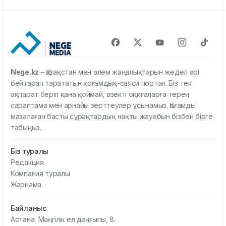
Nege.kz
– Қазақстан мен әлем жаңалықтарын жедел әрі
бейтарап тарататын қоғамдық-саяси портал. Біз тек
ақпарат беріп қана қоймай, өзекті оқиғаларға терең
сараптама мен арнайы зерттеулер ұсынамыз. Қоғамды
мазалаған басты сұрақтардың нақты жауабын бізбен бірге
табыңыз.
Біз туралы
Редакция
Компания туралы
Жарнама
Байланыс
Астана, Мәңгілік ел даңғылы, 8.