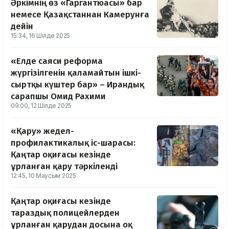
Әркімнің өз «Гаргантюасы» бар
немесе Қазақстаннан Камерунға
дейін
15:34, 16 Шілде 2025
«Елде саяси реформа
жүргізілгенін қаламайтын ішкі-
сыртқы күштер бар» – Ирандық
сарапшы Омид Рахими
09:00, 12 Шілде 2025
«Қару» жедел-
профилактикалық іс-шарасы:
Қаңтар оқиғасы кезінде
ұрланған қару тәркіленді
12:45, 10 Маусым 2025
Қаңтар оқиғасы кезінде
тараздық полицейлерден
ұрланған қарудан досына оқ