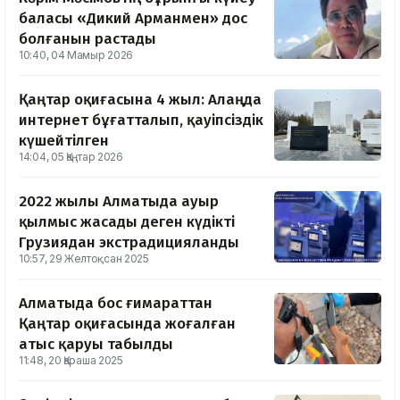
баласы «Дикий Арманмен» дос
болғанын растады
10:40, 04 Мамыр 2026
Қаңтар оқиғасына 4 жыл: Алаңда
интернет бұғатталып, қауіпсіздік
күшейтілген
14:04, 05 Қаңтар 2026
2022 жылы Алматыда ауыр
қылмыс жасады деген күдікті
Грузиядан экстрадицияланды
10:57, 29 Желтоқсан 2025
Алматыда бос ғимараттан
Қаңтар оқиғасында жоғалған
атыс қаруы табылды
11:48, 20 Қараша 2025