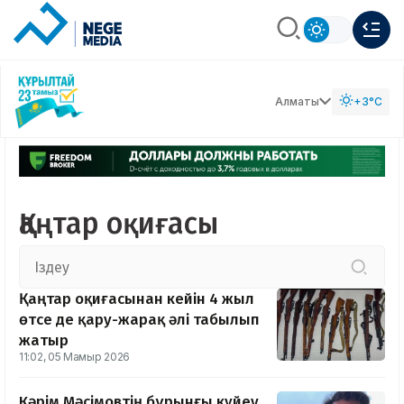
Алматы
+3°C
Қаңтар оқиғасы
Қаңтар оқиғасынан кейін 4 жыл
өтсе де қару-жарақ әлі табылып
жатыр
11:02, 05 Мамыр 2026
Кәрім Мәсімовтің бұрынғы күйеу