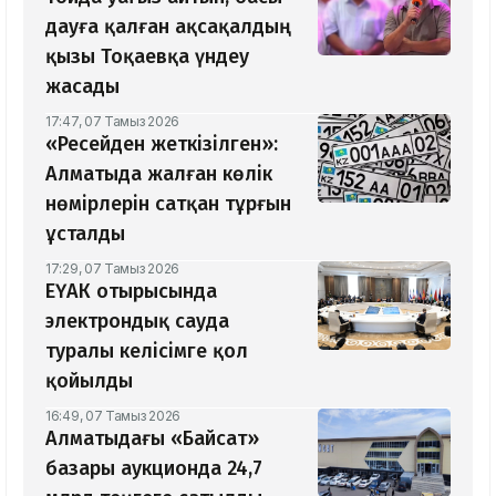
дауға қалған ақсақалдың
қызы Тоқаевқа үндеу
жасады
17:47, 07 Тамыз 2026
«Ресейден жеткізілген»:
Алматыда жалған көлік
нөмірлерін сатқан тұрғын
ұсталды
17:29, 07 Тамыз 2026
ЕҮАК отырысында
электрондық сауда
туралы келісімге қол
қойылды
16:49, 07 Тамыз 2026
Алматыдағы «Байсат»
базары аукционда 24,7