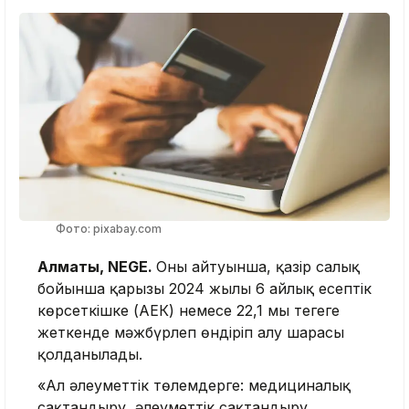
Фото: pixabay.com
Алматы, NEGE.
Оның айтуынша, қазір салық
бойынша қарызы 2024 жылы 6 айлық есептік
көрсеткішке (АЕК) немесе 22,1 мың теңгеге
жеткенде мәжбүрлеп өндіріп алу шарасы
қолданылады.
«Ал әлеуметтік төлемдерге: медициналық
сақтандыру, әлеуметтік сақтандыру,