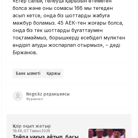
«Егер салық төлеуші ​​қарызын өтемеген
болса және оның сомасы 166 мың теңгеден
асып кетсе, онда біз шоттарды жабуға
мәжбүр боламыз. 45 АЕК-тен жоғары болса,
онда біз тек шоттарды бұғаттаумен
тоқтамаймыз, борышкердің есебідегі мүліктен
өндіріп алуды жоспарлап отырмыз», – деді
Біржанов.
Банк қызметі
Қаржы
Nege.kz редакциясы
Журналист
Қазір оқып жатыр
18:46, 07 Тамыз 2026
Тойда уағыз айтып, басы