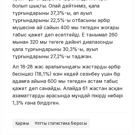
болып шықты. Олай дейтініміз, қала
тұрғындарының 37,3%-ы, ал ауыл
тұрғындарының 22,5%-ы отбасының әрбір
мүшесіне ай сайын 400 мың теңгеден жоғары
табыс қажет деп есептейді. Ең танымал 260
мыңнан 320 мың теңгеге дейінгі диапазонды
қала тұрғындарының 30,3%-ы, ауыл
тұрғындарының 27,2%-ы таңдаған.
Ал 18-28 жас аралығындағы жастардың әрбір
бесіншісі (18,1%) өзін кедей сезінбеу үшін бір
адамға айына 600 мың теңгеден астам табыс
қажет деп санайды. Алайда 61 жастан асқан
азаматтардың арасында мұндай пікірді небәрі
1,3% ғана білдірген.
Қаржы
Ұлттық статистика бюросы