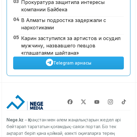
03
Прокуратура защитила интересы
компании Байбека
04
В Алматы подростка задержали с
наркотиками
05
Карин заступился за артистов и осудил
мужчину, назвавшего певцов
«глашатаями шайтана»
Telegram арнасы
Nege.kz
– Қазақстан мен әлем жаңалықтарын жедел әрі
бейтарап тарататын қоғамдық-саяси портал. Біз тек
ақпарат беріп қана қоймай, өзекті оқиғаларға терең