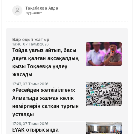
Тақабаева Аида
Журналист
Қазір оқып жатыр
18:46, 07 Тамыз 2026
Тойда уағыз айтып, басы
дауға қалған ақсақалдың
қызы Тоқаевқа үндеу
жасады
17:47, 07 Тамыз 2026
«Ресейден жеткізілген»:
Алматыда жалған көлік
нөмірлерін сатқан тұрғын
ұсталды
17:29, 07 Тамыз 2026
ЕҮАК отырысында