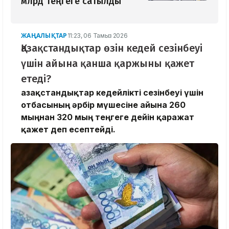
млрд теңгеге сатылды
ЖАҢАЛЫҚТАР
11:23, 06 Тамыз 2026
Қазақстандықтар өзін кедей сезінбеуі
үшін айына қанша қаржыны қажет
етеді?
Қазақстандықтар кедейлікті сезінбеуі үшін
отбасының әрбір мүшесіне айына 260
мыңнан 320 мың теңгеге дейін қаражат
қажет деп есептейді.