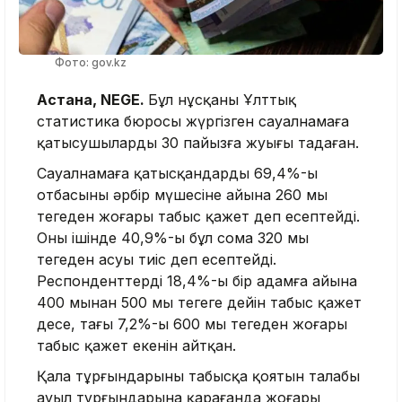
Фото: gov.kz
Астана, NEGE.
Бұл нұсқаны Ұлттық
статистика бюросы жүргізген сауалнамаға
қатысушылардың 30 пайызға жуығы таңдаған.
Сауалнамаға қатысқандардың 69,4%-ы
отбасының әрбір мүшесіне айына 260 мың
теңгеден жоғары табыс қажет деп есептейді.
Оның ішінде 40,9%-ы бұл сома 320 мың
теңгеден асуы тиіс деп есептейді.
Респонденттердің 18,4%-ы бір адамға айына
400 мыңнан 500 мың теңгеге дейін табыс қажет
десе, тағы 7,2%-ы 600 мың теңгеден жоғары
табыс қажет екенін айтқан.
Қала тұрғындарының табысқа қоятын талабы
ауыл тұрғындарына қарағанда жоғары