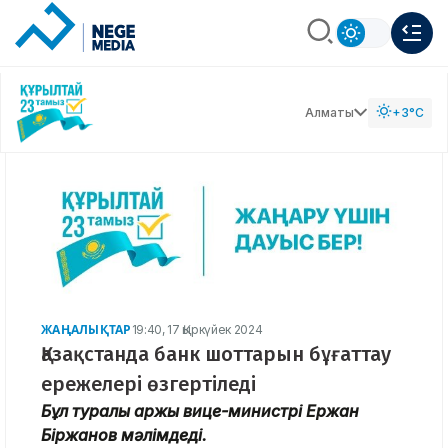
Алматы
+3°C
ЖАҢАЛЫҚТАР
19:40, 17 Қыркүйек 2024
Қазақстанда банк шоттарын бұғаттау
ережелері өзгертіледі
Бұл туралы қаржы вице-министрі Ержан
Біржанов мәлімдеді.