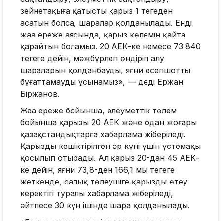
зейнетақыға қатысты қарыз 1 теңгеден
асатын болса, шаралар қолданылады. Енді
жаңа ереже аясында, қарыз көлемін қайта
қарайтын боламыз. 20 АЕК-ке немесе 73 840
теңгеге дейін, мәжбүрлеп өндіріп алу
шараларын қолданбауды, яғни есепшотты
бұғаттамауды ұсынамыз», — деді Ержан
Біржанов.
Жаңа ереже бойынша, әлеуметтік төлем
бойынша қарызы 20 АЕК және одан жоғары
қазақстандықтарға хабарлама жіберіледі.
Қарыздың кешіктірілген әр күні үшін үстемақы
қосылып отырады. Ал қарыз 20-дан 45 АЕК-
ке дейін, яғни 73,8-ден 166,1 мың теңгеге
жеткенде, салық төлеушіге қарызды өтеу
керектігі туралы хабарлама жіберіледі,
әйтпесе 30 күн ішінде шара қолданылады.