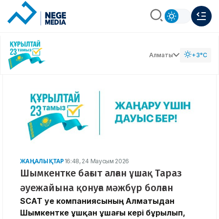
Алматы
+3°C
ЖАҢАЛЫҚТАР
16:48, 24 Маусым 2026
Шымкентке бағыт алған ұшақ Тараз
әуежайына қонуға мәжбүр болған
SCAT әуе компаниясының Алматыдан
Шымкентке ұшқан ұшағы кері бұрылып,