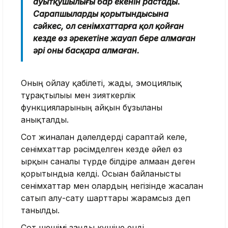
ауытқушылығы бар екенін растады.
Сарапшылардың қорытындысына
сәйкес, ол сенімхаттарға қол қойған
кезде өз әрекетіне жауап бере алмаған
әрі оны басқара алмаған.
Оның ойлау қабілеті, жады, эмоциялық
тұрақтылығы мен зияткерлік
функцияларының айқын бұзылғаны
анықталды.
Сот жиналған дәлелдерді сараптай келе,
сенімхаттар рәсімделген кезде әйел өз
ырқын саналы түрде білдіре алмаған деген
қорытындыға келді. Осыған байланысты
сенімхаттар мен олардың негізінде жасалған
сатып алу-сату шарттары жарамсыз деп
танылды.
Сот шешімі заңды күшіне енді.