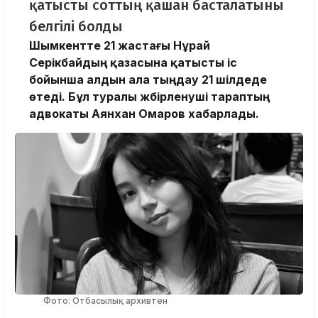
қатысты соттың қашан басталатыны
белгілі болды
Шымкентте 21 жастағы Нұрай
Серікбайдың қазасына қатысты іс
бойынша алдын ала тыңдау 21 шілдеде
өтеді. Бұл туралы жәбірленуші тараптың
адвокаты Аянхан Омаров хабарлады.
Фото: Отбасылық архивтен