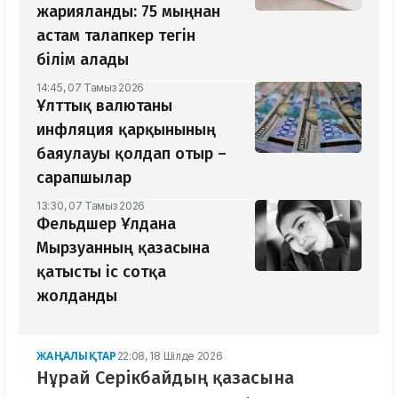
жарияланды: 75 мыңнан
астам талапкер тегін
білім алады
14:45, 07 Тамыз 2026
Ұлттық валютаны
инфляция қарқынының
баяулауы қолдап отыр –
сарапшылар
13:30, 07 Тамыз 2026
Фельдшер Ұлдана
Мырзуанның қазасына
қатысты іс сотқа
жолданды
ЖАҢАЛЫҚТАР
22:08, 18 Шілде 2026
Нұрай Серікбайдың қазасына