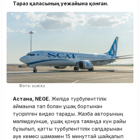
Тараз қаласының әуежайына қонған.
Фото: scat.kz
Астана, NEGE.
Желіде турбуленттілік
аймағына тап болған ұшақ бортынан
түсірілген видео тарады. Жазба авторының
мәлімдеуінше, ұшақ қонуға таяғанда күн райы
бұзылып, қатты турбуленттілік салдарынан
әуе кемесі шамамен 15 минуттай шайқалып