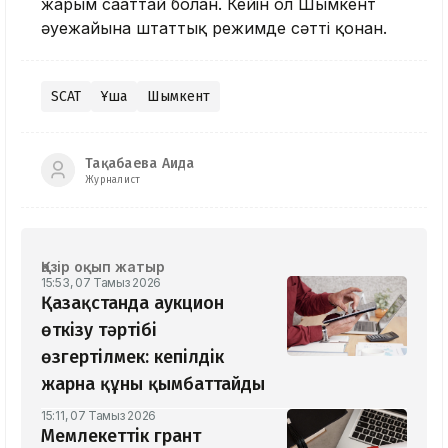
жарым сағаттай болған. Кейін ол Шымкент
әуежайына штаттық режимде сәтті қонған.
SCAT
Ұшақ
Шымкент
Тақабаева Аида
Журналист
Қазір оқып жатыр
15:53, 07 Тамыз 2026
Қазақстанда аукцион
өткізу тәртібі
өзгертілмек: кепілдік
жарна құны қымбаттайды
15:11, 07 Тамыз 2026
Мемлекеттік грант