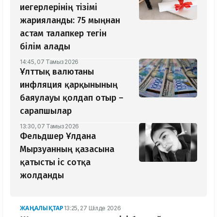
иегерлерінің тізімі
жарияланды: 75 мыңнан
астам талапкер тегін
білім алады
14:45, 07 Тамыз 2026
Ұлттық валютаны
инфляция қарқынының
баяулауы қолдап отыр –
сарапшылар
13:30, 07 Тамыз 2026
Фельдшер Ұлдана
Мырзуанның қазасына
қатысты іс сотқа
жолданды
ЖАҢАЛЫҚТАР
13:25, 27 Шілде 2026