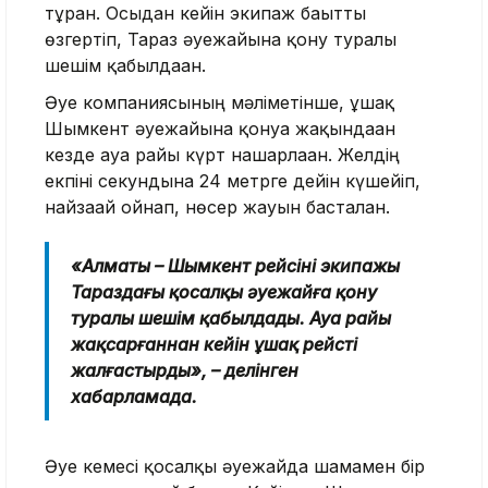
тұрған. Осыдан кейін экипаж бағытты
өзгертіп, Тараз әуежайына қону туралы
шешім қабылдаған.
Әуе компаниясының мәліметінше, ұшақ
Шымкент әуежайына қонуға жақындаған
кезде ауа райы күрт нашарлаған. Желдің
екпіні секундына 24 метрге дейін күшейіп,
найзағай ойнап, нөсер жауын басталған.
«Алматы – Шымкент рейсінің экипажы
Тараздағы қосалқы әуежайға қону
туралы шешім қабылдады. Ауа райы
жақсарғаннан кейін ұшақ рейсті
жалғастырды», – делінген
хабарламада.
Әуе кемесі қосалқы әуежайда шамамен бір