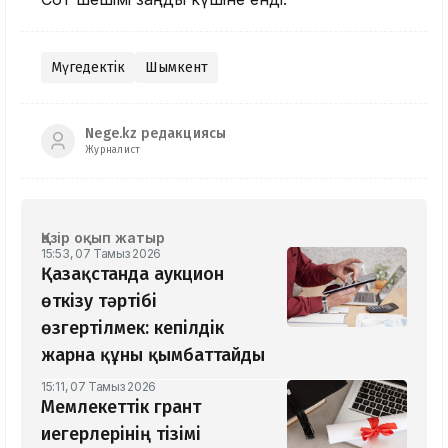
Мүгедектік
Шымкент
Nege.kz редакциясы
Журналист
Қазір оқып жатыр
15:53, 07 Тамыз 2026
Қазақстанда аукцион
өткізу тәртібі
өзгертілмек: кепілдік
жарна құны қымбаттайды
15:11, 07 Тамыз 2026
Мемлекеттік грант
иегерлерінің тізімі