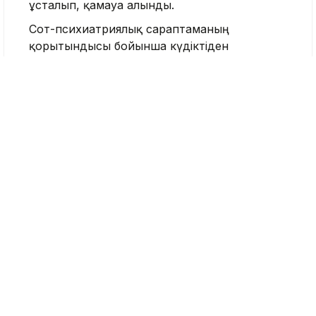
ұсталып, қамауға алынды.
Сот-психиатриялық сараптаманың
қорытындысы бойынша күдіктіден
психикалық бұзылыстар анықталып, ол
Талғар ауданы Ақтас ауылындағы
мамандандырылған мекемеге
мәжбүрлі
емдеуге жіберілген
. Кейін күдікке ілінген
жігіттің ақыл-есінің дұрыс екені анықталды
.
Нұрай Серікбайдың қазасынан кейін
құқықтық тәртіпті тиісінше қамтамасыз
етпегені үшін қалалық полиция департаменті
бастығы мен оның бірінші орынбасары,
сондай-ақ бірқатар лауазымды тұлға
қызметінен босатылды
.
Нұрай Серікбай
Сот
Шымкент