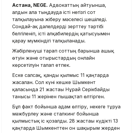
Астана, NEGE.
Адвокаттың айтуынша,
алдын ала тыңдауда істі негізгі сот
талқылауына жіберу мәселесі шешіледі.
Сондай-ақ дәлелдерді зерттеу тәртібі
белгіленіп, істі алқабилердің қатысуымен
қарау мүмкіндігі талқыланады.
Жәбірленуші тарап соттың барынша ашық
өтуін және отырыстардың онлайн
көрсетілуін талап етпек.
Еске салсақ, қанды қылмыс 11 қаңтарда
жасалған. Сол күні кешке Шымкент
қаласында 21 жастағы Нұрай Серікбайды
танысы 11 жерінен пышақтап өлтірген.
Бұл факт бойынша адам өлтіру, некеге тұруға
мәжбүрлеу және сталкинг бойынша
қылмыстық іс қозғалды. 28 жастағы күдікті 13
қаңтарда Шымкенттен он шақырым жерден