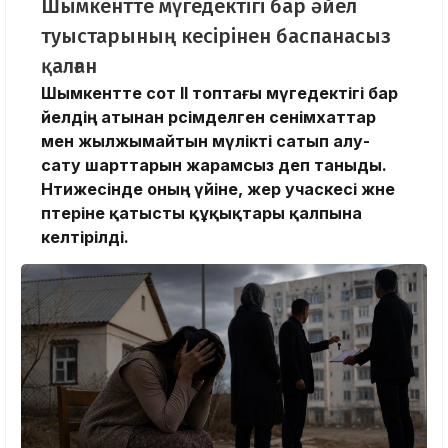
Шымкентте мүгедектігі бар әйел
туыстарының кесірінен баспанасыз
қалған
Шымкентте сот ІІ топтағы мүгедектігі бар
әйелдің атынан рәсімделген сенімхаттар
мен жылжымайтын мүлікті сатып алу-
сату шарттарын жарамсыз деп таныды.
Нәтижесінде оның үйіне, жер учаскесі және
пәтеріне қатысты құқықтары қалпына
келтірілді.