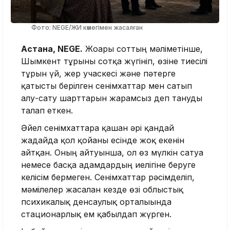
Фото: NEGE/ЖИ көмегімен жасалған
Астана, NEGE.
Жоғарғы соттың мәліметінше,
Шымкент тұрғыны сотқа жүгініп, өзіне тиесілі
тұрғын үй, жер учаскесі және пәтерге
қатысты берілген сенімхаттар мен сатып
алу-сату шарттарын жарамсыз деп тануды
талап еткен.
Әйел сенімхаттарға қашан әрі қандай
жағдайда қол қойғаны есінде жоқ екенін
айтқан. Оның айтуынша, ол өз мүлкін сатуға
немесе басқа адамдардың иелігіне беруге
келісім бермеген. Сенімхаттар рәсімделіп,
мәмілелер жасалған кезде өзі облыстық
психикалық денсаулық орталығында
стационарлық ем қабылдап жүрген.