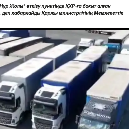
ұр Жолы" өткізу пунктінде ҚХР-ға бағыт алған
ан, деп хабарлайды Қаржы министрлігінің Мемлекеттік