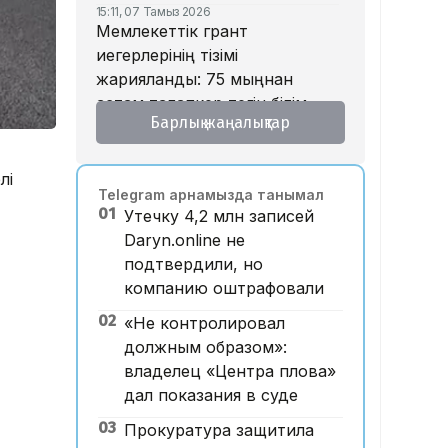
15:11, 07 Тамыз 2026
Мемлекеттік грант
иегерлерінің тізімі
жарияланды: 75 мыңнан
астам талапкер тегін білім
Барлық жаңалықтар
алады
14:45, 07 Тамыз 2026
Ұлттық валютаны инфляция
лі
Telegram арнамызда танымал
қарқынының баяулауы
01
Утечку 4,2 млн записей
қолдап отыр – сарапшылар
Daryn.online не
13:30, 07 Тамыз 2026
подтвердили, но
Фельдшер Ұлдана
компанию оштрафовали
Мырзуанның қазасына
қатысты іс сотқа жолданды
02
«Не контролировал
должным образом»:
12:59, 07 Тамыз 2026
Абай облысы аумағындағы
владелец «Центра плова»
орманды өрттен қорғауға 3
дал показания в суде
млрд теңгеден астам қаржы
03
Прокуратура защитила
бөлінді