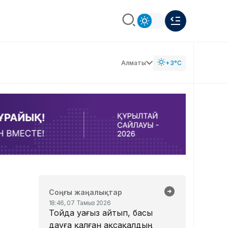
Алматы
+3°C
Соңғы жаңалықтар
18:46, 07 Тамыз 2026
Тойда уағыз айтып, басы
дауға қалған ақсақалдың