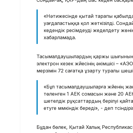
Сондай-ақ, ҚХР-дың Бас кеден басқармас
«Нәтижесінде қытай тарапы қабылда
уағдаластыққа қол жеткізілді. Сонда
кедендік ресімдеуді жеделдету жөнін
хабарламада.
Тасымалдаушылардың қаржы шығынын б
электрон кезек жүйесінің әкімшісі – «А
мерзімін 72 сағатқа ұзарту туралы шеш
«Бұл тасымалдаушыларға жүйенің жа
төленген 1 АЕК сомасын және 20 АЕК
шетелдік рұқсаттардың берілуі қайт
етуге мүмкіндік береді», - деп түсінді
Бұдан бөлек, Қытай Халық Республикас