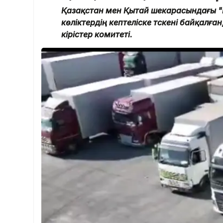
Қазақстан мен Қытай шекарасындағы "Н
көліктердің кептеліске түскені байқалғ
кірістер комитеті.