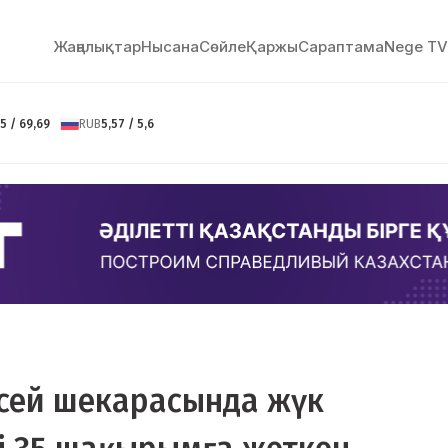
Жаңалықтар
Нысана
Сөйлe
Қаржы
Сараптама
Nege TV
5 / 69,69
RUB
5,57 / 5,6
есей шекарасында жүк