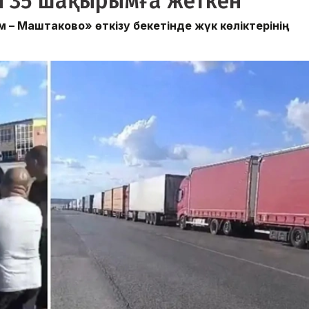
сі 35 шақырымға жеткен
– Маштаково» өткізу бекетінде жүк көліктерінің