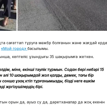
қта сағаттап тұруға мәжбүр болғанын және жағдай күрде
ы
«Мой город»
басылымы.
туынша, кептеліс ұзындығы 35 шақырымға жеткен.
лдім, міне, екінші тәулік тұрмын. Содан бері небәрі 15
н әлі 10 шақырымдай жол қалды, демек, тағы бір
ен сонша ұзақ күтіп тұрғанымызды, бізді неге ешкім
і жүргізушілердің бірі.
тын орын да, ауыз су да, дәретханалар да жоқ екенін