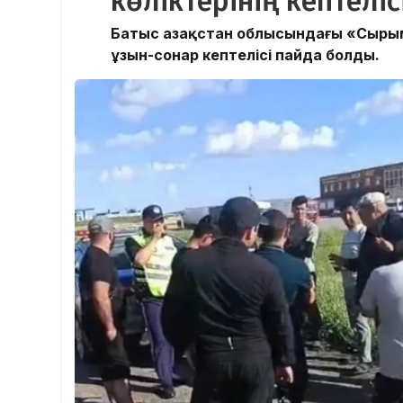
көліктерінің кептелі
Батыс Қазақстан облысындағы «Сырым 
ұзын-сонар кептелісі пайда болды.