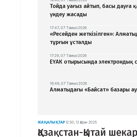
Тойда уағыз айтып, басы дауға 
үндеу жасады
17:47, 07 Тамыз 2026
«Ресейден жеткізілген»: Алматы
тұрғын ұсталды
17:29, 07 Тамыз 2026
ЕҮАК отырысында электрондық с
16:49, 07 Тамыз 2026
Алматыдағы «Байсат» базары ау
ЖАҢАЛЫҚТАР
12:50, 12 Қазан 2025
Қазақстан-Қытай шека