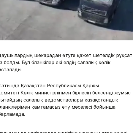
даушылардың шекарадан өтуге қажет шетелдік рұқсат
 болды. Бұл бланкілер екі елдің салалық көлік
асталады.
сатында Қазақстан Республикасы Қаржы
комитеті Көлік министрлігімен бірлесіп белсенді жұмыс
н Қытайдың салалық ведомстволары қазақстандық
ланкілерімен қамтамасыз ету мәселесі бойынша
абарламада.