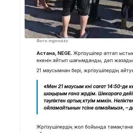
Фото: mgorod.kz
Астана, NEGE.
Жүргізушілер аптап ысты
екенін айтып шағымданды, деп жазад
21 маусымнан бері, жүргізушілердің ай
«Мен 21 маусым күні сағат 14:50-де ке
шақырым ғана жүрдім. Шекараға дейі
тәуліктен артық күтуім мүмкін. Нелікт
ойламайтынын түсіне алмаймыз», – дед
Жүргізушілердің жол бойында тамақтана