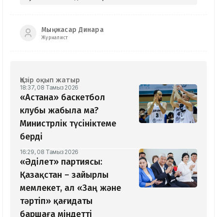
Мыңжасар Динара
Журналист
Қазір оқып жатыр
18:37, 08 Тамыз 2026
«Астана» баскетбол
клубы жабыла ма?
Министрлік түсініктеме
берді
16:29, 08 Тамыз 2026
«Әділет» партиясы:
Қазақстан – зайырлы
мемлекет, ал «Заң және
тәртіп» қағидаты
баршаға міндетті