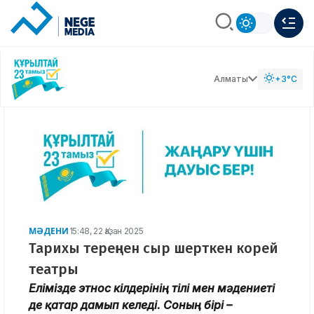
Алматы
+3°C
МӘДЕНИ
15:48, 22 Қазан 2025
Тарихы тереңнен сыр шерткен корей
театры
Елімізде этнос өкілдерінің тілі мен мәдениеті
де қатар дамып келеді. Соның бірі –