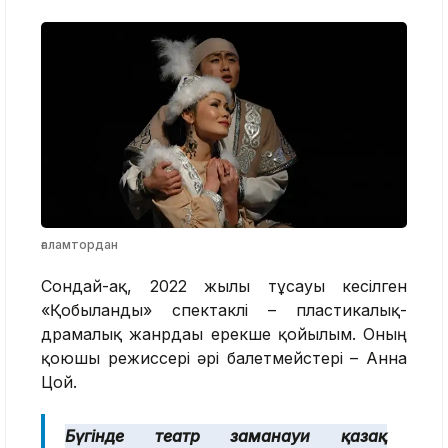
ғаламтордан
Сондай-ақ, 2022 жылы тұсауы кесілген
«Қобыланды» спектаклі – пластикалық-
драмалық жанрдағы ерекше қойылым. Оның
қоюшы режиссері әрі балетмейстері – Анна
Цой.
Бүгінде театр заманауи қазақ