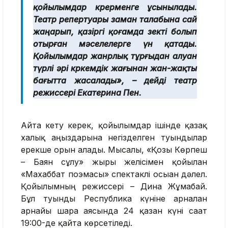
қойылымдар көрерменге ұсынылады.
Театр репертуары заман талабына сай
жаңарып, қазіргі қоғамда өзекті болып
отырған мәселелерге үн қатады.
Қойылымдар жанрлық тұрғыдан алуан
түрлі әрі көркемдік жағынан жан-жақты
бағытта жасалады», – дейді театр
режиссері Екатерина Пен.
Айта кету керек, қойылымдар ішінде қазақ
халық аңыздарына негізделген туындылар
ерекше орын алады. Мысалы, «Қозы Көрпеш
– Баян сұлу» жыры желісімен қойылған
«Махаббат поэмасы» спектаклі осыған дәлел.
Қойылымның режиссері – Дина Жұмабай.
Бұл туынды Республика күніне арналған
арнайы шара аясында 24 қазан күні сағат
19:00-де қайта көрсетіледі.