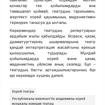
байланыс орнатқан. Кореядан келген
қонақтар тек қойылымдарды ғана
тамашалап қоймай, театрдың тарихымен,
жергілікті корей қауымының мәдениетімен
тереңірек танысуға да ынталы.
Көрермендер театрдың репертуарын
әрдайым жылы қабылдайды. Әсіресе, қазақ
драматургтерінің шығармаларына театр
қандай интерпретация жасайтыны ерекше
қызығушылық тудырады. Мұндай
қойылымдарда корей және қазақ
мәдениетінің үйлесімі анық сезіледі. Бұл –
театрдың басты артықшылықтарының бірі
әрі көркемдік күшінің дәлелі.
Корей театры
Республикалық мемлекеттік академиялық корей
музыкалық комедия театры