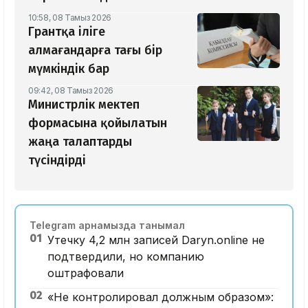
10:58, 08 Тамыз 2026
Грантқа іліге
алмағандарға тағы бір
мүмкіндік бар
09:42, 08 Тамыз 2026
Министрлік мектеп
формасына қойылатын
жаңа талаптарды
түсіндірді
Telegram арнамызда танымал
01
Утечку 4,2 млн записей Daryn.online не
подтвердили, но компанию
оштрафовали
02
«Не контролировал должным образом»: