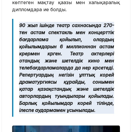
көптеген мақтау қағазы мен халықаралық
дипломдарға ие болды.
90 жыл ішінде театр сахнасында 270-
тен астам спектакль мен концерттік
бағдарлама қойылып, олардың
қойылымдарын 6 миллионнан астам
көрермен көрген. Театр актерлері
отандық және шетелдік кино мен
телебағдарламаларда да өнер көрсетеді.
Репертуардың негізін ұлттық корей
драматургиясы құрайды, сонымен
қатар қазақстандық және шетелдік
авторлардың туындылары қойылады.
Барлық қойылымдар корей тілінде,
ілеспе аудармамен ұсынылады.