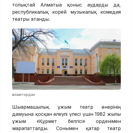
толықтай Алматыға қоныс аударды да,
республикалық корей музыкалық комедия
театры атанды.
ғаламтордан
Шығармашылық ұжым театр өнерінің
дамуына қосқан елеулі үлесі үшін 1982 жылы
ұжым «Құрмет белгісі» орденімен
марапатталды. Сонымен қатар театр