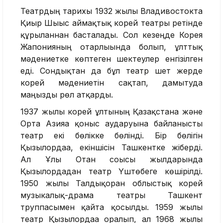
Театрдың тарихы 1932 жылы Владивостокта
Қиыр Шығыс аймақтық корей театры ретінде
құрылғаннан басталады. Сол кезеңде Корея
Жапонияның отарлығында болып, ұлттық
мәдениетке көптеген шектеулер енгізілген
еді. Сондықтан да бұл театр шет жерде
корей мәдениетін сақтап, дамытуда
маңызды рөл атқарды.
1937 жылы корей ұлтының Қазақстанға және
Орта Азияға қоныс аударуына байланысты
театр екі бөлікке бөлінді. Бір бөлігін
Қызылордаға, екіншісін Ташкентке жіберді.
Ал Ұлы Отан соғысы жылдарында
Қызылордадан театр Үштөбеге көшірілді.
1950 жылы Талдықорған облыстық корей
музыкалық-драма театры Ташкент
труппасымен қайта қосылды. 1959 жылы
театр Қызылордаға оралып, ал 1968 жылы