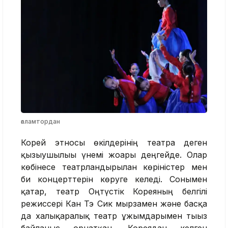
ғаламтордан
Корей этносы өкілдерінің театрға деген
қызығушылығы үнемі жоғары деңгейде. Олар
көбінесе театрландырылған көріністер мен
би концерттерін көруге келеді. Сонымен
қатар, театр Оңтүстік Кореяның белгілі
режиссері Кан Тэ Сик мырзамен және басқа
да халықаралық театр ұжымдарымен тығыз