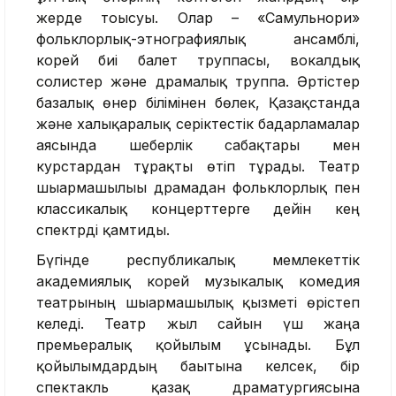
жерде тоғысуы. Олар – «Самульнори»
фольклорлық-этнографиялық ансамблі,
корей биі балет труппасы, вокалдық
солистер және драмалық труппа. Әртістер
базалық өнер білімінен бөлек, Қазақстанда
және халықаралық серіктестік бағдарламалар
аясында шеберлік сабақтары мен
курстардан тұрақты өтіп тұрады. Театр
шығармашылығы драмадан фольклорлық пен
классикалық концерттерге дейін кең
спектрді қамтиды.
Бүгінде республикалық мемлекеттік
академиялық корей музыкалық комедия
театрының шығармашылық қызметі өрістеп
келеді. Театр жыл сайын үш жаңа
премьералық қойылым ұсынады. Бұл
қойылымдардың бағытына келсек, бір
спектакль қазақ драматургиясына