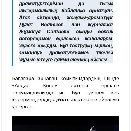
драматургтерімен де тығыз
шығармашылық байланыс орнатқан.
Атап айтқанда, жазушы-драматург
Дулат Исабеков пен журналист
Жұмагүл Солтиева сынды белгілі
авторлармен бірлескен жобаларды
жүзеге асырды. Бұл театрдың өміршең,
заманауи драматургиямен тікелей
жұмыс істеуге дайын екенінің айғағы.
Балаларға арналған қойылымдардың ішінде
«Алдар Көсе» ертегісі ерекше
танымалдылыққа ие. Бұл туынды жас
көрермендердің сүйікті спектакліне айналып
үлгерген.