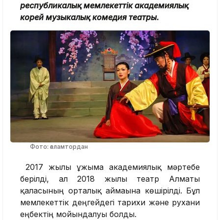
республикалық мемлекеттік академиялық
корей музыкалық комедия театры.
Фото: ғаламтордан
2017 жылы ұжымға академиялық мәртебе
берілді, ал 2018 жылы театр Алматы
қаласының орталық аймағына көшірілді. Бұл
мемлекеттік деңгейдегі тарихи және рухани
еңбектің мойындалуы болды.