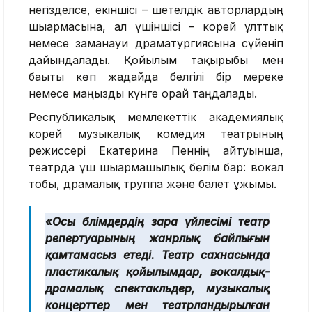
негізделсе, екіншісі – шетелдік авторлардың
шығармасына, ал үшіншісі – корей ұлттық
немесе заманауи драматургиясына сүйеніп
дайындалады. Қойылым тақырыбы мен
бағыты көп жағдайда белгілі бір мереке
немесе маңызды күнге орай таңдалады.
Республикалық мемлекеттік академиялық
корей музыкалық комедия театрының
режиссері Екатерина Пеннің айтуынша,
театрда үш шығармашылық бөлім бар: вокал
тобы, драмалық труппа және балет ұжымы.
«Осы бөлімдердің өзара үйлесімі театр
репертуарының жанрлық байлығын
қамтамасыз етеді. Театр сахнасында
пластикалық қойылымдар, вокалдық-
драмалық спектакльдер, музыкалық
концерттер мен театрландырылған