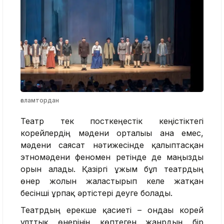
ғаламтордан
Театр тек посткеңестік кеңістіктегі
корейлердің мәдени орталығы ғана емес,
мәдени саясат нәтижесінде қалыптасқан
этномәдени феномен ретінде де маңызды
орын алады. Қазіргі ұжым бұл театрдың
өнер жолын жалғастырып келе жатқан
бесінші ұрпақ әртістері деуге болады.
Театрдың ерекше қасиеті – ондағы корей
ұлттық өнерінің көптеген жанрдың бір