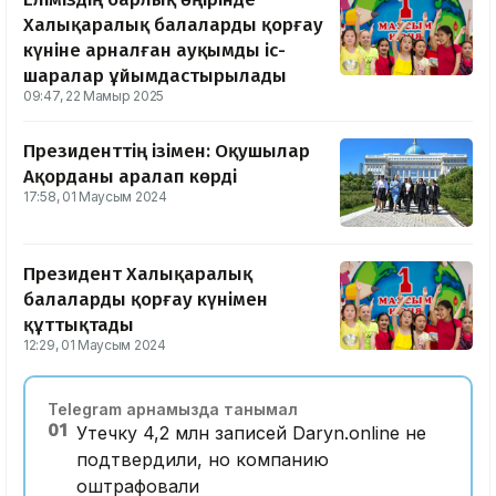
Халықаралық балаларды қорғау
күніне арналған ауқымды іс-
шаралар ұйымдастырылады
09:47, 22 Мамыр 2025
Президенттің ізімен: Оқушылар
Ақорданы аралап көрді
17:58, 01 Маусым 2024
Президент Халықаралық
балаларды қорғау күнімен
құттықтады
12:29, 01 Маусым 2024
Telegram арнамызда танымал
01
Утечку 4,2 млн записей Daryn.online не
подтвердили, но компанию
оштрафовали