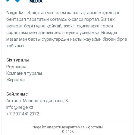
Nege.kz
– Қазақстан мен әлем жаңалықтарын жедел әрі
бейтарап тарататын қоғамдық-саяси портал. Біз тек
ақпарат беріп қана қоймай, өзекті оқиғаларға терең
сараптама мен арнайы зерттеулер ұсынамыз. Қоғамды
мазалаған басты сұрақтардың нақты жауабын бізбен бірге
табыңыз.
Біз туралы
Редакция
Компания туралы
Жарнама
Байланыс
Астана, Мәңгілік ел даңғылы, 8.
info@nege.kz
+7 707 441 2372
Nege.kz ақпараттық-сараптамалық порталы
© 2026