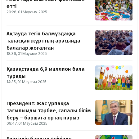
өтті
20:26, 01 Маусым 2025
Ақтауда тегін балмұздаққа
таласқан жұрттың арасында
балалар жоғалған
18:36, 01 Маусым 2025
Қазақстанда 6,9 миллион бала
тұрады
14:35, 01 Маусым 2025
Президент: Жас ұрпаққа
тағылымды тәрбие, сапалы білім
беру – баршаға ортақ парыз
09:47, 01 Маусым 2025
Еліміздің барлық өңірінде