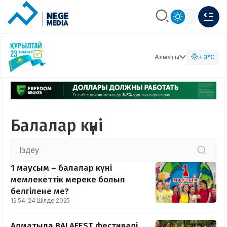
Алматы
+3°C
Балалар күні
1 маусым – балалар күні
мемлекеттік мереке болып
белгілене ме?
12:54, 24 Шілде 2025
Алматыда BALAFEST фестивалі