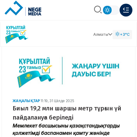
Алматы
+3°C
ЖАҢАЛЫҚТАР
11:19, 31 Шілде 2025
Биыл 19,2 млн шаршы метр тұрғын үй
пайдалануға беріледі
Мемлекет басшысының қазақстандықтарды
қолжетімді баспанамен қамту жөнінде