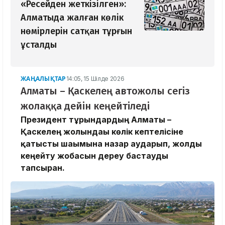
«Ресейден жеткізілген»:
Алматыда жалған көлік
нөмірлерін сатқан тұрғын
ұсталды
ЖАҢАЛЫҚТАР
14:05, 15 Шілде 2026
Алматы – Қаскелең автожолы сегіз
жолаққа дейін кеңейтіледі
Президент тұрғындардың Алматы –
Қаскелең жолындағы көлік кептелісіне
қатысты шағымына назар аударып, жолды
кеңейту жобасын дереу бастауды
тапсырған.