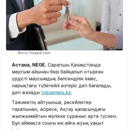
Фото: freepik.com
Астана, NEGE.
Сарапшы Қазақстанда
маусым айынан бері байқалып отырған
үрдісті маусымдық белсенділік емес,
нарықтағы түбегейлі өзгеріс деп бағалады,
деп жазады
Inbusiness.kz
.
Тәжиевтің айтуынша, ресейліктер
тарапынан, әсіресе, Ақтау қаласындағы
жылжымайтын мүлікке сұраныс арта түскен.
Бұл аймақта соңғы екі айға жуық уақыт