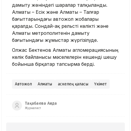
дамыту жөніндегі шаралар талқыланды.
Алматы – Есік және Алматы – Талғар
бағыттарындағы автожол жобалары
қаралды. Сондай-ақ рельсті көлікті және
Алматы метрополитенін дамыту
бағытындағы жұмыстар жүргізілуде.
Олжас Бектенов Алматы агломерациясының
көлік байланысы мәселелерін кешенді шешу
бойынша бірқатар тапсырма берді.
Автожол
Алматы
Қаскелең қаласы
Үкімет
Тақабаева Аида
Журналист