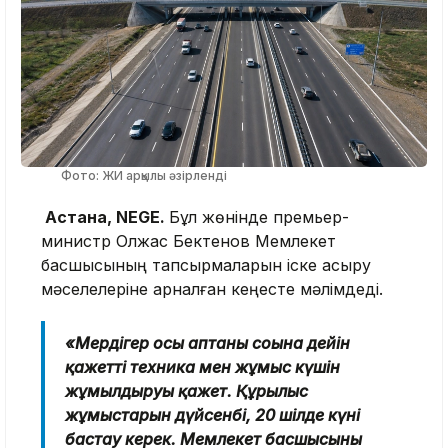
Фото: ЖИ арқылы әзірленді
Астана, NEGE.
Бұл жөнінде премьер-
министр Олжас Бектенов Мемлекет
басшысының тапсырмаларын іске асыру
мәселелеріне арналған кеңесте мәлімдеді.
«Мердігер осы аптаның соңына дейін
қажетті техника мен жұмыс күшін
жұмылдыруы қажет. Құрылыс
жұмыстарын дүйсенбі, 20 шілде күні
бастау керек. Мемлекет басшысының