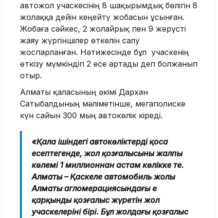
автожол учаскесінің 8 шақырымдық бөлігін 8
жолаққа дейін кеңейту жобасын ұсынған.
Жобаға сәйкес, 2 жолайрық пен 9 жерүсті
жаяу жүргіншілер өткелін салу
жоспарланған. Нәтижесінде бұл учаскенің
өткізу мүмкіндігі 2 есе артады деп болжанып
отыр.
Алматы қаласының әкімі Дархан
Сатыбалдының мәліметінше, мегаполиске
күн сайын 300 мың автокөлік кіреді.
«Қала ішіндегі автокөліктерді қоса
есептегенде, жол қозғалысының жалпы
көлемі 1 миллионнан астам көлікке тең.
Алматы – Қаскелең автомобиль жолы
Алматы агломерациясындағы ең
қарқынды қозғалыс жүретін жол
учаскелерінің бірі. Бұл жолдағы қозғалыс