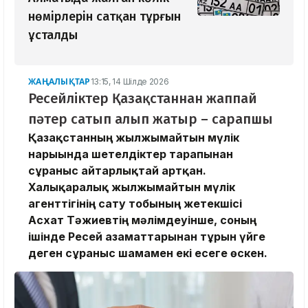
нөмірлерін сатқан тұрғын
ұсталды
ЖАҢАЛЫҚТАР
13:15, 14 Шілде 2026
Ресейліктер Қазақстаннан жаппай
пәтер сатып алып жатыр – сарапшы
Қазақстанның жылжымайтын мүлік
нарығында шетелдіктер тарапынан
сұраныс айтарлықтай артқан.
Халықаралық жылжымайтын мүлік
агенттігінің сату тобының жетекшісі
Асхат Тәжиевтің мәлімдеуінше, соның
ішінде Ресей азаматтарынан тұрғын үйге
деген сұраныс шамамен екі есеге өскен.