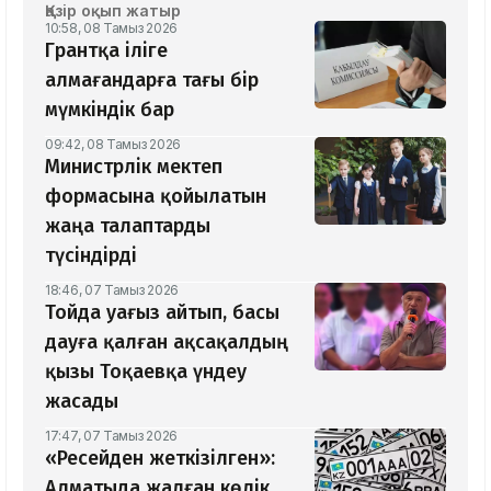
Қазір оқып жатыр
10:58, 08 Тамыз 2026
Грантқа іліге
алмағандарға тағы бір
мүмкіндік бар
09:42, 08 Тамыз 2026
Министрлік мектеп
формасына қойылатын
жаңа талаптарды
түсіндірді
18:46, 07 Тамыз 2026
Тойда уағыз айтып, басы
дауға қалған ақсақалдың
қызы Тоқаевқа үндеу
жасады
17:47, 07 Тамыз 2026
«Ресейден жеткізілген»:
Алматыда жалған көлік