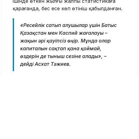
ішінде өткен жылғы жалпы статистикаға
қарағанда, бес есе көп өтініш қабылданған.
«Ресейлік сатып алушылар үшін Батыс
Қазақстан мен Каспий жағалауы –
жақын әрі қауіпсіз өңір. Мұнда олар
капиталын сақтап қана қоймай,
өздерін де тыныш сезіне алады», –
дейді Асхат Тәжиев.
Ресейліктердің кейбірі Қазақстандағы
жоғары оқу орындарына түскен баласына
баспана сатып алып жатса, енді біреулері
баспананы ықтимал гиперинфляция мен
банк салымдарының бұғатталуынан
қаражатын қорғау мақсатында сатып алып
жатқан көрінеді.