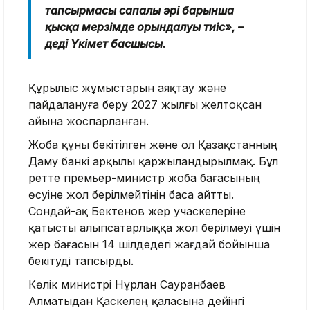
тапсырмасы сапалы әрі барынша
қысқа мерзімде орындалуы тиіс», –
деді Үкімет басшысы.
Құрылыс жұмыстарын аяқтау және
пайдалануға беру 2027 жылғы желтоқсан
айына жоспарланған.
Жоба құны бекітілген және ол Қазақстанның
Даму банкі арқылы қаржыландырылмақ. Бұл
ретте премьер-министр жоба бағасының
өсуіне жол берілмейтінін баса айтты.
Сондай-ақ Бектенов жер учаскелеріне
қатысты алыпсатарлыққа жол берілмеуі үшін
жер бағасын 14 шілдедегі жағдай бойынша
бекітуді тапсырды.
Көлік министрі Нұрлан Сауранбаев
Алматыдан Қаскелең қаласына дейінгі