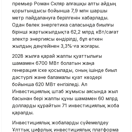
премьер Роман Скляр алғашқы алты айдың
қорытындысы бойынша 7,9 млн шаршы
метр пайдалануға берілгенін хабарлады.
Одан бөлек энергетика саласында биылғы
бірінші жартыжылдықта 62,2 млрд кВт/сағат
электр энергиясы өндірілді, бұл өткен
жылдың деңгейінен 3,3%-ға жоғары.
2028 жылға қарай жалпы қуаттылығы
шамамен 6700 МВт болатын жаңа
генерация іске қосылады, оның ішінде биыл
дәстүрлі және баламалы қуат көздері
бойынша 620 МВт енгізіледі. Ал
Инвестициялық штаб жұмысы аясында жыл
басынан бері жалпы құны шамамен 60 млрд
долларды құрайтын 71 инвестициялық жоба
қаралды.
Инвестициялық жобаларды сүйемелдеу
Ұлттық цифрлық инвестициялық платформа