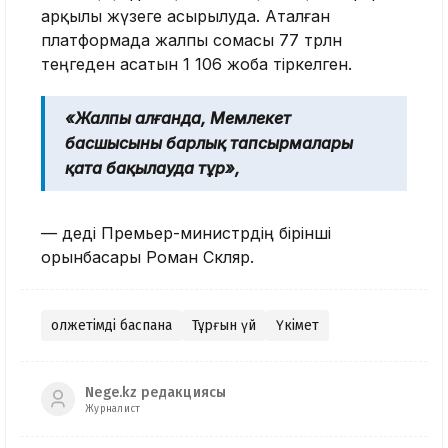
арқылы жүзеге асырылуда. Аталған
платформада жалпы сомасы 77 трлн
теңгеден асатын 1 106 жоба тіркелген.
«Жалпы алғанда, Мемлекет
басшысының барлық тапсырмалары
қатаң бақылауда тұр»,
— деді Премьер-министрдің бірінші
орынбасары Роман Скляр.
Қолжетімді баспана
Тұрғын үй
Үкімет
Nege.kz редакциясы
Журналист