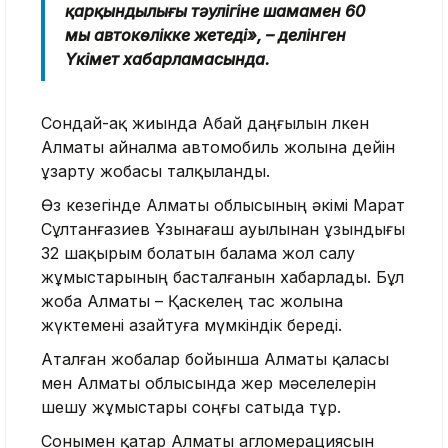
қарқындылығы тәулігіне шамамен 60
мың автокөлікке жетеді», – делінген
Үкімет хабарламасында.
Сондай-ақ жиында Абай даңғылын Үлкен
Алматы айналма автомобиль жолына дейін
ұзарту жобасы талқыланды.
Өз кезегінде Алматы облысының әкімі Марат
Сұлтанғазиев Ұзынағаш ауылынан ұзындығы
32 шақырым болатын балама жол салу
жұмыстарының басталғанын хабарлады. Бұл
жоба Алматы – Қаскелең тас жолына
жүктемені азайтуға мүмкіндік береді.
Аталған жобалар бойынша Алматы қаласы
мен Алматы облысында жер мәселелерін
шешу жұмыстары соңғы сатыда тұр.
Сонымен қатар Алматы агломерациясын