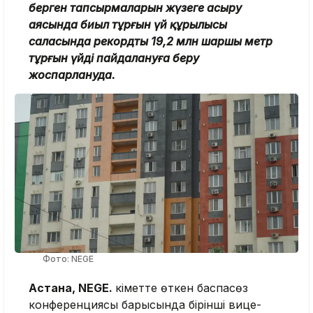
берген тапсырмаларын жүзеге асыру
аясында биыл тұрғын үй құрылысы
саласында рекордты 19,2 млн шаршы метр
тұрғын үйді пайдалануға беру
жоспарлануда.
Фото: NEGE
Астана, NEGE.
Үкіметте өткен баспасөз
конференциясы барысында бірінші вице-