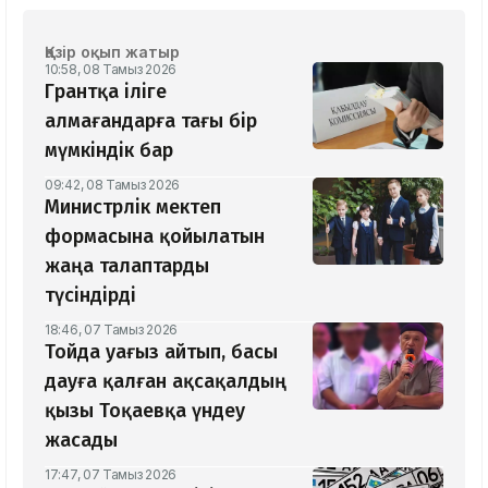
Қазір оқып жатыр
10:58, 08 Тамыз 2026
Грантқа іліге
алмағандарға тағы бір
мүмкіндік бар
09:42, 08 Тамыз 2026
Министрлік мектеп
формасына қойылатын
жаңа талаптарды
түсіндірді
18:46, 07 Тамыз 2026
Тойда уағыз айтып, басы
дауға қалған ақсақалдың
қызы Тоқаевқа үндеу
жасады
17:47, 07 Тамыз 2026