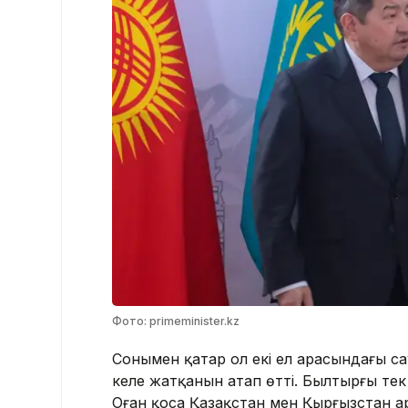
Фото: primeminister.kz
Сонымен қатар ол екі ел арасындағы 
келе жатқанын атап өтті. Былтырғы тек 
Оған қоса Қазақстан мен Қырғызстан а