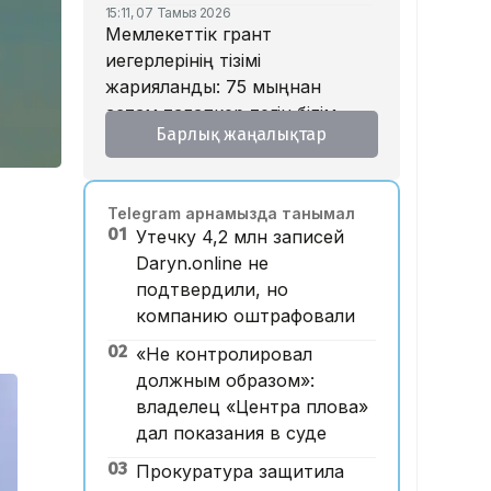
15:11, 07 Тамыз 2026
Мемлекеттік грант
иегерлерінің тізімі
жарияланды: 75 мыңнан
астам талапкер тегін білім
Барлық жаңалықтар
алады
14:45, 07 Тамыз 2026
Ұлттық валютаны инфляция
Telegram арнамызда танымал
қарқынының баяулауы
01
Утечку 4,2 млн записей
қолдап отыр – сарапшылар
Daryn.online не
13:30, 07 Тамыз 2026
подтвердили, но
Фельдшер Ұлдана
компанию оштрафовали
Мырзуанның қазасына
қатысты іс сотқа жолданды
02
«Не контролировал
должным образом»:
12:59, 07 Тамыз 2026
Абай облысы аумағындағы
владелец «Центра плова»
орманды өрттен қорғауға 3
дал показания в суде
млрд теңгеден астам қаржы
03
Прокуратура защитила
бөлінді