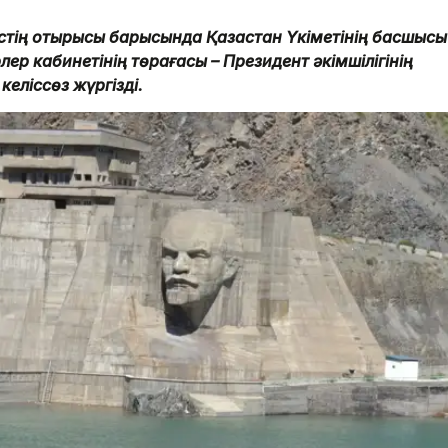
стің отырысы барысында Қазақстан Үкіметінің басшысы
р кабинетінің төрағасы – Президент әкімшілігінің
келіссөз жүргізді.