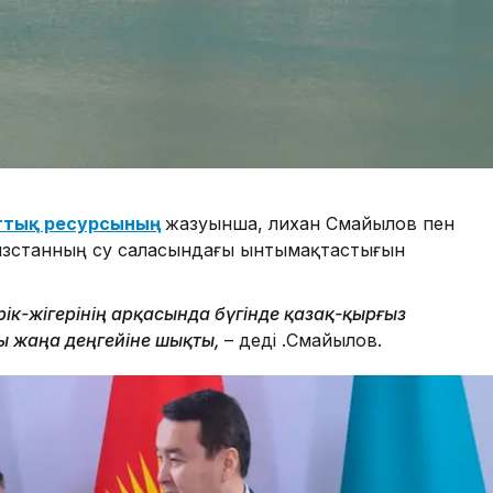
аттық ресурсының
жазуынша, Әлихан Смайылов пен
ызстанның су саласындағы ынтымақтастығын
к-жігерінің арқасында бүгінде қазақ-қырғыз
ы жаңа деңгейіне шықты,
– деді Ә.Смайылов.