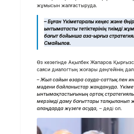
жұмысын жалғастыруда.
– Бұған Үкіметаралық кеңес және Өңір
ынтымақтастық тетіктерінің тиімді жұм
бағыт бойынша қазақ-қырғыз стратегиял
Смайылов.
Өз кезегінде Ақылбек Жапаров Қырғызс
саяси диалогтың жоғары деңгейінің дәлел
– Жыл сайын өзара сауда-саттық пен ин
мәдени байланыстар жандануда. Үкіме
ынтымақтастығының ортақ стратегиялы
мерзімді даму бағыттары талқыланып жа
алаңдарда жүзеге асуда,
– деді ол.