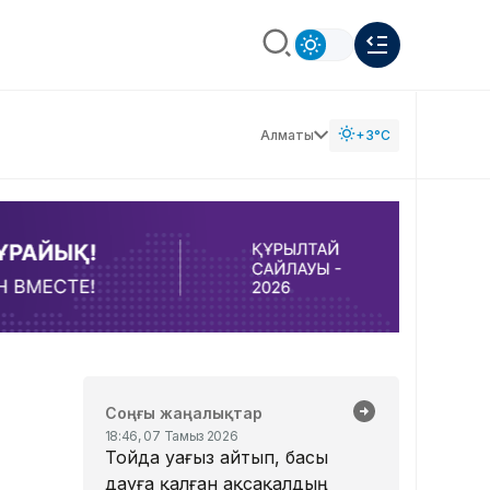
Алматы
+3°C
Соңғы жаңалықтар
18:46, 07 Тамыз 2026
Тойда уағыз айтып, басы
дауға қалған ақсақалдың