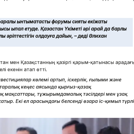
аралық ынтымақтастық форумы сияқты екіжақты
ысы ықпал етуде. Қазақстан Үкіметі әрі қарай да барлық
ық әріптестігін қолдауға дайын, – деді Әлихан
тан мен Қазақстанның қазіргі қарым-қатынасы арадағ
і екенін атап өтті.
вестициялар көлемі артып, іскерлік, ғылыми және
таралық кеңес аясында қырғыз-қазақ
қ мақсаттары, тұжырымдамалық тәсілдері мен ұзақ
тыр. Екі ел арасындағы белсенді өзара іс-қимыл түрлі