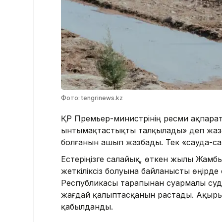
Фото: tengrinews.kz
ҚР Премьер-министрінің ресми ақпарат
ынтымақтастықты талқылады» деп жаз
болғанын ашып жазбады. Тек «сауда-са
Естеріңізге салайық, өткен жылы Жамб
жеткіліксіз болуына байланысты өңірде
Республикасы тарапынан суармалы судың
жағдай қалыптасқанын растады. Ақыры
қабылданды.