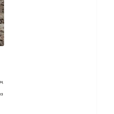
ың
ыз