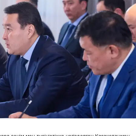
а сенім мен түсіністікке негізделген Қазақстанмен