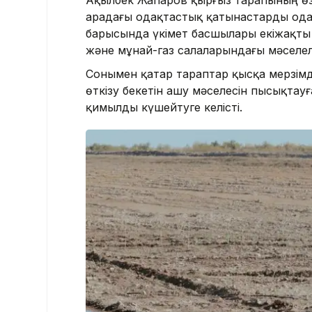
арадағы одақтастық қатынастарды одан 
барысында үкімет басшылары екіжақты
және мұнай-газ салаларындағы мәселе
Сонымен қатар тараптар қысқа мерзімд
өткізу бекетін ашу мәселесін пысықтауғ
қимылды күшейтуге келісті.