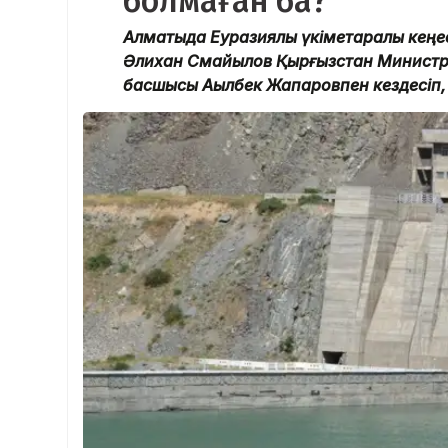
болмаған ба?
Алматыда Еуразиялық үкіметаралық кеңе
Әлихан Смайылов Қырғызстан Министрле
басшысы Ақылбек Жапаровпен кездесіп, 