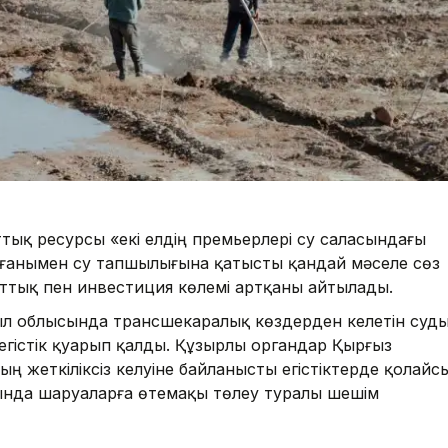
тық ресурсы «екі елдің премьерлері су саласындағы
ғанымен су тапшылығына қатысты қандай мәселе сөз
ттық пен инвестиция көлемі артқаны айтылады.
ыл облысында трансшекаралық көздерден келетін суд
 егістік қуарып қалды. Құзырлы органдар Қырғыз
 жеткіліксіз келуіне байланысты егістіктерде қолайс
нда шаруаларға өтемақы төлеу туралы шешім