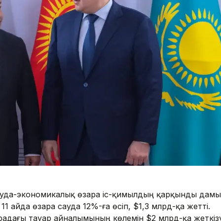
сауда-экономикалық өзара іс-қимылдың қарқынды дам
11 айда өзара сауда 12%-ға өсіп, $1,3 млрд-қа жетті.
радағы тауар айналымының көлемін $2 млрд-қа жеткіз