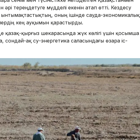
әрі тереңдетуге мүдделі екенін атап өтті. Кездесу
 ынтымақтастықтың, оның ішінде сауда-экономикалық
лердің кең ауқымын қарастырды.
е қазақ-қырғыз шекарасында жүк көлігі үшін қосымша
а, сондай-ақ су-энергетика саласындағы өзара іс-