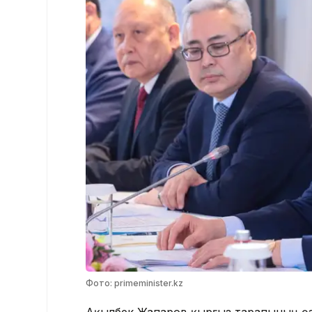
Фото: primeminister.kz
Ақылбек Жапаров қырғыз тарапының өзар