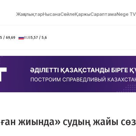
Жаңалықтар
Нысана
Сөйлe
Қаржы
Сараптама
Nege TV
5 / 69,69
RUB
5,57 / 5,6
лаған жиында» судың жайы сөз