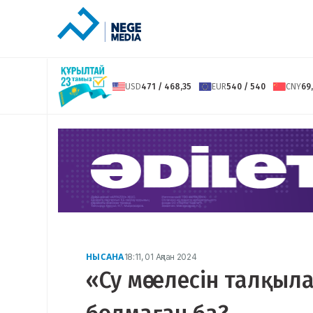
USD
471 / 468,35
EUR
540 / 540
CNY
69,
НЫСАНА
18:11, 01 Ақпан 2024
«Су мәселесін талқы