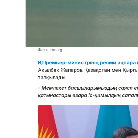
Фото: too.kg
ҚР Премьер-министрінің ресми ақпар
Ақылбек Жапаров Қазақстан мен Қырғ
талқылады.
– Мемлекет басшыларымыздың саяси ері
қатынастары өзара іс-қимылдың сапал