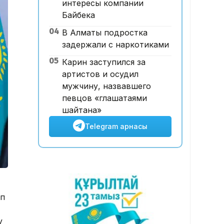
интересы компании
12:00, 07 Тамыз 2026
Байбека
Футболдан ұлттық құраманы
04
В Алматы подростка
Грекия мен Арменияның
задержали с наркотиками
бұрынғы бас бапкері
басқаруы мүмкін
05
Карин заступился за
артистов и осудил
мужчину, назвавшего
певцов «глашатаями
шайтана»
Telegram арнасы
ып
у