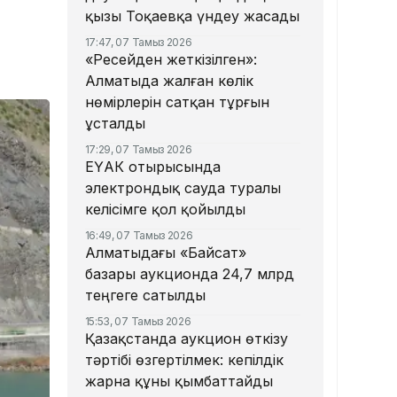
қызы Тоқаевқа үндеу жасады
17:47, 07 Тамыз 2026
«Ресейден жеткізілген»:
Алматыда жалған көлік
нөмірлерін сатқан тұрғын
ұсталды
17:29, 07 Тамыз 2026
ЕҮАК отырысында
электрондық сауда туралы
келісімге қол қойылды
16:49, 07 Тамыз 2026
Алматыдағы «Байсат»
базары аукционда 24,7 млрд
теңгеге сатылды
15:53, 07 Тамыз 2026
Қазақстанда аукцион өткізу
тәртібі өзгертілмек: кепілдік
жарна құны қымбаттайды