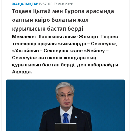
ЖАҢАЛЫҚТАР
15:57, 03 Тамыз 2026
Тоқаев Қытай мен Еуропа арасында
«алтын көпір» болатын жол
құрылысын бастап берді
Мемлекет басшысы Қасым-Жомарт Тоқаев
телекөпір арқылы «Қызылорда – Сексеуіл»,
«Ұлғайсын – Сексеуіл» және «Бейнеу –
Сексеуіл» автокөлік жолдарының
құрылысын бастап берді, деп хабарлайды
Ақорда.