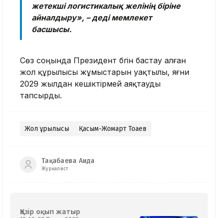
жетекші логистикалық желінің біріне
айналдыру», – деді мемлекет
басшысы.
Сөз соңында Президент бүгін бастау алған
жол құрылысы жұмыстарын уақтылы, яғни
2029 жылдан кешіктірмей аяқтауды
тапсырды.
Жол құрылысы
Қасым-Жомарт Тоқаев
Тақабаева Аида
Журналист
Қазір оқып жатыр