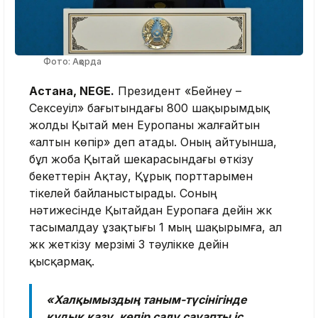
Фото: Ақорда
Астана, NEGE.
Президент «Бейнеу –
Сексеуіл» бағытындағы 800 шақырымдық
жолды Қытай мен Еуропаны жалғайтын
«алтын көпір» деп атады. Оның айтуынша,
бұл жоба Қытай шекарасындағы өткізу
бекеттерін Ақтау, Құрық порттарымен
тікелей байланыстырады. Соның
нәтижесінде Қытайдан Еуропаға дейін жүк
тасымалдау ұзақтығы 1 мың шақырымға, ал
жүк жеткізу мерзімі 3 тәулікке дейін
қысқармақ.
«Халқымыздың таным-түсінігінде
құдық қазу, көпір салу сауапты іс