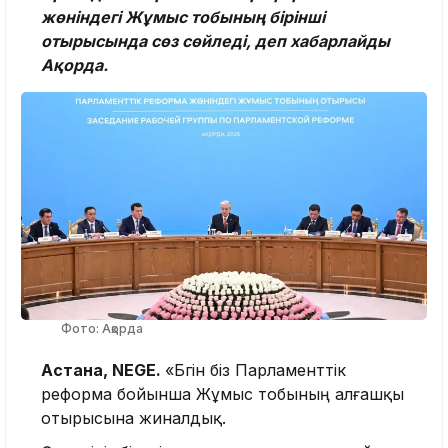
жөніндегі Жұмыс тобының бірінші
отырысында сөз сөйледі, деп хабарлайды
Ақорда.
Фото: Ақорда
Астана, NEGE.
«Бүгін біз Парламенттік
реформа бойынша Жұмыс тобының алғашқы
отырысына жиналдық.