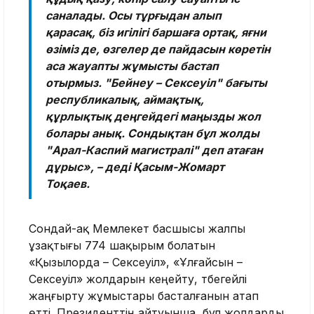
саналады. Осы тұрғыдан алып
қарасақ, біз игілігі баршаға ортақ, яғни
өзіміз де, өзгелер де пайдасын көретін
аса жауапты жұмысты бастап
отырмыз. "Бейнеу – Сексеуіл" бағыты
республикалық, аймақтық,
құрлықтық деңгейдегі маңызды жол
болары анық. Сондықтан бұл жолды
"Арал-Каспий магистралі" деп атаған
дұрыс», – деді Қасым-Жомарт
Тоқаев.
Сондай-ақ Мемлекет басшысы жалпы
ұзақтығы 774 шақырым болатын
«Қызылорда – Сексеуіл», «Ұлғайсын –
Сексеуіл» жолдарын кеңейту, түбегейлі
жаңғырту жұмыстары басталғанын атап
өтті. Президенттің айтуынша, бұл жолдарды