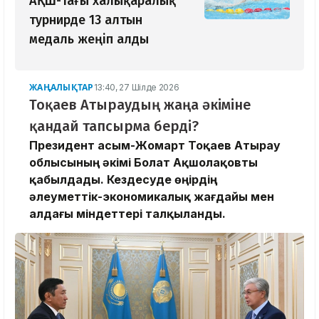
АҚШ-тағы халықаралық
турнирде 13 алтын
медаль жеңіп алды
ЖАҢАЛЫҚТАР
13:40, 27 Шілде 2026
Тоқаев Атыраудың жаңа әкіміне
қандай тапсырма берді?
Президент Қасым-Жомарт Тоқаев Атырау
облысының әкімі Болат Ақшолақовты
қабылдады. Кездесуде өңірдің
әлеуметтік-экономикалық жағдайы мен
алдағы міндеттері талқыланды.