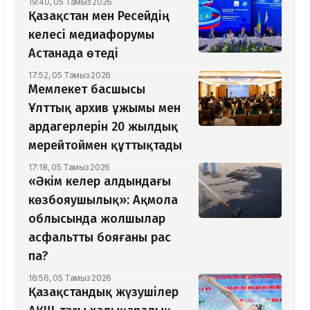
19:40, 05 Тамыз 2026
Қазақстан мен Ресейдің
келесі медиафорумы
Астанада өтеді
17:52, 05 Тамыз 2026
Мемлекет басшысы
Ұлттық архив ұжымы мен
ардагерлерін 20 жылдық
мерейтоймен құттықтады
17:18, 05 Тамыз 2026
«Әкім келер алдындағы
көзбояушылық»: Ақмола
облысында жолшылар
асфальтты бояғаны рас
па?
16:56, 05 Тамыз 2026
Қазақстандық жүзушілер