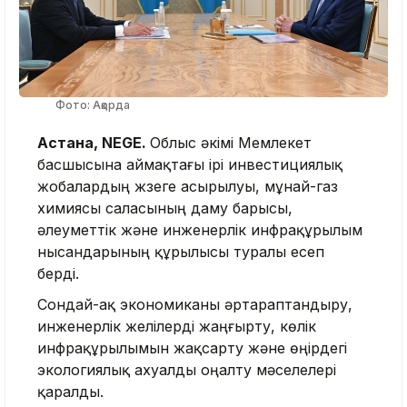
Фото: Ақорда
Астана, NEGE.
Облыс әкімі Мемлекет
басшысына аймақтағы ірі инвестициялық
жобалардың жүзеге асырылуы, мұнай-газ
химиясы саласының даму барысы,
әлеуметтік және инженерлік инфрақұрылым
нысандарының құрылысы туралы есеп
берді.
Сондай-ақ экономиканы әртараптандыру,
инженерлік желілерді жаңғырту, көлік
инфрақұрылымын жақсарту және өңірдегі
экологиялық ахуалды оңалту мәселелері
қаралды.