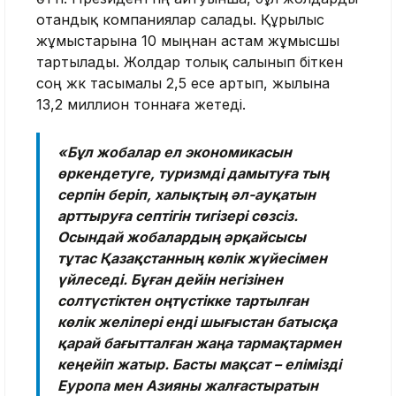
отандық компаниялар салады. Құрылыс
жұмыстарына 10 мыңнан астам жұмысшы
тартылады. Жолдар толық салынып біткен
соң жүк тасымалы 2,5 есе артып, жылына
13,2 миллион тоннаға жетеді.
«Бұл жобалар ел экономикасын
өркендетуге, туризмді дамытуға тың
серпін беріп, халықтың әл-ауқатын
арттыруға септігін тигізері сөзсіз.
Осындай жобалардың әрқайсысы
тұтас Қазақстанның көлік жүйесімен
үйлеседі. Бұған дейін негізінен
солтүстіктен оңтүстікке тартылған
көлік желілері енді шығыстан батысқа
қарай бағытталған жаңа тармақтармен
кеңейіп жатыр. Басты мақсат – елімізді
Еуропа мен Азияны жалғастыратын