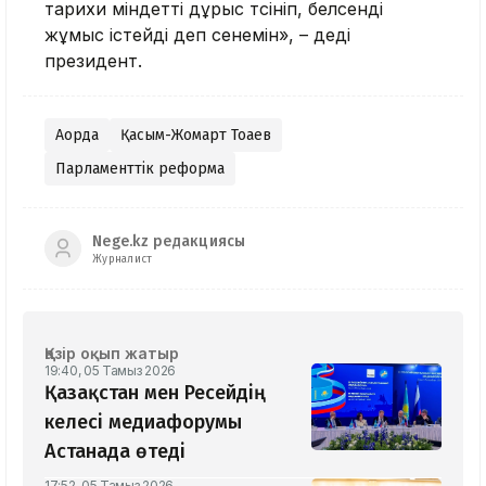
тарихи міндетті дұрыс түсініп, белсенді
жұмыс істейді деп сенемін», – деді
президент.
Ақорда
Қасым-Жомарт Тоқаев
Парламенттік реформа
Nege.kz редакциясы
Журналист
Қазір оқып жатыр
19:40, 05 Тамыз 2026
Қазақстан мен Ресейдің
келесі медиафорумы
Астанада өтеді
17:52, 05 Тамыз 2026