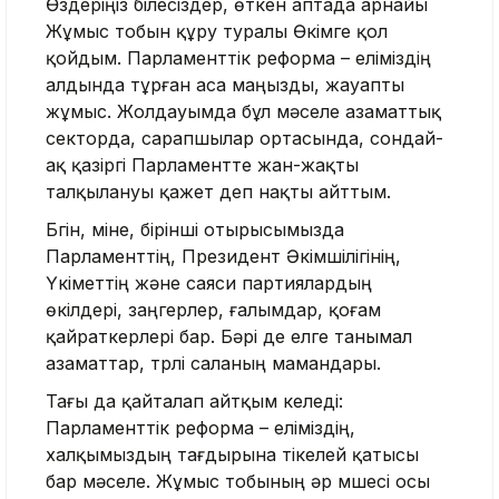
Өздеріңіз білесіздер, өткен аптада арнайы
Жұмыс тобын құру туралы Өкімге қол
қойдым. Парламенттік реформа – еліміздің
алдында тұрған аса маңызды, жауапты
жұмыс. Жолдауымда бұл мәселе азаматтық
секторда, сарапшылар ортасында, сондай-
ақ қазіргі Парламентте жан-жақты
талқылануы қажет деп нақты айттым.
Бүгін, міне, бірінші отырысымызда
Парламенттің, Президент Әкімшілігінің,
Үкіметтің және саяси партиялардың
өкілдері, заңгерлер, ғалымдар, қоғам
қайраткерлері бар. Бәрі де елге танымал
азаматтар, түрлі саланың мамандары.
Тағы да қайталап айтқым келеді:
Парламенттік реформа – еліміздің,
халқымыздың тағдырына тікелей қатысы
бар мәселе. Жұмыс тобының әр мүшесі осы