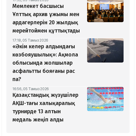
Мемлекет басшысы
Ұлттық архив ұжымы мен
ардагерлерін 20 жылдық
мерейтоймен құттықтады
17:18, 05 Тамыз 2026
«Әкім келер алдындағы
көзбояушылық»: Ақмола
облысында жолшылар
асфальтты бояғаны рас
па?
16:56, 05 Тамыз 2026
Қазақстандық жүзушілер
АҚШ-тағы халықаралық
турнирде 13 алтын
медаль жеңіп алды