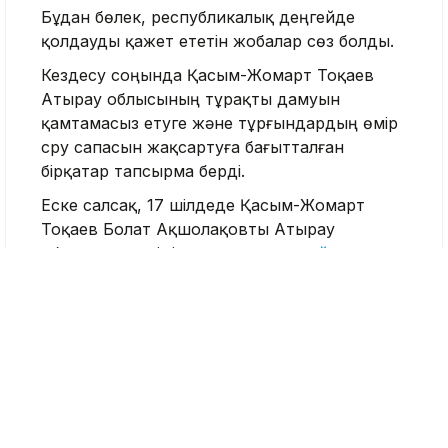
Бұдан бөлек, республикалық деңгейде
қолдауды қажет ететін жобалар сөз болды.
Кездесу соңында Қасым-Жомарт Тоқаев
Атырау облысының тұрақты дамуын
қамтамасыз етуге және тұрғындардың өмір
сүру сапасын жақсартуға бағытталған
бірқатар тапсырма берді.
Еске салсақ, 17 шілдеде Қасым-Жомарт
Тоқаев Болат Ақшолақовты Атырау
облысының әкімі лауазымына
тағайындады
.
Бұған дейін ол энергетика министрі,
Президенттің кеңесшісі, KAZENERGY
қауымдастығының төрағасы болған.
Атырау облысы
Болат Ақшолақов
Қасым-Жомарт Тоқаев