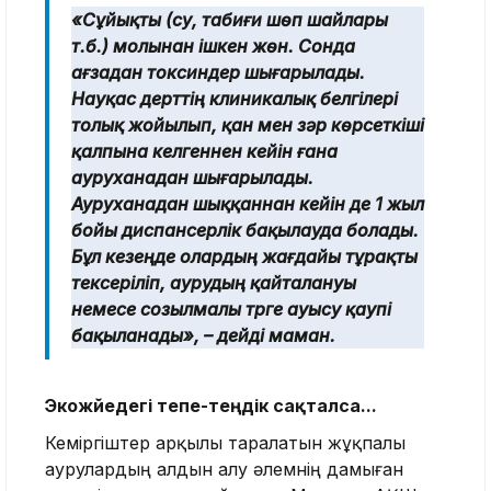
«Сұйықты (су, табиғи шөп шайлары
т.б.) молынан ішкен жөн. Сонда
ағзадан токсиндер шығарылады.
Науқас дерттің клиникалық белгілері
толық жойылып, қан мен зәр көрсеткіші
қалпына келгеннен кейін ғана
ауруханадан шығарылады.
Ауруханадан шыққаннан кейін де 1 жыл
бойы диспансерлік бақылауда болады.
Бұл кезеңде олардың жағдайы тұрақты
тексеріліп, аурудың қайталануы
немесе созылмалы түрге ауысу қаупі
бақыланады», – дейді маман.
Экожүйедегі тепе-теңдік сақталса...
Кеміргіштер арқылы таралатын жұқпалы
аурулардың алдын алу әлемнің дамыған