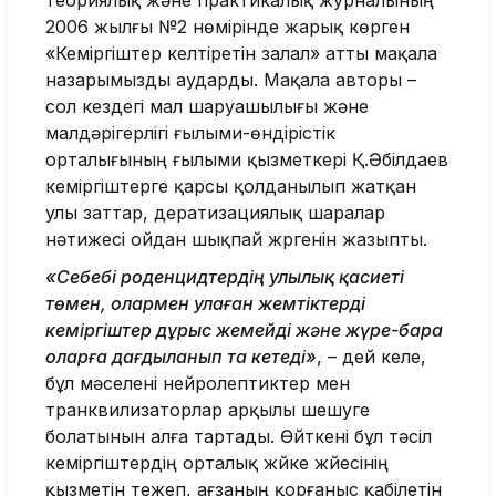
2006 жылғы №2 нөмірінде жарық көрген
«Кеміргіштер келтіретін залал» атты мақала
назарымызды аударды. Мақала авторы –
сол кездегі мал шаруашылығы және
малдәрігерлігі ғылыми-өндірістік
орталығының ғылыми қызметкері Қ.Әбілдаев
кеміргіштерге қарсы қолданылып жатқан
улы заттар, дератизациялық шаралар
нәтижесі ойдан шықпай жүргенін жазыпты.
«Себебі роденцидтердің улылық қасиеті
төмен, олармен улаған жемтіктерді
кеміргіштер дұрыс жемейді және жүре-бара
оларға дағдыланып та кетеді»
, – дей келе,
бұл мәселені нейролептиктер мен
транквилизаторлар арқылы шешуге
болатынын алға тартады. Өйткені бұл тәсіл
кеміргіштердің орталық жүйке жүйесінің
қызметін тежеп, ағзаның қорғаныс қабілетін