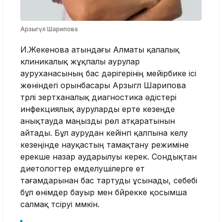
Арзыгүл Шарипова
И.Жекенова атындағы Алматы қалалық
клиникалық жұқпалы аурулар
ауруханасының бас дәрігерінің мейірбике ісі
жөніндегі орынбасары Арзыгүл Шарипова
түрлі зертханалық диагностика әдістері
инфекциялық ауруларды ерте кезеңде
анықтауда маңызды рөл атқаратынын
айтады. Бұл аурудан кейінгі қалпына келу
кезеңінде науқастың тамақтану режиміне
ерекше назар аударылуы керек. Сондықтан
диетологтер емделушілерге ет
тағамдарынан бас тартуды ұсынады, себебі
бұл өнімдер бауыр мен бүйрекке қосымша
салмақ түсіруі мүмкін.