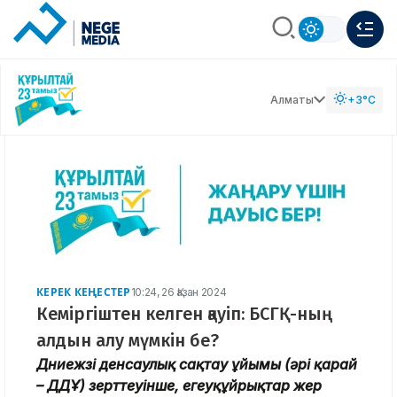
Алматы
+3°C
КЕРЕК КЕҢЕСТЕР
10:24, 26 Қазан 2024
Кеміргіштен келген қауіп: БСГҚ-ның
алдын алу мүмкін бе?
Дүниежүзі денсаулық сақтау ұйымы (әрі қарай
– ДДҰ) зерттеуінше, егеуқұйрықтар жер