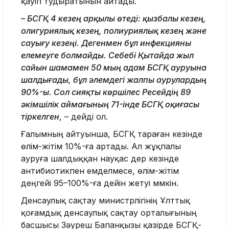
қауіп тудыратынын айтады.
– БСГҚ 4 кезең арқылы өтеді: қызбалы кезең,
олигуриялық кезең, полиуриялық кезең және
сауығу кезеңі. Дегенмен бұл инфекцияны
елемеуге болмайды. Себебі Қытайда жыл
сайын шамамен 50 мың адам БСГҚ ауруына
шалдығады, бұл әлемдегі жалпы аурулардың
90%-ы. Сол сияқты көршілес Ресейдің 89
әкімшілік аймағының 71-інде БСГҚ оқиғасы
тіркелген
, – дейді ол.
Ғалымның айтуынша, БСГҚ тараған кезінде
өлім-жітім 10%-ға артады. Ал жұқпалы
ауруға шалдыққан науқас дер кезінде
антибиотикпен емделмесе, өлім-жітім
деңгейі 95–100%-ға дейін жетуі мүмкін.
Денсаулық сақтау министрлігінің Ұлттық
қоғамдық денсаулық сақтау орталығының
басшысы Зәуреш Бапанқызы қазірде БСГҚ-