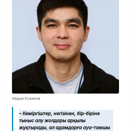
Айдын Есжанов
– Кеміргіштер, негізінен, бір-біріне
тыныс алу жолдары арқылы
жұқтырады, ал адамдарға ауа-тамшы