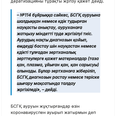
дератизацияны тұрақты жүргізу қажет дейді.
– №114 бұйрыққа сәйкес, БСГҚ ауруына
шалдыққан немесе күдік тудырған
науқасты анықтау, ауруханаға
жатқызу міндетті түрде жүргізілуі тиіс.
Аурудың нақты диагнозын қойып,
емдеуді бастау үшін науқастан немесе
күдікті тұлғадан зертханалық
зерттеулерге қажет материалдар (таза
қан, плазма, ұйыған қан, қан сарысуы)
алынады. Бұлар зертханаға жіберіліп,
БСГҚ диагнозын растау немесе теріске
шығару мақсатында талдау
жүргізіледі», – дейді.
БСГҚ ауруын жұқтырғандар өзін
коронавируспен ауырып жатырмын деп