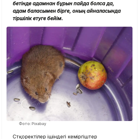
бетінде адамнан бұрын пайда болса да,
адам баласымен бірге, оның айналасында
тіршілік етуге бейім.
Фото: Pixabay
Сүтқоректілер ішіндегі кеміргіштер