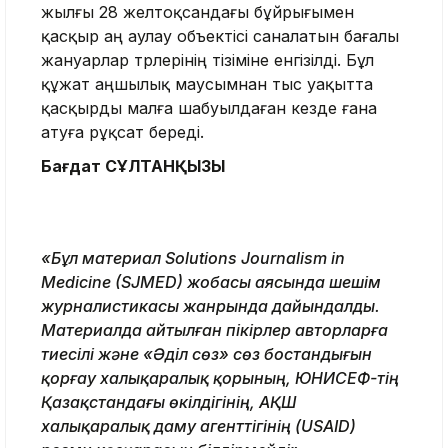
жылғы 28 желтоқсандағы бұйрығымен
қасқыр аң аулау объектісі саналатын бағалы
жануарлар түрлерінің тізіміне енгізілді. Бұл
құжат аңшылық маусымнан тыс уақытта
қасқырды малға шабуылдаған кезде ғана
атуға рұқсат береді.
Бағдат СҰЛТАНҚЫЗЫ
«Бұл материал Solutions Journalism in
Medicine (SJMED) жобасы аясында шешім
журналистикасы жанрында дайындалды.
Материалда айтылған пікірлер авторларға
тиесілі және «Әділ сөз» сөз бостандығын
қорғау халықаралық қорының, ЮНИСЕФ-тің
Қазақстандағы өкілдігінің, АҚШ
халықаралық даму агенттігінің (USAID)