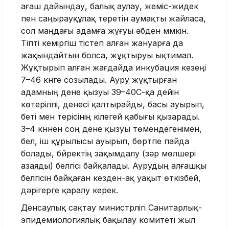
ағаш дайындау, балық аулау, жеміс-жидек
пен саңырауқұлақ теретін аумақты жайласа,
сол маңдағы адамға жұғуы әбден мүмкін.
Тіпті кеміргіш тістеп алған жануарға да
жақындайтын болса, жұқтыруы ықтимал.
Жұқтырып алған жағдайда инкубация кезеңі
7–46 күнге созылады. Ауру жұқтырған
адамның дене қызуы 39–40С-қа дейін
көтерілпі, денесі қалтырайды, басы ауырып,
беті мен терісінің кілегей қабығы қызарады.
3–4 күннен соң дене қызуы төмендегенімен,
бел, іш құрылысы ауырып, бөртпе пайда
болады, бүйректің зақымдалу (зәр мөлшері
азаяды) белгісі байқалады. Аурудың алғашқы
белгісін байқаған кезден-ақ уақыт өткізбей,
дәрігерге қаралу керек.
Денсаулық сақтау министрлігі Санитарлық-
эпидемиологиялық бақылау комитеті жыл