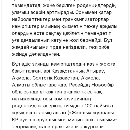
төмендетеді және берілген роденцидтердің
улағыш әсерін арттырады. Сонымен қатар
нейролептиктер мен транквилизаторлар
кеміргіштер миының қызметін тежеу арқылы
олардың есте сақтау қабілетін төмендетіп,
уға дағдыланып кетуіне жол бермейді. Бұл
жағдай ғылыми түрде негізделіп, тәжірибе
жүзінде дәлелденген.
Бұл әдіс зиянды кеміргіштердің көзін жоюға
бағытталған, әрі Қазақстанның Атырау,
Ақмола, Солтүстік Қазақстан, Ақмола,
Алматы облыстарында, Ресейдің Новосібір
облысында өткізілген өндірістік сынақ
нәтижесінде осы композицияның
роденцидтік әсерінің тиімділігі 100 пайызға
жуық екені анықталған («Жаршы» журналы.
ҚР ауыл шаруашылығы министрлігі: ғылыми-
теориялық және практикалық журналы,