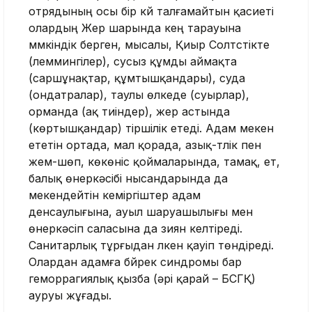
отрядының осы бір күй талғамайтын қасиеті
олардың Жер шарында кең тарауына
мүмкіндік берген, мысалы, Қиыр Солтүстікте
(леммингілер), сусыз құмды аймақта
(саршұнақтар, құмтышқандары), суда
(ондатралар), таулы өлкеде (суырлар),
орманда (ақ тиіндер), жер астында
(көртышқандар) тіршілік етеді. Адам мекен
ететін ортада, мал қорада, азық-түлік пен
жем-шөп, көкөніс қоймаларында, тамақ, ет,
балық өнеркәсібі нысандарында да
мекендейтін кеміргіштер адам
денсаулығына, ауыл шаруашылығы мен
өнеркәсіп саласына да зиян келтіреді.
Санитарлық тұрғыдан үлкен қауіп төндіреді.
Олардан адамға бүйрек синдромы бар
геморрагиялық қызба (әрі қарай – БСГҚ)
ауруы жұғады.