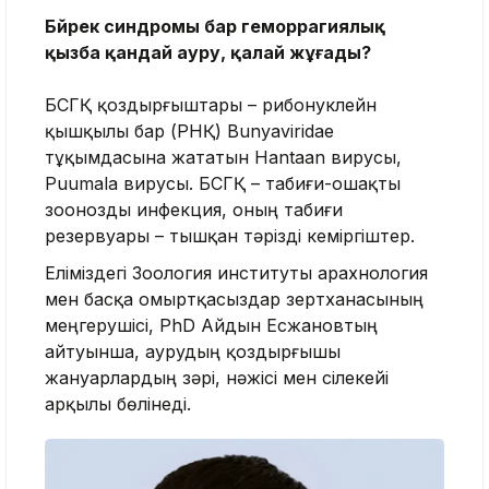
Бүйрек синдромы бар геморрагиялық
қызба қандай ауру, қалай жұғады?
БСГҚ қоздырғыштары – рибонуклейн
қышқылы бар (РНҚ) Bunyaviridae
тұқымдасына жататын Hantaan вирусы,
Puumala вирусы. БСГҚ – табиғи-ошақты
зоонозды инфекция, оның табиғи
резервуары – тышқан тәрізді кеміргіштер.
Еліміздегі Зоология институты арахнология
мен басқа омыртқасыздар зертханасының
меңгерушісі, PhD Айдын Есжановтың
айтуынша, аурудың қоздырғышы
жануарлардың зәрі, нәжісі мен сілекейі
арқылы бөлінеді.