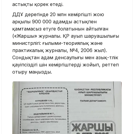
астықты қорек етеді.
ДДҰ дерегінде 20 млн кеміргішті жою
арқылы 900 000 адамды астықпен
қамтамасыз етуге болатынын айтылған
(«Жаршы» журналы. ҚР ауыл шаруашылығы
министрлігі: ғылыми-теориялық және
практикалық журналы, №4, 2006 жыл).
Сондықтан адам денсаулығы мен азық-түлік
қауіпсіздігі үшін кеміргіштерді жойып, реттеп
отыру маңызды.