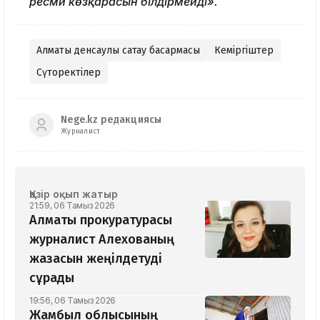
ресми көзқарасын білдірмейді».
Алматы денсаулық сақтау басқармасы
Кеміргіштер
Сүтқоректілер
Nege.kz редакциясы
Журналист
Қазір оқып жатыр
21:59, 06 Тамыз 2026
Алматы прокуратурасы
журналист Алехованың
жазасын жеңілдетуді
сұрады
19:56, 06 Тамыз 2026
Жамбыл облысының