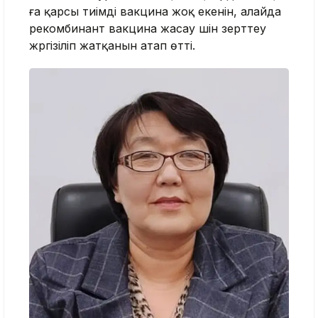
ға қарсы тиімді вакцина жоқ екенін, алайда
рекомбинант вакцина жасау үшін зерттеу
жүргізіліп жатқанын атап өтті.