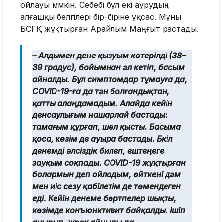
ойлауы мүмкін. Себебі бұл екі аурудың
алғашқы белгілері бір-біріне ұқсас. Мұны
БСГҚ жұқтырған Арайлым Маңғыт растады.
– Алдымен дене қызуым көтерілді (38–
39 градус), бойымнан әл кетіп, басым
айналды. Бұл симптомдар тұмауға да,
COVID-19-ға да тән болғандықтан,
қатты алаңдамадым. Алайда кейін
денсаулығым нашарлай бастады:
тамағым құрғап, шөл қысты. Басыма
қоса, көзім де ауыра бастады. Бүкіл
денемді әлсіздік билеп, ештеңеге
зауқым соқпады. COVID-19 жұқтырған
болармын деп ойладым, өйткені дәм
мен иіс сезу қабілетім де төмендеген
еді. Кейін денеме бөртпелер шықты,
көзімде конъюнктивит байқалды. Ішіп
ауырып, жүрек айныды да,