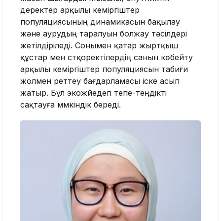
деректер арқылы кеміргіштер
популяциясының динамикасын бақылау
және аурудың таралуын болжау тәсілдері
жетілдіріледі. Сонымен қатар жыртқыш
құстар мен сүтқоректілердің санын көбейту
арқылы кеміргіштер популяциясын табиғи
жолмен реттеу бағдарламасы іске асып
жатыр. Бұл экожүйедегі тепе-теңдікті
сақтауға мүмкіндік береді.