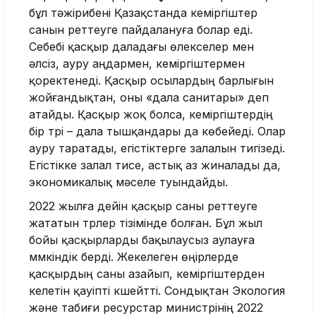
бұл тәжірибені Қазақстанда кеміргіштер
санын реттеуге пайдалануға болар еді.
Себебі қасқыр даладағы өлекселер мен
әлсіз, ауру аңдармен, кеміргіштермен
қоректенеді. Қасқыр осылардың барлығын
жойғандықтан, оны «дала санитары» деп
атайды. Қасқыр жоқ болса, кеміргіштердің
бір түрі – дала тышқандары да көбейеді. Олар
ауру таратады, егістіктерге залалын тигізеді.
Егістікке залал тисе, астық аз жиналады да,
экономикалық мәселе туындайды.
2022 жылға дейін қасқыр саны реттеуге
жататын түрлер тізімінде болған. Бұл жыл
бойы қасқырларды бақылаусыз аулауға
мүмкіндік берді. Жекелеген өңірлерде
қасқырдың саны азайып, кеміргіштерден
келетін қауіпті күшейтті. Сондықтан Экология
және табиғи ресурстар министрінің 2022