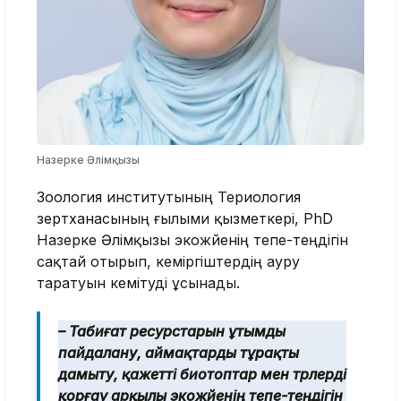
Назерке Әлімқызы
Зоология институтының Териология
зертханасының ғылыми қызметкері, PhD
Назерке Әлімқызы экожүйенің тепе-теңдігін
сақтай отырып, кеміргіштердің ауру
таратуын кемітуді ұсынады.
– Табиғат ресурстарын ұтымды
пайдалану, аймақтарды тұрақты
дамыту, қажетті биотоптар мен түрлерді
қорғау арқылы экожүйенің тепе-теңдігін