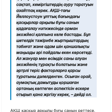
сақтап, кеміргіштердің ауру таратуын
азайтпақ керек. АҚШ-тағы
Йеллоустоун ұлттық бағындағы
қасқырлар арқылы бұғы санын
қадағалау нәтижесінде орман
экожүйесі қалпына келе бастады. Бұл
шетелдік тәжірибе жыртқыштардың
табиғат және адам үшін қаншалықты
маңызды әрі пайдалы екен көрсетеді.
Ал жануар мен өсімдік саны алуан
экожүйенің тұрақты болатыны және
әртүрлі теріс факторларға қарсы
тұратыны дәлелденген. Осыған орай,
аумақтық дамытуды қоршаған
ортаның көптеген аспектісін ескере
отырып қана жүргізу керек, – дейді ол.
АҚШ қасқыр арқылы бұғы санын реттесе,