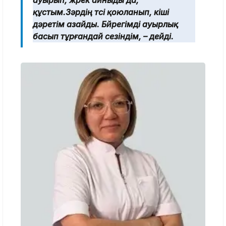
құстым.Зәрдің түсі қоюланып, кіші
дәретім азайды. Бүйрегімді ауырлық
басып тұрғандай сезіндім, – дейді.