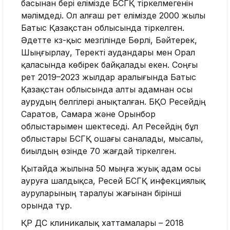
басынан бері елімізде БСГҚ тіркелмегенін
мәлімдеді. Ол алғаш рет елімізде 2000 жылы
Батыс Қазақстан облысында тіркелген.
Әдетте күз-қыс мезгілінде Бөрлі, Бәйтерек,
Шыңғырлау, Теректі аудандары мен Орал
қаласында көбірек байқалады екен. Соңғы
рет 2019–2023 жылдар аралығында Батыс
Қазақстан облысында алты адамнан осы
аурудың белгілері анықталған. БҚО Ресейдің
Саратов, Самара және Орынбор
облыстарымен шектеседі. Ал Ресейдің бұл
облыстары БСГҚ ошағы саналады, мысалы,
биылдың өзінде 70 жағдай тіркелген.
Қытайда жылына 50 мыңға жуық адам осы
ауруға шалдықса, Ресей БСГҚ инфекциялық
ауруларының таралуы жағынан бірінші
орында тұр.
ҚР ДС клиникалық хаттамалары – 2018