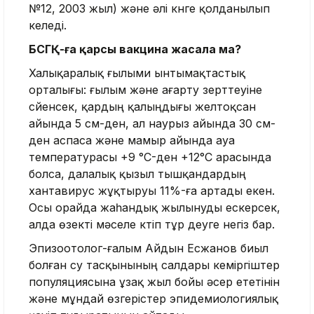
№12, 2003 жыл) және әлі күнге қолданылып
келеді.
БСГҚ-ға қарсы вакцина жасала ма?
Халықаралық ғылыми ынтымақтастық
орталығы: ғылым және ағарту зерттеуіне
сүйенсек, қардың қалыңдығы желтоқсан
айында 5 см-ден, ал наурыз айында 30 см-
ден аспаса және мамыр айында ауа
температурасы +9 °C-ден +12°C арасында
болса, далалық қызыл тышқандардың
хантавирус жұқтыруы 11%-ға артады екен.
Осы орайда жаһандық жылынуды ескерсек,
алда өзекті мәселе күтіп тұр деуге негіз бар.
Эпизоотолог-ғалым Айдын Есжанов биыл
болған су тасқынының салдары кеміргіштер
популяциясына ұзақ жыл бойы әсер ететінін
және мұндай өзгерістер эпидемиологиялық