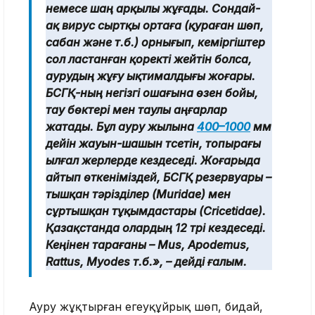
немесе шаң арқылы жұғады. Сондай-
ақ вирус сыртқы ортаға (қураған шөп,
сабан және т.б.) орнығып, кеміргіштер
сол ластанған қоректі жейтін болса,
аурудың жұғу ықтималдығы жоғары.
БСГҚ-ның негізгі ошағына өзен бойы,
тау бөктері мен таулы аңғарлар
жатады. Бұл ауру жылына
400–1000
мм
дейін жауын-шашын түсетін, топырағы
ылғал жерлерде кездеседі. Жоғарыда
айтып өткеніміздей, БСГҚ резервуары –
тышқан тәрізділер (Muridae) мен
сұртышқан тұқымдастары (Cricetidae).
Қазақстанда олардың 12 түрі кездеседі.
Кеңінен тарағаны – Mus, Apodemus,
Rattus, Myodes т.б.», – дейді ғалым.
Ауру жұқтырған егеуқұйрық шөп, бидай,