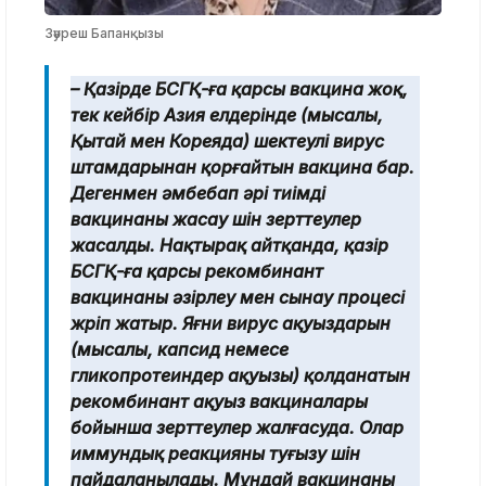
Зәуреш Бапанқызы
– Қазірде БСГҚ-ға қарсы вакцина жоқ,
тек кейбір Азия елдерінде (мысалы,
Қытай мен Кореяда) шектеулі вирус
штамдарынан қорғайтын вакцина бар.
Дегенмен әмбебап әрі тиімді
вакцинаны жасау үшін зерттеулер
жасалды. Нақтырақ айтқанда, қазір
БСГҚ-ға қарсы рекомбинант
вакцинаны әзірлеу мен сынау процесі
жүріп жатыр. Яғни вирус ақуыздарын
(мысалы, капсид немесе
гликопротеиндер ақуызы) қолданатын
рекомбинант ақуыз вакциналары
бойынша зерттеулер жалғасуда. Олар
иммундық реакцияны туғызу үшін
пайдаланылады. Мұндай вакцинаны