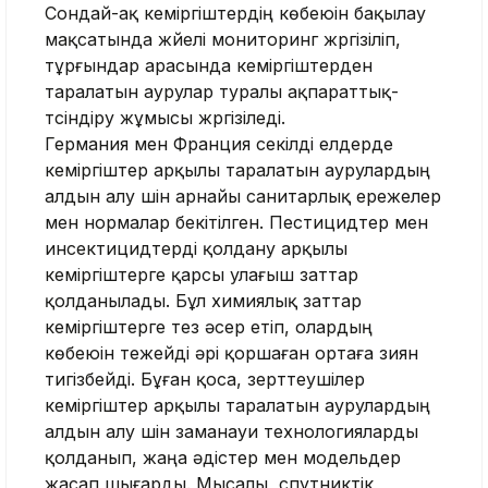
Сондай-ақ кеміргіштердің көбеюін бақылау
мақсатында жүйелі мониторинг жүргізіліп,
тұрғындар арасында кеміргіштерден
таралатын аурулар туралы ақпараттық-
түсіндіру жұмысы жүргізіледі.
Германия мен Франция секілді елдерде
кеміргіштер арқылы таралатын аурулардың
алдын алу үшін арнайы санитарлық ережелер
мен нормалар бекітілген. Пестицидтер мен
инсектицидтерді қолдану арқылы
кеміргіштерге қарсы улағыш заттар
қолданылады. Бұл химиялық заттар
кеміргіштерге тез әсер етіп, олардың
көбеюін тежейді әрі қоршаған ортаға зиян
тигізбейді. Бұған қоса, зерттеушілер
кеміргіштер арқылы таралатын аурулардың
алдын алу үшін заманауи технологияларды
қолданып, жаңа әдістер мен модельдер
жасап шығарды. Мысалы, спутниктік