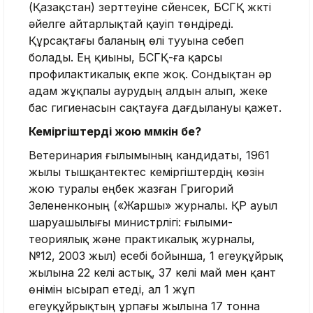
(Қазақстан) зерттеуіне сүйенсек, БСГҚ жүкті
әйелге айтарлықтай қауіп төндіреді.
Құрсақтағы баланың өлі тууына себеп
болады. Ең қиыны, БСГҚ-ға қарсы
профилактикалық екпе жоқ. Сондықтан әр
адам жұқпалы аурудың алдын алып, жеке
бас гигиенасын сақтауға дағдылануы қажет.
Кеміргіштерді жою мүмкін бе?
Ветеринария ғылымының кандидаты, 1961
жылы тышқантектес кеміргіштердің көзін
жою туралы еңбек жазған Григорий
Зелененконың («Жаршы» журналы. ҚР ауыл
шаруашылығы министрлігі: ғылыми-
теориялық және практикалық журналы,
№12, 2003 жыл) есебі бойынша, 1 егеуқұйрық
жылына 22 келі астық, 37 келі май мен қант
өнімін ысырап етеді, ал 1 жұп
егеуқұйрықтың ұрпағы жылына 17 тонна