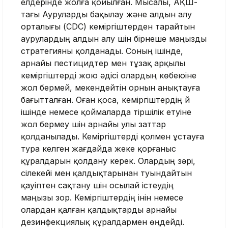
елдерінде жолға қойылған. Мысалы, АҚШ-
тағы Ауруларды бақылау және алдын алу
орталығы (CDC) кеміргіштерден тарайтын
аурулардың алдын алу үшін бірнеше маңызды
стратегияны қолданады. Соның ішінде,
арнайы пестицидтер мен тұзақ арқылы
кеміргіштерді жою әдісі олардың көбеюіне
жол бермей, мекендейтін орнын анықтауға
бағытталған. Оған қоса, кеміргіштердің үй
ішінде немесе қоймаларда тіршілік етуіне
жол бермеу үшін арнайы улы заттар
қолданылады. Кеміргіштерді қолмен ұстауға
тура келген жағдайда жеке қорғаныс
құралдарын қолдану керек. Олардың зәрі,
сілекейі мен қалдықтарынан туындайтын
қауіптен сақтану үшін осылай істеудің
маңызы зор. Кеміргіштердің інін немесе
олардан қалған қалдықтарды арнайы
дезинфекциялық құралдармен өңдейді.