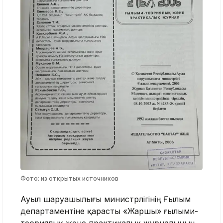
Фото: из открытых источников
Ауыл шаруашылығы министрлігінің Ғылым
департаментіне қарасты «Жаршы» ғылыми-
теориялық және практикалық журналының