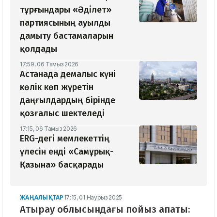
тұрғындары «Әділет»
партиясының ауылды
дамыту бастамаларын
қолдады
17:59, 06 Тамыз 2026
Астанада демалыс күні
көлік көп жүретін
даңғылдардың бірінде
қозғалыс шектеледі
17:15, 06 Тамыз 2026
ERG-дегі мемлекеттің
үлесін енді «Самұрық-
Қазына» басқарады
ЖАҢАЛЫҚТАР
17:15, 01 Наурыз 2025
Атырау облысындағы пойыз апаты: