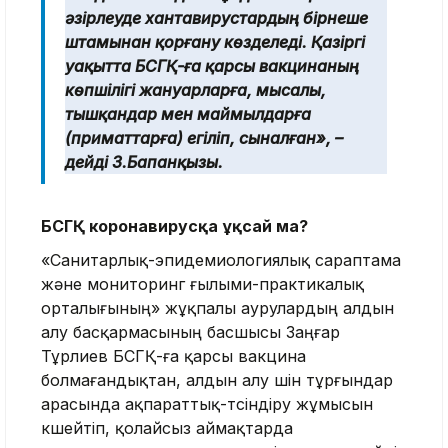
әзірлеуде хантавирустардың бірнеше
штамынан қорғану көзделеді. Қазіргі
уақытта БСГҚ-ға қарсы вакцинаның
көпшілігі жануарларға, мысалы,
тышқандар мен маймылдарға
(приматтарға) егіліп, сыналған», –
дейді З.Бапанқызы.
БСГҚ коронавирусқа ұқсай ма?
«Санитарлық-эпидемиологиялық сараптама
және мониторинг ғылыми-практикалық
орталығының» жұқпалы аурулардың алдын
алу басқармасының басшысы Заңғар
Тұрлиев БСГҚ-ға қарсы вакцина
болмағандықтан, алдын алу үшін тұрғындар
арасында ақпараттық-түсіндіру жұмысын
күшейтіп, қолайсыз аймақтарда