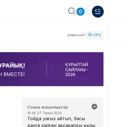
Алматы
+3°C
Соңғы жаңалықтар
18:46, 07 Тамыз 2026
Тойда уағыз айтып, басы
дауға қалған ақсақалдың қызы