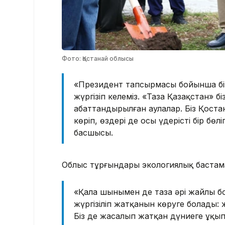
Фото: Қостанай облысы
«Президент тапсырмасы бойынша біз 
жүргізіп келеміз. «Таза Қазақстан» б
абаттандырылған аулалар. Біз Қоста
көріп, өздері де осы үдерістің бір бө
басшысы.
Облыс тұрғындары экологиялық бастама
«Қала шынымен де таза әрі жайлы бо
жүргізіліп жатқанын көруге болады:
Біз де жасалып жатқан дүниеге ұқы