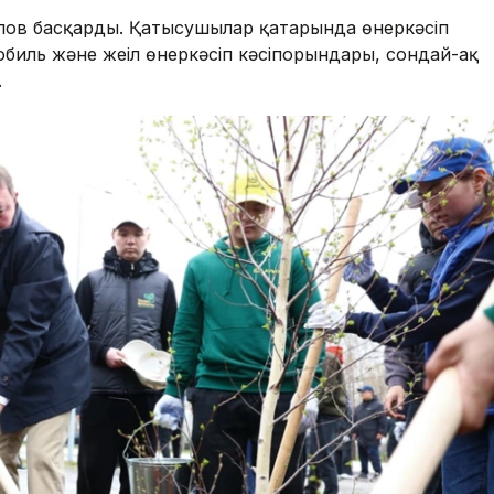
лов басқарды. Қатысушылар қатарында өнеркәсіп
мобиль және жеңіл өнеркәсіп кәсіпорындары, сондай-ақ
.