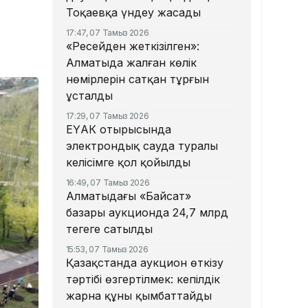
Тоқаевқа үндеу жасады
17:47, 07 Тамыз 2026
«Ресейден жеткізілген»:
Алматыда жалған көлік
нөмірлерін сатқан тұрғын
ұсталды
17:29, 07 Тамыз 2026
ЕҮАК отырысында
электрондық сауда туралы
келісімге қол қойылды
16:49, 07 Тамыз 2026
Алматыдағы «Байсат»
базары аукционда 24,7 млрд
теңгеге сатылды
15:53, 07 Тамыз 2026
Қазақстанда аукцион өткізу
тәртібі өзгертілмек: кепілдік
жарна құны қымбаттайды