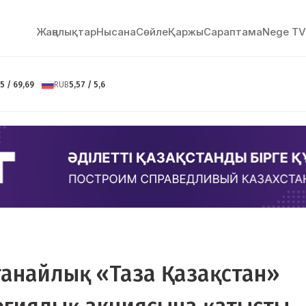
Жаңалықтар
Нысана
Сөйлe
Қаржы
Сараптама
Nege TV
5 / 69,69
RUB
5,57 / 5,6
станайлық «Таза Қазақстан»