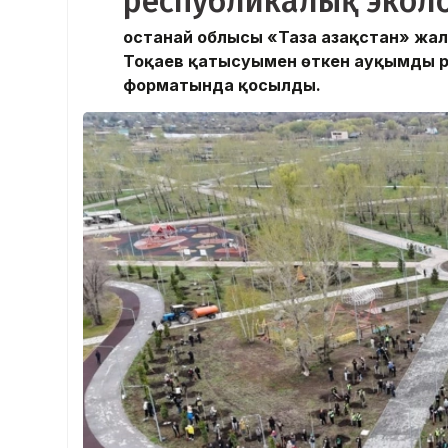
республикалық экол
Қостанай облысы «Таза Қазақстан» ж
Тоқаев қатысуымен өткен ауқымды р
форматында қосылды.