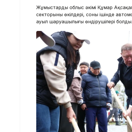
Жұмыстарды облыс әкімі Құмар Ақсақа
секторының өкілдері, соның ішінде авто
ауыл шаруашылығы өндірушілері болды