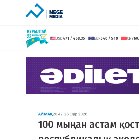
USD
471 / 468,35
EUR
540 / 540
CNY
69,
АЙМАҚ
20:42, 26 Сәуір 2026
100 мыңнан астам қо