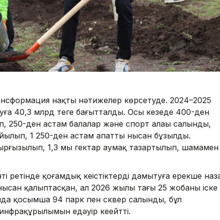
рансформация нақты нәтижелер көрсетуде. 2024–2025
а 40,3 млрд теңге бағытталды. Осы кезеңде 400-ден
п, 250-ден астам балалар және спорт алаңы салынды,
йылып, 1 250-ден астам апатты нысан бұзылды.
ырғызылып, 1,3 мың гектар аумақ тазартылып, шамамен
ті ретінде қоғамдық кеңістіктерді дамытуға ерекше наз
 нысан қалыптасқан, ал 2026 жылы тағы 25 жобаны іске
да қосымша 94 парк пен сквер салынды, бұл
инфрақұрылымын едәуір кеңейтті.