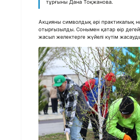
тұрғыны Дана Тоқжанова.
Акцияның символдық әрі практикалық нәт
отырғызылды. Сонымен қатар өңір деңгей
жасыл желектерге жүйелі күтім жасауды