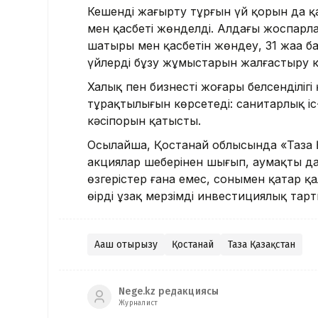
Кешенді жаңғырту тұрғын үй қорын да 
мен қасбеті жөнделді. Алдағы жоспарла
шатыры мен қасбетін жөндеу, 31 жаңа ба
үйлерді бұзу жұмыстарын жалғастыру к
Халық пен бизнестің жоғары белсенділіг
тұрақтылығын көрсетеді: санитарлық іс
кәсіпорын қатысты.
Осылайша, Қостанай облысында «Таза 
акциялар шеңберінен шығып, аумақты да
өзгерістер ғана емес, сонымен қатар қ
өңірдің ұзақ мерзімді инвестициялық та
Ағаш отырғызу
Қостанай
Таза Қазақстан
Nege.kz редакциясы
Журналист