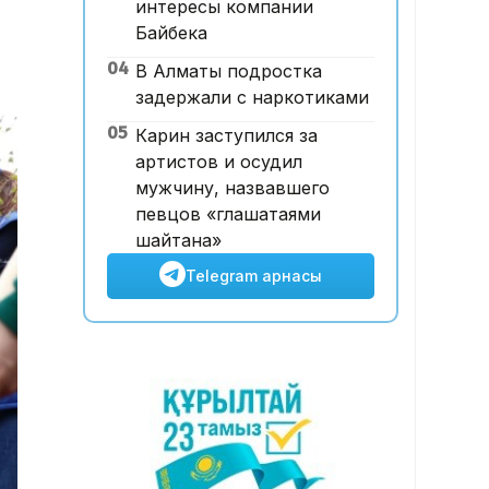
интересы компании
Футболдан ұлттық құраманы
Байбека
Грекия мен Арменияның
04
В Алматы подростка
бұрынғы бас бапкері
задержали с наркотиками
басқаруы мүмкін
05
Карин заступился за
артистов и осудил
мужчину, назвавшего
певцов «глашатаями
шайтана»
Telegram арнасы