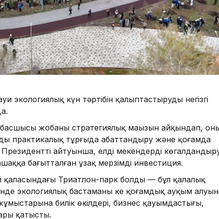
ауи экологиялық күн тәртібін қалыптастырудың негізгі
а.
басшысы жобаның стратегиялық маңызын айқындап, оны
рды практикалық тұрғыда абаттандыру және қоғамда
 Президенттің айтуынша, елді мекендерді көгалдандыр
шаққа бағытталған ұзақ мерзімді инвестиция.
най қаласындағы Триатлон-парк болды — бұл қалалық
тінде экологиялық бастаманың кең қоғамдық ауқым алуын
жұмыстарына билік өкілдері, бизнес қауымдастығы,
ары қатысты.