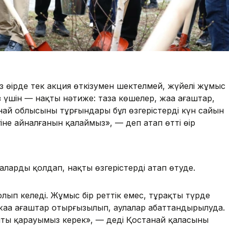
өңірде тек акция өткізумен шектелмей, жүйелі жұмыс
із үшін — нақты нәтиже: таза көшелер, жаңа ағаштар,
най облысының тұрғындары бұл өзгерістерді күн сайын
лігіне айналғанын қалаймыз», — деп атап өтті өңір
ларды қолдап, нақты өзгерістерді атап өтуде.
лып келеді. Жұмыс бір реттік емес, тұрақты түрде
 жаңа ағаштар отырғызылып, аулалар абаттандырылуда.
пты қарауымыз керек», — деді Қостанай қаласының