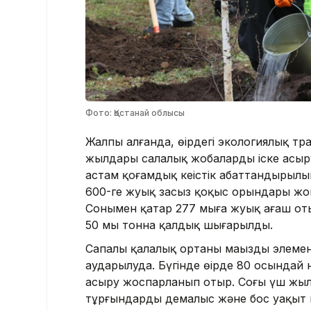
Фото: Қостанай облысы
Жалпы алғанда, өңірдегі экологиялық т
жылдары салалық жобаларды іске асыруғ
астам қоғамдық кеңістік абаттандырылы
600-ге жуық заңсыз қоқыс орындары жо
Сонымен қатар 277 мыңға жуық ағаш от
50 мың тонна қалдық шығарылды.
Сапалы қалалық ортаның маңызды элемен
аударылуда. Бүгінде өңірде 80 осындай
асыру жоспарланып отыр. Соңғы үш жыл
тұрғындардың демалыс және бос уақыт 