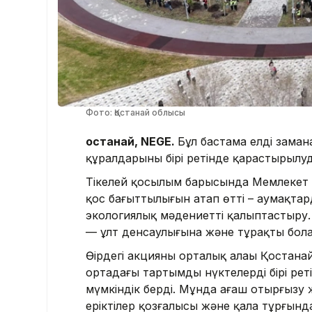
Фото: Қостанай облысы
Қостанай, NEGE.
Бұл бастама елдің заман
құралдарының бірі ретінде қарастырылуд
Тікелей қосылым барысында Мемлекет 
қос бағыттылығын атап өтті – аумақта
экологиялық мәдениетті қалыптастыру.
— ұлт денсаулығына және тұрақты бола
Өңірдегі акцияның орталық алаңы Қоста
ортадағы тартымды нүктелердің бірі ре
мүмкіндік берді. Мұнда ағаш отырғызу 
еріктілер қозғалысы және қала тұрғынд