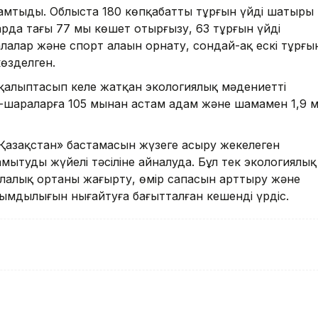
қамтыды. Облыста 180 көпқабатты тұрғын үйдің шатыры
рда тағы 77 мың көшет отырғызу, 63 тұрғын үйдің
лалар және спорт алаңын орнату, сондай-ақ ескі тұрғы
өзделген.
і қалыптасып келе жатқан экологиялық мәдениеттің
-шараларға 105 мыңнан астам адам және шамамен 1,9 м
Қазақстан» бастамасын жүзеге асыру жекелеген
мытудың жүйелі тәсіліне айналуда. Бұл тек экологиялық
алалық ортаны жаңғырту, өмір сапасын арттыру және
ртымдылығын нығайтуға бағытталған кешенді үрдіс.