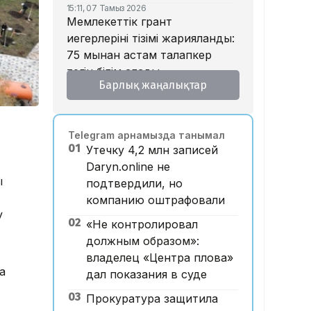
15:11, 07 Тамыз 2026
Мемлекеттік грант
иегерлерінің тізімі жарияланды:
75 мыңнан астам талапкер
тегін білім алады
Барлық жаңалықтар
14:45, 07 Тамыз 2026
Ұлттық валютаны инфляция
қарқынының баяулауы қолдап
Telegram арнамызда танымал
отыр – сарапшылар
01
Утечку 4,2 млн записей
13:30, 07 Тамыз 2026
Daryn.online не
Фельдшер Ұлдана
ң
подтвердили, но
Мырзуанның қазасына
компанию оштрафовали
қатысты іс сотқа жолданды
у
02
«Не контролировал
12:59, 07 Тамыз 2026
Абай облысы аумағындағы
должным образом»:
орманды өрттен қорғауға 3
владелец «Центра плова»
а
млрд теңгеден астам қаржы
дал показания в суде
бөлінді
03
Прокуратура защитила
12:00, 07 Тамыз 2026