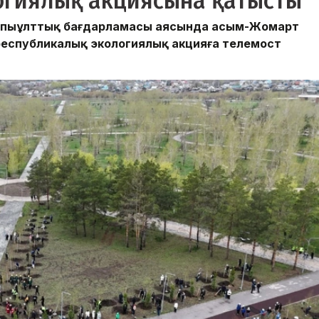
огиялық акциясына қатысты
алпыұлттық бағдарламасы аясында Қасым-Жомарт
еспубликалық экологиялық акцияға телемост