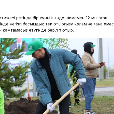
ижесі ретінде бір күннің ішінде шамамен 12 мың ағаш
інде негізгі басымдық тек отырғызу көлеміне ғана емес
 қамтамасыз етуге де беріліп отыр.