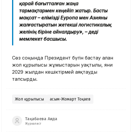
қарай бағытталған жаңа
тармақтармен кеңейіп жатыр. Басты
мақсат – елімізді Еуропа мен Азияны
жалғастыратын жетекші логистикалық
желінің біріне айналдыру», – деді
мемлекет басшысы.
Сөз соңында Президент бүгін бастау алған
жол құрылысы жұмыстарын уақтылы, яғни
2029 жылдан кешіктірмей аяқтауды
тапсырды.
Жол құрылысы
Қасым-Жомарт Тоқаев
Тақабаева Аида
Журналист