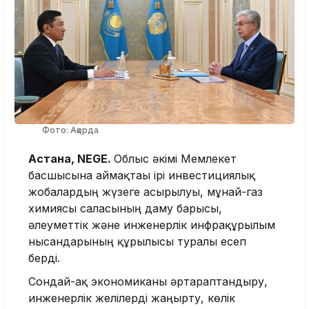
Фото: Ақорда
Астана, NEGE.
Облыс әкімі Мемлекет
басшысына аймақтағы ірі инвестициялық
жобалардың жүзеге асырылуы, мұнай-газ
химиясы саласының даму барысы,
әлеуметтік және инженерлік инфрақұрылым
нысандарының құрылысы туралы есеп
берді.
Сондай-ақ экономиканы әртараптандыру,
инженерлік желілерді жаңғырту, көлік