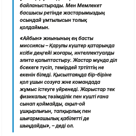
байланыстырады. Мен Мемлекет
басшысы ретінде жастарымыздың
осындай ұмтылысын толық
қолдаймын.
«Айбын» жиынының ең басты
миссиясы – Қарулы күштер қатарында
кәсіби деңгейі жоғары, интеллектуалды
элита қалыптастыру. Жастар мұнда әділ
бәсекеге түсіп, темірдей тәртіптің не
екенін біледі. Қысылтаяңда бір-біріне
қол ұшын созуға және командада
жұмыс істеуге үйренеді. Жарыстар тек
физикалық төзімділік пен күшті ғана
сынап қоймайды, ақыл-ой
ұшқырлығын, тапқырлық пен
шығармашылық қабілетті де
шыңдайды», – деді ол.