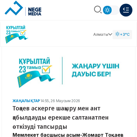
Алматы
+3°C
ЖАҢАЛЫҚТАР
14:55, 26 Маусым 2026
Тоқаев әскерге шақыру мен ант
қабылдауды ерекше салтанатпен
өткізуді тапсырды
Мемлекет басшысы Қасым-Жомарт Тоқаев