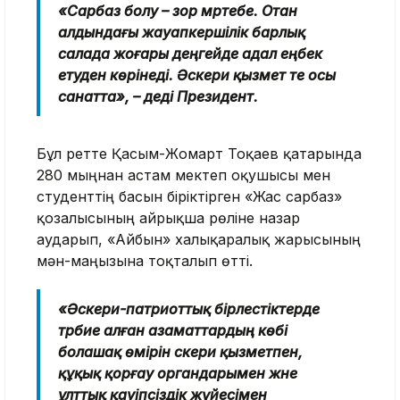
«Сарбаз болу – зор мәртебе. Отан
алдындағы жауапкершілік барлық
салада жоғары деңгейде адал еңбек
етуден көрінеді. Әскери қызмет те осы
санатта», – деді Президент.
Бұл ретте Қасым-Жомарт Тоқаев қатарында
280 мыңнан астам мектеп оқушысы мен
студенттің басын біріктірген «Жас сарбаз»
қозғалысының айрықша рөліне назар
аударып, «Айбын» халықаралық жарысының
мән-маңызына тоқталып өтті.
«Әскери-патриоттық бірлестіктерде
тәрбие алған азаматтардың көбі
болашақ өмірін әскери қызметпен,
құқық қорғау органдарымен және
ұлттық қауіпсіздік жүйесімен