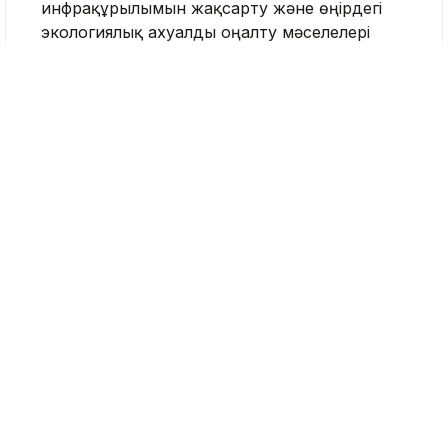
инфрақұрылымын жақсарту және өңірдегі
экологиялық ахуалды оңалту мәселелері
қаралды.
Бұдан бөлек, республикалық деңгейде
қолдауды қажет ететін жобалар сөз болды.
Кездесу соңында Қасым-Жомарт Тоқаев
Атырау облысының тұрақты дамуын
қамтамасыз етуге және тұрғындардың өмір
сүру сапасын жақсартуға бағытталған бірқатар
тапсырма берді.
Еске салсақ, 17 шілдеде Қасым-Жомарт
Тоқаев Болат Ақшолақовты Атырау
облысының әкімі лауазымына
тағайындады
.
Бұған дейін ол энергетика министрі,
Президенттің кеңесшісі, KAZENERGY
қауымдастығының төрағасы болған.