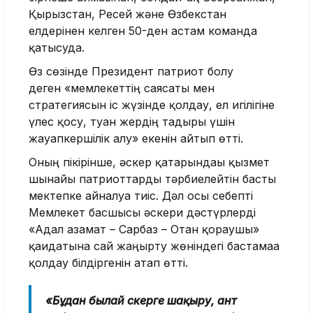
Қырғызстан, Ресей және Өзбекстан
елдерінен келген 50-ден астам команда
қатысуда.
Өз сөзінде Президент патриот болу
деген «мемлекеттің саясаты мен
стратегиясын іс жүзінде қолдау, ел игілігіне
үлес қосу, туған жердің тағдыры үшін
жауапкершілік алу» екенін айтып өтті.
Оның пікірінше, әскер қатарындағы қызмет
шынайы патриоттарды тәрбиелейтін басты
мектепке айналуға тиіс. Дәл осы себепті
Мемлекет басшысы әскери дәстүрлерді
«Адал азамат – Сарбаз – Отан қорғаушы»
қағидатына сай жаңғырту жөніндегі бастамаға
қолдау білдіргенін атап өтті.
«Бұдан былай әскерге шақыру, ант