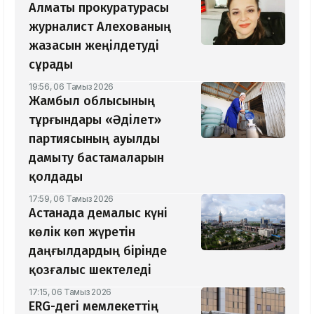
Алматы прокуратурасы
журналист Алехованың
жазасын жеңілдетуді
сұрады
19:56, 06 Тамыз 2026
Жамбыл облысының
тұрғындары «Әділет»
партиясының ауылды
дамыту бастамаларын
қолдады
17:59, 06 Тамыз 2026
Астанада демалыс күні
көлік көп жүретін
даңғылдардың бірінде
қозғалыс шектеледі
17:15, 06 Тамыз 2026
ERG-дегі мемлекеттің