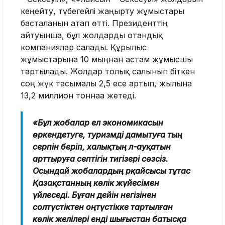
кеңейту, түбегейлі жаңғырту жұмыстары
басталғанын атап өтті. Президенттің
айтуынша, бұл жолдарды отандық
компаниялар салады. Құрылыс
жұмыстарына 10 мыңнан астам жұмысшы
тартылады. Жолдар толық салынып біткен
соң жүк тасымалы 2,5 есе артып, жылына
13,2 миллион тоннаға жетеді.
«Бұл жобалар ел экономикасын
өркендетуге, туризмді дамытуға тың
серпін беріп, халықтың әл-ауқатын
арттыруға септігін тигізері сөзсіз.
Осындай жобалардың әрқайсысы тұтас
Қазақстанның көлік жүйесімен
үйлеседі. Бұған дейін негізінен
солтүстіктен оңтүстікке тартылған
көлік желілері енді шығыстан батысқа