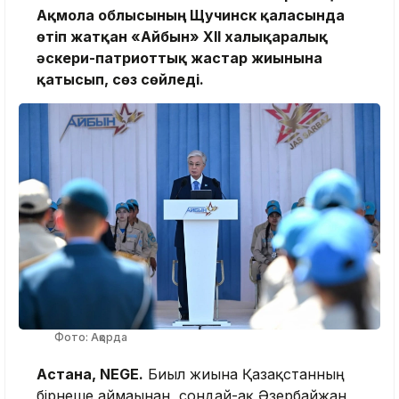
Ақмола облысының Щучинск қаласында
өтіп жатқан «Айбын» ХІI халықаралық
әскери-патриоттық жастар жиынына
қатысып, сөз сөйледі.
Фото: Ақорда
Астана, NEGE.
Биыл жиынға Қазақстанның
бірнеше аймағынан, сондай-ақ Әзербайжан,