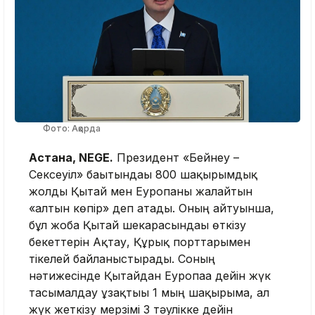
Фото: Ақорда
Астана, NEGE.
Президент «Бейнеу –
Сексеуіл» бағытындағы 800 шақырымдық
жолды Қытай мен Еуропаны жалғайтын
«алтын көпір» деп атады. Оның айтуынша,
бұл жоба Қытай шекарасындағы өткізу
бекеттерін Ақтау, Құрық порттарымен
тікелей байланыстырады. Соның
нәтижесінде Қытайдан Еуропаға дейін жүк
тасымалдау ұзақтығы 1 мың шақырымға, ал
жүк жеткізу мерзімі 3 тәулікке дейін