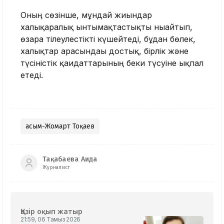
Оның сөзінше, мұндай жиындар
халықаралық ынтымақтастықты нығайтып,
өзара тілеулeстікті күшейтеді, бұдан бөлек,
халықтар арасындағы достық, бірлік және
түсіністік қағидаттарының беки түсуіне ықпал
етеді.
Қасым-Жомарт Тоқаев
Тақабаева Аида
Журналист
Қазір оқып жатыр
21:59, 06 Тамыз 2026