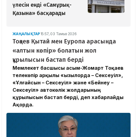
үлесін енді «Самұрық-
Қазына» басқарады
ЖАҢАЛЫҚТАР
15:57, 03 Тамыз 2026
Тоқаев Қытай мен Еуропа арасында
«алтын көпір» болатын жол
құрылысын бастап берді
Мемлекет басшысы Қасым-Жомарт Тоқаев
телекөпір арқылы «Қызылорда – Сексеуіл»,
«Ұлғайсын – Сексеуіл» және «Бейнеу –
Сексеуіл» автокөлік жолдарының
құрылысын бастап берді, деп хабарлайды
Ақорда.