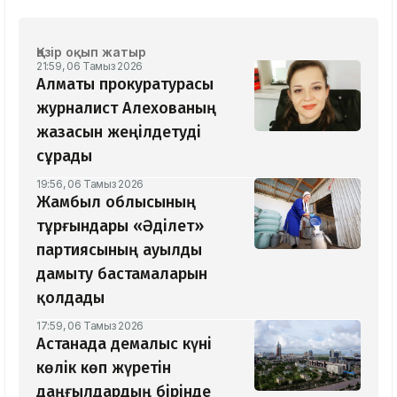
Қазір оқып жатыр
21:59, 06 Тамыз 2026
Алматы прокуратурасы
журналист Алехованың
жазасын жеңілдетуді
сұрады
19:56, 06 Тамыз 2026
Жамбыл облысының
тұрғындары «Әділет»
партиясының ауылды
дамыту бастамаларын
қолдады
17:59, 06 Тамыз 2026
Астанада демалыс күні
көлік көп жүретін
даңғылдардың бірінде