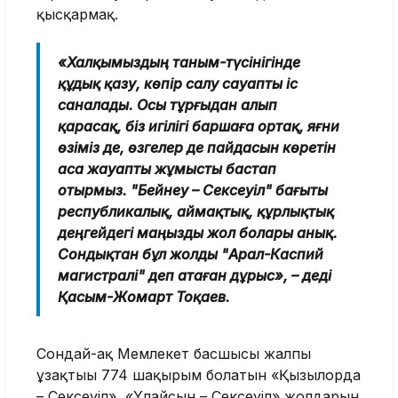
қысқармақ.
«Халқымыздың таным-түсінігінде
құдық қазу, көпір салу сауапты іс
саналады. Осы тұрғыдан алып
қарасақ, біз игілігі баршаға ортақ, яғни
өзіміз де, өзгелер де пайдасын көретін
аса жауапты жұмысты бастап
отырмыз. "Бейнеу – Сексеуіл" бағыты
республикалық, аймақтық, құрлықтық
деңгейдегі маңызды жол болары анық.
Сондықтан бұл жолды "Арал-Каспий
магистралі" деп атаған дұрыс», – деді
Қасым-Жомарт Тоқаев.
Сондай-ақ Мемлекет басшысы жалпы
ұзақтығы 774 шақырым болатын «Қызылорда
– Сексеуіл», «Ұлғайсын – Сексеуіл» жолдарын