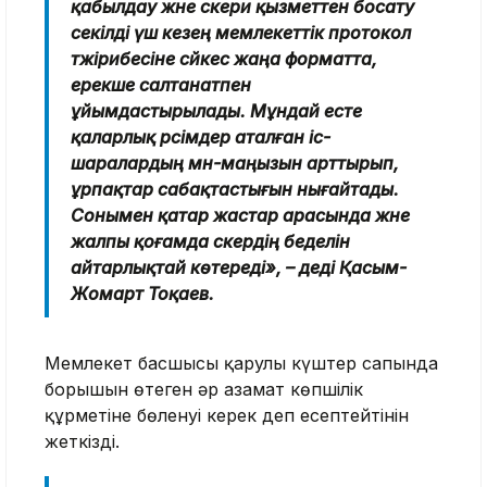
қабылдау және әскери қызметтен босату
секілді үш кезең мемлекеттік протокол
тәжірибесіне сәйкес жаңа форматта,
ерекше салтанатпен
ұйымдастырылады. Мұндай есте
қаларлық рәсімдер аталған іс-
шаралардың мән-маңызын арттырып,
ұрпақтар сабақтастығын нығайтады.
Сонымен қатар жастар арасында және
жалпы қоғамда әскердің беделін
айтарлықтай көтереді», – деді Қасым-
Жомарт Тоқаев.
Мемлекет басшысы қарулы күштер сапында
борышын өтеген әр азамат көпшілік
құрметіне бөленуі керек деп есептейтінін
жеткізді.