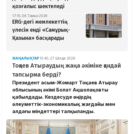
қозғалыс шектеледі
17:15, 06 Тамыз 2026
ERG-дегі мемлекеттің
үлесін енді «Самұрық-
Қазына» басқарады
ЖАҢАЛЫҚТАР
13:40, 27 Шілде 2026
Тоқаев Атыраудың жаңа әкіміне қандай
тапсырма берді?
Президент Қасым-Жомарт Тоқаев Атырау
облысының әкімі Болат Ақшолақовты
қабылдады. Кездесуде өңірдің
әлеуметтік-экономикалық жағдайы мен
алдағы міндеттері талқыланды.