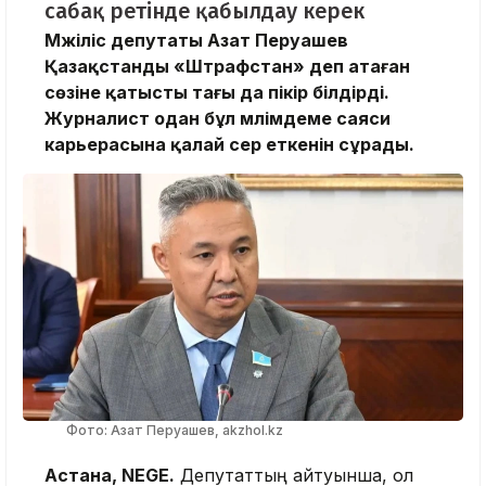
сабақ ретінде қабылдау керек
Мәжіліс депутаты Азат Перуашев
Қазақстанды «Штрафстан» деп атаған
сөзіне қатысты тағы да пікір білдірді.
Журналист одан бұл мәлімдеме саяси
карьерасына қалай әсер еткенін сұрады.
Фото: Азат Перуашев, akzhol.kz
Астана, NEGE.
Депутаттың айтуынша, ол