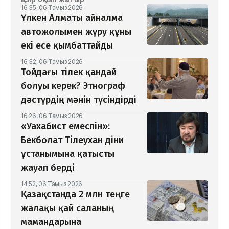
16:35, 06 Тамыз 2026
Үлкен Алматы айналма
автожолымен жүру құны
екі есе қымбаттайды
16:32, 06 Тамыз 2026
Тойдағы тілек қандай
болуы керек? Этнограф
дәстүрдің мәнін түсіндірді
16:26, 06 Тамыз 2026
«Уахабист емеспін»:
Бекболат Тілеухан діни
ұстанымына қатысты
жауап берді
14:52, 06 Тамыз 2026
Қазақстанда 2 млн теңге
жалақы қай саланың
мамандарына