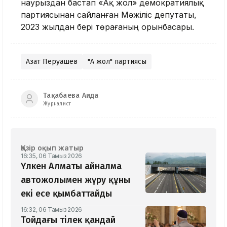
наурыздан бастап «Ақ жол» демократиялық
партиясынан сайланған Мәжіліс депутаты,
2023 жылдан бері төрағаның орынбасары.
Азат Перуашев
"Ақ жол" партиясы
Тақабаева Аида
Журналист
Қазір оқып жатыр
16:35, 06 Тамыз 2026
Үлкен Алматы айналма
автожолымен жүру құны
екі есе қымбаттайды
16:32, 06 Тамыз 2026
Тойдағы тілек қандай