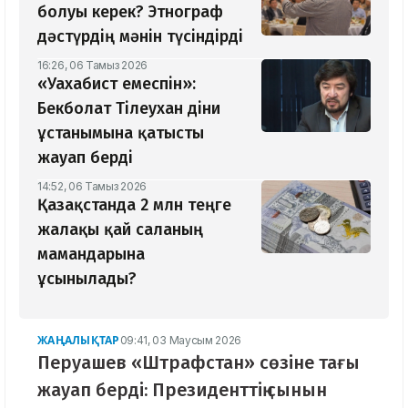
болуы керек? Этнограф
дәстүрдің мәнін түсіндірді
16:26, 06 Тамыз 2026
«Уахабист емеспін»:
Бекболат Тілеухан діни
ұстанымына қатысты
жауап берді
14:52, 06 Тамыз 2026
Қазақстанда 2 млн теңге
жалақы қай саланың
мамандарына
ұсынылады?
ЖАҢАЛЫҚТАР
09:41, 03 Маусым 2026
Перуашев «Штрафстан» сөзіне тағы
жауап берді: Президенттің сынын