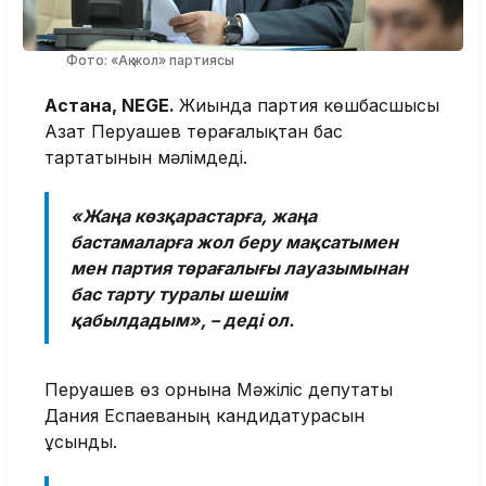
Фото: «Ақ жол» партиясы
Астана, NEGE.
Жиында партия көшбасшысы
Азат Перуашев төрағалықтан бас
тартатынын мәлімдеді.
«Жаңа көзқарастарға, жаңа
бастамаларға жол беру мақсатымен
мен партия төрағалығы лауазымынан
бас тарту туралы шешім
қабылдадым», – деді ол.
Перуашев өз орнына Мәжіліс депутаты
Дания Еспаеваның кандидатурасын
ұсынды.