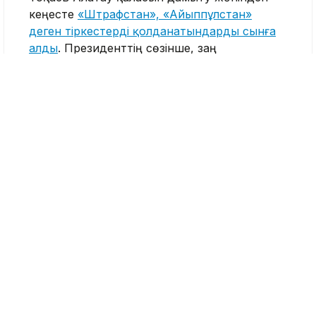
кеңесте
«Штрафстан», «Айыппұлстан»
деген тіркестерді қолданатындарды сынға
алды
. Президенттің сөзінше, заң
бұзушылықтарға қатаң шара қолдану қажет,
ал «Заң мен тәртіп» саясаты жалғаса береді.
Ол мұны қоғамдық тәртіп пен қауіпсіздікке
деген халық сұранысымен байланыстырды.
«Кейбір елімізді жақтырмайтын,
менсінбейтін кісілер, өкінішке қарай,
солардың ішінде Парламент
депутаттары да бар, құқықтық
әрекеттерімізді «Штрафстан»,
«Айыппұлстан» деп атайды екен.
Мейлі, өз ойларының келтелігін
көрсете берсін. Ал халқымызға
қоғамдық тәртіп пен қауіпсіздік
керек», – деп атап өтті ол.