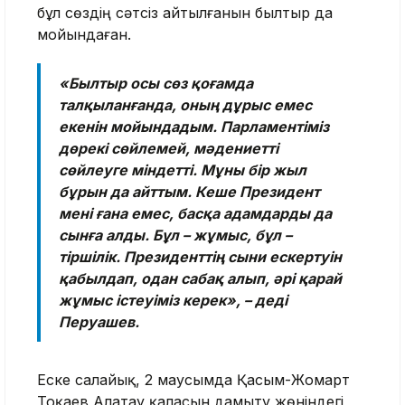
бұл сөздің сәтсіз айтылғанын былтыр да
мойындаған.
«Былтыр осы сөз қоғамда
талқыланғанда, оның дұрыс емес
екенін мойындадым. Парламентіміз
дөрекі сөйлемей, мәдениетті
сөйлеуге міндетті. Мұны бір жыл
бұрын да айттым. Кеше Президент
мені ғана емес, басқа адамдарды да
сынға алды. Бұл – жұмыс, бұл –
тіршілік. Президенттің сыни ескертуін
қабылдап, одан сабақ алып, әрі қарай
жұмыс істеуіміз керек», – деді
Перуашев.
Еске салайық, 2 маусымда Қасым-Жомарт
Тоқаев Алатау қаласын дамыту жөніндегі