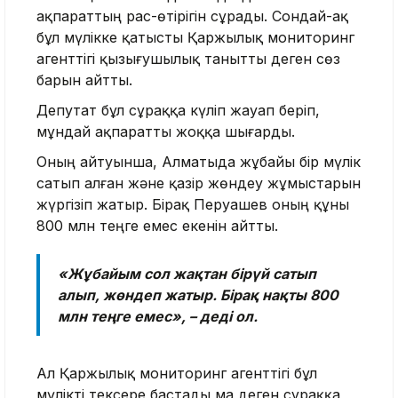
ақпараттың рас-өтірігін сұрады. Сондай-ақ
бұл мүлікке қатысты Қаржылық мониторинг
агенттігі қызығушылық танытты деген сөз
барын айтты.
Депутат бұл сұраққа күліп жауап беріп,
мұндай ақпаратты жоққа шығарды.
Оның айтуынша, Алматыда жұбайы бір мүлік
сатып алған және қазір жөндеу жұмыстарын
жүргізіп жатыр. Бірақ Перуашев оның құны
800 млн теңге емес екенін айтты.
«Жұбайым сол жақтан бірүй сатып
алып, жөндеп жатыр. Бірақ нақты 800
млн теңге емес», – деді ол.
Ал Қаржылық мониторинг агенттігі бұл
мүлікті тексере бастады ма деген сұраққа