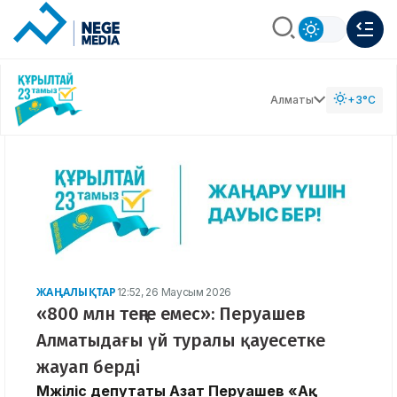
Алматы
+3°C
ЖАҢАЛЫҚТАР
12:52, 26 Маусым 2026
«800 млн теңге емес»: Перуашев
Алматыдағы үй туралы қауесетке
жауап берді
Мәжіліс депутаты Азат Перуашев «Ақ