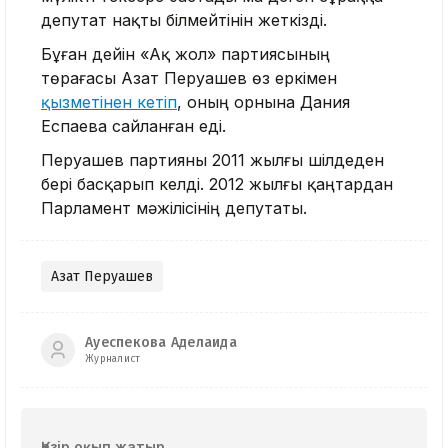
депутат нақты білмейтінін жеткізді.
Бұған дейін «Ақ жол» партиясының
төрағасы Азат Перуашев өз еркімен
қызметінен кетіп
, оның орнына Дания
Еспаева сайланған еді.
Перуашев партияны 2011 жылғы шілдеден
бері басқарып келді. 2012 жылғы қаңтардан
Парламент мәжілісінің депутаты.
Азат Перуашев
Ауеспекова Аделаида
Журналист
Қазір оқып жатыр