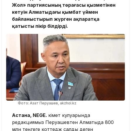
Жол» партиясының төрағасы қызметінен
кетуін Алматыдағы қымбат үймен
байланыстырып жүрген ақпаратқа
қатысты пікір білдірді.
Фото: Азат Перуашев, akzhol.kz
Астана, NEGE.
Үкімет кулуарында
редакциямыз Перуашевтен Алматыда 800
млн теңгеге коттедж салды деген