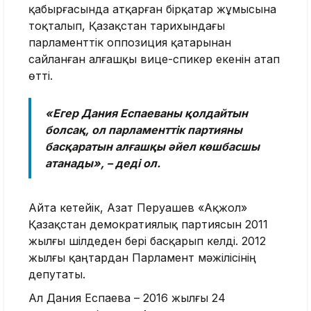
қабырғасында атқарған бірқатар жұмысына
тоқталып, Қазақстан тарихындағы
парламенттік оппозиция қатарынан
сайланған алғашқы вице-спикер екенін атап
өтті.
«Егер Дания Еспаеваны қолдайтын
болсақ, ол парламенттік партияны
басқаратын алғашқы әйел көшбасшы
атанады», – деді ол.
Айта кетейік, Азат Перуашев «Ақжол»
Қазақстан демократиялық партиясын 2011
жылғы шілдеден бері басқарып келді. 2012
жылғы қаңтардан Парламент мәжілісінің
депутаты.
Ал Дания Еспаева – 2016 жылғы 24