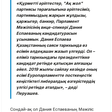
«Құрметті әріптестер, "Ақ жол"
партиясы төрағалығына әріптесіміз,
партиямыздың жарқын жұлдызы,
қаржыгер, банкир, Парламент
Мәжілісінің вице-спикері Дания
Еспаеваның кандидатурасын
ұсынамын. Дания Еспаева
Қазақстанның саяси тарихында өз
есімін әлдеқашан жазып үлгерді. Ол –
еліміз тарихындағы президенттікке
кандидат ретінде қатысқан алғашқы
әйел. 2019 жылғы сайлау кезінде оның
есімі Еуропарламентте посткеңестік
кеңістіктегі либералдық өзгерістердің
үлгісі ретінде аталды», – деді
Перуашев.
Сондай-ақ ол Дания Еспаеваның Мәжіліс