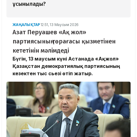
ұсынылады?
ЖАҢАЛЫҚТАР
12:51, 13 Маусым 2026
Азат Перуашев «Ақ жол»
партиясының төрағасы қызметінен
кететінін мәлімдеді
Бүгін, 13 маусым күні Астанада «Ақжол»
Қазақстан демократиялық партиясының
кезектен тыс сьезі өтіп жатыр.