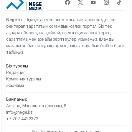
Nege.kz
– Қазақстан мен әлем жаңалықтарын жедел әрі
бейтарап тарататын қоғамдық-саяси портал. Біз тек
ақпарат беріп қана қоймай, өзекті оқиғаларға терең
сараптама мен арнайы зерттеулер ұсынамыз. Қоғамды
мазалаған басты сұрақтардың нақты жауабын бізбен бірге
табыңыз.
Біз туралы
Редакция
Компания туралы
Жарнама
Байланыс
Астана, Мәңгілік ел даңғылы, 8.
info@nege.kz
+7 707 441 2372
Nege.kz ақпараттық-сараптамалық порталы