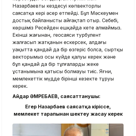
Назарбаевтың кездесуі көпвекторлы
саясатқа кері әсер етпейді. Бұл Мәскеумен
достық байланысты айғақтап отыр. Себебі,
көршіміз Ресейден ешқайда кете алмаймыз.
Екінші жағынан, геосаяси турбулент
жалғасып жатқанын ескерсек, алдағы
уақытта қандай да бір өзгеріс болса, сыртқы
векторымыз осы күйде қалуы керек және
бұл қандай да бір тұлғалардың жеке
ұстанымына қатысы болмауы тиіс. Яғни,
мемлекеттік мүдде бірінші кезекте тұруы
керек.
Айдар Ә
МРЕБАЕВ
, саясаттанушы:
Егер Назарбаев саясатқа кіріссе,
мемлекет тарапынан шектеу жасау керек