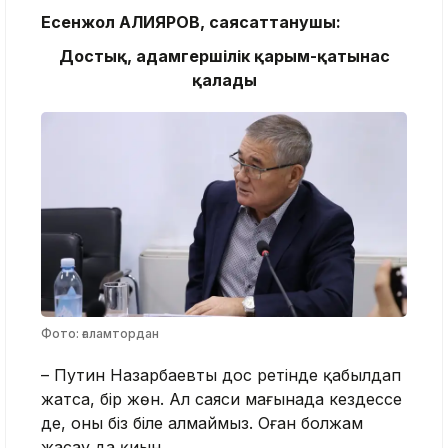
Есенжол АЛИЯРОВ, саясаттанушы:
Достық, адамгершілік қарым-қатынас
қалады
Фото: ғаламтордан
– Путин Назарбаевты дос ретінде қабылдап
жатса, бір жөн. Ал саяси мағынада кездессе
де, оны біз біле алмаймыз. Оған болжам
жасау да қиын.