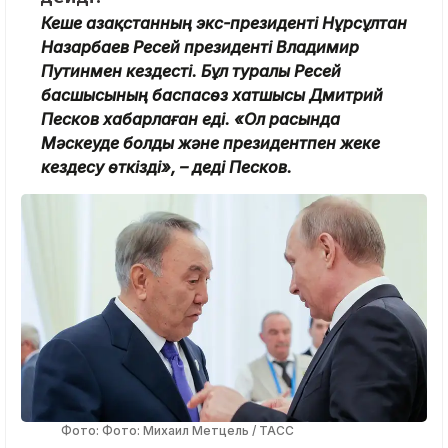
Кеше
Қазақстанның экс-президенті Нұрсұлтан
Назарбаев Ресей президенті Владимир
Путинмен кездесті. Бұл туралы Ресей
басшысының баспасөз хатшысы Дмитрий
Песков хабарлаған еді. «Ол расында
Мәскеуде болды және президентпен жеке
кездесу өткізді», – деді Песков.
Фото: Фото: Михаил Метцель / ТАСС