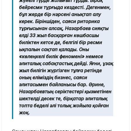
жүйелі түрде жолығып тұрды. Бірақ
бейресми тұрғыда кездесті. Дегенмен,
бұл жерде бір нәрсені анықтап алу
керек. Біріншіден, саяси риторика
тұрғысынан алсақ, Назарбаев сияқты
елді 33 жыл басқарған көшбасшы
биліктен кетсе де, белгілі бір ресми
ықпалын сақтап қалады. Оны
«көлеңкелі билік феномені» немесе
элиталық сабақтастық дейді. Яғни, ұзақ
жыл билігін жүргізген тұлға ретінде
оның еліміздің бизнес, саяси
элитасымен байланысы бар. Әрине,
Назарбаевтың серіктестері қызметінен
шектелді десек те, бірқатар элиталық
топта беделі әлі толық жойыла қойған
жоқ.