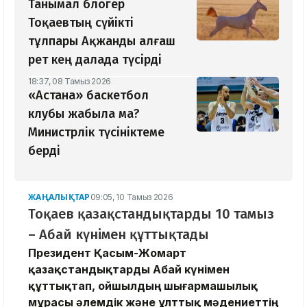
Танымал блогер
Тоқаевтың сүйікті
тұлпары Ақжанды алғаш
рет кең далада түсірді
18:37, 08 Тамыз 2026
«Астана» баскетбол
клубы жабыла ма?
Министрлік түсініктеме
берді
ЖАҢАЛЫҚТАР
09:05, 10 Тамыз 2026
Тоқаев қазақстандықтарды 10 тамыз
– Абай күнімен құттықтады
Президент Қасым-Жомарт
қазақстандықтарды Абай күнімен
құттықтап, ойшылдың шығармашылық
мұрасы әлемдік және ұлттық мәдениеттің