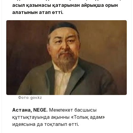
асыл қазынасы қатарынан айрықша орын
алатынын атап өтті.
Фото: gov.kz
Астана, NEGE.
Мемлекет басшысы
құттықтауында ақынның «Толық адам»
идеясына да тоқталып өтті.