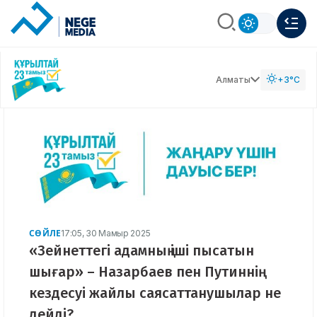
Алматы
+3°C
СӨЙЛЕ
17:05, 30 Мамыр 2025
«Зейнеттегі адамның іші пысатын
шығар» – Назарбаев пен Путиннің
кездесуі жайлы саясаттанушылар не
дейді?