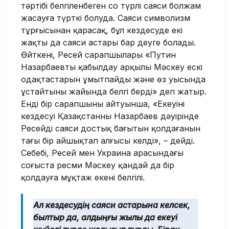
тәртібі белгіленбеген соң түрлі саяси болжам
жасауға түрткі болуда. Саяси символизм
тұрғысынан қарасақ, бұл кездесуде екі
жақтың да саяси астары бар деуге болады.
Өйткені, Ресей сарапшылары «Путин
Назарбаевты қабылдау арқылы Мәскеу ескі
одақтастарын ұмытпайды және өз уысында
ұстайтыны жайында белгі берді» деп жатыр.
Енді бір сарапшының айтуынша, «Екеуінің
кездесуі Қазақстанның Назарбаев дәуірінде
Ресейдің саяси достық бағытын қолдағанын
тағы бір айшықтап алғысы келді», – дейді.
Себебі, Ресей мен Украина арасындағы
соғыста ресми Мәскеу қандай да бір
қолдауға мұқтаж екені белгілі.
Ал кездесудің саяси астарына келсек,
былтыр да, алдыңғы жылы да екеуі