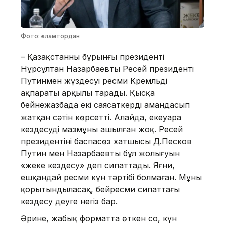
Фото: ғаламтордан
– Қазақстанның бұрынғы президенті
Нұрсұлтан Назарбаевтың Ресей президенті
Путинмен жүздесуі ресми Кремльдің
ақпараты арқылы тарады. Қысқа
бейнежазбада екі саясаткердің амандасып
жатқан сәтін көрсетті. Алайда, екеуара
кездесудің мазмұны ашылған жоқ. Ресей
президентінің баспасөз хатшысы Д.Песков
Путин мен Назарбаевтың бұл жолығуын
«жеке кездесу» деп сипаттады. Яғни,
ешқандай ресми күн тәртібі болмаған. Мұны
қорытындыласақ, бейресми сипаттағы
кездесу деуге негіз бар.
Әрине, жабық форматта өткен соң, күн