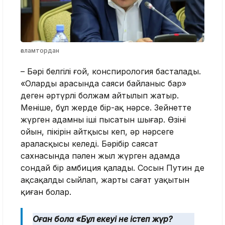
ғаламтордан
– Бәрі белгілі ғой, конспирология басталады.
«Олардың арасында саяси байланыс бар»
деген әртүрлі болжам айтылып жатыр.
Меніңше, бұл жерде бір-ақ нәрсе. Зейнетте
жүрген адамның іші пысатын шығар. Өзінің
ойын, пікірін айтқысы кеп, әр нәрсеге
араласқысы келеді. Бәрібір саясат
сахнасында пәлен жыл жүрген адамда
сондай бір амбиция қалады. Сосын Путин де
ақсақалды сыйлап, жарты сағат уақытын
қиған болар.
Оған бола «Бұл екеуі не істеп жүр?