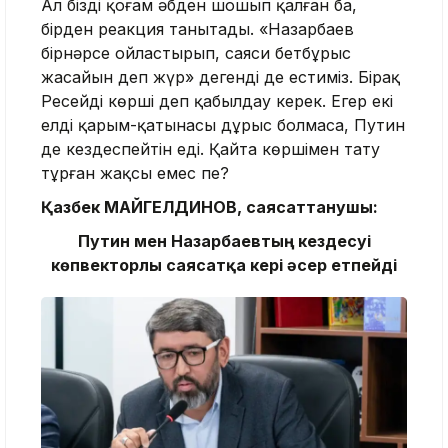
Ал біздің қоғам әбден шошып қалған ба,
бірден реакция танытады. «Назарбаев
бірнәрсе ойластырып, саяси бетбұрыс
жасайын деп жүр» дегенді де естиміз. Бірақ
Ресейді көрші деп қабылдау керек. Егер екі
елдің қарым-қатынасы дұрыс болмаса, Путин
де кездеспейтін еді. Қайта көршімен тату
тұрған жақсы емес пе?
Қазбек М
АЙГЕЛДИНОВ
, саясаттанушы:
Путин мен Назарбаевтың кездесуі
көпвекторлы саясатқа кері әсер етпейді