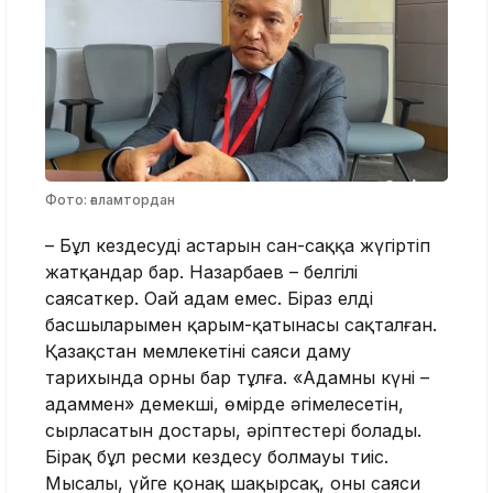
Фото: ғаламтордан
– Бұл кездесудің астарын сан-саққа жүгіртіп
жатқандар бар. Назарбаев – белгілі
саясаткер. Оңай адам емес. Біраз елдің
басшыларымен қарым-қатынасы сақталған.
Қазақстан мемлекетінің саяси даму
тарихында орны бар тұлға. «Адамның күні –
адаммен» демекші, өмірде әңгімелесетін,
сырласатын достары, әріптестері болады.
Бірақ бұл ресми кездесу болмауы тиіс.
Мысалы, үйге қонақ шақырсақ, оның саяси