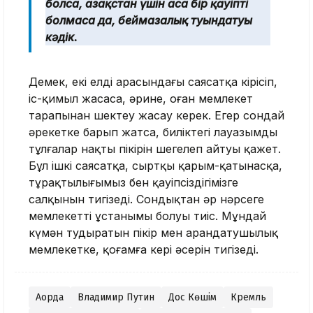
болса, Қазақстан үшін аса бір қауіпті
болмаса да, беймазалық туындатуы
кәдік.
Демек, екі елдің арасындағы саясатқа кірісіп,
іс-қимыл жасаса, әрине, оған мемлекет
тарапынан шектеу жасау керек. Егер сондай
әрекетке барып жатса, биліктегі лауазымды
тұлғалар нақты пікірін шегелеп айтуы қажет.
Бұл ішкі саясатқа, сыртқы қарым-қатынасқа,
тұрақтылығымыз бен қауіпсіздігімізге
салқынын тигізеді. Сондықтан әр нәрсеге
мемлекеттің ұстанымы болуы тиіс. Мұндай
күмән тудыратын пікір мен арандатушылық
мемлекетке, қоғамға кері әсерін тигізеді.
Ақорда
Владимир Путин
Дос Көшім
Кремль