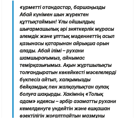
«Құрметті отандастар, баршаңызды
Абай күнімен шын жүректен
құттықтаймын! Ұлы ойшылдың
шығармашылық әрі зияткерлік мұрасы
әлемдік және ұлттық мәдениеттің асыл
қазынасы қатарынан айрықша орын
алады. Абай ілімі – рухани
шамшырағымыз, айнымас
темірқазығымыз. Ақын жұртшылықты
толғандыратын көкейкесті мәселелерді
бүкпесіз айтып, халқымызды
бейқамдық пен жалқаулықтан аулақ
болуға шақырды. Хакімнің «Толық
адам» идеясы – әрбір азаматты рухани
кемелденуге үндейтін және ешқашан
өзектілігін жоғалтпайтын мазмұны
терең тұжырым», – дейді Қасым-
Жомарт Тоқаев.