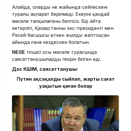
Алайда, олардың не жайында сөйлескені
туралы ақпарат берілмеді. Екеуінің қандай
мәселе талқылағаны белгісіз. Бір айта
кетерлігі, Қазақстанның экс-президенті мен
Ресей басшысы өткен жылдың желтоқсан
айында ғана кездескен болатын.
NEGE
тілшісі осы мәселе турасында
саясаттанушылардың пікірін білген еді.
Дос К
ӨШІМ
, саясаттанушы:
Путин ақсақалды сыйлап, жарты сағат
уақытын қиған болар