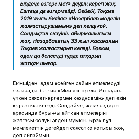
Бірдеңе өзгере ме?» деудің керегі жоқ.
Ештеңе де өзгермейді. Себебі, Тоқаев
2019 жылы билікке «Назарбаев моделін
жалғастырушымын» деп келді ғой.
Сондықтан екеуінің айырмашылығы
жоқ. Назарбаевтың 33 жыл жасағанын
Тоқаев жалғастырып келеді. Бәлкім,
одан да белсенді түрде атқарып
жатқан шығар.
Екіншіден, адам есейген сайын әңгімелесуді
сағынады. Сосын «Мен әлі тірімін. Әлі күнге
үлкен саясаткерлермен кездесемін» деп өзін
көрсеткісі келеді. Сондай-ақ жеке өздерінің
арасында бұрынғы айтқан әңгімелерінің
жалғасы болуы әбден мүмкін. Бірақ бұл
мемлекеттік деңгейдегі саясатқа қатысы жоқ
деп ойлаймын.