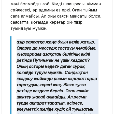
мәні болмайды ғой. Кімді шақырасың, кіммен
сөйлесесің, әр адамның өз еркі. Оған тыйым
сала алмайсың. Ал оның саяси мақсаты болса,
саясатта, қоғамда кереғар ой-пікір
туындауы мүмкін.
Қазір саясатқа жаңа буын келіп жатыр.
Оларға да месседж тастауы неғайбыл.
«Назарбаев Қазақстан билігінің өкілі
ретінде Путинмен не үшін кездесті?
Оның астары неде?» деген сұрақ
көкейде тұруы мүмкін. Сондықтан
кездесу жайында ресми ақпараттарда
таратудың керегі жоқ. Жеке тұлға
ретінде кездесе берсін. Оған ешкім
шектеу жасай алмайды. Ал ресми
түрде ақпарат таратып, әсіресе,
әлеуметтік желіде күдік ой туғызатын