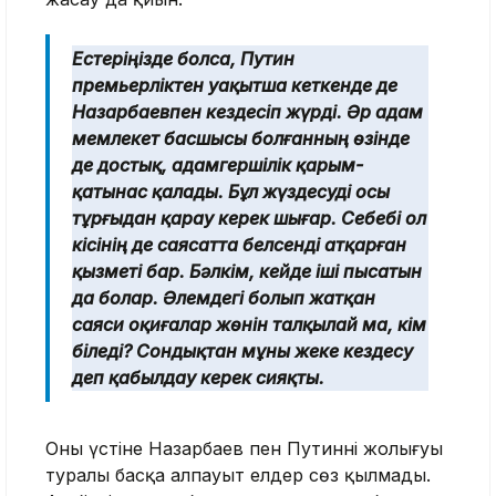
Естеріңізде болса, Путин
премьерліктен уақытша кеткенде де
Назарбаевпен кездесіп жүрді. Әр адам
мемлекет басшысы болғанның өзінде
де достық, адамгершілік қарым-
қатынас қалады. Бұл жүздесуді осы
тұрғыдан қарау керек шығар. Себебі ол
кісінің де саясатта белсенді атқарған
қызметі бар. Бәлкім, кейде іші пысатын
да болар. Әлемдегі болып жатқан
саяси оқиғалар жөнін талқылай ма, кім
біледі? Сондықтан мұны жеке кездесу
деп қабылдау керек сияқты.
Оның үстіне Назарбаев пен Путиннің жолығуы
туралы басқа алпауыт елдер сөз қылмады.