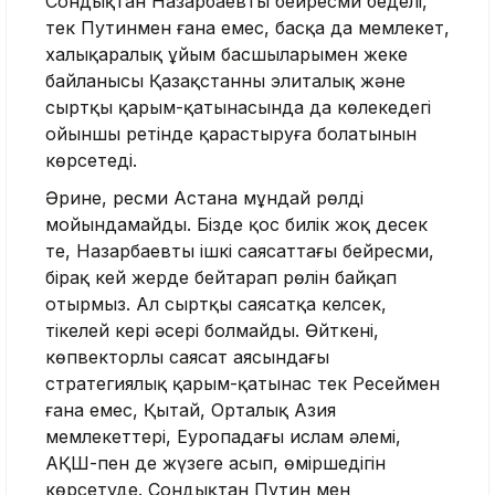
Сондықтан Назарбаевтың бейресми беделі,
тек Путинмен ғана емес, басқа да мемлекет,
халықаралық ұйым басшыларымен жеке
байланысы Қазақстанның элиталық және
сыртқы қарым-қатынасында да көлеңкедегі
ойыншы ретінде қарастыруға болатынын
көрсетеді.
Әрине, ресми Астана мұндай рөлді
мойындамайды. Бізде қос билік жоқ десек
те, Назарбаевтың ішкі саясаттағы бейресми,
бірақ кей жерде бейтарап рөлін байқап
отырмыз. Ал сыртқы саясатқа келсек,
тікелей кері әсері болмайды. Өйткені,
көпвекторлы саясат аясындағы
стратегиялық қарым-қатынас тек Ресеймен
ғана емес, Қытай, Орталық Азия
мемлекеттері, Еуропадағы ислам әлемі,
АҚШ-пен де жүзеге асып, өміршеңдігін
көрсетуде. Сондықтан Путин мен