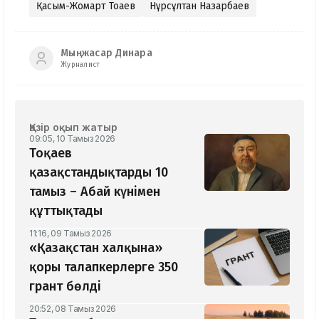
Қасым-Жомарт Тоқаев
Нұрсұлтан Назарбаев
Мыңжасар Динара
Журналист
Қазір оқып жатыр
09:05, 10 Тамыз 2026
Тоқаев
қазақстандықтарды 10
тамыз – Абай күнімен
құттықтады
11:16, 09 Тамыз 2026
«Қазақстан халқына»
қоры талапкерлерге 350
грант бөлді
20:52, 08 Тамыз 2026