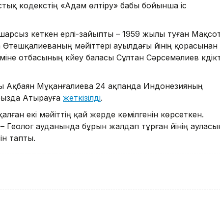
тық кодекстің «Адам өлтіру» бабы бойынша іс
арсыз кеткен ерлі-зайыпты – 1959 жылы туған Мақсо
 Өтешқалиеваның мәйіттері ауылдағы үйінің қорасынан
міне отбасының күйеу баласы Сұлтан Сәрсемәлиев күдікт
йы Ақбаян Мұқанғалиева 24 ақпанда Индонезияның
рызда Атырауға
жеткізілді
.
алған екі мәйіттің қай жерде көмілгенін көрсеткен.
 Геолог ауданында бұрын жалдап тұрған үйінің ауласы
ін тапты.