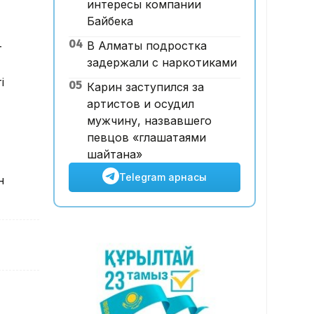
интересы компании
12:00, 07 Тамыз 2026
Байбека
Футболдан ұлттық құраманы
04
В Алматы подростка
Грекия мен Арменияның
т
задержали с наркотиками
бұрынғы бас бапкері
басқаруы мүмкін
і
05
Карин заступился за
артистов и осудил
мужчину, назвавшего
певцов «глашатаями
шайтана»
Telegram арнасы
н