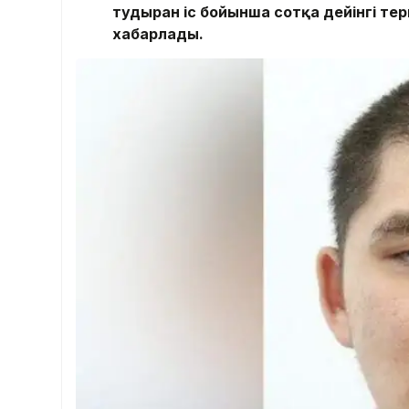
тудырған іс бойынша сотқа дейінгі те
хабарлады.