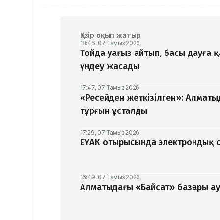
Қазір оқып жатыр
18:46, 07 Тамыз 2026
Тойда уағыз айтып, басы дауға 
үндеу жасады
17:47, 07 Тамыз 2026
«Ресейден жеткізілген»: Алматы
тұрғын ұсталды
17:29, 07 Тамыз 2026
ЕҮАК отырысында электрондық с
16:49, 07 Тамыз 2026
Алматыдағы «Байсат» базары ау