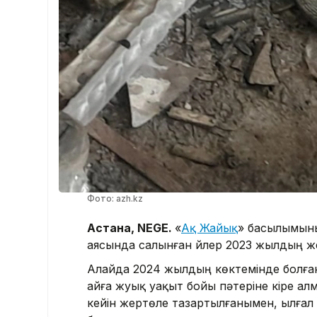
Фото: azh.kz
Астана, NEGE.
«
Ақ Жайық
» басылымын
аясында салынған үйлер 2023 жылдың ж
Алайда 2024 жылдың көктемінде болған 
айға жуық уақыт бойы пәтеріне кіре ал
кейін жертөле тазартылғанымен, ылға