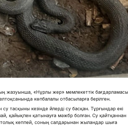
ың жазуынша, «Нұрлы жер» мемлекеттік бағдарламас
елтоқсанында көпбалалы отбасыларға берілген.
су тасқыны кезінде үйлерді су басқан. Тұрғындар екі
май, қайықпен қатынауға мәжбүр болған. Су қайтқаннан
л толық кеппей, соның салдарынан жыландар шыға