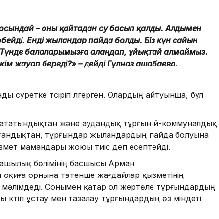
ы осындай – оны қайтадан су басып қалды. Алдымен
бейді. Енді жыландар пайда болды. Біз күн сайын
 Түнде балаларымызға алаңдап, ұйықтай алмаймыз.
кім жауап береді?» – дейді Гүлназ Қашабаева.
 суретке түсіріп үлгерген. Олардың айтуынша, бұл
жататындықтан және аудандық тұрғын үй-коммуналдық
олғандықтан, тұрғындар жыландардың пайда болуына
змет мамандары жоюы тиіс деп есептейді.
ашылық бөлімінің басшысы Арман
н оқиға орнына төтенше жағдайлар қызметінің
мәлімдеді. Сонымен қатар ол жертөле тұрғындардың
ы күтіп ұстау мен тазалау тұрғындардың өз міндеті