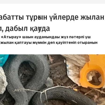
абатты тұрғын үйлерде жылан
, дабыл қағуда
«Атырау» шағын ауданындағы жүз пәтерлі үш
 жылан қаптауы мүмкін деп қауіптеніп отырғанын