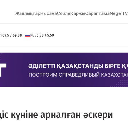
Жаңалықтар
Нысана
Сөйлe
Қаржы
Сараптама
Nege TV
NY
69,5 / 69,88
RUB
5,58 / 5,59
ңіс күніне арналған әскери