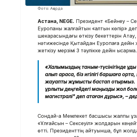
Фото: Ақорда
Астана, NEGE.
Президент «Бейнеу – Се
Еуропаны жалғайтын «алтын көпір» де
шекарасындағы өткізу бекеттерін Ақтау
нәтижесінде Қытайдан Еуропаға дейін 
жеткізу мерзімі 3 тәулікке дейін қысқармақ.
«Халқымыздың таным-түсінігінде құдық
алып қарасақ, біз игілігі баршаға орта
жауапты жұмысты бастап отырмыз. "Б
құрлықтық деңгейдегі маңызды жол бо
магистралі" деп атаған дұрыс», – д
Сондай-ақ Мемлекет басшысы жалпы ұза
«Ұлғайсын – Сексеуіл» жолдарын кеңей
өтті. Президенттің айтуынша, бұл жол