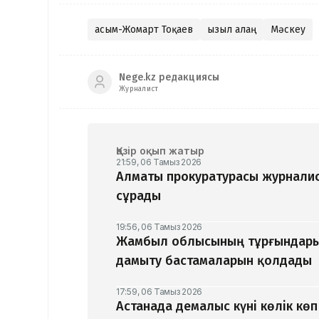
Қасым-Жомарт Тоқаев
Қызыл алаң
Мәскеу
Nege.kz редакциясы
Журналист
Қазір оқып жатыр
21:59, 06 Тамыз 2026
Алматы прокуратурасы журналис
сұрады
19:56, 06 Тамыз 2026
Жамбыл облысының тұрғындары
дамыту бастамаларын қолдады
17:59, 06 Тамыз 2026
Астанада демалыс күні көлік кө