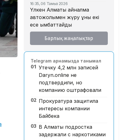
16:35, 06 Тамыз 2026
Үлкен Алматы айналма
автожолымен жүру құны екі
есе қымбаттайды
16:32, 06 Тамыз 2026
Барлық жаңалықтар
Тойдағы тілек қандай болуы
керек? Этнограф дәстүрдің
мәнін түсіндірді
Telegram арнамызда танымал
16:26, 06 Тамыз 2026
01
Утечку 4,2 млн записей
«Уахабист емеспін»: Бекболат
е
Daryn.online не
Тілеухан діни ұстанымына
подтвердили, но
қатысты жауап берді
компанию оштрафовали
14:52, 06 Тамыз 2026
02
Қазақстанда 2 млн теңге
Прокуратура защитила
жалақы қай саланың
интересы компании
мамандарына ұсынылады?
Байбека
а
14:05, 06 Тамыз 2026
03
В Алматы подростка
Астанада жолаушы мінген
задержали с наркотиками
ұшқышсыз әуе таксиі алғаш