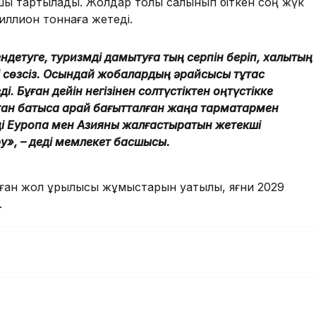
 тартылады. Жолдар толық салынып біткен соң жүк
иллион тоннаға жетеді.
детуге, туризмді дамытуға тың серпін беріп, халықтың
рі сөзсіз. Осындай жобалардың әрқайсысы тұтас
і. Бұған дейін негізінен солтүстіктен оңтүстікке
тан батысқа қарай бағытталған жаңа тармақтармен
ізді Еуропа мен Азияны жалғастыратын жетекші
ру», – деді мемлекет басшысы.
ған жол құрылысы жұмыстарын уақтылы, яғни 2029
.