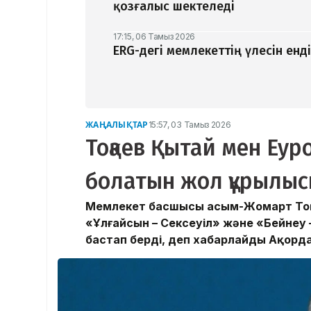
қозғалыс шектеледі
17:15, 06 Тамыз 2026
ERG-дегі мемлекеттің үлесін ен
ЖАҢАЛЫҚТАР
15:57, 03 Тамыз 2026
Тоқаев Қытай мен Еу
болатын жол құрылыс
Мемлекет басшысы Қасым-Жомарт Тоқа
«Ұлғайсын – Сексеуіл» және «Бейнеу
бастап берді, деп хабарлайды Ақорда