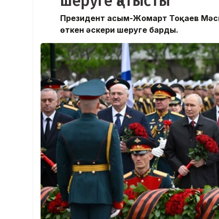
шеруге қатысты
Президент Қасым-Жомарт Тоқаев Мәск
өткен әскери шеруге барды.