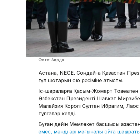
Фото: Ақорда
Астана, NEGE. Сондай-ақ Қазақстан През
гүл шоқтарын қою рәсіміне қатысты.
Іс-шараларға Қасым-Жомарт Тоқаевпен
Өзбекстан Президенті Шавкат Мирзиёе
Малайзия Королі Сұлтан Ибрагим, Лаос 
тұлғалар келді.
Бұған дейін Мемлекет басшысы қазақстан
емес, мәнді әрі мағыналы ойға шақырат