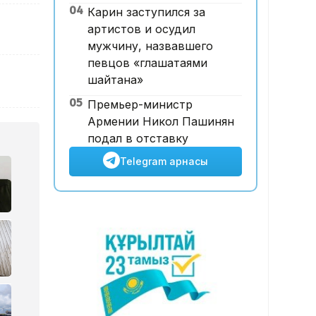
04
Карин заступился за
рет көкке көтерілді
артистов и осудил
мужчину, назвавшего
певцов «глашатаями
шайтана»
05
Премьер-министр
Армении Никол Пашинян
подал в отставку
Telegram арнасы