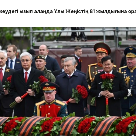
еудегі Қызыл алаңда Ұлы Жеңістің 81 жылдығына ор