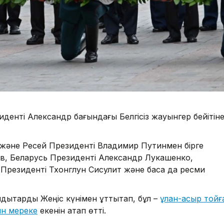
иденті Александр бағындағы Белгісіз жауынгер бейітін
 және Ресей Президенті Владимир Путинмен бірге
в, Беларусь Президенті Александр Лукашенко,
Президенті Тхонглун Сисулит және басқа да ресми
дықтарды Жеңіс күнімен құттықтап, бұл –
ұлан-асыр тойғ
ын мереке
екенін атап өтті.