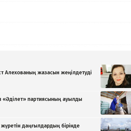
т Алехованың жазасын жеңілдетуді
 «Әділет» партиясының ауылды
п жүретін даңғылдардың бірінде