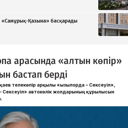
ді «Самұрық-Қазына» басқарады
ропа арасында «алтын көпір»
ын бастап берді
ев телекөпір арқылы «Қызылорда – Сексеуіл»,
 – Сексеуіл» автокөлік жолдарының құрылысын
.