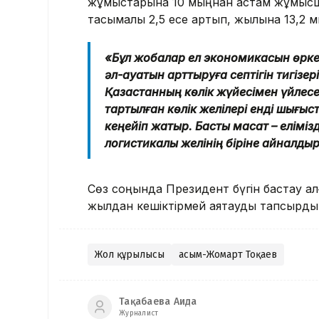
жұмыстарына 10 мыңнан астам жұмысшы
тасымалы 2,5 есе артып, жылына 13,2 м
«Бұл жобалар ел экономикасын өркен
әл-ауқатын арттыруға септігін тигізе
Қазақстанның көлік жүйесімен үйлесед
тартылған көлік желілері енді шығыс
кеңейіп жатыр. Басты мақсат – елім
логистикалық желінің біріне айналды
Сөз соңында Президент бүгін бастау ал
жылдан кешіктірмей аяқтауды тапсырды
Жол құрылысы
Қасым-Жомарт Тоқаев
Тақабаева Аида
Журналист