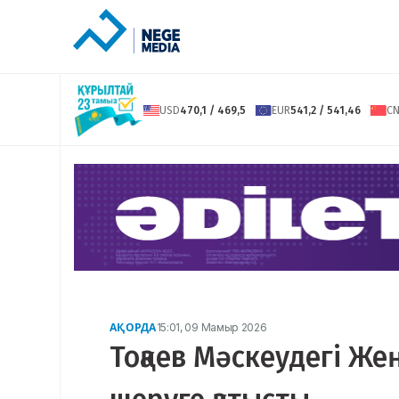
USD
470,1 / 469,5
EUR
541,2 / 541,46
C
АҚОРДА
15:01, 09 Мамыр 2026
Тоқаев Мәскеудегі Же