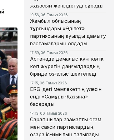
жазасын жеңілдетуді сұрады
ай
19:56, 06 Тамыз 2026
Жамбыл облысының
тұрғындары «Әділет»
партиясының ауылды дамыту
бастамаларын қолдады
17:59, 06 Тамыз 2026
Астанада демалыс күні көлік
көп жүретін даңғылдардың
бірінде қозғалыс шектеледі
17:15, 06 Тамыз 2026
ERG-дегі мемлекеттің үлесін
енді «Самұрық-Қазына»
басқарады
17:13, 06 Тамыз 2026
Сарапшылар азаматтық қоғам
мен саяси партиялардың
өзара іс-қимылын талқылады