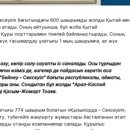
ксеуіл» бағытындағы 800 шақырымдық жолды Қытай ме
п атады. Оның айтуынша, бұл жоба Қытай
, Құрық порттарымен тікелей байланыстырады. Соның
жүк тасымалдау ұзақтығы 1 мың шақырымға, ал жүк
 қазу, көпір салу сауапты іс саналады. Осы тұрғыдан
қ, яғни өзіміз де, өзгелер де пайдасын көретін аса
ейнеу – Сексеуіл" бағыты республикалық, аймақтық,
лары анық. Сондықтан бұл жолды "Арал-Каспий
еді Қасым-Жомарт Тоқаев.
қтығы 774 шақырым болатын «Қызылорда – Сексеуіл»,
ту, түбегейлі жаңғырту жұмыстары басталғанын атап
дарды отандық компаниялар салады. Құрылыс