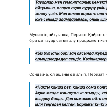
Тауарлар мен гуманитарлық көмекті 
айтуынша, оларға ақша аудару үшін 
жасау үшін. Мен көмек көрсете ал
іске сенімді адамдарымды, оның ішін
Мусиннің айтуынша, Перизат Қайрат оғ
бірақ өзі тауар сатып алу процесіне тіке
«Біз бұл істің бәрі заң аясында жүр
орындалады деп сендік. Кәсіпкерлерге
Сондай-ақ, ол ақшаны өзі алып, Перизат 
«Нақты қанша рет, қанша сома болғ
Ақша менде жинақталып отырды, кейі
кездесу болды. Дәл сомасын айта ал
млн теңгеден келген. Барлығы 12–13 ж