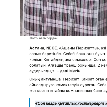
Фото: ғаламтордан
Астана, NEGE.
«Ақшаны Перизаттың өзі 
салып беретінбіз. Себебі банк оны буып-
кәдімгі Қытайдың ала сөмкелері. Сол сөм
болатын. Алғашқы транш бойынша, 2 не
аударылды,», – деді Мүсін.
Оның айтуынша, Перизат Қайрат оған өзі
айналдыруға көмектесуін сұраған. Себе
жеткізетін қытайлық компанияның банк а
«Сол кезде қытайлық кәсіпкерлерге 