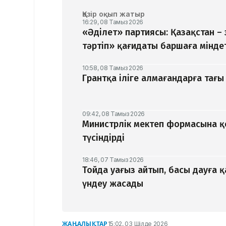
Қазір оқып жатыр
16:29, 08 Тамыз 2026
«Әділет» партиясы: Қазақстан –
тәртіп» қағидаты баршаға мінде
10:58, 08 Тамыз 2026
Грантқа іліге алмағандарға тағы 
09:42, 08 Тамыз 2026
Министрлік мектеп формасына 
түсіндірді
18:46, 07 Тамыз 2026
Тойда уағыз айтып, басы дауға 
үндеу жасады
ЖАҢАЛЫҚТАР
15:02, 03 Шілде 2026