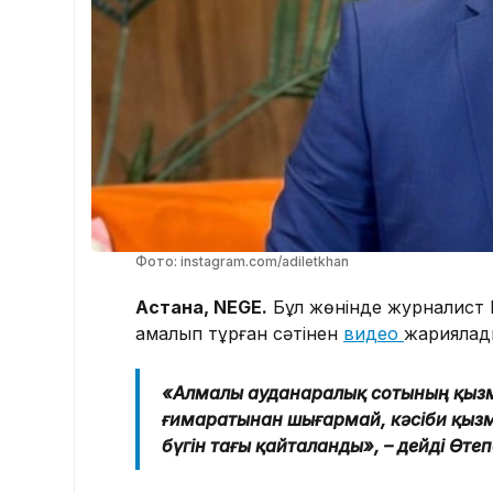
Фото: instagram.com/adiletkhan
Астана, NEGE.
Бұл жөнінде журналист Р
қамалып тұрған сәтінен
видео
жариялад
«Алмалы ауданаралық сотының қызме
ғимаратынан шығармай, кәсіби қызмет
бүгін тағы қайталанды», – дейді Өте