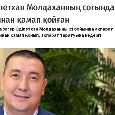
ілетхан Молдаханның сотында
нан қамап қойған
заңгер Әділетхан Молдаханның ісі бойынша ақпарат
ынан қамап қойып, ақпарат таратуына кедергі