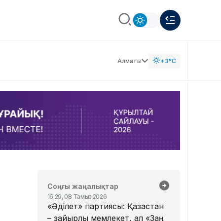
Алматы
+3°C
Соңғы жаңалықтар
16:29, 08 Тамыз 2026
«Әділет» партиясы: Қазақстан
– зайырлы мемлекет, ал «Заң