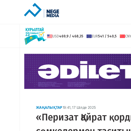
USD
469,9 / 468,35
EUR
541 / 540,5
CN
ЖАҢАЛЫҚТАР
19:41, 17 Шілде 2025
«Перизат Қайрат қор