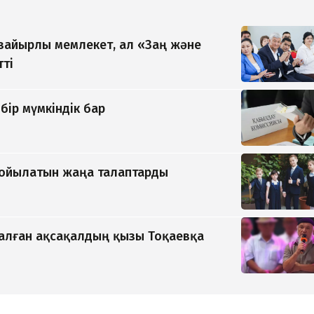
 зайырлы мемлекет, ал «Заң және
тті
бір мүмкіндік бар
қойылатын жаңа талаптарды
қалған ақсақалдың қызы Тоқаевқа