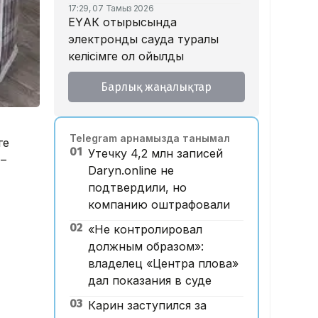
17:29, 07 Тамыз 2026
ЕҮАК отырысында
электрондық сауда туралы
келісімге қол қойылды
16:49, 07 Тамыз 2026
Барлық жаңалықтар
Алматыдағы «Байсат»
базары аукционда 24,7 млрд
теңгеге сатылды
Telegram арнамызда танымал
ге
15:53, 07 Тамыз 2026
01
Утечку 4,2 млн записей
Қазақстанда аукцион өткізу
 –
Daryn.online не
тәртібі өзгертілмек: кепілдік
подтвердили, но
жарна құны қымбаттайды
компанию оштрафовали
15:11, 07 Тамыз 2026
02
Мемлекеттік грант
«Не контролировал
иегерлерінің тізімі
должным образом»:
жарияланды: 75 мыңнан
владелец «Центра плова»
астам талапкер тегін білім
дал показания в суде
алады
03
Карин заступился за
14:45, 07 Тамыз 2026