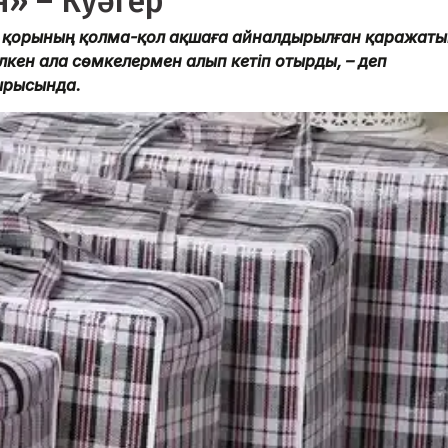
» – Куәгер
30 қорының қолма-қол ақшаға айналдырылған қаражаты
лкен ала сөмкелермен алып кетіп отырды, – деп
тырысында.