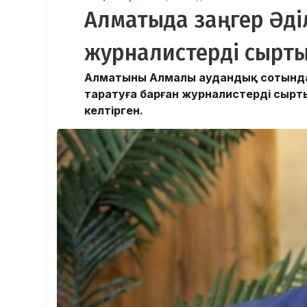
Алматыда заңгер Әд
журналистерді сырты
Алматының Алмалы аудандық сотында 
таратуға барған журналистерді сырт
келтірген.