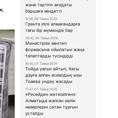
және тәртіп» қағидаты
н,
баршаға міндетті
10:58, 08 Тамыз 2026
Грантқа іліге алмағандарға
тағы бір мүмкіндік бар
09:42, 08 Тамыз 2026
Министрлік мектеп
формасына қойылатын жаңа
талаптарды түсіндірді
18:46, 07 Тамыз 2026
Тойда уағыз айтып, басы
дауға қалған ақсақалдың қызы
Тоқаевқа үндеу жасады
17:47, 07 Тамыз 2026
«Ресейден жеткізілген»:
Алматыда жалған көлік
нөмірлерін сатқан тұрғын
ұсталды