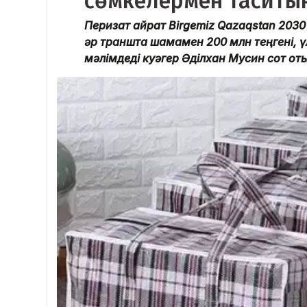
сөмкелермен таситын
Перизат Қайрат Birgemiz Qazaqstan 20
әр траншта шамамен 200 млн теңгені, ү
мәлімдеді куәгер Әділхан Мусин сот о