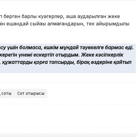
 берген барлық куәгерлер, ақша аударылған жеке
шін ешқандай сыйақы алмағандарын, тек қайырымдылық
су үшін болмаса, ешкім мұндай тәуекелге бармас еді.
ерегін үнемі ескертіп отырдым. Жеке кәсіпкерлік
, құжаттарды қорға тапсырды, бірақ өздеріне қайтып
 соты
Сот отырысы