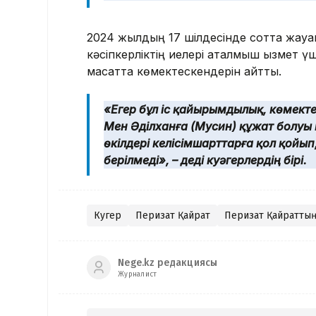
2024 жылдың 17 шілдесінде сотта жауап
кәсіпкерліктің иелері аталмыш қызмет ү
мақсатта көмектескендерін айтты.
«Егер бұл іс қайырымдылық, көмекте
Мен Әділханға (Мусин) құжат болуы к
өкілдері келісімшарттарға қол қойып
берілмеді», – деді куәгерлердің бірі.
Куәгер
Перизат Қайрат
Перизат Қайраттың
Nege.kz редакциясы
Журналист