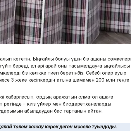
алып кететін. Ыңғайлы болуы үшін біз ақшаны сөмкелер
түйіп береді, ал әрі қарай оны тасымалдауға ыңғайлысы
келерді біз көлікке тиеп беретінбіз. Себебі олар ауыр
месе 3 жеке кәсіпкердің атына шамамен 200 млн теңге
 хабарласып, қордың қаражатын қолма-қол ақшаға
п ретінде – киіз үйлер мен биодәретханаларды
ударымын қабылдаудан бас тартқанын айтқан.
қалай төлем жасау керек деген мәселе туындады.