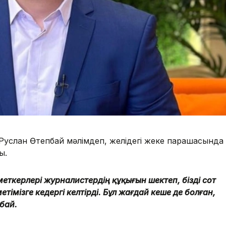
услан Өтепбай мәлімдеп, желідегі жеке парақшасында
ы.
ткерлері журналистердің құқығын шектеп, бізді сот
імізге кедергі келтірді. Бұл жағдай кеше де болған,
пбай.