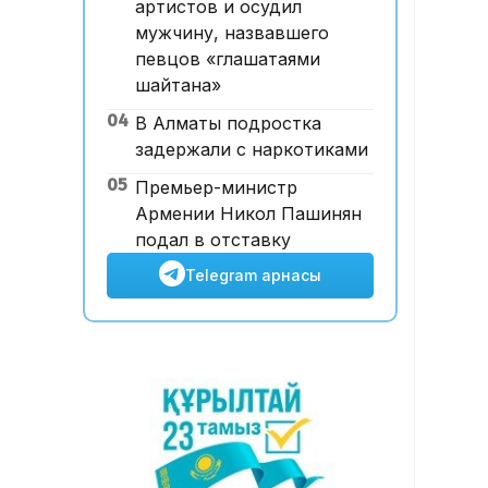
артистов и осудил
Ұлттық валютаны инфляция
мужчину, назвавшего
қарқынының баяулауы қолдап
певцов «глашатаями
отыр – сарапшылар
шайтана»
04
В Алматы подростка
задержали с наркотиками
05
Премьер-министр
Армении Никол Пашинян
подал в отставку
Telegram арнасы