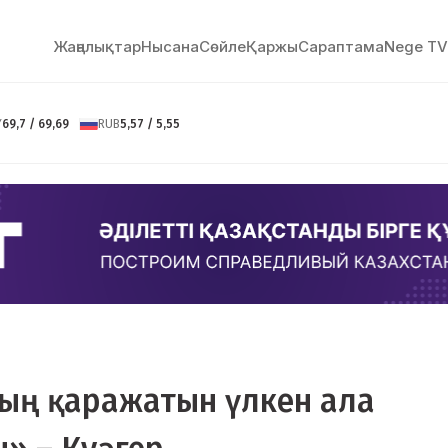
Жаңалықтар
Нысана
Сөйлe
Қаржы
Сараптама
Nege TV
Y
69,7 / 69,69
RUB
5,57 / 5,55
дың қаражатын үлкен ала