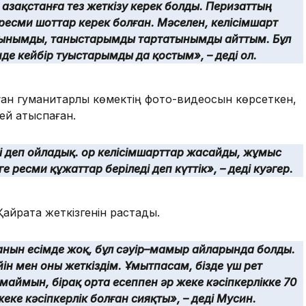
Қазақстанға тез жеткізу керек болды. Перизаттың
ресми шоттар керек болған. Мәселен, келісімшарт
атынымды, таныстарымды тартатынымды айттым. Бұл
де кейбір туыстарымды да қостым», – деді ол.
ан гуманитарлық көмектің фото-видеосын көрсеткен,
лей қатыспаған.
еді деп ойладық. Қор келісімшарттар жасайды, жұмыс
 ресми құжаттар беріледі деп күттік», – деді куәгер.
Қайратқа жеткізгенін растады.
анын есімде жоқ, бұл сәуір–мамыр айларында болды.
н мен оны жеткіздім. Ұмытпасам, бізде үш рет
маймын, бірақ орта есеппен әр жеке кәсіпкерлікке 70
еке кәсіпкерлік болған сияқты», – деді Мусин.