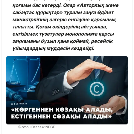
қоғамы бас көтерді. Олар «Авторлық және
сабақтас құқықтар» туралы заңға Әділет
министрлігінің өзгеріс енгізуіне қарсылық
танытты. Қоғам өкілдерінің айтуынша,
енгізілмек түзетулер монополияға қарсы
заңнаманы бұзып қана қоймай, ресейлік
ұйымдардың мүддесін көздейді.
Фото: Коллаж NEGE