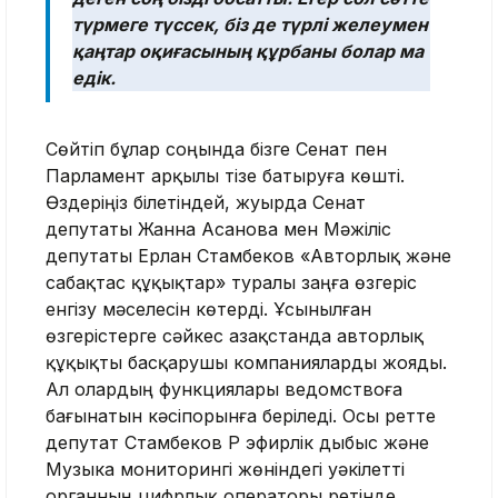
түрмеге түссек, біз де түрлі желеумен
қаңтар оқиғасының құрбаны болар ма
едік.
Сөйтіп бұлар соңында бізге Сенат пен
Парламент арқылы тізе батыруға көшті.
Өздеріңіз білетіндей, жуырда Сенат
депутаты Жанна Асанова мен Мәжіліс
депутаты Ерлан Стамбеков «Авторлық және
сабақтас құқықтар» туралы заңға өзгеріс
енгізу мәселесін көтерді. Ұсынылған
өзгерістерге сәйкес Қазақстанда авторлық
құқықты басқарушы компанияларды жояды.
Ал олардың функциялары ведомствоға
бағынатын кәсіпорынға беріледі. Осы ретте
депутат Стамбеков ҚР эфирлік дыбыс және
Музыка мониторингі жөніндегі уәкілетті
органның цифрлық операторы ретінде