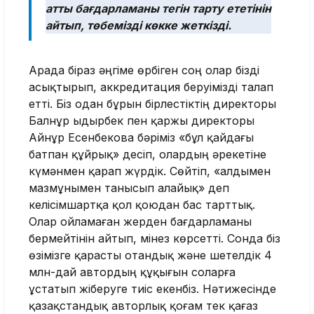
атты бағдарламаны тегін тарту ететінін
айтып, төбемізді көкке жеткізді.
Арада біраз әңгіме өрбіген соң олар бізді
асықтырып, аккредитация беруімізді талап
етті. Біз одан бұрын бірлестіктің директоры
Балнұр Қыдырбек пен қаржы директоры
Айнұр Есенбекова бәріміз «бұл қайдағы
батпан құйрық» десіп, олардың әрекетіне
күмәнмен қарап жүрдік. Сөйтіп, «алдымен
мазмұнымен танысып алайық» деп
келісімшартқа қол қоюдан бас тарттық.
Олар ойламаған жерден бағдарламаны
бермейтінін айтып, мінез көрсетті. Сонда біз
өзімізге қарасты отандық және шетелдік 4
млн-дай автордың құқығын соларға
ұстатып жіберуге тиіс екенбіз. Нәтижесінде
қазақстандық авторлық қоғам тек қағаз