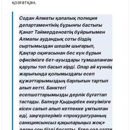
қозғатқан.
Содан Алматы қалалық полиция
департаментінің бұрынғы бастығы
Қанат Таймерденовтің бұйрығымен
Алмалы аудандық соты біздің
сыртымыздан шешім шығарып,
Қаңтар оқиғасынан бес күн бұрын
офисімізге бет-ауыздары тұмшаланған
қарулы топ басып кірді. Олар ай күннің
жарығында қолымыздағы есеп
құжаттарымыздың барлығын тартып
алып кетті. Банктегі
есепшоттарымызды дерлік бұғаттап
тастады. Балнұр Қыдырбек екеуімізге
кісен салып алып кетпекке ұмтылған
еді, заңгерлеріміз «прокуратураның
санкциясынсыз қақыларыңыз жоқ»
деген соң бізді босатты. Егер сол сәтте