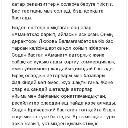
қатар реквизиттерін соларға беруге тиіспіз.
Бас тартқанымыз сол еді, бізді қорқыта
бастады.
Бізден ештеңе шықпаған соң олар
«Аманатқа» барып, айласын асырған. Оның
директоры Любовь Балмағамбетова біз бас
тарқан келісімшартқа қол қойып жіберген.
Содан бастап «Аманат» авторлық және
сабақтас құқықтарды қорғау коммерциялық
емес ұйымының жағдайы қиындай бастады.
Бірақ олардың авторлары мен базалары
біздікіндей көп емес, жүз шақты ғана. Және
олар ешқандай шетелдік авторлар
ұйымымен байланыс орнатпағандықтан,
ресейліктер олардан еш пайда көре алмады.
Содан Кричевский бастаған топ қайта біздің
соңымызға түсе бастады. Артымыздан түрлі
арыз жазып, үстімізден қылмыстық іс