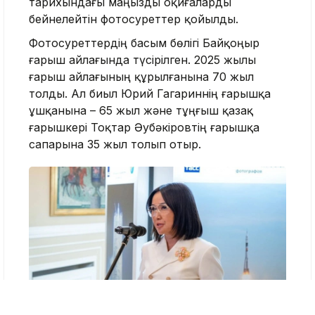
тарихындағы маңызды оқиғаларды
бейнелейтін фотосуреттер қойылды.
Фотосуреттердің басым бөлігі Байқоңыр
ғарыш айлағында түсірілген. 2025 жылы
ғарыш айлағының құрылғанына 70 жыл
толды. Ал биыл Юрий Гагариннің ғарышқа
ұшқанына – 65 жыл және тұңғыш қазақ
ғарышкері Тоқтар Әубәкіровтің ғарышқа
сапарына 35 жыл толып отыр.