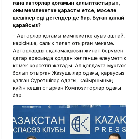
ғана авторлар қоғамын қалыптастырып,
оны мемлекетке қарасты етсе, мәселе
шешілер еді дегендер де бар. Бұған қалай
қарайсыз?
– Авторлар қоғамы мемлекетке ауыз ашпай,
керісінше, салық төлеп отырған мекеме.
Авторлардың қаламақысын жинап берумен
қатар арасында қолдан келгенше әлеуметтік
көмек көрсетіп жатады. Ал қолдауға мұқтаж
болып отырған Жазушылар одағы, қараусыз
қалған Суретшілер одағы, қайыршының
күйін кешіп отырған Композиторлар одағы
бар.