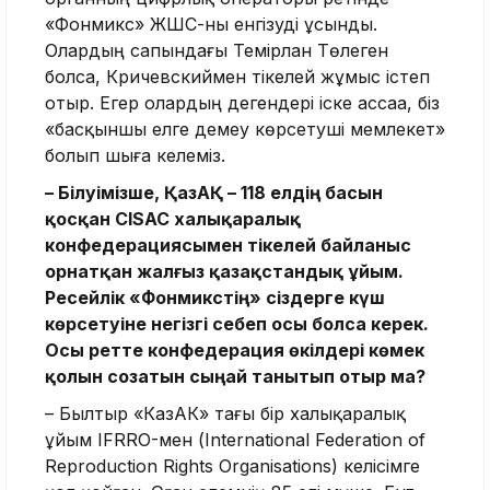
«Фонмикс» ЖШС-ны енгізуді ұсынды.
Олардың сапындағы Темірлан Төлеген
болса, Кричевскиймен тікелей жұмыс істеп
отыр. Егер олардың дегендері іске ассаа, біз
«басқыншы елге демеу көрсетуші мемлекет»
болып шыға келеміз.
– Білуімізше, ҚазАҚ
–
118 елдің басын
қосқан CISAC халықаралық
конфедерациясымен тікелей байланыс
орнатқан жалғыз қазақстандық ұйым.
Ресейлік «Фонмикстің» сіздерге күш
көрсетуіне негізгі себеп осы болса керек.
Осы ретте конфедерация өкілдері көмек
қолын созатын сыңай танытып отыр ма?
– Былтыр «КазАК» тағы бір халықаралық
ұйым IFRRO-мен (International Federation of
Reproduction Rights Organisations) келісімге