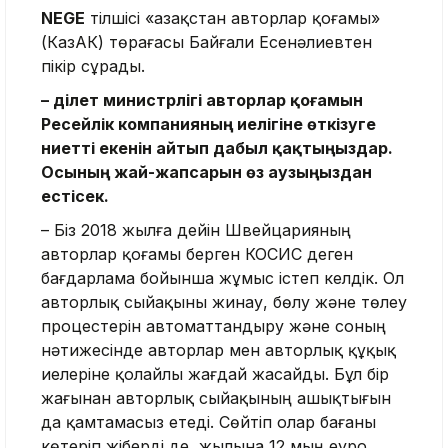
NEGE
тілшісі «Қазақстан авторлар қоғамы»
(КазАК) төрағасы Байғали Есенәлиевтен
пікір сұрады.
– Әділет министрлігі авторлар қоғамын
Ресейлік компанияның иелігіне өткізуге
ниетті екенін айтып дабыл қақтыңыздар.
Осының жай-жапсарын өз аузыңыздан
естісек.
– Біз 2018 жылға дейін Швейцарияның
авторлар қоғамы берген КОСИС деген
бағдарлама бойынша жұмыс істеп келдік. Ол
авторлық сыйақыны жинау, бөлу және төлеу
процестерін автоматтандыру және соның
нәтижесінде авторлар мен авторлық құқық
иелеріне қолайлы жағдай жасайды. Бұл бір
жағынан авторлық сыйақының ашықтығын
да қамтамасыз етеді. Сөйтіп олар бағаны
көтеріп жіберді де, жылына 12 мың еуро