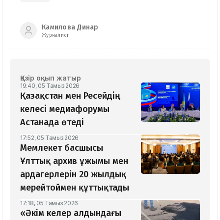
Камилова Динар
Журналист
Қазір оқып жатыр
19:40, 05 Тамыз 2026
Қазақстан мен Ресейдің
келесі медиафорумы
Астанада өтеді
17:52, 05 Тамыз 2026
Мемлекет басшысы
Ұлттық архив ұжымы мен
ардагерлерін 20 жылдық
мерейтоймен құттықтады
17:18, 05 Тамыз 2026
«Әкім келер алдындағы