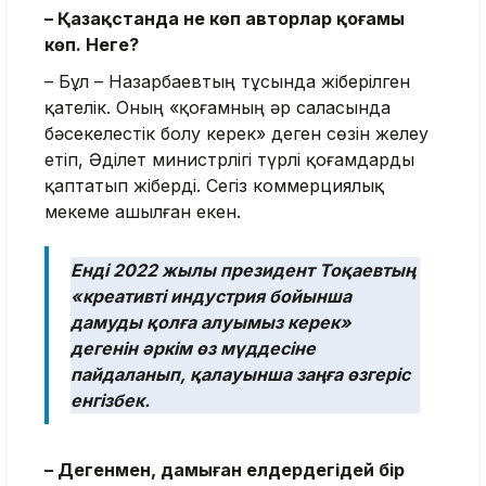
– Қазақстанда не көп авторлар қоғамы
көп. Неге?
– Бұл – Назарбаевтың тұсында жіберілген
қателік. Оның «қоғамның әр саласында
бәсекелестік болу керек» деген сөзін желеу
етіп, Әділет министрлігі түрлі қоғамдарды
қаптатып жіберді. Сегіз коммерциялық
мекеме ашылған екен.
Енді 2022 жылы президент Тоқаевтың
«креативті индустрия бойынша
дамуды қолға алуымыз керек»
дегенін әркім өз мүддесіне
пайдаланып, қалауынша заңға өзгеріс
енгізбек.
–
Дегенмен, дамыған елдердегідей бір