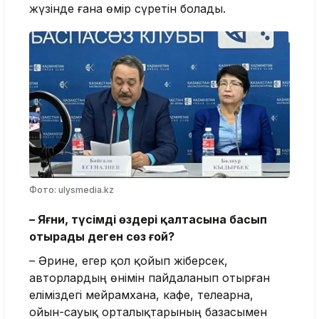
жүзінде ғана өмір сүретін болады.
Фото: ulysmedia.kz
– Яғни, түсімді өздері қалтасына басып
отырады деген сөз ғой
?
– Әрине, егер қол қойып жіберсек,
авторлардың өнімін пайдаланып отырған
еліміздегі мейрамхана, кафе, телеарна,
ойын-сауық орталықтарының базасымен