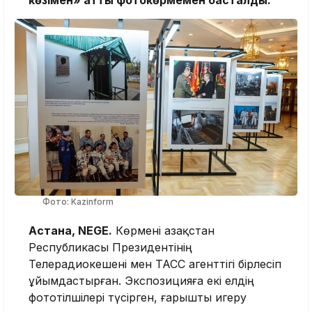
көзімен» атты фотокөрмемен басталды.
Фото: Kazinform
Астана, NEGE.
Көрмені Қазақстан
Республикасы Президентінің
Телерадиокешені мен ТАСС агенттігі бірлесіп
ұйымдастырған. Экспозицияға екі елдің
фототілшілері түсірген, ғарышты игеру