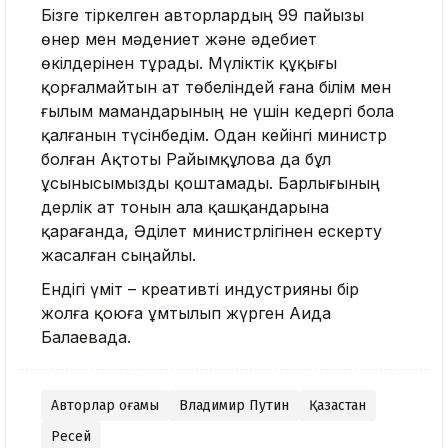
Бізге тіркелген авторлардың 99 пайызы
өнер мен мәдениет және әдебиет
өкілдерінен тұрады. Мүліктік құқығы
қорғалмайтын ат төбеліндей ғана білім мен
ғылым мамандарының не үшін кедергі бола
қалғанын түсінбедім. Одан кейінгі министр
болған Ақтоты Райымқұлова да бұл
ұсынысымызды қоштамады. Барлығының
дерлік ат тонын ала қашқандарына
қарағанда, Әділет министрлігінен ескерту
жасалған сыңайлы.
Ендігі үміт – креативті индустрияны бір
жолға қоюға ұмтылып жүрген Аида
Балаевада.
Авторлар қоғамы
Владимир Путин
Қазақстан
Ресей