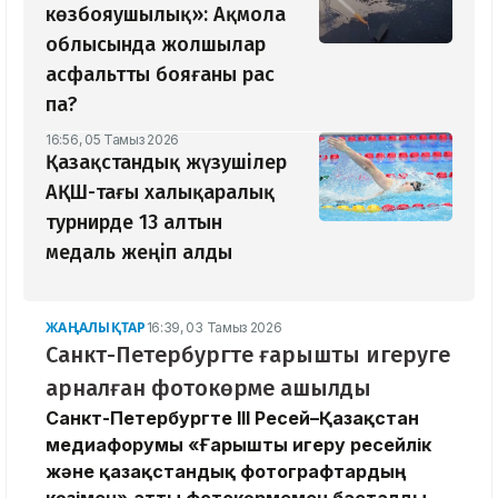
көзбояушылық»: Ақмола
облысында жолшылар
асфальтты бояғаны рас
па?
16:56, 05 Тамыз 2026
Қазақстандық жүзушілер
АҚШ-тағы халықаралық
турнирде 13 алтын
медаль жеңіп алды
ЖАҢАЛЫҚТАР
16:39, 03 Тамыз 2026
Санкт-Петербургте ғарышты игеруге
арналған фотокөрме ашылды
Санкт-Петербургте III Ресей–Қазақстан
медиафорумы «Ғарышты игеру ресейлік
және қазақстандық фотографтардың