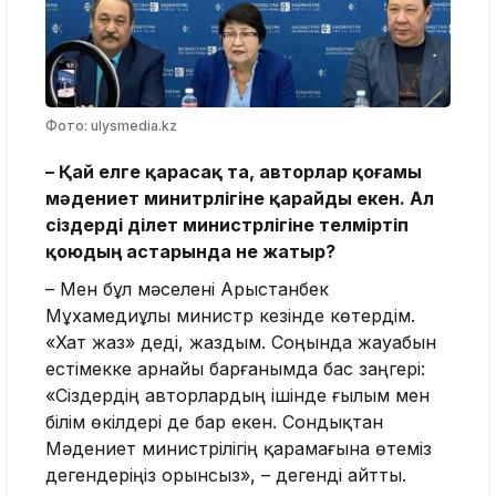
Фото: ulysmedia.kz
– Қай елге қарасақ та
,
авторлар қоғамы
мәдениет минитрлігіне қарайды екен. Ал
сіздерді Әділет министрлігіне телміртіп
қоюдың астарында не жатыр?
– Мен бұл мәселені Арыстанбек
Мұхамедиұлы министр кезінде көтердім.
«Хат жаз» деді, жаздым. Соңында жауабын
естімекке арнайы барғанымда бас заңгері:
«Сіздердің авторлардың ішінде ғылым мен
білім өкілдері де бар екен. Сондықтан
Мәдениет министрілігің қарамағына өтеміз
дегендеріңіз орынсыз», – дегенді айтты.