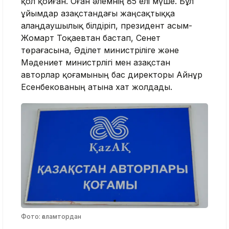
қол қойған. Оған әлемнің 85 елі мүше. Бұл
ұйымдар Қазақстандағы жаңсақтыққа
алаңдаушылық білдіріп, президент Қасым-
Жомарт Тоқаевтан бастап, Сенет
төрағасына, Әділет министріліге және
Мәдениет министрлігі мен Қазақстан
авторлар қоғамының бас директоры Айнұр
Есенбекованың атына хат жолдады.
Фото: ғаламтордан