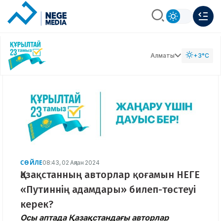
Алматы
+3°C
СӨЙЛЕ
08:43, 02 Ақпан 2024
Қазақстанның авторлар қоғамын НЕГЕ
«Путиннің адамдары» билеп-төстеуі
керек?
Осы аптада Қазақстандағы авторлар