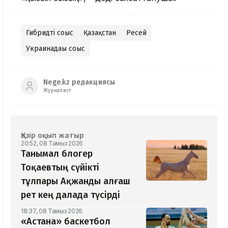
Гибридті соғыс
Қазақстан
Ресей
Украинадағы соғыс
Nege.kz редакциясы
Журналист
Қазір оқып жатыр
20:52, 08 Тамыз 2026
Танымал блогер
Тоқаевтың сүйікті
тұлпары Ақжанды алғаш
рет кең далада түсірді
18:37, 08 Тамыз 2026
«Астана» баскетбол