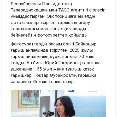
Республикасы Президентінің
Телерадиокешені мен ТАСС агенттігі бірлесіп
ұйымдастырған. Экспозицияға екі елдің
фототілшілері түсірген, ғарышты игеру
тарихындағы маңызды оқиғаларды
бейнелейтін фотосуреттер қойылды.
Фотосуреттердің басым бөлігі Байқоңыр
ғарыш айлағында түсірілген. 2025 жылы
ғарыш айлағының құрылғанына 70 жыл
толды. Ал биыл Юрий Гагариннің ғарышқа
ұшқанына – 65 жыл және тұңғыш қазақ
ғарышкері Тоқтар Әубәкіровтің ғарышқа
сапарына 35 жыл толып отыр.