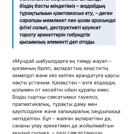
біздің басты міндетіміз – жағдайдың
тұрақтылығын қамтамасыз ету, – деген
сарапшы мемлекет пен қоғам арасында
іріткі салып, деструктивті қауесет
тарату әрекеттерін гибридтік
қысымның элементі деп атады.
«Мұндай шабуылдарға ең тиімді жауап –
қоғамның бірлігі, ақпараттық кеңістіктің
кемелдігі және кез келген арандатуға қарсы
нақты ұстаным. Қазақстан – өзге елдердің
қолымен от көсейтін ойын құралы емес.
Біздің сыртқы саясатымыз тәуелсіз,
прагматикалық, тұрақты даму мен
қауіпсіздікке және халықаралық заңдылыққа
негізделген. Бұл – жалған ақпаратпен де,
сананы улау әрекетімен де жойылмайтын
«қызыл сызық», – деді саясаттанушы.