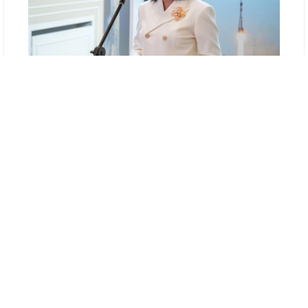
Kazinform
Қазақстан Республикасы Президенті
Телерадиокешенінің бас директоры Раушан
Қажыбаева Байқоңырды екі елдің ортақ
тарихы мен ұзақ мерзімді стратегиялық
серіктестігінің нышаны деп атады.
«Байқоңыр ғылыми прогрестің,
батылдықтың және Қазақстан мен
Ресейдің ортақ тарихының символына
айналды. Медиа мен кәсіби диалог
арқылы біз өзара сенімді нығайтып,