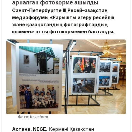
арналған фотокөрме ашылды
Санкт-Петербургте III Ресей–Қазақстан
медиафорумы «Ғарышты игеру ресейлік
және қазақстандық фотографтардың
көзімен» атты фотокөрмемен басталды.
Фото: Kazinform
Астана, NEGE.
Көрмені Қазақстан