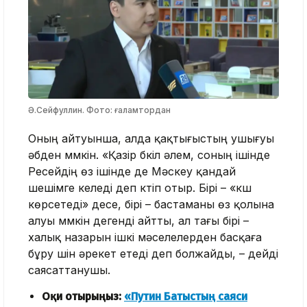
Ә.Сейфуллин. Фото: ғаламтордан
Оның айтуынша, алда қақтығыстың ушығуы
әбден мүмкін. «Қазір бүкіл әлем, соның ішінде
Ресейдің өз ішінде де Мәскеу қандай
шешімге келеді деп күтіп отыр. Бірі – «күш
көрсетеді» десе, бірі – бастаманы өз қолына
алуы мүмкін дегенді айтты, ал тағы бірі –
халық назарын ішкі мәселелерден басқаға
бұру үшін әрекет етеді деп болжайды, – дейді
саясаттанушы.
Оқи отырыңыз:
«Путин Батыстың саяси