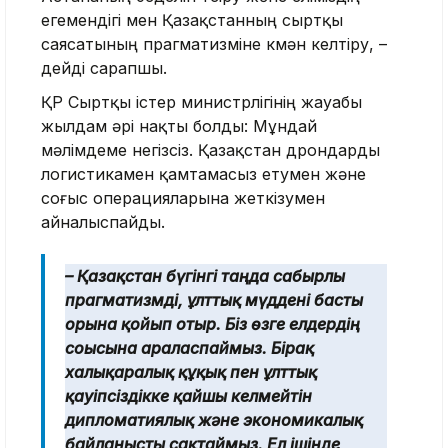
егемендігі мен Қазақстанның сыртқы
саясатының прагматизміне күмән келтіру, –
дейді сарапшы.
ҚР Сыртқы істер министрлігінің жауабы
жылдам әрі нақты болды: Мұндай
мәлімдеме негізсіз. Қазақстан дрондарды
логистикамен қамтамасыз етумен және
соғыс операцияларына жеткізумен
айналыспайды.
– Қазақстан бүгінгі таңда сабырлы
прагматизмді, ұлттық мүддені басты
орынға қойып отыр. Біз өзге елдердің
соғысына араласпаймыз. Бірақ
халықаралық құқық пен ұлттық
қауіпсіздікке қайшы келмейтін
дипломатиялық және экономикалық
байланысты сақтаймыз. Ел ішінде