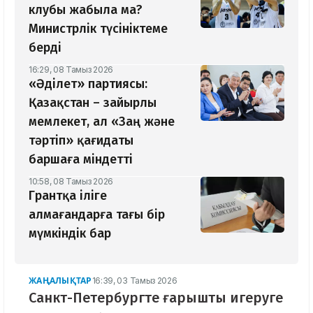
клубы жабыла ма?
Министрлік түсініктеме
берді
16:29, 08 Тамыз 2026
«Әділет» партиясы:
Қазақстан – зайырлы
мемлекет, ал «Заң және
тәртіп» қағидаты
баршаға міндетті
10:58, 08 Тамыз 2026
Грантқа іліге
алмағандарға тағы бір
мүмкіндік бар
ЖАҢАЛЫҚТАР
16:39, 03 Тамыз 2026
Санкт-Петербургте ғарышты игеруге