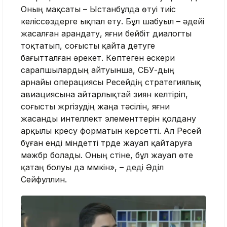
Оның мақсаты – Ыстанбұлда өтуі тиіс
келіссөздерге ықпал ету. Бұл шабуыл – әдейі
жасалған арандату, яғни бейбіт диалогты
тоқтатып, соғысты қайта үдетуге
бағытталған әрекет. Көптеген әскери
сарапшылардың айтуынша, СБУ-дың
арнайы операциясы Ресейдің стратегиялық
авиациясына айтарлықтай зиян келтіріп,
соғысты жүргізудің жаңа тәсілін, яғни
жасанды интеллект элементтерін қолдану
арқылы күресу форматын көрсетті. Ал Ресей
бұған енді міндетті түрде жауап қайтаруға
мәжбүр болады. Оның үстіне, бұл жауап өте
қатаң болуы да мүмкін», – деді Әділ
Сейфуллин.