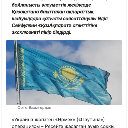
байланысты әлеуметтік желілерде
Қазақстанға бағытталған ақпараттық
шабуылдарға қатысты саясаттанушы Әділ
Сейфуллин
«
ҚазАқпарат
»
агенттігіне
эксклюзивті пікір білдірді.
Фото: Ғаламтордан
«Украина жүргізген «Өрмек» («Паутина»)
операциясы – Ресейге жасалған ауыр соққы.