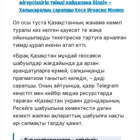
жігерсіздігін тиімді пайдалана білді» –
Халықаралық сарапшы Хосе Игнасио Мояно
Ол осы тұста Қазақстанның жанама көмегі
туралы кез келген қауесет те жаңа
ойыншыларды текетіреске тартуға арналған
тиімді құрал екенін атап өтті.
«Бірақ Қазақстан мұндай геосаяси
шабуылдар жағдайында да арзан
арандатуларға ермей, салқынқанды
прагматизм танытып келеді», – деді
сарапшы. Оның айтуынша, қазір Telegram
кеңістігі мен кейбір медиа ресурстарда
тараған «Қазақстан украин дрондарының
Ресейге шабуылына көмектесті» деген
кезекті жалған ақпараттық шабуылға нақты
әрі салмақты талдау қажет.