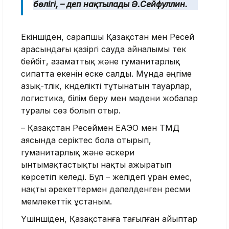
бөлігі, – деп нақтылады Ә.Сейфуллин.
Екіншіден, сарапшы Қазақстан мен Ресей
арасындағы қазіргі сауда айналымы тек
бейбіт, азаматтық және гуманитарлық
сипатта екенін еске салды. Мұнда әңгіме
азық-түлік, күнделікті тұтынатын тауарлар,
логистика, білім беру мен мәдени жобалар
туралы сөз болып отыр.
– Қазақстан Ресеймен ЕАЭО мен ТМД
аясында серіктес бола отырып,
гуманитарлық және әскери
ынтымақтастықты нақты ажыратып
көрсетіп келеді. Бұл – желідегі ұран емес,
нақты әрекеттермен дәлелденген ресми
мемлекеттік ұстаным.
Үшіншіден, Қазақстанға тағылған айыптар