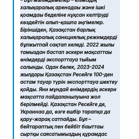
– Бұл мәлімдемелер – еліміздің
халықаралық аренадағы және ішкі
қоғамдағы беделіне нұқсан келтіруді
көздейтін алып-қашпа әңгімелер.
Біріншіден, Қазақстан барлық
халықаралық санкциялық режимдерді
бұлжытпай сақтап келеді. 2022 жылғы
тамыздан бастап әскери мақсаттағы
өнімдерді экспорттауға тыйым
салынды. Одан бөлек, 2023-2024
жылдары Қазақстан Ресейге 100-ден
астам тауар түрін экспорттауға шектеу
қойды. Яғни мұндай өнімдердің әскери
мақсатта пайдаланылуына жол
берілмейді. Қазақстан Ресейге де,
Украинаға да, өзге ешбір тарапқа да
қару-жарақ сатпайды. Бұл –
бейтараптық пен бейбіт бағыттағы
сыртқы саясатымыздың құрамдас