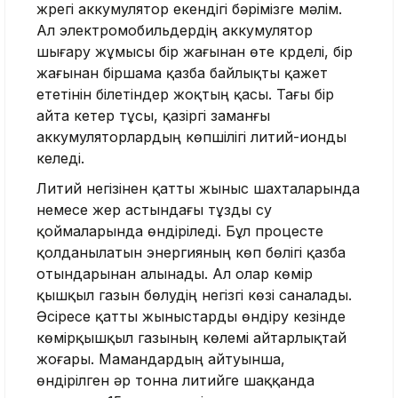
жүрегі аккумулятор екендігі бәрімізге мәлім.
Ал электромобильдердің аккумулятор
шығару жұмысы бір жағынан өте күрделі, бір
жағынан біршама қазба байлықты қажет
ететінін білетіндер жоқтың қасы. Тағы бір
айта кетер тұсы, қазіргі заманғы
аккумуляторлардың көпшілігі литий-ионды
келеді.
Литий негізінен қатты жыныс шахталарында
немесе жер астындағы тұзды су
қоймаларында өндіріледі. Бұл процесте
қолданылатын энергияның көп бөлігі қазба
отындарынан алынады. Ал олар көмір
қышқыл газын бөлудің негізгі көзі саналады.
Әсіресе қатты жыныстарды өндіру кезінде
көмірқышқыл газының көлемі айтарлықтай
жоғары. Мамандардың айтуынша,
өндірілген әр тонна литийге шаққанда