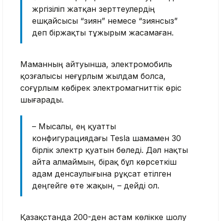
жүргізіліп жатқан зерттеулердің
ешқайсысы “зиян” немесе “зиянсыз”
деп біржақты тұжырым жасамаған.
Маманның айтуынша, электромобиль
қозғалысы неғұрлым жылдам болса,
соғұрлым көбірек электромагниттік өріс
шығарады.
– Мысалы, ең қуатты
конфигурациядағы Tesla шамамен 30
бірлік электр қуатын бөледі. Дәл нақты
айта алмаймын, бірақ бұл көрсеткіш
адам денсаулығына рұқсат етілген
деңгейге өте жақын, – дейді ол.
Қазақстанда 200-ден астам көлікке шолу