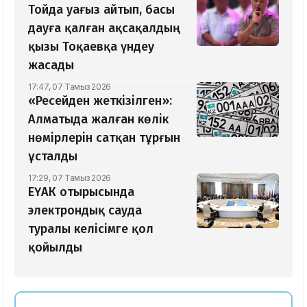
Тойда уағыз айтып, басы
дауға қалған ақсақалдың
қызы Тоқаевқа үндеу
жасады
17:47, 07 Тамыз 2026
«Ресейден жеткізілген»:
Алматыда жалған көлік
нөмірлерін сатқан тұрғын
ұсталды
17:29, 07 Тамыз 2026
ЕҮАК отырысында
электрондық сауда
туралы келісімге қол
қойылды