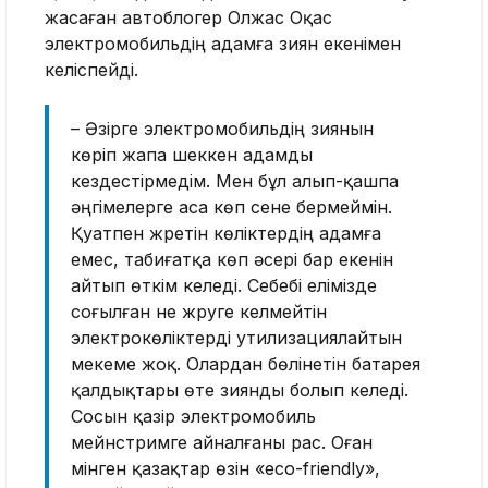
жасаған автоблогер Олжас Оқас
электромобильдің адамға зиян екенімен
келіспейді.
– Әзірге электромобильдің зиянын
көріп жапа шеккен адамды
кездестірмедім. Мен бұл алып-қашпа
әңгімелерге аса көп сене бермеймін.
Қуатпен жүретін көліктердің адамға
емес, табиғатқа көп әсері бар екенін
айтып өткім келеді. Себебі елімізде
соғылған не жүруге келмейтін
электрокөліктерді утилизациялайтын
мекеме жоқ. Олардан бөлінетін батарея
қалдықтары өте зиянды болып келеді.
Сосын қазір электромобиль
мейнстримге айналғаны рас. Оған
мінген қазақтар өзін «eco-friendly»,