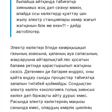
былайша айтқанда табиғатқа
зиянымыз жоқ деп сезінуі мүмкін,
алайда осы көліктерді қуаттау үшін
жылу электр станциялары көмір жағып
жатқанын біле ме екен?! – дейді
автоблогер.
Электр көліктері бүгінде көмірқышқыл
газының азаюына, қаланың ауа сапасының
жақсаруына айтарлықтай үлес қосатын
балама ретінде қарастырылып жатқаны
сөзсіз. Дегенмен де батарея өндірісі, оны
қайта өңдеу сынды процестер табиғатқа
залалын тигізбей қоймайды. Сондықтан
электр көлігін «экологияға толық зиянсыз
көлік» деп біржақты айту дұрыс емес.
Расында электр көліктерінің маңызы
санында емес, олардың өмірлік циклінің