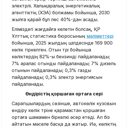
электрлі. Халықаралық энергетикалық
агенттіктің (ХЭА) болжамы бойынша, 2030
жылға қарай бұл үлес 40%-дан асады.
Еліміздегі жағдайға келетін болсақ, ҚР
Ұлттық статистика бюросының
мәліметтері
бойынша, 2025 жылдың шілдесінде 169 900
көлік тіркелген. Отын түрі бойынша
көліктердің 82%-ы бензинді пайдаланады;
7% аралас отынды пайдаланады; 7% дизель
отынын пайдаланады; 0,3% газды
пайдаланады; 0,3% электр энергиясын
пайдаланады.
Өндірістің қоршаған ортаға әсері
Сарапшылардың сөзінше, автокөлік кузовын
өндіру көлік түріне қарамастан қоршаған
ортаға шамамен біркелкі әсер етеді. Ал біз
айтатын мәселе басқа да жатыр. Иә, көліктің