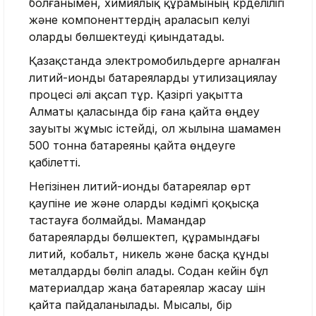
болғанымен, химиялық құрамының күрделілігі
және компоненттердің араласып келуі
оларды бөлшектеуді қиындатады.
Қазақстанда электромобильдерге арналған
литий-ионды батареяларды утилизациялау
процесі әлі ақсап тұр. Қазіргі уақытта
Алматы қаласында бір ғана қайта өңдеу
зауыты жұмыс істейді, ол жылына шамамен
500 тонна батареяны қайта өңдеуге
қабілетті.
Негізінен литий-ионды батареялар өрт
қаупіне ие және оларды кәдімгі қоқысқа
тастауға болмайды. Мамандар
батареяларды бөлшектеп, құрамындағы
литий, кобальт, никель және басқа құнды
металдарды бөліп алады. Содан кейін бұл
материалдар жаңа батареялар жасау үшін
қайта пайдаланылады. Мысалы, бір