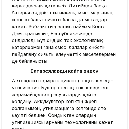
керек десеңіз қателесіз. Литийден басқа,
батарея өндірісі үшін никель, мыс, марганец
және кобальт сияқты басқа да металдар
қажет. Кобальттың алпыс пайызы Конго
Демократиялық Республикасында
өндіріледі. Бұл өндіріс тек экологиялық
қатерлермен ғана емес, балалар еңбегін
пайдалану сияқты әлеуметтік мәселелермен
де байланысты.
Батареяларды қайта өңдеу
Автокөліктің өмірлік циклінің соңғы кезеңі –
утилизация. Бұл процестің түпкі көздегені
жарамай қалған ресурстарды қайта
қолдану. Аккумулятор көліктің жүрегі
болғанымен, утилизацияға келгенде өте
қауіпті бөлшек. Сондықтан олардың
утилизациясы арнайы технологияны қажет
етеді.