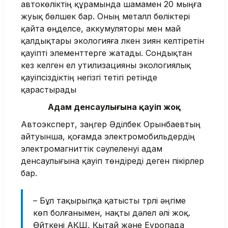
автокөліктің құрамында шамамен 20 мыңға
жуық бөлшек бар. Оның металл бөліктері
қайта өңделсе, аккумуляторы мен май
қалдықтары экологияға үлкен зиян келтіретін
қауіпті элементтерге жатады. Сондықтан
кез келген ел утилизацияны экологиялық
қауіпсіздіктің негізгі тетігі ретінде
қарастырады
Адам денсаулығына қауіп жоқ
Автоэксперт, заңгер Әділбек Орынбаевтың
айтуынша, қоғамда электромобильдердің
электромагниттік сәулеленуі адам
денсаулығына қауіп төндіреді деген пікірлер
бар.
– Бұл тақырыпқа қатысты түрлі әңгіме
көп болғанымен, нақты дәлел әлі жоқ.
Өйткені АҚШ, Қытай және Еуропада