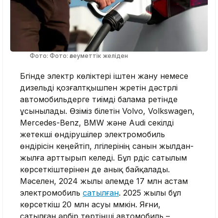
Фото: Фото: әлеуметтік желіден
Бүгінде электр көліктері іштен жану немесе
дизельді қозғалтқышпен жүретін дәстүрлі
автомобильдерге тиімді балама ретінде
ұсынылады. Өзіміз білетін Volvo, Volkswagen,
Mercedes-Benz, BMW және Audi секілді
жетекші өндірушілер электромобиль
өндірісін кеңейтіп, үлгілерінің санын жылдан-
жылға арттырып келеді. Бұл үрдіс сатылым
көрсеткіштерінен де анық байқалады.
Мәселен, 2024 жылы әлемде 17 млн астам
электромобиль
сатылған
. 2025 жылы бұл
көрсеткіш 20 млн асуы мүмкін. Яғни,
сатылған әрбір төртінші автомобиль –