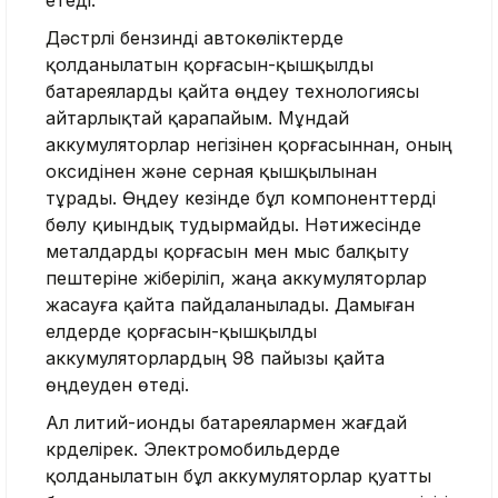
Дәстүрлі бензинді автокөліктерде
қолданылатын қорғасын-қышқылды
батареяларды қайта өңдеу технологиясы
айтарлықтай қарапайым. Мұндай
аккумуляторлар негізінен қорғасыннан, оның
оксидінен және серная қышқылынан
тұрады. Өңдеу кезінде бұл компоненттерді
бөлу қиындық тудырмайды. Нәтижесінде
металдарды қорғасын мен мыс балқыту
пештеріне жіберіліп, жаңа аккумуляторлар
жасауға қайта пайдаланылады. Дамыған
елдерде қорғасын-қышқылды
аккумуляторлардың 98 пайызы қайта
өңдеуден өтеді.
Ал литий-ионды батареялармен жағдай
күрделірек. Электромобильдерде
қолданылатын бұл аккумуляторлар қуатты