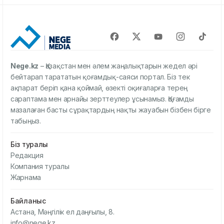
Nege.kz
– Қазақстан мен әлем жаңалықтарын жедел әрі
бейтарап тарататын қоғамдық-саяси портал. Біз тек
ақпарат беріп қана қоймай, өзекті оқиғаларға терең
сараптама мен арнайы зерттеулер ұсынамыз. Қоғамды
мазалаған басты сұрақтардың нақты жауабын бізбен бірге
табыңыз.
Біз туралы
Редакция
Компания туралы
Жарнама
Байланыс
Астана, Мәңгілік ел даңғылы, 8.
info@nege.kz