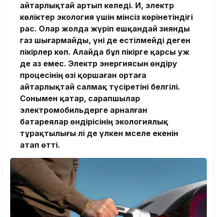
айтарлықтай артып келеді.
Иә, электр
көліктер экология үшін мінсіз көрінетіндігі
рас. Олар жолда жүріп ешқандай зиянды
газ шығармайды, үні де естілмейді деген
пікірлер көп. Алайда бұл пікірге қарсы уәж
де аз емес. Электр энергиясын өндіру
процесінің өзі қоршаған ортаға
айтарлықтай салмақ түсіретіні белгілі.
Сонымен қатар, сарапшылар
электромобильдерге арналған
батареялар өндірісінің экологиялық
тұрақтылығы әлі де үлкен мәселе екенін
атап өтті.