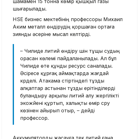
шамамен 15 тонна көмір қышқыл газы
шығарылады.
HSE бизнес мектебінің профессоры Михаил
Аким металл өндірудің қоршаған ортаға
зиянды әсеріне мысал келтірді.
– Чилиде литий өндіру үшін тұщы судың
орасан көлемі пайдаланылады. Ал бұл
Чилиде өте құнды ресурс саналады.
Әсіресе құрғақ аймақтарда жағдай
күрделі. Атакама үстіртіндегі тұзды
алқаптар астынан тұзды ерітінділерді
буландыру арқылы литий алу жергілікті
экожүйені құртып, халықты өмір сүру
көзінен айырып отыр, – дейді
профессор.
Аккумуляторды жасауға тек литий ғана