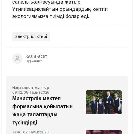
сапалы жалғасуында жатыр.
Утилизациялайтын орындардың көптігі
экологиямызға тиімді болар еді.
Электр көліктері
ҚАЛИ Әсет
Журналист
Қазір оқып жатыр
09:42, 08 Тамыз 2026
Министрлік мектеп
формасына қойылатын
жаңа талаптарды
түсіндірді
18:46, 07 Тамыз 2026