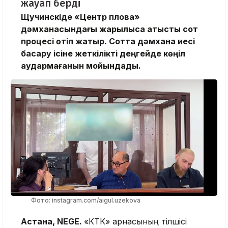
жауап берді
Щучинскіде «Центр плова»
дәмханасындағы жарылысқа қатысты сот
процесі өтіп жатыр. Сотта дәмхана иесі
басқару ісіне жеткілікті деңгейде көңіл
аудармағанын мойындады.
Фото: instagram.com/aigul.uzekova
Астана, NEGE.
«КТК» арнасының тілшісі