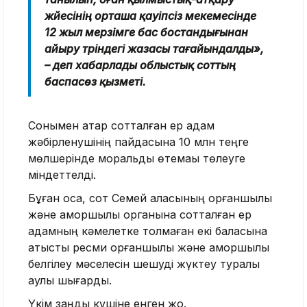
жүйесінің орташа қауіпсіз мекемесінде
12 жыл мерзімге бас бостандығынан
айыру түріндегі жазасы тағайындалды»,
– деп хабарлады облыстық соттың
баспасөз қызметі.
Сонымен қатар сотталған ер адам
жәбірленушінің пайдасына 10 млн теңге
мөлшерінде моральдық өтемақы төлеуге
міндеттелді.
Бұған қоса, сот Семей қаласының қорғаншылық
және қамқоршылық органына сотталған ер
адамның кәмелетке толмаған екі баласына
қатысты ресми қорғаншылық және қамқоршылық
белгілеу мәселесін шешуді жүктеу туралы
қаулы шығарды.
Үкім заңды күшіне енген жоқ.