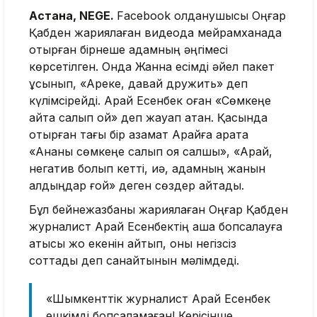
Астана, NEGE.
Facebook қолданушысы Оңғар
Қабден жариялаған видеода мейрамханада
отырған бірнеше адамның әңгімесі
көрсетілген. Онда Жанна есімді әйел пакет
ұсынып, «Ареке, давай дружить» деп
күлімсірейді. Арай Есенбек оған «Сөмкеңе
қайта салып қой» деп жауап қатқан. Қасында
отырған тағы бір азамат Арайға қарата
«Ананы сөмкеңе салып қоя салшы», «Арай,
негатив болып кетті, иә, адамның жанын
алдыңдар ғой» деген сөздер айтады.
Бұл бейнежазбаны жариялаған Оңғар Қабден
журналист Арай Есенбектің ақша бопсалауға
қатысы жоқ екенін айтып, оны негізсіз
соттады деп санайтынын мәлімдеді.
«Шымкенттік журналист Арай Есенбек
ешкімді бопсаламаған! Керісінше,