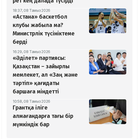
рет кең далада түсірді
18:37, 08 Тамыз 2026
«Астана» баскетбол
клубы жабыла ма?
Министрлік түсініктеме
берді
16:29, 08 Тамыз 2026
«Әділет» партиясы:
Қазақстан – зайырлы
мемлекет, ал «Заң және
тәртіп» қағидаты
баршаға міндетті
10:58, 08 Тамыз 2026
Грантқа іліге
алмағандарға тағы бір
мүмкіндік бар