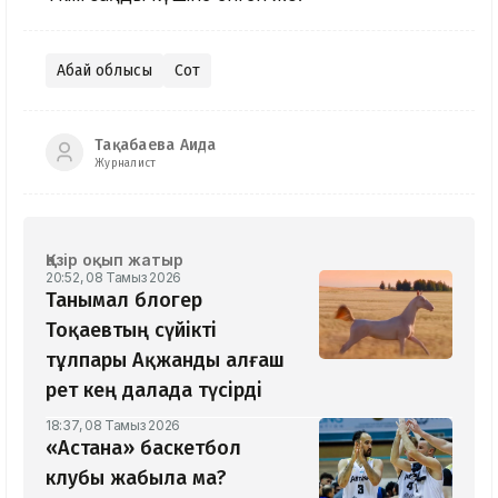
Абай облысы
Сот
Тақабаева Аида
Журналист
Қазір оқып жатыр
20:52, 08 Тамыз 2026
Танымал блогер
Тоқаевтың сүйікті
тұлпары Ақжанды алғаш
рет кең далада түсірді
18:37, 08 Тамыз 2026
«Астана» баскетбол
клубы жабыла ма?