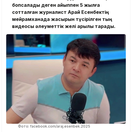
бопсалады деген айыппен 5 жылға
сотталған журналист Арай Есенбектің
мейрамханада жасырын түсірілген тың
видеосы әлеуметтік желі арқылы тарады.
Фото: facebook.com/araj.esenbek.2025