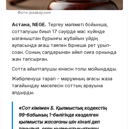
Фото: pixabay.com
Астана, NEGE.
Тергеу мәліметі бойынша,
сотталушы биыл 17 сәуірде мас күйінде
қызғаныштан бұрынғы жұбайын үйдің
ауласында ағаш таяқпен бірнеше рет ұрып-
соққан. Соның салдарынан әйел оқиға орнында
жан тапсырған.
Сотта айыпталушы кінәсін толық мойындады.
Жәбірленуші тарап – марқұмның ағасы жаза
тағайындау мәселесін соттың қарауына
қалдырды.
«Сот үкімімен Б. Қылмыстық кодекстің
99-бабының 1-бөлігінде көзделген
қылмысты жасағаны үшін кінәлі деп
танылып, оған қылмыстық-атқару