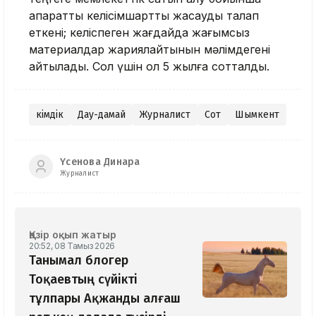
ақпараттық келісімшартты жасауды талап
еткені; келіспеген жағдайда жағымсыз
материалдар жариялайтынын мәлімдегені
айтылады. Сол үшін ол 5 жылға сотталды.
Әкімдік
Дау-дамай
Журналист
Сот
Шымкент
Үсенова Динара
Журналист
Қазір оқып жатыр
20:52, 08 Тамыз 2026
Танымал блогер
Тоқаевтың сүйікті
тұлпары Ақжанды алғаш