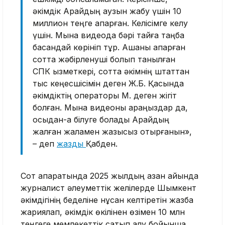
әкімдік Арайдың аузын жабу үшін 10
миллион теңге апарған. Келісімге келу
үшін. Мына видеода бәрі тайға таңба
басқандай көрініп тұр. Ақшаны апарған
сотта жәбірленуші болып танылған
СПК қызметкері, сотта әкімнің штаттан
тыс кеңесшісімін деген Ж.Б. Қасында
әкімдіктің операторы М. деген жігіт
болған. Мына видеоны қараңыздар да,
осыдан-ақ білуге болады Арайдың
жалған жаламен жазықсыз отырғанын»,
– деп
жазды
Қабден.
Сот ақпаратында 2025 жылдың қазан айында
журналист әлеуметтік желілерде Шымкент
әкімдігінің беделіне нұқсан келтіретін жазба
жариялап, әкімдік өкілінен өзімен 10 млн
теңгеге мемлекеттік сатып алу бойынша