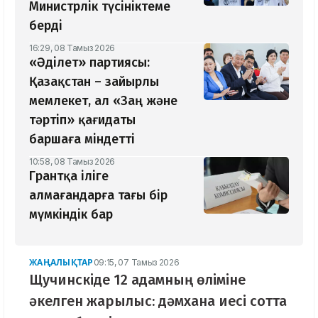
Министрлік түсініктеме
берді
16:29, 08 Тамыз 2026
«Әділет» партиясы:
Қазақстан – зайырлы
мемлекет, ал «Заң және
тәртіп» қағидаты
баршаға міндетті
10:58, 08 Тамыз 2026
Грантқа іліге
алмағандарға тағы бір
мүмкіндік бар
ЖАҢАЛЫҚТАР
09:15, 07 Тамыз 2026
Щучинскіде 12 адамның өліміне
әкелген жарылыс: дәмхана иесі сотта