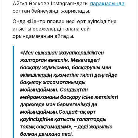
Айгүл Өзекова Instagram-дағы
парақшасында
соттан бейнеүзінді жариялады.
Онда «Центр плова» иесі өрт қауіпсіздігіне
қатысты ережелерді талапқа сай
орындамағанын айтады.
«Мен ешқашан жауапкершіліктен
жалтарған емеспін. Мекемедегі
басқару жұмысына, басқарушы мен
әкімшілердің қызметіне тиісті деңгейде
бақылау жасамағанымды
мойындаймын. Сондықтан
мейрамхананы басқару ісіне жеткілікті
дәрежеде мән бермегенімді де
мойындаймын.Сондай-ақ өрт
қауіпсіздігіне қатысты талаптарды
толық сақтамадым», – деді жарылыс
болған дәмхана иесі.