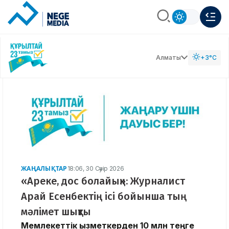
Алматы
+3°C
ЖАҢАЛЫҚТАР
18:06, 30 Сәуір 2026
«Ареке, дос болайық»: Журналист
Арай Есенбектің ісі бойынша тың
мәлімет шықты
Мемлекеттік қызметкерден 10 млн теңге