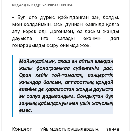
Видеодан кадр: Youtube/TalkLike
–
Бұл өте дұрыс қабылданған заң болды.
Мен қолдаймын. Осы дүниені баяғыда қолға
алу керек еді. Дегенмен, өз басым жанды
дауыста әнге салады екенмін деп
гонорарымды өсіру ойымда жоқ.
Мойындаймын, алғаш ән айтып шыққан
жылы фонограммаға сүйенгенім рас.
Одан кейін той-томалақ, концерттік
жиындар болсын, аппараттың қандай
екеніне де қарамастан жанды дауыста
ән салуға дағдыландым. Сондықтан бұл
заңның қабылдануы мен үшін жаңалық
емес.
Концерт ұйымдастырушылардың заңға