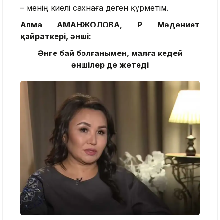
– менің киелі сахнаға деген құрметім.
Алма АМАНЖОЛОВА, ҚР Мәдениет
қайраткері, әнші:
Әнге бай болғанымен, малға кедей
әншілер де жетеді