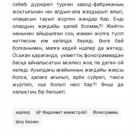
себебі дүркіреп тұрған завод-фабриканың
жоқтығынан әнін алдын-ала жаздырып алып,
нәпақасын тауып жүрген жандар бар. Енді
олардың жағдайы қалай болмақ?! Жейтін
нанынан айырылған соң жаман жолға түсіп
кетпесіне кім кепілдік береді. Әнге бай
болғанымен, малға кедей әншілер де жетеді.
Осыған қарағанда, үкіметтің фонограммадан
басқа айналысатын мәселесі жоқ па деген ой
келеді. Ауылдағы ағайынның жағдайы жақсы
болса, қалаға ағылып, арба сүйреп, такси
жүргізіп, әнші болып несі бар?! Әнші де
халықтың бір бөлшегі.
Әншілер
ҚР Мәдениет министрлігі
Фонограмма
Шоу бизнес