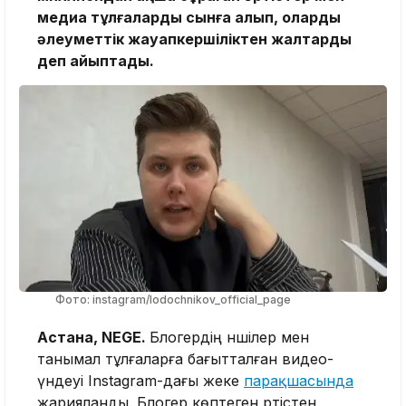
медиа тұлғаларды сынға алып, оларды
әлеуметтік жауапкершіліктен жалтарды
деп айыптады.
Фото: instagram/lodochnikov_official_page
Астана, NEGE.
Блогердің әншілер мен
танымал тұлғаларға бағытталған видео-
үндеуі Instagram-дағы жеке
парақшасында
жарияланды. Блогер көптеген әртістен