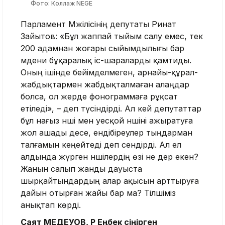
Фото: Коллаж NEGE
Парламент Мәжілісінің депутаты Ринат
Зайытов: «Бұл жаппай тыйым салу емес, тек
200 адамнан жоғары сыйымдылығы бар
мәдени бұқаралық іс-шараларды қамтиды.
Оның ішінде бейімделмеген, арнайы-құрал-
жабдықтармен жабдықталмаған алаңдар
болса, ол жерде фонограммаға рұқсат
етіледі», – деп түсіндірді. Ал кей депутаттар
бұл нағыз әнші мен әуесқой әншіні ажыратуға
жол ашады десе, ендібіреулер тыңдарман
талғамын кеңейтеді деп сендірді. Ал ел
алдында жүрген әншілердің өзі не дер екен?
Жанын салып жанды дауыста
шырқайтындардың алар ақысын арттыруға
дайын отырған жайы бар ма? Тілшіміз
анықтап көрді.
Саят МЕДЕУОВ, ҚР Еңбек сіңірген