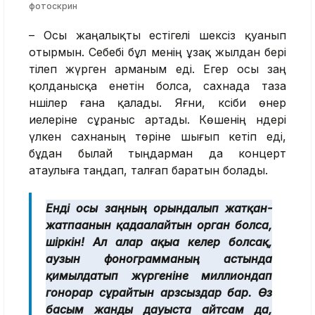
фотоскрин
– Осы жаңалықты естігелі шексіз қуанып
отырмын. Себебі бұл менің ұзақ жылдан бері
тілеп жүрген арманым еді. Егер осы заң
қолданысқа енетін болса, сахнада таза
әншілер ғана қалады. Яғни, кәсіби өнер
иелеріне сұраныс артады. Көшенің әндері
үлкен сахнаның төріне шығып кетіп еді,
бұдан былай тыңдарман да концерт
атаулыға таңдап, талғап баратын болады.
Енді осы заңның орындалып жатқан-
жатпағанын қадағалайтын орган болса,
шіркін! Ал алар ақыға келер болсақ,
аузын фонограмманың астында
қимылдатып жүргеніне миллиондап
гонорар сұрайтын арзсыздар бар. Өз
басым жанды дауыста айтсам да,