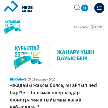
Алматы
+3°C
НЫСАНА
08:05, 28 Қыркүйек 2025
«Жағдайы жақсы болса, ән айтып несі
бар?!» – Танымал өнерпаздар
фонограммаға тыйымды қалай
қабылдады?