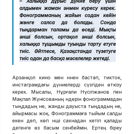
– Халыққа дұрыс дүние беру үшін
алдымен жаман әнмен күресу керек.
Фонограмманың жайын содан кейін
жөнге салса да болады. Сонда
тыңдарман талғамы да өседі. Мықты
әнші болсын, ортақол әнші болсын,
халыққа тұщымды туынды тарту етуге
тиіс. Әйтпесе, Қазақстанда түзетуге
тиіс одан да басқа мәселелер жетеді.
Арзанқол кино мен әннен бастап, тикток,
инстаграмдағы дүниелерді сүзгіден өткізу
керек. Мысалы, Нұрғали Нүсіпжанов пен
Мақпал Жүнісованың әндерін фонограммадан
тыңдадың не, жанды дауыста тыңдадың не,
айырмасы жоқ. Фонограммаға тыйым салды
екен деп, көп әнші сахнадан кетіп қалады
дегенге өз басым сенбеймін. Ертең біреу