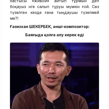
бастысы «живой» айтып тұрмын деп
боқауыз әнге салып тұруы мүмкін ғой. Сөз
түзелген кезде ғана тыңдаушы түзелмей
ме?!
Ғазизхан ШЕКЕРБЕК, әнші-композитор:
Баяғыда қолға алу керек еді