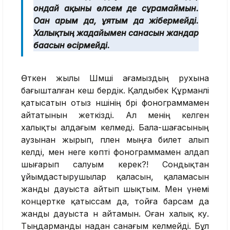
ондай ақыны өлсем де сұрамаймын.
Оған арым да, ұятым да жібермейді.
Халықтың жағдайымен санасын жандар
бағасын өсірмейді.
Өткен жылы Шәмші ағамыздың рухына
бағышталған кеш бердік. Қалдыбек Құрманәлі
қатысатын отыз әншінің бәрі фонограммамен
айтатынын жеткізді. Ал менің келген
халықты алдағым келмеді. Бала-шағасының
аузынан жырып, пәлен мыңға билет алып
келді, мен неге көпті фонограммамен алдап
шығарып салуым керек?! Сондықтан
ұйымдастырушылар қаласын, қаламасын
жанды дауыста айтып шықтым. Мен үнемі
концертке қатыссам да, тойға барсам да
жанды дауыста ән айтамын. Оған халық куә.
Тыңдарманды надан санағым келмейді. Бұл