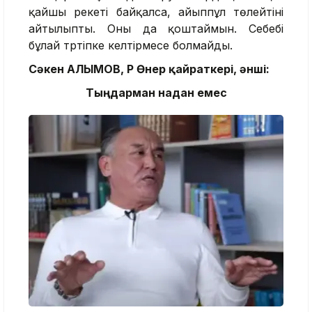
қайшы әрекеті байқалса, айыппұл төлейтіні
айтылыпты. Оны да қоштаймын. Себебі
бұлай тәртіпке келтірмесе болмайды.
Сәкен ҚАЛЫМОВ, ҚР Өнер қайраткері, әнші:
Тыңдарман надан емес