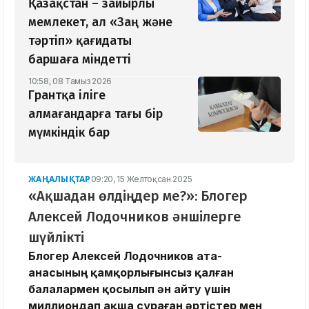
Қазақстан – зайырлы
мемлекет, ал «Заң және
тәртіп» қағидаты
баршаға міндетті
10:58, 08 Тамыз 2026
Грантқа іліге
алмағандарға тағы бір
мүмкіндік бар
ЖАҢАЛЫҚТАР
09:20, 15 Желтоқсан 2025
«Ақшадан өлдіңдер ме?»: Блогер
Алексей Лодочников әншілерге
шүйлікті
Блогер Алексей Лодочников ата-
анасының қамқорлығынсыз қалған
балалармен қосылып ән айту үшін
миллиондап ақша сұраған әртістер мен