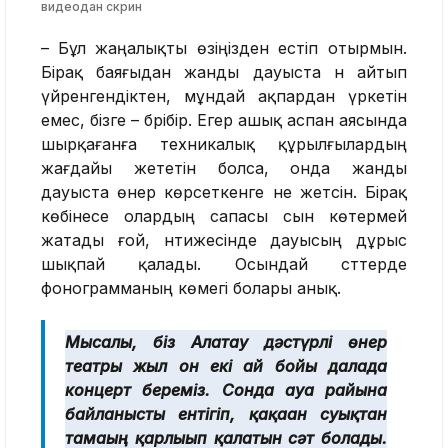
видеодан скрин
–
Бұл жаңалықты өзіңізден естіп отырмын.
Бірақ баяғыдан жанды дауыста ән айтып
үйренгендіктен, мұндай ақпардан үркетін
емес, бізге – бәрібір. Егер ашық аспан аясында
шырқағанға техникалық құрылғылардың
жағдайы жететін болса, онда жанды
дауыста өнер көрсеткенге не жетсін. Бірақ
көбінесе олардың сапасы сын көтермей
жатады ғой, нәтижесінде дауысың дұрыс
шықпай қалады. Осындай сәттерде
фонограмманың көмегі болары анық.
Мысалы, біз Алатау дәстүрлі өнер
театры жыл он екі ай бойы далада
концерт береміз. Сонда ауа райына
байланысты ентігіп, қақаған суықтан
тамағың қарлығып қалатын сәт болады.