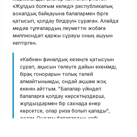
«Жұлдыз болғым келеді» республикалық
вокалдық байқауына балалармен бірге
қатысып, қолдау білдіруін сұраған. Алайда
медиа тұлғалардың әлеуметтік жобаға
миллиондап қаржы сұрауы оның ашуын
келтірген.
«Көбінен финалдық кезеңге қатысуын
сұрап, ақысын төлеуге дайын екенімді,
бірақ гонорарын толық төлей
алмайтынымды, ондай ақшам жоқ
екенін айттым. "Балалар үйіндегі
балаларға қолдау көрсетіңіздерші,
жұлдыздармен бір сахнада өнер
көрсетсе, олар риза болып қалады",
дедім. Ондағы балалардың көбі
жұлдыздармен кездесуді
армандайтынын білемін. Мұның