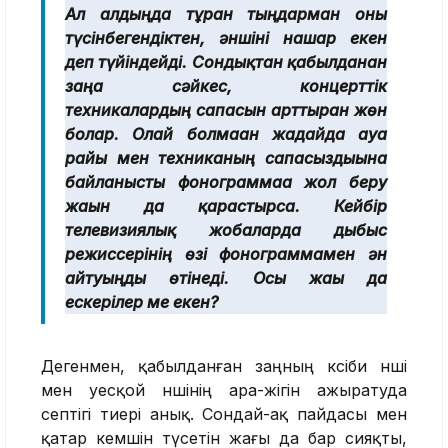
Ал алдыңда тұрған тыңдарман оны
түсінбегендіктен, әншіні нашар екен
деп түйіндейді. Сондықтан қабылданған
заңға сәйкес, концерттік
техникалардың сапасын арттырған жөн
болар. Олай болмаған жағдайда ауа
райы мен техниканың сапасыздығына
байланысты фонограммаға жол беру
жағын да қарастырса. Кейбір
телевизиялық жобаларда дыбыс
режиссерінің өзі фонограммамен ән
айтуыңды өтінеді. Осы жағы да
ескерілер ме екен?
Дегенмен, қабылданған заңның кәсіби әнші
мен әуесқой әншінің ара-жігін ажыратуда
септігі тиері анық. Сондай-ақ пайдасы мен
қатар кемшін түсетін жағы да бар сияқты,