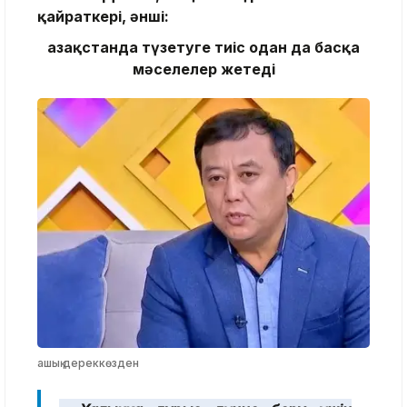
қайраткері, әнші:
Қазақстанда түзетуге тиіс одан да басқа
мәселелер жетеді
ашық дереккөзден