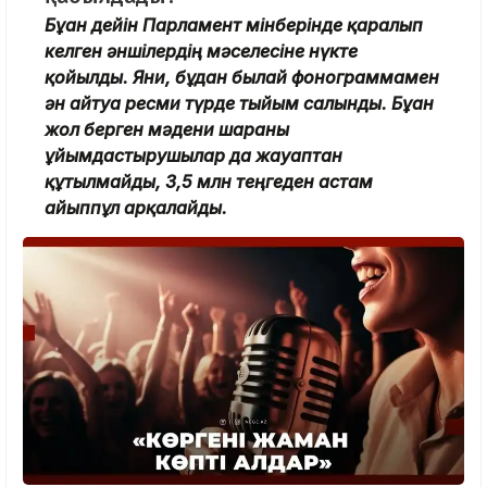
Бұған дейін Парламент мінберінде қаралып
келген әншілердің мәселесіне нүкте
қойылды. Яғни, бұдан былай фонограммамен
ән айтуға ресми түрде тыйым салынды. Бұған
жол берген мәдени шараны
ұйымдастырушылар да жауаптан
құтылмайды, 3,5 млн теңгеден астам
айыппұл арқалайды.