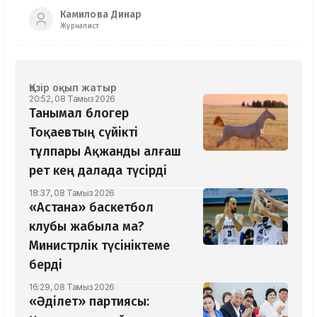
Камилова Динар
Журналист
Қазір оқып жатыр
20:52, 08 Тамыз 2026
Танымал блогер
Тоқаевтың сүйікті
тұлпары Ақжанды алғаш
рет кең далада түсірді
18:37, 08 Тамыз 2026
«Астана» баскетбол
клубы жабыла ма?
Министрлік түсініктеме
берді
16:29, 08 Тамыз 2026
«Әділет» партиясы: