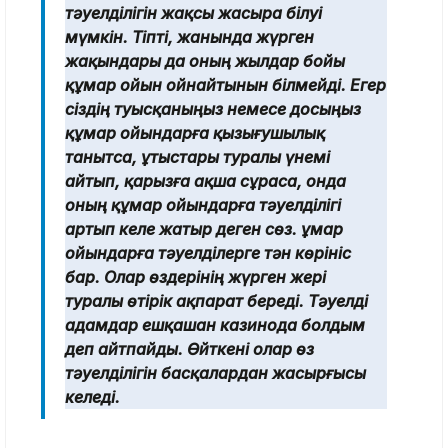
тәуелділігін жақсы жасыра білуі
мүмкін. Тіпті, жанында жүрген
жақындары да оның жылдар бойы
құмар ойын ойнайтынын білмейді. Егер
сіздің туысқаныңыз немесе досыңыз
құмар ойындарға қызығушылық
танытса, ұтыстары туралы үнемі
айтып, қарызға ақша сұраса, онда
оның құмар ойындарға тәуелділігі
артып келе жатыр деген сөз. Құмар
ойындарға тәуелділерге тән көрініс
бар. Олар өздерінің жүрген жері
туралы өтірік ақпарат береді. Тәуелді
адамдар ешқашан казинода болдым
деп айтпайды. Өйткені олар өз
тәуелділігін басқалардан жасырғысы
келеді.