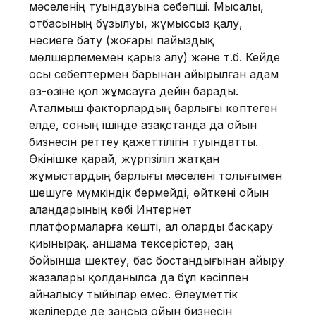
мәселенің туындауына себепші. Мысалы,
отбасының бұзылуы, жұмыссыз қалу,
несиеге бату (жоғары пайыздық
мөлшерлемемен қарыз алу) және т.б. Кейде
осы себептермен барынан айырылған адам
өз-өзіне қол жұмсауға дейін барады.
Аталмыш факторлардың барлығы көптеген
елде, соның ішінде Қазақстанда да ойын
бизнесін реттеу қажеттілігін туындатты.
Өкінішке қарай, жүргізіліп жатқан
жұмыстардың барлығы мәселені толығымен
шешуге мүмкіндік бермейді, өйткені ойын
алаңдарының көбі Интернет
платформаларға көшті, ал оларды басқару
қиынырақ. Қаншама тексерістер, заң
бойынша шектеу, бас бостандығынан айыру
жазалары қолданылса да бұл кәсіппен
айналысу тыйылар емес. Әлеуметтік
желілерде де заңсыз ойын бизнесін