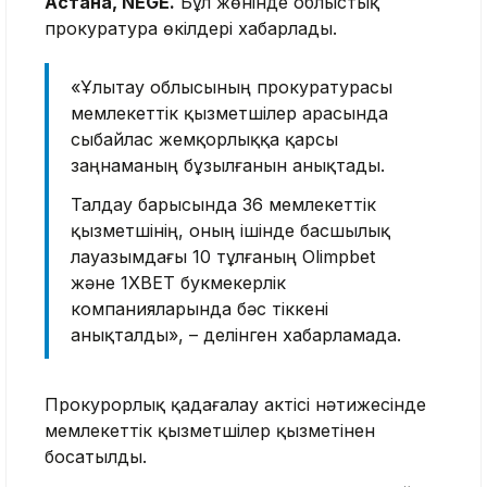
Астана, NEGE.
Бұл жөнінде облыстық
прокуратура өкілдері хабарлады.
«Ұлытау облысының прокуратурасы
мемлекеттік қызметшілер арасында
сыбайлас жемқорлыққа қарсы
заңнаманың бұзылғанын анықтады.
Талдау барысында 36 мемлекеттік
қызметшінің, оның ішінде басшылық
лауазымдағы 10 тұлғаның Olimpbet
және 1XBET букмекерлік
компанияларында бәс тіккені
анықталды», – делінген хабарламада.
Прокурорлық қадағалау актісі нәтижесінде
мемлекеттік қызметшілер қызметінен
босатылды.