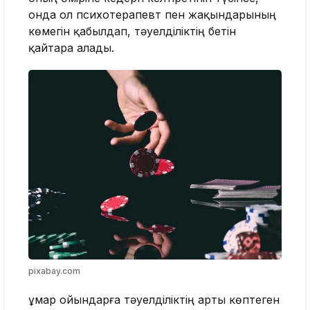
онда ол психотерапевт пен жақындарының
көмегін қабылдап, тәуелділіктің бетін
қайтара алады.
pixabay.com
Құмар ойындарға тәуелділіктің арты көптеген