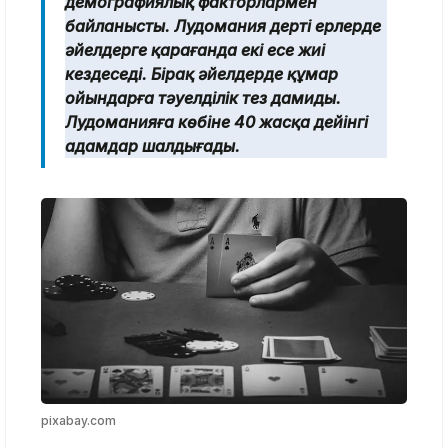
демографиялық факторлармен
байланысты. Лудомания дерті ерлерде
әйелдерге қарағанда екі есе жиі
кездеседі. Бірақ әйелдерде құмар
ойындарға тәуелділік тез дамиды.
Лудоманияға көбіне 40 жасқа дейінгі
адамдар шалдығады.
pixabay.com