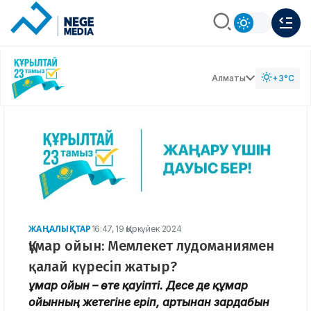
Алматы
+3°C
ЖАҢАЛЫҚТАР
16:47, 19 Қыркүйек 2024
Құмар ойын: Мемлекет лудоманиямен
қалай күресіп жатыр?
Құмар ойын – өте қауіпті. Десе де құмар
ойынның жетегіне еріп, артынан зардабын