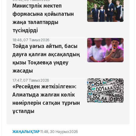
Министрлік мектеп
формасына қойылатын
жаңа талаптарды
түсіндірді
18:46, 07 Тамыз 2026
Тойда уағыз айтып, басы
дауға қалған ақсақалдың
қызы Тоқаевқа үндеу
жасады
17:47, 07 Тамыз 2026
«Ресейден жеткізілген»:
Алматыда жалған көлік
нөмірлерін сатқан тұрғын
ұсталды
ЖАҢАЛЫҚТАР
11:48, 30 Наурыз 2026