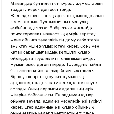
Мамандар бұл індетпен күресу жұмыстарын
тездету керек деп есептейді.
Жеделдетпесе, оның арты жақсылыққа алып
келмесі анық. Лудоманияны емдеудің
әмбебап әдісі жоқ. Әрбір жеке жағдайда
психотерапевт науқастың өмірін зерттеу
және ойынға тәуелділіктің даму себептерін
анықтау үшін жұмыс істеуі керек. Сонымен
қатар сарапшылардың көпшілігі құмар
ойындарға тәуелділікті толығымен емдеу
мүмкін емес деген пікірде. Тәуелділік пайда
болғаннан кейін ол өмір бойы сақталады.
Бірақ ұзақ әрі тоқтаусыз жұмыстың
арқасында жақсы нәтижеге қол жеткізуге
болады. Оның барлығы емделушінің ерік-
жігеріне байланысты. Ең алдымен құмар
ойынға тәуелді адам өз мәселесін өзі түсінуі
керек. Егер адамның өзі құмар ойынның
оның өміріне кедергі келтіретінін түсінсе,