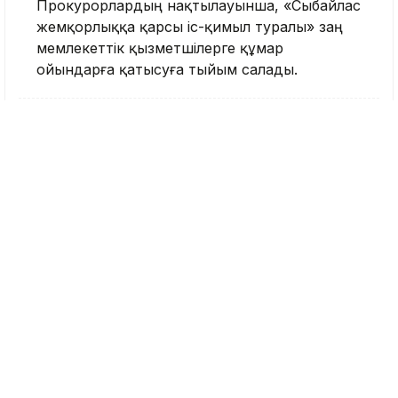
Прокурорлардың нақтылауынша, «Сыбайлас
жемқорлыққа қарсы іс-қимыл туралы» заң
мемлекеттік қызметшілерге құмар
ойындарға қатысуға тыйым салады.
Құмар ойындар
Мемлекеттік қызметшілер
Прокуратура
Ұлытау облысы
Шенеунік
Тақабаева Аида
Журналист
Қазір оқып жатыр
10:58, 08 Тамыз 2026
Грантқа іліге
алмағандарға тағы бір
мүмкіндік бар