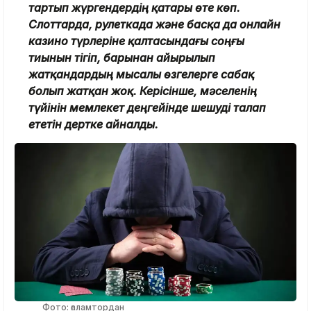
тартып жүргендердің қатары өте көп.
Слоттарда, рулеткада және басқа да онлайн
казино түрлеріне қалтасындағы соңғы
тиынын тігіп, барынан айырылып
жатқандардың мысалы өзгелерге сабақ
болып жатқан жоқ. Керісінше, мәселенің
түйінін мемлекет деңгейінде шешуді талап
ететін дертке айналды.
Фото: ғаламтордан