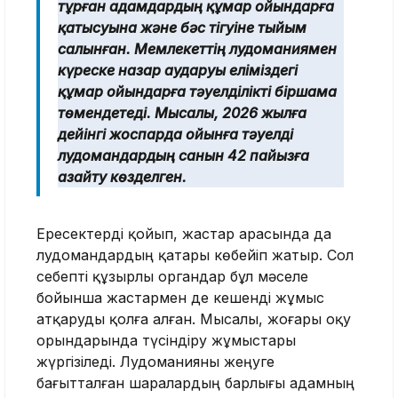
тұрған адамдардың құмар ойындарға
қатысуына және бәс тігуіне тыйым
салынған. Мемлекеттің лудоманиямен
күреске назар аударуы еліміздегі
құмар ойындарға тәуелділікті біршама
төмендетеді. Мысалы, 2026 жылға
дейінгі жоспарда ойынға тәуелді
лудомандардың санын 42 пайызға
азайту көзделген.
Ересектерді қойып, жастар арасында да
лудомандардың қатары көбейіп жатыр. Сол
себепті құзырлы органдар бұл мәселе
бойынша жастармен де кешенді жұмыс
атқаруды қолға алған. Мысалы, жоғары оқу
орындарында түсіндіру жұмыстары
жүргізіледі. Лудоманияны жеңуге
бағытталған шаралардың барлығы адамның