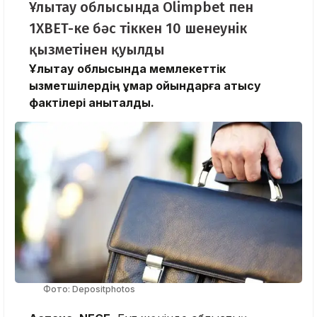
Ұлытау облысында Olimpbet пен
1XBET-ке бәс тіккен 10 шенеунік
қызметінен қуылды
Ұлытау облысында мемлекеттік
қызметшілердің құмар ойындарға қатысу
фактілері анықталды.
Фото: Depositphotos