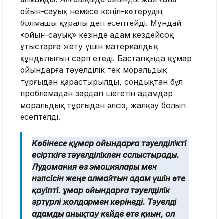
ойын-сауық немесе көңіл-көтерудің
болмашы құралы деп есептейді. Мұндай
«ойын-сауық» кезінде адам кездейсоқ
ұтыстарға жету үшін материалдық
құндылығын сарп етеді. Бастапқыда құмар
ойындарға тәуелділік тек моральдық
тұрғыдан қарастырылды, сондықтан бұл
проблемадан зардап шегетін адамдар
моральдық тұрғыдан әлсіз, жалқау болып
есептелді.
Көбінесе құмар ойындарға тәуелділікті
есірткіге тәуелділікпен салыстырады.
Лудомания өз эмоциялары мен
нәпсісін жеңе алмайтын адам үшін өте
қауіпті. Құмар ойындарға тәуелділік
әртүрлі жолдармен көрінеді. Тәуелді
адамды анықтау кейде өте қиын, ол