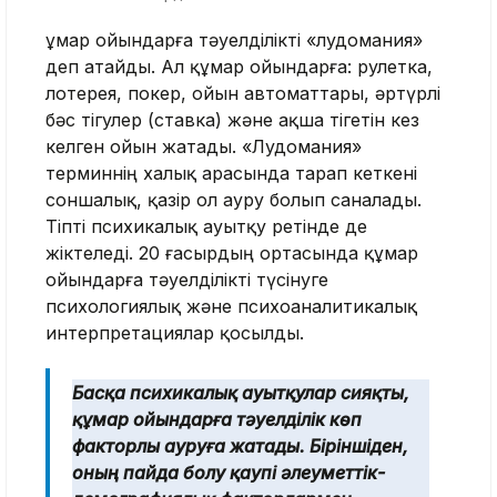
Құмар ойындарға тәуелділікті «лудомания»
деп атайды. Ал құмар ойындарға: рулетка,
лотерея, покер, ойын автоматтары, әртүрлі
бәс тігулер (ставка) және ақша тігетін кез
келген ойын жатады. «Лудомания»
терминнің халық арасында тарап кеткені
соншалық, қазір ол ауру болып саналады.
Тіпті психикалық ауытқу ретінде де
жіктеледі. 20 ғасырдың ортасында құмар
ойындарға тәуелділікті түсінуге
психологиялық және психоаналитикалық
интерпретациялар қосылды.
Басқа психикалық ауытқулар сияқты,
құмар ойындарға тәуелділік көп
факторлы ауруға жатады. Біріншіден,
оның пайда болу қаупі әлеуметтік-