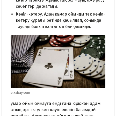
қатар тұрақты жұмыстың болмауы, ажырасу
себептері де жатады.
Көңіл-көтеру. Адам құмар ойынды тек көңіл-
көтеру құралы ретінде қабылдап, соңында
тәуелді болып қалғанын байқамайды.
pixabay.com
Құмар ойын ойнауға енді ғана кіріскен адам
оның артты үлкен қауіп екенін бағамдай
алмайды. Алғашқыда ойынды жай ғана