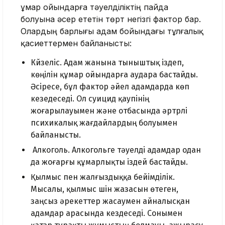
Құмар ойындарға тәуелділіктің пайда
болуына әсер ететін төрт негізгі фактор бар.
Олардың барлығы адам бойындағы тұлғалық
қасиеттермен байланысты:
Күйзеліс. Адам жанына тыныштық іздеп,
көңілін құмар ойындарға аудара бастайды.
Әсіресе, бұл фактор әйел адамдарда көп
кезедеседі. Ол суицид қаупінің
жоғарылауымен және отбасында әртүрлі
психикалық жағдайлардың болуымен
байланысты.
Алкоголь. Алкогольге тәуелді адамдар одан
да жоғарғы құмарлықты іздей бастайды.
Қылмыс пен жалғыздыққа бейімділік.
Мысалы, қылмыс үшін жазасын өтеген,
заңсыз әрекеттер жасаумен айналысқан
адамдар арасында кездеседі. Сонымен