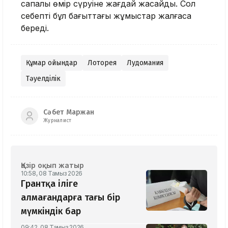
сапалы өмір сүруіне жағдай жасайды. Сол
себепті бұл бағыттағы жұмыстар жалғаса
береді.
Құмар ойындар
Лоторея
Лудомания
Тәуелділік
Сәбет Маржан
Журналист
Қазір оқып жатыр
10:58, 08 Тамыз 2026
Грантқа іліге
алмағандарға тағы бір
мүмкіндік бар
09:42, 08 Тамыз 2026