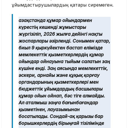
ұйымдастырушылардың қатары сиремеген.
Қазақстанда құмар ойындармен
күрестің кешенді жұмыстары
жүргізіліп, 2026 жылға дейінгі нақты
жоспарлары әзірленді. Сонымен қатар,
биыл 9 қыркүйектен бастап елімізде
мемлекеттік қызметкерлердің құмар
ойындар ойнауына тыйым салатын заң
күшіне енді. Заң аясында мемлекеттік,
әскери, арнайы және құқық қорғау
органдарының қызметкерлері мен
бюджеттік ұйымдардың басшылары
құмар ойын ойнап, бәс тіге алмайды.
Ал аталмыш заңға бағынбағандар
қызметінен, лауазымынан
босатылады. Сондай-ақ қарызы бар
борышкерлердің бірыңғай тізілімінде