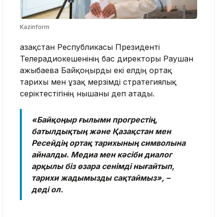
Kazinform
Қазақстан Республикасы Президенті
Телерадиокешенінің бас директоры Раушан
Қажыбаева Байқоңырды екі елдің ортақ
тарихы мен ұзақ мерзімді стратегиялық
серіктестігінің нышаны деп атады.
«Байқоңыр ғылыми прогрестің,
батылдықтың және Қазақстан мен
Ресейдің ортақ тарихының символына
айналды. Медиа мен кәсіби диалог
арқылы біз өзара сенімді нығайтып,
тарихи жадымызды сақтаймыз», –
деді ол.