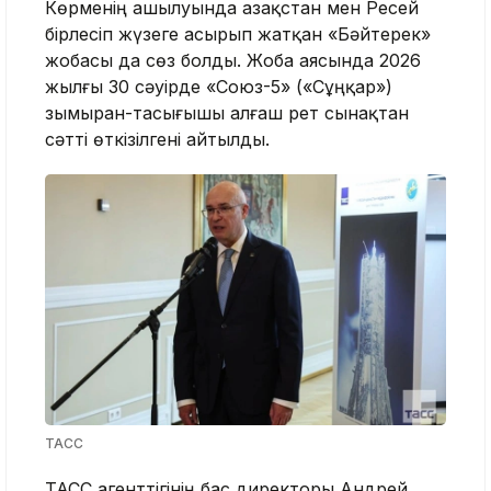
Көрменің ашылуында Қазақстан мен Ресей
бірлесіп жүзеге асырып жатқан «Бәйтерек»
жобасы да сөз болды. Жоба аясында 2026
жылғы 30 сәуірде «Союз-5» («Сұңқар»)
зымыран-тасығышы алғаш рет сынақтан
сәтті өткізілгені айтылды.
ТАСС
ТАСС агенттігінің бас директоры Андрей