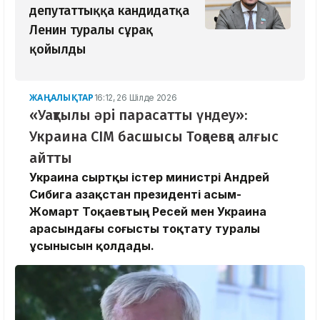
депутаттыққа кандидатқа
Ленин туралы сұрақ
қойылды
ЖАҢАЛЫҚТАР
16:12, 26 Шілде 2026
«Уақтылы әрі парасатты үндеу»:
Украина СІМ басшысы Тоқаевқа алғыс
айтты
Украина сыртқы істер министрі Андрей
Сибига Қазақстан президенті Қасым-
Жомарт Тоқаевтың Ресей мен Украина
арасындағы соғысты тоқтату туралы
ұсынысын қолдады.