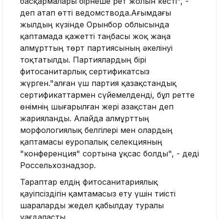
басқармалары бірнеше рет жолын кесті", -
деп атап өтті ведомствода.Ағымдағы
жылдың күзінде Орынбор облысында
қаптамада қажетті таңбасы жоқ жаңа
алмұрттың төрт партиясының әкелінуі
тоқтатылды. Партиялардың бірі
фитосанитарлық сертификатсыз
жүрген."Қалған үш партия қазақстандық
сертификаттармен сүйемелденді, бұл ретте
өнімнің шығарылған жері Қазақстан деп
жарияланды. Алайда алмұрттың
морфологиялық белгілері мен олардың
қаптамасы еуропалық селекцияның
"конференция" сортына ұқсас болды", - деді
Россельхознадзор.
Тараптар елдің фитосанитариялық
қауіпсіздігін қамтамасыз ету үшін тиісті
шараларды жедел қабылдау туралы
уағдаласты.