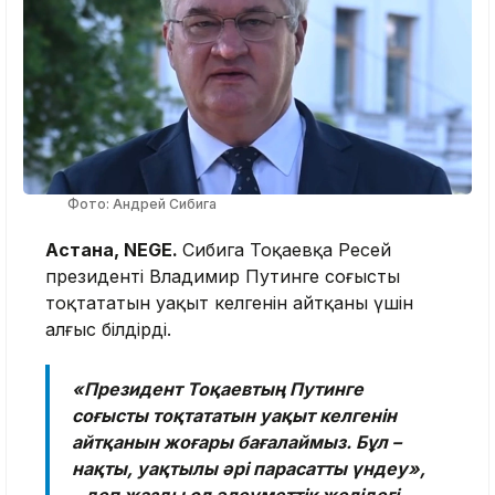
Фото: Андрей Сибига
Астана, NEGE.
Сибига Тоқаевқа Ресей
президенті Владимир Путинге соғысты
тоқтататын уақыт келгенін айтқаны үшін
алғыс білдірді.
«Президент Тоқаевтың Путинге
соғысты тоқтататын уақыт келгенін
айтқанын жоғары бағалаймыз. Бұл –
нақты, уақтылы әрі парасатты үндеу»,