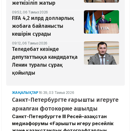
жеткізіліп жатыр
09:52, 06 Тамыз 2026
FIFA 4,2 млрд долларлық
жобаға байланысты
кешірім сұрады
09:12, 06 Тамыз 2026
Теледебат кезінде
депутаттыққа кандидатқа
Ленин туралы сұрақ
қойылды
ЖАҢАЛЫҚТАР
16:39, 03 Тамыз 2026
Санкт-Петербургте ғарышты игеруге
арналған фотокөрме ашылды
Санкт-Петербургте III Ресей–Қазақстан
медиафорумы «Ғарышты игеру ресейлік
және қазақстандық фотографтардың