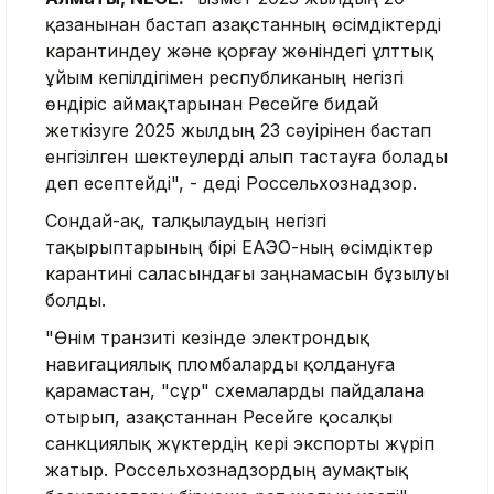
қазанынан бастап Қазақстанның өсімдіктерді
карантиндеу және қорғау жөніндегі ұлттық
ұйым кепілдігімен республиканың негізгі
өндіріс аймақтарынан Ресейге бидай
жеткізуге 2025 жылдың 23 сәуірінен бастап
енгізілген шектеулерді алып тастауға болады
деп есептейді", - деді Россельхознадзор.
Сондай-ақ, талқылаудың негізгі
тақырыптарының бірі ЕАЭО-ның өсімдіктер
карантині саласындағы заңнамасын бұзылуы
болды.
"Өнім транзиті кезінде электрондық
навигациялық пломбаларды қолдануға
қарамастан, "сұр" схемаларды пайдалана
отырып, Қазақстаннан Ресейге қосалқы
санкциялық жүктердің кері экспорты жүріп
жатыр. Россельхознадзордың аумақтық