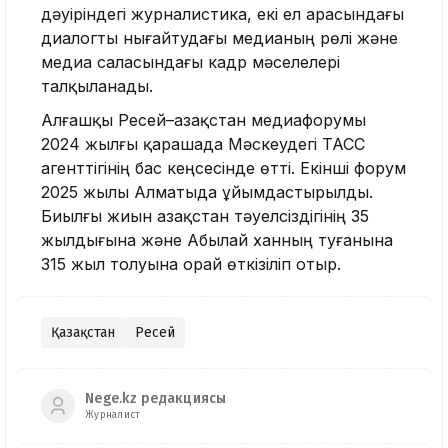
дәуіріндегі журналистика, екі ел арасындағы
диалогты нығайтудағы медианың рөлі және
медиа саласындағы кадр мәселелері
талқыланады.
Алғашқы Ресей–Қазақстан медиафорумы
2024 жылғы қарашада Мәскеудегі ТАСС
агенттігінің бас кеңсесінде өтті. Екінші форум
2025 жылы Алматыда ұйымдастырылды.
Биылғы жиын Қазақстан тәуелсіздігінің 35
жылдығына және Абылай ханның туғанына
315 жыл толуына орай өткізіліп отыр.
Қазақстан
Ресей
Nege.kz редакциясы
Журналист