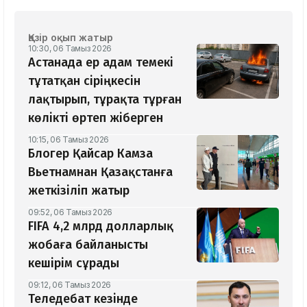
Қазір оқып жатыр
10:30, 06 Тамыз 2026
Астанада ер адам темекі
тұтатқан сіріңкесін
лақтырып, тұрақта тұрған
көлікті өртеп жіберген
10:15, 06 Тамыз 2026
Блогер Қайсар Камза
Вьетнамнан Қазақстанға
жеткізіліп жатыр
09:52, 06 Тамыз 2026
FIFA 4,2 млрд долларлық
жобаға байланысты
кешірім сұрады
09:12, 06 Тамыз 2026
Теледебат кезінде