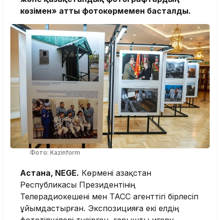
көзімен» атты фотокөрмемен басталды.
Фото: Kazinform
Астана, NEGE.
Көрмені Қазақстан
Республикасы Президентінің
Телерадиокешені мен ТАСС агенттігі бірлесіп
ұйымдастырған. Экспозицияға екі елдің