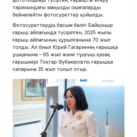
фототілшілері түсірген, ғарышты игеру
тарихындағы маңызды оқиғаларды
бейнелейтін фотосуреттер қойылды.
Фотосуреттердің басым бөлігі Байқоңыр
ғарыш айлағында түсірілген. 2025 жылы
ғарыш айлағының құрылғанына 70 жыл
толды. Ал биыл Юрий Гагариннің ғарышқа
ұшқанына – 65 жыл және тұңғыш қазақ
ғарышкері Тоқтар Әубәкіровтің ғарышқа
сапарына 35 жыл толып отыр.