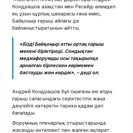
Кондрашов Қазақстан мен Ресейді әлемдегі
ең ұзын құрлық шекарасы ғана емес,
Байқоңыр ғарыш айлағы да
байланыстыратынын айтты.
«Бізді Байқоңыр атты ортақ ғарыш
мекені біріктіреді. Сондықтан
медиафорумды осы тақырыпқа
арналған бірлескен көрмемен
бастауды жөн көрдік», – деді ол.
Андрей Кондрашов бұл оқиғаны екі елдің
ғарыш саласындағы серіктестігін жаңа
деңгейге көтеретін тарихи қадам деп
бағалады.
Форумның пленарлық отырыстарында
жасанды интеллект пен жалған ақпарат