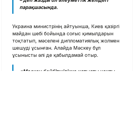
– деп жазды ол әлеуметтік желідегі
парақшасында.
Украина министрінің айтуынша, Киев қазіргі
майдан шебі бойында соғыс қимылдарын
тоқтатып, мәселені дипломатиялық жолмен
шешуді ұсынған. Алайда Мәскеу бұл
ұсынысты әлі де қабылдамай отыр.
«Мәскеу бейбітшілікке қатысты нақты
ұсыныстарды қабылдауы үшін оған
қысымды күшейту қажет», – деді
Украина СІМ басшысы.
25 шілдеде Омбыда өткен Қазақстан мен
Ресейдің өңіраралық ынтымақтастық
форумында Тоқаев Украинадағы соғысты
уақытша тоқтатып, «Ыстанбұл формуласы