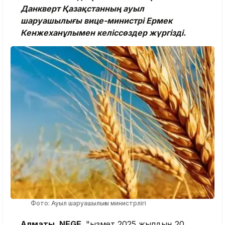
Данкверт Қазақстанның ауыл
шаруашылығы вице-министрі Ермек
Кенжеханұлымен келіссөздер жүргізді.
Фото: Ауыл шаруашылығы министрлігі
Алматы, NEGE.
"Қызмет 2025 жылдың 20