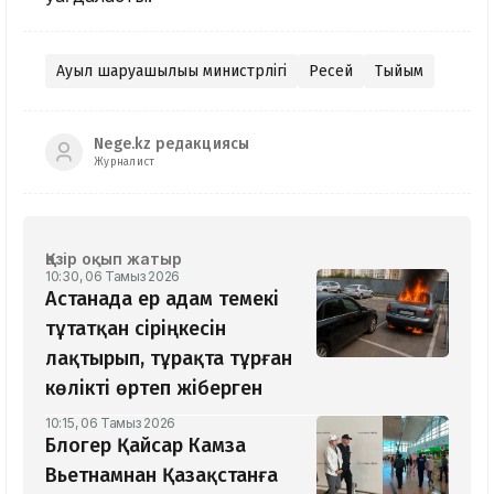
Ауыл шаруашылығы министрлігі
Ресей
Тыйым
Nege.kz редакциясы
Журналист
Қазір оқып жатыр
10:30, 06 Тамыз 2026
Астанада ер адам темекі
тұтатқан сіріңкесін
лақтырып, тұрақта тұрған
көлікті өртеп жіберген
10:15, 06 Тамыз 2026
Блогер Қайсар Камза
Вьетнамнан Қазақстанға