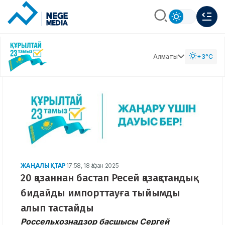
Алматы
+3°C
ЖАҢАЛЫҚТАР
17:58, 18 Қазан 2025
20 қазаннан бастап Ресей қазақстандық
бидайды импорттауға тыйымды
алып тастайды
Россельхознадзор басшысы Сергей