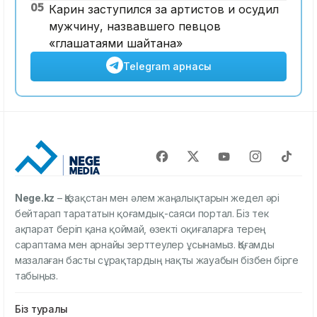
05
Карин заступился за артистов и осудил
мужчину, назвавшего певцов
«глашатаями шайтана»
Telegram арнасы
Nege.kz
– Қазақстан мен әлем жаңалықтарын жедел әрі
бейтарап тарататын қоғамдық-саяси портал. Біз тек
ақпарат беріп қана қоймай, өзекті оқиғаларға терең
сараптама мен арнайы зерттеулер ұсынамыз. Қоғамды
мазалаған басты сұрақтардың нақты жауабын бізбен бірге
табыңыз.
Біз туралы