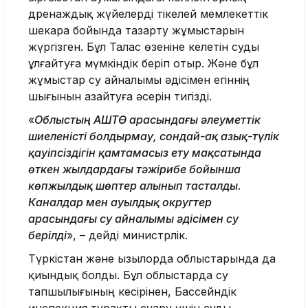
дренаждық жүйелерді тікелей мемлекеттік
шекара бойында тазарту жұмыстарын
жүргізген. Бұл Талас өзеніне келетін суды
ұлғайтуға мүмкіндік беріп отыр. Және бұл
жұмыстар су айналымы әдісімен егіннің
шығынын азайтуға әсерін тигізді.
«
Облыстың АШТӨ арасындағы әлеуметтік
шиеленісті болдырмау, сондай-ақ азық-түлік
қауіпсіздігін қамтамасыз ету мақсатында
өткен жылдардағы тәжірибе бойынша
көпжылдық шөптер алынып тасталды.
Каналдар мен ауылдық округтер
арасындағы су айналымы әдісімен су
берілді
», – дейді министрлік.
Түркістан және Қызылорда облыстарында да
қиындық болды. Бұл облыстарда су
тапшылығының кесірінен, Бассейндік