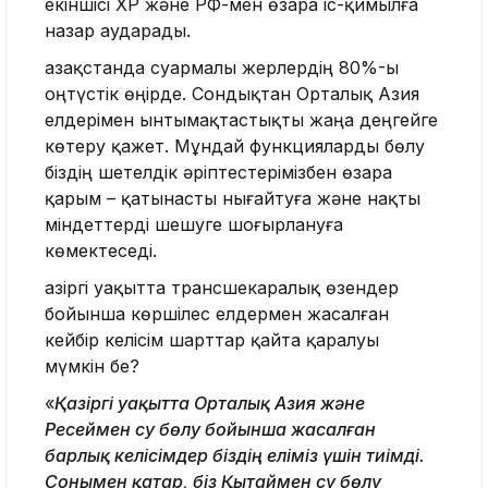
екіншісі ҚХР және РФ-мен өзара іс-қимылға
назар аударады.
Қазақстанда суармалы жерлердің 80%-ы
оңтүстік өңірде. Сондықтан Орталық Азия
елдерімен ынтымақтастықты жаңа деңгейге
көтеру қажет. Мұндай функцияларды бөлу
біздің шетелдік әріптестерімізбен өзара
қарым – қатынасты нығайтуға және нақты
міндеттерді шешуге шоғырлануға
көмектеседі.
Қазіргі уақытта трансшекаралық өзендер
бойынша көршілес елдермен жасалған
кейбір келісім шарттар қайта қаралуы
мүмкін бе?
«
Қазіргі уақытта Орталық Азия және
Ресеймен су бөлу бойынша жасалған
барлық келісімдер біздің еліміз үшін тиімді.
Сонымен қатар, біз Қытаймен су бөлу