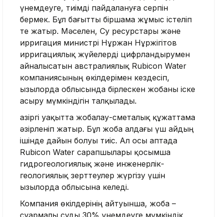
үнемдеуге, тиімді пайдалануға серпін
бермек. Бұл бағытты біршама жұмыс істеліп
те жатыр. Мәселен, Су ресурстары және
ирригация министрі Нұржан Нұржігітов
ирригациялық жүйелерді цифрландырумен
айналысатын австралиялық Rubicon Water
компаниясының өкілдерімен кездесіп,
Қызылорда облысында бірлескен жобаны іске
асыру мүмкіндігін талқылады.
Қазіргі уақытта жобалау-сметалық құжаттама
әзірленіп жатыр. Бұл жоба алдағы үш айдың
ішінде дайын болуы тиіс. Ал осы аптада
Rubicon Water сарапшылары қосымша
гидрогеологиялық және инженерлік-
геологиялық зерттеулер жүргізу үшін
Қызылорда облысына келеді.
Компания өкілдерінің айтуынша, жоба –
суармалы суды 30% үнемдеуге мүмкіндік