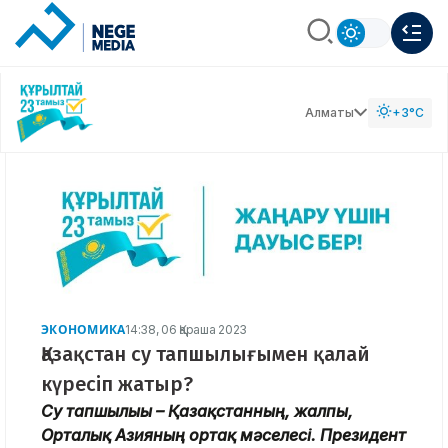
Алматы
+3°C
ЭКОНОМИКА
14:38, 06 Қараша 2023
Қазақстан су тапшылығымен қалай
күресіп жатыр?
Су тапшылығы – Қазақстанның, жалпы,
Орталық Азияның ортақ мәселесі. Президент