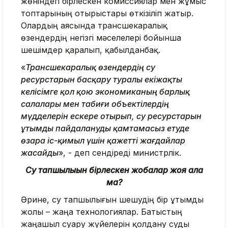
жөніндегі бірлескен комиссиялар мен жұмыс
топтарының отырыстары өткізіліп жатыр.
Олардың аясында трансшекаралық
өзендердің негізгі мәселелері бойынша
шешімдер қаралып, қабылданбақ.
«
Трансшекаралық өзендердің су
ресурстарын басқару туралы екіжақты
келісімге қол қою экономиканың барлық
салалары мен табиғи объектілердің
мүдделерін ескере отырып, су ресурстарын
ұтымды пайдалануды қамтамасыз етуде
өзара іс-қимыл үшін қажетті жағдайлар
жасайды
», - деп сендіреді министрлік.
Су тапшылығын бірлескен жобалар жоя ала
ма?
Әрине, су тапшылығын шешудің бір ұтымды
жолы – жаңа технологиялар. Батыстың
жаңашыл суару жүйелерін қолдану суды