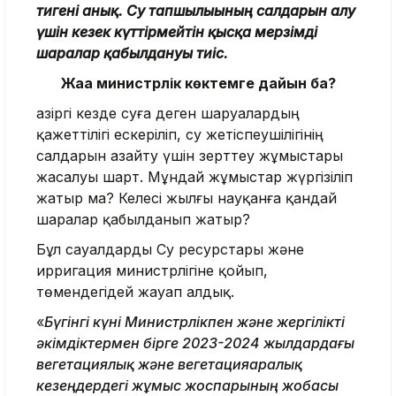
тигені анық. Су тапшылығының салдарын алу
үшін кезек күттірмейтін қысқа мерзімді
шаралар қабылдануы тиіс.
Жаңа министрлік көктемге дайын ба?
Қазіргі кезде суға деген шаруалардың
қажеттілігі ескеріліп, су жетіспеушілігінің
салдарын азайту үшін зерттеу жұмыстары
жасалуы шарт. Мұндай жұмыстар жүргізіліп
жатыр ма? Келесі жылғы науқанға қандай
шаралар қабылданып жатыр?
Бұл сауалдарды Су ресурстары және
ирригация министрлігіне қойып,
төмендегідей жауап алдық.
«
Бүгінгі күні Министрлікпен және жергілікті
әкімдіктермен бірге 2023-2024 жылдардағы
вегетациялық және вегетацияаралық
кезеңдердегі жұмыс жоспарының жобасы