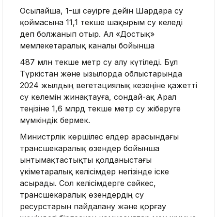
Осылайша, 1-ші сәуірге дейін Шардара су
қоймасына 11,1 текше шақырым су келеді
деп болжанып отыр. Ал «Достық»
мемлекетаралық каналы бойынша
487 млн текше метр су алу күтіледі. Бұл
Түркістан және Қызылорда облыстарында
2024 жылдың вегетациялық кезеңіне қажетті
су көлемін жинақтауға, сондай-ақ Арал
теңізіне 1,6 млрд текше метр су жіберуге
мүмкіндік бермек.
Министрлік көршілес елдер арасындағы
трансшекаралық өзендер бойынша
ынтымақтастықты қолданыстағы
үкіметаралық келісімдер негізінде іске
асырады. Сол келісімдерге сәйкес,
трансшекаралық өзендердің су
ресурстарын пайдалану және қорғау