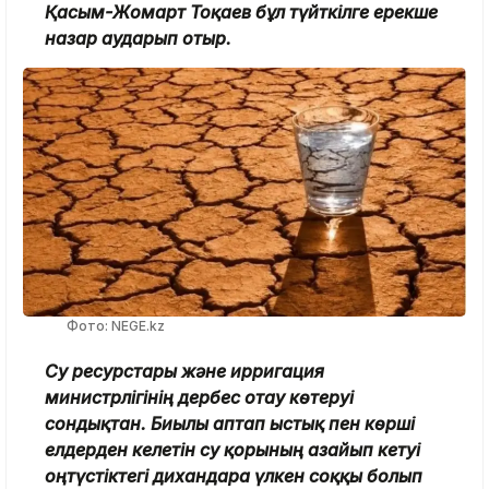
Қасым-Жомарт Тоқаев бұл түйткілге ерекше
назар аударып отыр.
Фото: NEGE.kz
Су ресурстары және ирригация
министрлігінің дербес отау көтеруі
сондықтан. Биылғы аптап ыстық пен көрші
елдерден келетін су қорының азайып кетуі
оңтүстіктегі дихандарға үлкен соққы болып