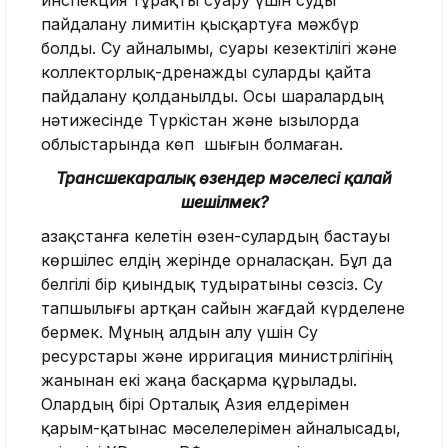
инспекция тұрақты суару үшін суды
пайдалану лимитін қысқартуға мәжбүр
болды. Су айналымы, суары кезектілігі және
коллекторлық-дренажды суларды қайта
пайдалану қолданылды. Осы шаралардың
нәтижесінде Түркістан және Қызылорда
облыстарында көп шығын болмаған.
Трансшекаралық өзендер мәселесі қалай
шешілмек?
Қазақстанға келетін өзен-сулардың бастауы
көршілес елдің жерінде орналасқан. Бұл да
белгілі бір қиындық тудыратыны сөзсіз. Су
тапшылығы артқан сайын жағдай күрделене
бермек. Мұның алдын алу үшін Су
ресурстары және ирригация министрлігінің
жанынан екі жаңа басқарма құрылады.
Олардың бірі Орталық Азия елдерімен
қарым-қатынас мәселелерімен айналысады,