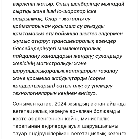
әзірленіп жатыр. Оның шеңберінде мынадай
сыртқы және ішкі іс-шаралар іске
асырылмақ. Олар – жоғарғы су
қоймаларынан қосымша су ағызуды
қамтамасыз ету бойынша шектес елдермен
жұмыс атқару; трансшекаралық өзендер
бассейндеріндегі мемлекетаралық
пайдалану каналдарын жөндеу; суландыру
желісінің магистральды және
шаруашылықаралық каналдарын тазалау
және қосымша жабдықтарды (сорғы
қондырғыларын) сатып алу; су үнемдеу
технологияларын кеңінен енгізу
».
Сонымен қатар, 2024 жылдың ақпан айында
вегетациялық кезеңге арналған болжамды
кесте әзірленгеннен кейін, министрлік
тарапынан өңірлерде ауыл шаруашылығы
тауар өндірушілерімен вегетациялық кезеңге