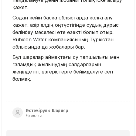
пайдалануға дейін жобаны толық іске асыру
қажет.
Содан кейін басқа облыстарда қолға алу
қажет. Қазір елдің оңтүстігінде судың дұрыс
бөлінбеу мәселесі өте өзекті болып отыр.
Rubicon Water компаниясының Түркістан
облысында да жобалары бар.
Бұл шаралар аймақтағы су тапшылығы мен
ғаламдық жылынудың салдарларын
жеңілдетіп, өзгерістерге бейімделуге сеп
болмақ.
Өстемірұлы Шадияр
Журналист