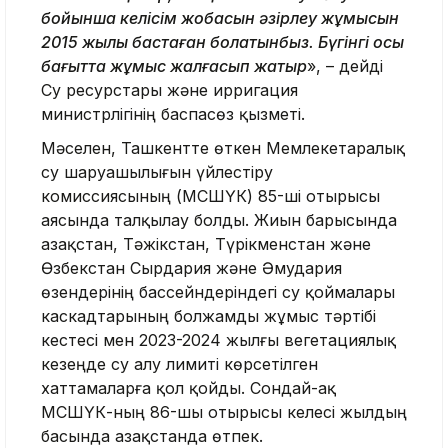
бойынша келісім жобасын әзірлеу жұмысын
2015 жылы бастаған болатынбыз. Бүгінгі осы
бағытта жұмыс жалғасып жатыр
», – дейді
Су ресурстары және ирригация
министрлігінің баспасөз қызметі.
Мәселен, Ташкентте өткен Мемлекетаралық
су шаруашылығын үйлестіру
комиссиясының (МСШҮК) 85-ші отырысы
аясында талқылау болды. Жиын барысында
Қазақстан, Тәжікстан, Түрікменстан және
Өзбекстан Сырдария және Әмудария
өзендерінің бассейндеріндегі су қоймалары
каскадтарының болжамды жұмыс тәртібі
кестесі мен 2023-2024 жылғы вегетациялық
кезеңде су алу лимиті көрсетілген
хаттамаларға қол қойды. Сондай-ақ
МСШҮК-ның 86-шы отырысы келесі жылдың
басында Қазақстанда өтпек.