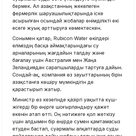
бермек. Ал Қазақстанның жекелеген
фермерлік шаруашылықтарында іске
асырылған осындай жобалар өнімділікті екі
есеге жуық арттыруға көмектескен.
Сонымен қатар, Rubicon Water өкілдері
еліміздің басқа аймақтарындағы су
арналарының жағдайын талдау және
бағалау үшін Австралия мен Жаңа
Зеландиядан сарапшыларды тартуға дайын.
Сондай-ақ, компания өз зауыттарының бірін
Қазақстанға көшіру мүмкіндігін де
қарастырып жатыр.
Министр өз кезегінде қазіргі уақытта күш-
жігерді бір өңірге шоғырландыру қажет
екенін атап өтті. Оң нәтижеге қол жеткізу
үшін алдымен бір өңірде сумен қамтамасыз
етуден бастап, суармалы алқаптарда суды