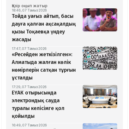
Қазір оқып жатыр
18:46, 07 Тамыз 2026
Тойда уағыз айтып, басы
дауға қалған ақсақалдың
қызы Тоқаевқа үндеу
жасады
17:47, 07 Тамыз 2026
«Ресейден жеткізілген»:
Алматыда жалған көлік
нөмірлерін сатқан тұрғын
ұсталды
17:29, 07 Тамыз 2026
ЕҮАК отырысында
электрондық сауда
туралы келісімге қол
қойылды
16:49, 07 Тамыз 2026