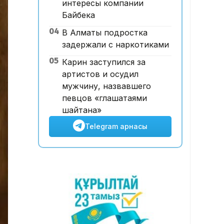
интересы компании
шамамен 700 млн доллар
Байбека
табыстан қағылды – сарапшы
04
В Алматы подростка
09:15, 07 Тамыз 2026
задержали с наркотиками
Щучинскіде 12 адамның
өліміне әкелген жарылыс:
05
Карин заступился за
дәмхана иесі сотта жауап
артистов и осудил
берді
мужчину, назвавшего
певцов «глашатаями
шайтана»
Telegram арнасы