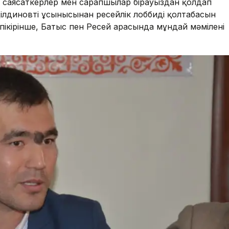
л саясаткерлер мен сарапшылар бірауыздан қолдап
лдиновтің ұсынысынан ресейлік лоббидің қолтаңбасын
пікірінше, Батыс пен Ресей арасында мұндай мәміленің