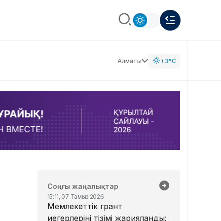
Алматы
+3°C
Соңғы жаңалықтар
15:11, 07 Тамыз 2026
Мемлекеттік грант
иегерлерінің тізімі жарияланды: