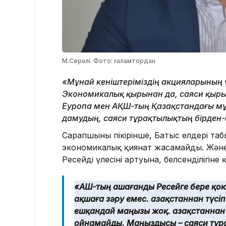
М.Серәлі. Фото: ғаламтордан
«Мұнай кеніштеріміздің акцияларының ү
Экономикалық қырынан да, саяси қырына
Еуропа мен АҚШ-тың Қазақстандағы мұн
дамудың, саяси тұрақтылықтың бірден-б
Сарапшының пікірінше, Батыс елдері та
экономикалық қиянат жасамайды. Және
Ресейдің үлесінің артуына, белсенділігіне 
«АҚШ-тың Қашағанды Ресейге бере қою
ақшаға зәру емес. Қазақстаннан түсі
ешқандай маңызы жоқ. Қазақстаннан
ойнамайды. Маңыздысы – саяси тұрақ