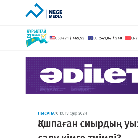
USD
471 / 469,95
EUR
541,04 / 540
CNY
НЫСАНА
10:10, 13 Сәуір 2024
Қашпаған сиырдың уыз