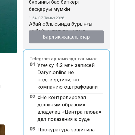
бұрынғы бас бапкері
басқаруы мүмкін
11:54, 07 Тамыз 2026
Абай облысында бұрынғы
жұбайын таяқпен ұрып
Барлық жаңалықтар
өлтірген ер адамға үкім
шықты
11:52, 07 Тамыз 2026
Telegram арнамызда танымал
Марқұм фельдшер Ұлдана
01
Утечку 4,2 млн записей
Мырзуанның жұбайы жаңа
Daryn.online не
некесіне қатысты пікір
подтвердили, но
білдірді
н
компанию оштрафовали
10:20, 07 Тамыз 2026
Қызылорда облысында заңсыз
02
«Не контролировал
алтын өндірді деген күдікпен
должным образом»:
13 адам қамауға алынды
владелец «Центра плова»
дал показания в суде
09:52, 07 Тамыз 2026
Қазақстан КҚК-ға жасалған
03
Прокуратура защитила
шабуылдар салдарынан