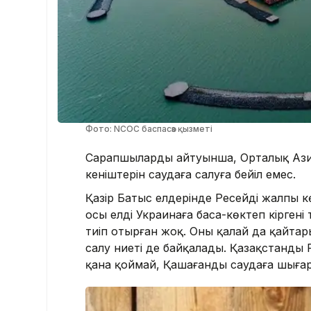
Фото: NCOC баспасөз қызметі
Сарапшылардың айтуынша, Орталық Ази
кеніштерін саудаға салуға бейіл емес.
Қазір Батыс елдерінде Ресейдің жалпы
осы елдің Украинаға баса-көктеп кірген
тиіп отырған жоқ. Оны қалай да қайтар
салу ниеті де байқалады. Қазақстанд
қана қоймай, Қашағанды саудаға шығаруғ