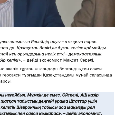
лес салмағын Ресейдің алуы – өте қиын нәрсе.
н да. Қазақстан билігі де бұған келісе қоймайды.
ай кен орындарына иелік етуі – демократиялық
ір кепілі»
, – дейді экономист Мақсат Серәлі.
быс әкеліп тұрған нысандары болғандықтан саяси-
 геосаяси тұрғыдан Қазақстандағы мұнай саласында
қарсы.
ы неғайбыл. Мүмкін де емес. Өйткені, АҚШ қазір
п жатқан табыстың деңгейі Құрама Штаттар үшін
 келетін Шевронның табысы аса маңызды рөл
тылық пен саяси көзқарас», – дейді экономист.