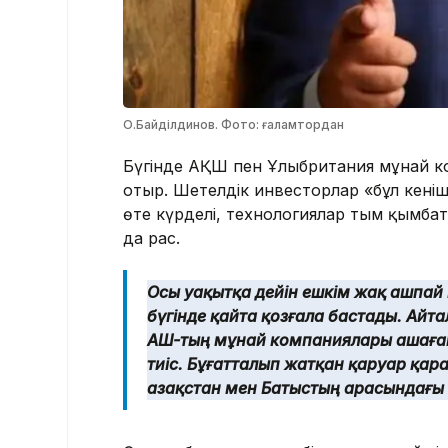
О.Байділдинов. Фото: ғаламтордан
Бүгінде АҚШ пен Ұлыбритания мұнай ком
отыр. Шетелдік инвесторлар «бұл кеніш
өте күрделі, технологиялар тым қымбат
да рас.
Осы уақытқа дейін ешкім жақ ашпай к
бүгінде қайта қозғала бастады. Айт
АҚШ-тың мұнай компаниялары Қашаған,
тиіс. Бұғатталып жатқан қаруар қа
Қазақстан мен Батыстың арасындағы 