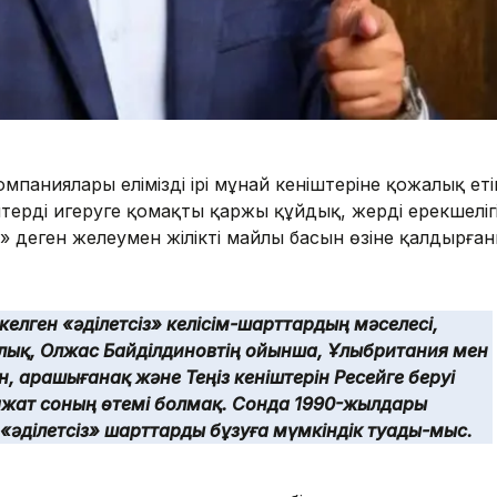
паниялары еліміздің ірі мұнай кеніштеріне қожалық еті
терді игеруге қомақты қаржы құйдық, жердің ерекшеліг
» деген желеумен жіліктің майлы басын өзіне қалдырға
елген «әділетсіз» келісім-шарттардың мәселесі,
алық, Олжас Байділдиновтің ойынша, Ұлыбритания мен
 Қарашығанақ және Теңіз кеніштерін Ресейге беруі
ражат соның өтемі болмақ. Сонда 1990-жылдары
«әділетсіз» шарттарды бұзуға мүмкіндік туады-мыс.