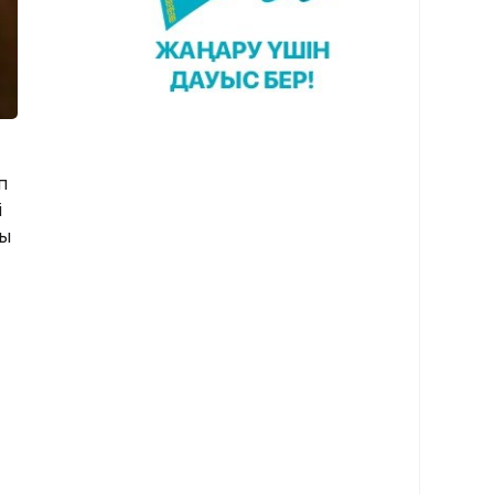
п
і
ны