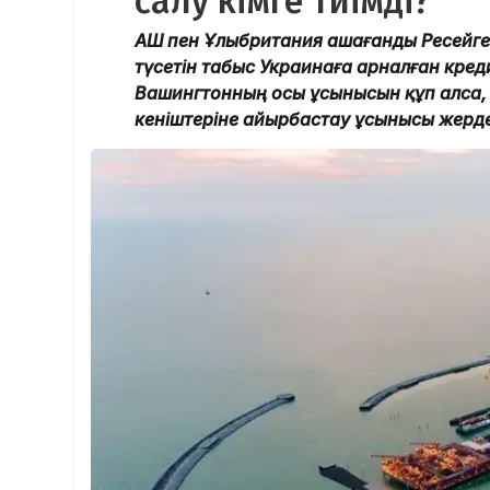
салу кімге тиімді?
АҚШ пен Ұлыбритания Қашағанды Ресейге
түсетін табыс Украинаға арналған креди
Вашингтонның осы ұсынысын құп алса, 
кеніштеріне айырбастау ұсынысы жерде