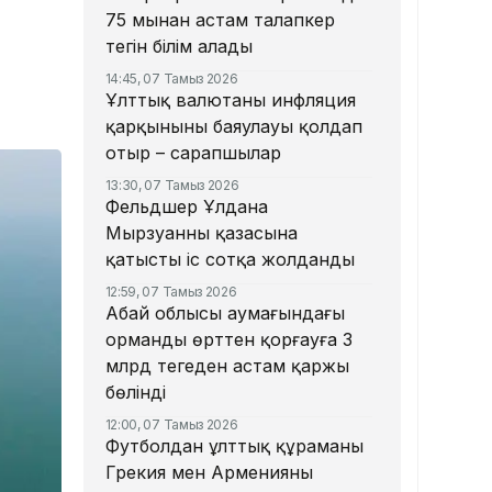
75 мыңнан астам талапкер
тегін білім алады
14:45, 07 Тамыз 2026
Ұлттық валютаны инфляция
қарқынының баяулауы қолдап
отыр – сарапшылар
13:30, 07 Тамыз 2026
Фельдшер Ұлдана
Мырзуанның қазасына
қатысты іс сотқа жолданды
12:59, 07 Тамыз 2026
Абай облысы аумағындағы
орманды өрттен қорғауға 3
млрд теңгеден астам қаржы
бөлінді
12:00, 07 Тамыз 2026
Футболдан ұлттық құраманы
Грекия мен Арменияның