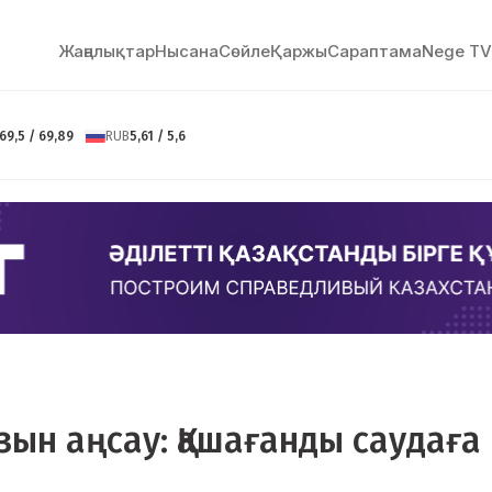
Жаңалықтар
Нысана
Сөйлe
Қаржы
Сараптама
Nege TV
69,5 / 69,89
RUB
5,61 / 5,6
ын аңсау: Қашағанды саудаға