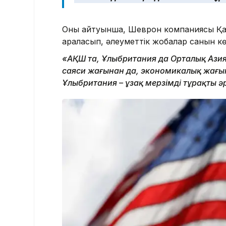
Оның айтуынша, Шеврон компаниясы Қа
араласып, әлеуметтік жобалар санын кө
«АҚШ та, Ұлыбритания да Орталық Азия
саяси жағынан да, экономикалық жағынан
Ұлыбритания – ұзақ мерзімді тұрақты әр