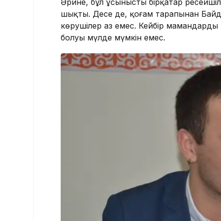
Әрине, бұл ұсынысты бірқатар ресейші
шықты. Десе де, қоғам тарапынан Байді
көрушілер аз емес. Кейбір мамандардың 
болуы мүлде мүмкін емес.