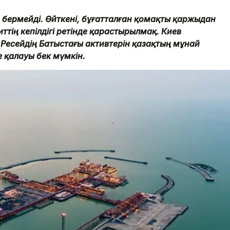
 бермейді. Өйткені, бұғатталған қомақты қаржыдан
ттің кепілдігі ретінде қарастырылмақ. Киев
Ресейдің Батыстағы активтерін қазақтың мұнай
 қалауы бек мүмкін.