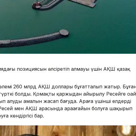
ядағы позициясын әлсіретіп алмауы үшін АҚШ қазақ
 көлемі 260 млрд АҚШ доллары бұғатталып жатыр. Бұға
і түрткі болды. Қомақты қаржыдан айырылу Ресейге оңай
ып алудың амалын жасап бағуда. Араға үшінші елдерді
ы Ресей мен АҚШ арасында араағайын болуға шақырып
а көндіргісі бар.