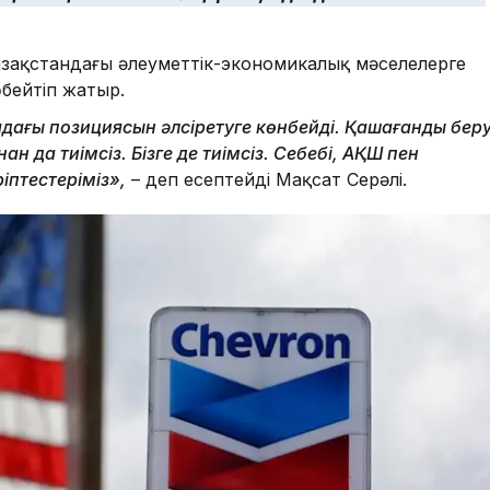
зақстандағы әлеуметтік-экономикалық мәселелерге
бейтіп жатыр.
дағы позициясын әлсіретуге көнбейді. Қашағанды бер
 да тиімсіз. Бізге де тиімсіз. Себебі, АҚШ пен
іптестеріміз»,
– деп есептейді Мақсат Серәлі.