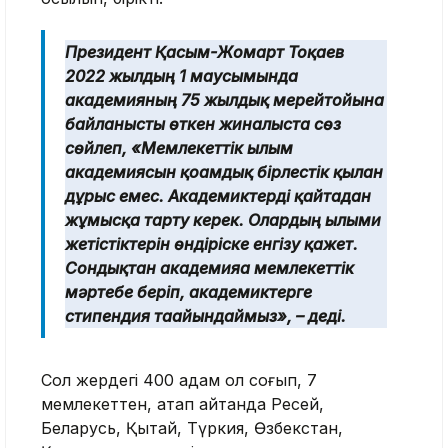
Президент Қасым-Жомарт Тоқаев
2022 жылдың 1 маусымында
академияның 75 жылдық мерейтойына
байланысты өткен жиналыста сөз
сөйлеп, «Мемлекеттік ғылым
академиясын қоғамдық бірлестік қылған
дұрыс емес. Академиктерді қайтадан
жұмысқа тарту керек. Олардың ғылыми
жетістіктерін өндіріске енгізу қажет.
Сондықтан академияға мемлекеттік
мәртебе беріп, академиктерге
стипендия тағайындаймыз», – деді.
Сол жердегі 400 адам қол соғып, 7
мемлекеттен, атап айтқанда Ресей,
Беларусь, Қытай, Түркия, Өзбекстан,