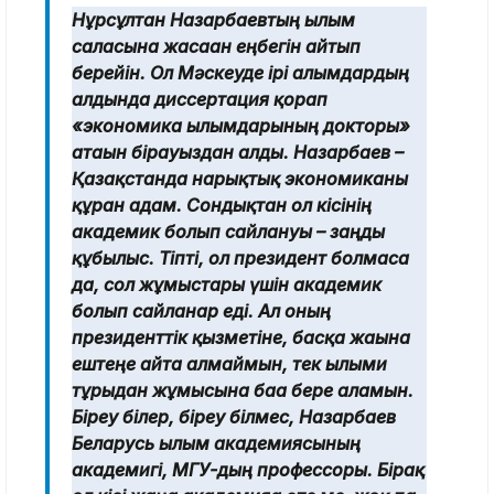
Нұрсұлтан Назарбаевтың ғылым
саласына жасаған еңбегін айтып
берейін. Ол Мәскеуде ірі ғалымдардың
алдында диссертация қорғап
«экономика ғылымдарының докторы»
атағын бірауыздан алды. Назарбаев –
Қазақстанда нарықтық экономиканы
құрған адам. Сондықтан ол кісінің
академик болып сайлануы – заңды
құбылыс. Тіпті, ол президент болмаса
да, сол жұмыстары үшін академик
болып сайланар еді. Ал оның
президенттік қызметіне, басқа жағына
ештеңе айта алмаймын, тек ғылыми
тұрғыдан жұмысына баға бере аламын.
Біреу білер, біреу білмес, Назарбаев
Беларусь ғылым академиясының
академигі, МГУ-дың профессоры. Бірақ