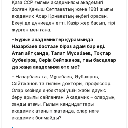
Қазақ ССР ғылым академиясы академигі
болған Қаныш Сәтпаевтың және 1981 жылы
академик Асқар Қонаевтың еңбегі орасан.
Екеуі де дүниеден өтті. Қазір жер басып, тірі
жүрген мен ғана.
– Бұрын академиктер құрамында
Назарбаев бастаған біраз адам бар еді.
Атап айтқанда, Талғат Мұсабаев, Тоқтар
Әубәкіров, Серік Сейтжанов, тағы басқалар
да жаңа академияға өте ме?
– Назарбаев та, Мұсабаев, Әубәкіров,
Сейтжанов та ғылым докторы, профессор.
Олар кезінде еңбектері үшін жабық дауыс
беру арқылы сайланған. Академик – олардың
заңды атағы. Ғылым кандидаттары
академик атанып жатқанда, олар неге
академик болмайды?