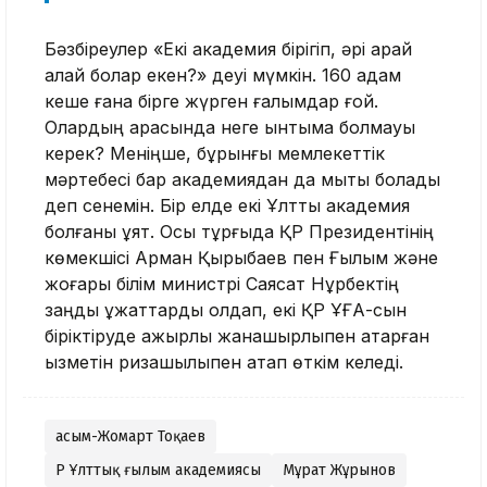
Бәзбіреулер «Екі академия бірігіп, әрі қарай
қалай болар екен?» деуі мүмкін. 160 адам
кеше ғана бірге жүрген ғалымдар ғой.
Олардың арасында неге ынтымақ болмауы
керек? Меніңше, бұрынғы мемлекеттік
мәртебесі бар академиядан да мықты болады
деп сенемін. Бір елде екі Ұлттық академия
болғаны ұят. Осы тұрғыда ҚР Президентінің
көмекшісі Арман Қырықбаев пен Ғылым және
жоғары білім министрі Саясат Нұрбектің
заңды құжаттарды қолдап, екі ҚР ҰҒА-сын
біріктіруде қажырлы жанашырлықпен атқарған
қызметін ризашылықпен атап өткім келеді.
Қасым-Жомарт Тоқаев
ҚР Ұлттық ғылым академиясы
Мұрат Жұрынов