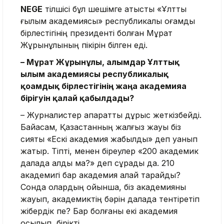
NEGE
тілшісі бұл шешімге қатысты «Ұлттық
ғылым академиясы» республикалық қоғамдық
бірлестігінің президенті болған Мұрат
Жұрынұлының пікірін білген еді.
– Мұрат Жұрынұлы, ғалымдар Ұлттық
ғылым академиясы республикалық
қоғамдық бірлестігінің жаңа академияға
бірігуін қалай қабылдады?
– Журналистер ақпаратты дұрыс жеткізбейді.
Байқасам, Қазақстанның жалғыз жауы біз
сияқты «Ескі академия жабылды» деп қуанып
жатыр. Тіпті, менен біреулер «200 академик
далада қалды ма?» деп сұрады да. 210
академигі бар академия қалай тарайды?
Сонда олардың ойынша, біз академияны
жауып, академиктің бәрін далада тентіретіп
жібердік пе? Бар болғаны екі академия
қосылып, бірікті.