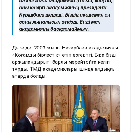
ол кісі жаңа академияға өте ме, жоқ па,
оны қазіргі академияның президенті
Күрішбаев шешеді. Біздің академия ең
соңғы жиналысын өткізді. Енді мен
академияны басқармаймын.
Десе де, 2003 жылы Назарбаев академияны
«Қоғамдық бірлестік» етіп өзгертті. Бірақ бізді
қаржыландырып, барлық мерейтойға келіп
тұрды. ТМД академиялары ішінде алдыңғы
қатарда болдық.