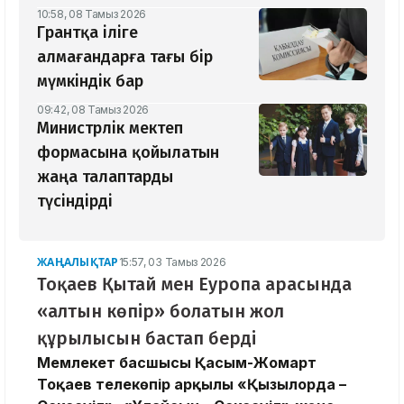
10:58, 08 Тамыз 2026
Грантқа іліге
алмағандарға тағы бір
мүмкіндік бар
09:42, 08 Тамыз 2026
Министрлік мектеп
формасына қойылатын
жаңа талаптарды
түсіндірді
ЖАҢАЛЫҚТАР
15:57, 03 Тамыз 2026
Тоқаев Қытай мен Еуропа арасында
«алтын көпір» болатын жол
құрылысын бастап берді
Мемлекет басшысы Қасым-Жомарт
Тоқаев телекөпір арқылы «Қызылорда –