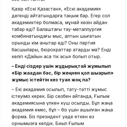
Қазір «Ескі Қазақстан», «Ескі академия»
дегенді айтатындарға таңым бар. Егер сол
академиктер болмаса, мұнай көзін қайдан
табар еді? Балқаштағы тау-металлургия
комбинатындағы мыс, алтын шығатын
орынды кім анықтар еді? Оны партия
басшылары, бюрократтар атқарды ма? Енді
келіп «Дайын асқа тік қасық» болып отыр.
– Енді сіздер үшін жұдырықтай жұмылып
«Бір жағадан бас, бір жеңнен қол шығарып»
жұмыс істейтін кез туған жоқ па?
– Екі академия қосылып, тату-тәтті жұмыс
істеуіміз керек. Бір сөзбен айтқанда, Ғылым
академиясына үлкен күш қосылды. Бұл жаңа
академия емес, бұл – біз үшін ашылған жаңа
форма. Біз президент уәде еткен өз
орнымызға келдік. Биыл Ғылым