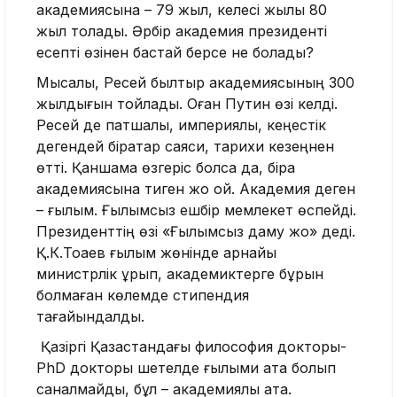
академиясына – 79 жыл, келесі жылы 80
жыл толады. Әрбір академия президенті
есепті өзінен бастай берсе не болады?
Мысалы, Ресей былтыр академиясының 300
жылдығын тойлады. Оған Путин өзі келді.
Ресей де патшалық, империялық, кеңестік
дегендей бірқатар саяси, тарихи кезеңнен
өтті. Қаншама өзгеріс болса да, бірақ
академиясына тиген жоқ қой. Академия деген
– ғылым. Ғылымсыз ешбір мемлекет өспейді.
Президенттің өзі «Ғылымсыз даму жоқ» деді.
Қ.К.Тоқаев ғылым жөнінде арнайы
министрлік құрып, академиктерге бұрын
болмаған көлемде стипендия
тағайындалды.
Қазіргі Қазақстандағы философия докторы-
PhD докторы шетелде ғылыми атақ болып
саналмайды, бұл – академиялық атақ.