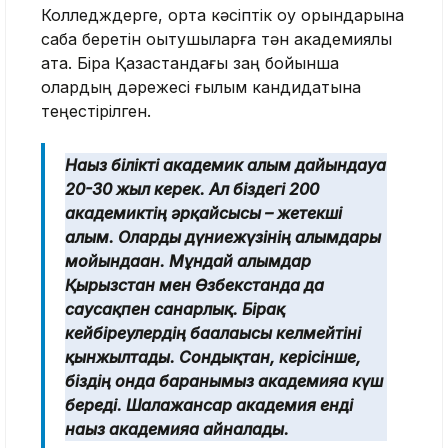
Колледждерге, орта кәсіптік оқу орындарына
сабақ беретін оқытушыларға тән академиялық
атақ. Бірақ Қазақстандағы заң бойынша
олардың дәрежесі ғылым кандидатына
теңестірілген.
Нағыз білікті академик ғалым дайындауға
20-30 жыл керек. Ал біздегі 200
академиктің әрқайсысы – жетекші
ғалым. Оларды дүниежүзінің ғалымдары
мойындаған. Мұндай ғалымдар
Қырғызстан мен Өзбекстанда да
саусақпен санарлық. Бірақ
кейбіреулердің бағалағысы келмейтіні
қынжылтады. Сондықтан, керісінше,
біздің онда барғанымыз академияға күш
береді. Шалажансар академия енді
нағыз академияға айналады.