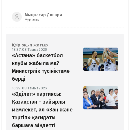
Мыңжасар Динара
Журналист
Қазір оқып жатыр
18:37, 08 Тамыз 2026
«Астана» баскетбол
клубы жабыла ма?
Министрлік түсініктеме
берді
16:29, 08 Тамыз 2026
«Әділет» партиясы:
Қазақстан – зайырлы
мемлекет, ал «Заң және
тәртіп» қағидаты
баршаға міндетті