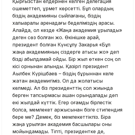
Қырғызстан елдерінен келген делегация
қошеметтеп, құрмет көрсетті. Бұл олардың
біздің академияны сыйлағаны, біздің
халықаралық аренадағы беделіміздің арқасы.
Алайда, ол кезде «Жаңа академия құрылады»
деген сөз болған жоқ. Өкінішке қарай,
президент болған Күнсұлу Закарья «Бұл
жаңа академияның сіздерге қатысы жоқ» деп
бізді қабылдамай қойды. Бір жыл өткен соң ол
кісі орнынан алынды. Қазіргі президент
Ақылбек Күрішбаев – біздің бұрыннан келе
жатқан академигіміз. Ол да жолатқысы
келмеді. Ал біз президенттің сол жиында
берген тапсырмасы қашан орындалады деп
екі жылдай күттік. Егер қоғамдық бірлестік
болсақ, мемлекет қаржысынан бізге стипендия
бере ме? Демек, біз мемлекеттікпіз. Бірақ
жаңа құрылған академия басшылары оны
мойындамады. Тіпті, президентке де,