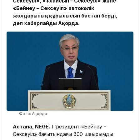
Сексеуіл», «Ұлғайсын – Сексеуіл» және
«Бейнеу – Сексеуіл» автокөлік
жолдарының құрылысын бастап берді,
деп хабарлайды Ақорда.
Фото: Ақорда
Астана, NEGE.
Президент «Бейнеу –
Сексеуіл» бағытындағы 800 шақырымдық