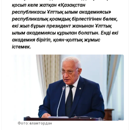
қосып келе жатқан «Қазақстан
республикасы Ұлттық ғылым академиясы»
республикалық қоғамдық бірлестігінен бөлек,
екі жыл бұрын президент жанынан Ұлттық
ғылым академиясы құрылған болатын. Енді екі
академия бірігіп, қоян-қолтық жұмыс
істемек.
Фото: ғаламтордан