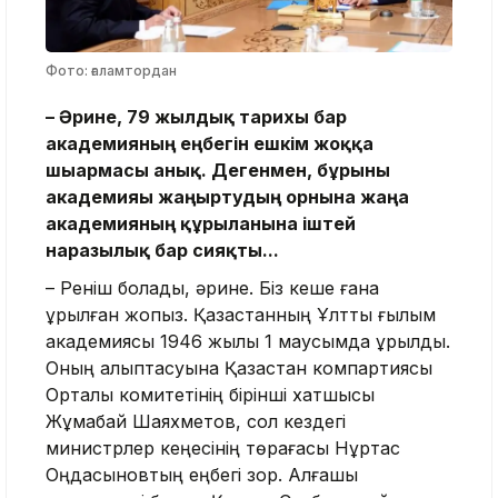
Фото: ғаламтордан
– Әрине, 79 жылдық тарихы бар
академияның еңбегін ешкім жоққа
шығармасы анық. Дегенмен, бұрынғы
академияы жаңғыртудың орнына жаңа
академияның құрылғанына іштей
наразылық бар сияқты...
– Реніш болады, әрине. Біз кеше ғана
құрылған жоқпыз. Қазақстанның Ұлттық ғылым
академиясы 1946 жылы 1 маусымда құрылды.
Оның қалыптасуына Қазақстан компартиясы
Орталық комитетінің бірінші хатшысы
Жұмабай Шаяхметов, сол кездегі
министрлер кеңесінің төрағасы Нұртас
Оңдасыновтың еңбегі зор. Алғашқы