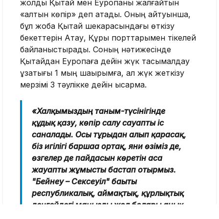
жолды Қытай мен Еуропаны жалғайтын
«алтын көпір» деп атады. Оның айтуынша,
бұл жоба Қытай шекарасындағы өткізу
бекеттерін Ақтау, Құрық порттарымен тікелей
байланыстырады. Соның нәтижесінде
Қытайдан Еуропаға дейін жүк тасымалдау
ұзақтығы 1 мың шақырымға, ал жүк жеткізу
мерзімі 3 тәулікке дейін қысқармақ.
«Халқымыздың таным-түсінігінде
құдық қазу, көпір салу сауапты іс
саналады. Осы тұрғыдан алып қарасақ,
біз игілігі баршаға ортақ, яғни өзіміз де,
өзгелер де пайдасын көретін аса
жауапты жұмысты бастап отырмыз.
"Бейнеу – Сексеуіл" бағыты
республикалық, аймақтық, құрлықтық
деңгейдегі маңызды жол болары анық.
Сондықтан бұл жолды "Арал-Каспий