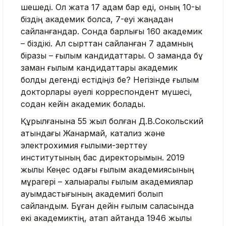
шешеді. Ол жақта 17 адам бар еді, оның 10-ы
біздің академик болса, 7-еуі жаңадан
сайланғандар. Сонда барлығы 160 академик
– біздікі. Ал сырттан сайланған 7 адамның
біразы – ғылым кандидаттары. О заманда бұ
заман ғылым кандидаттары академик
болды дегенді естідіңіз бе? Негізінде ғылым
докторлары әуелі корреспондент мүшесі,
содан кейін академик болады.
Құрылғанына 55 жыл болған Д.В.Сокольский
атындағы Жанармай, катализ және
электрохимия ғылыми-зерттеу
институтының бас директорымын. 2019
жылы Кеңес одағы ғылым академиясының
мұрагері – халықаралық ғылым академиялар
қауымдастығының академигі болып
сайландым. Бұған дейін ғылым саласында
екі академиктің, атап айтқанда 1946 жылы