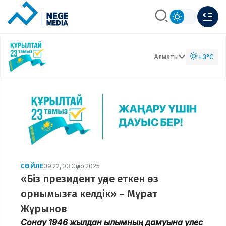
Алматы
+3°C
СӨЙЛЕ
09:22, 03 Сәуір 2025
«Біз президент уәде еткен өз
орнымызға келдік» – Мұрат
Жұрынов
Сонау 1946 жылдан ғылымның дамуына үлес