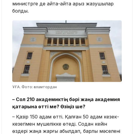
министрге де қайта-қайта арыз жазушылар
болды.
ҰҒА. Фото: ғаламтордан
– Сол 210 академиктің бәрі жаңа академия
қатарына өтті ме? Өзіңіз ше?
– Қазір 150 адам өтті. Қалған 50 адам кезек-
кезегімен мүшелікке өтеді. Содан кейін
өздері жаңа жарғы қабылдап, барлық мәселені