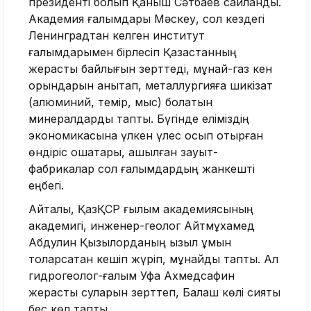
президенті болып Қаныш Сәтбаев сайланды.
Академия ғалымдары Мәскеу, сол кездегі
Ленинградтан келген институт
ғалымдарымен бірлесіп Қазақстанның
жерасты байлығын зерттеді, мұнай-газ кен
орындарын анықтап, металлургияға шикізат
(алюминий, темір, мыс) болатын
минералдарды тапты. Бүгінде еліміздің
экономикасына үлкен үлес қосып отырған
өндіріс ошақтары, ашылған зауыт-
фабрикалар сол ғалымдардың жанкешті
еңбегі.
Айталық, ҚазҚСР ғылым академиясының
академигі, инженер-геолог Айтмұхамед
Абдулин Қызылорданың қызыл құмын
толарсақтан кешіп жүріп, мұнайды тапты. Ал
гидрогеолог-ғалым Уфа Ахмедсафин
жерасты суларын зерттеп, Балқаш көлі сияқты
бес көл тапты.