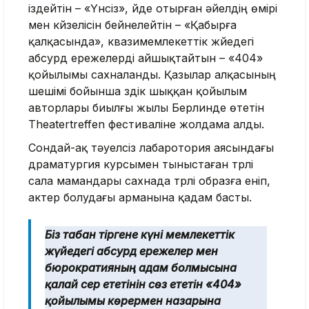
іздейтін – «Үнсіз», үйде отырған әйелдің өмірі
мен күйзелісін бейнелейтін – «Қабырға
қалқасында», квазимемлекеттік жүйедегі
абсурд ережелерді айшықтайтын – «404»
қойылымы сахналанды. Қазылар алқасының
шешімі бойынша үздік шыққан қойылым
авторлары биылғы жылы Берлинде өтетін
Theatertreffen фестиваліне жолдама алды.
Сондай-ақ тәуелсіз лабаротория аясындағы
драматургия курсымен тыныстаған түрлі
сала мамандары сахнада түрлі образға еніп,
актер болудағы арманына қадам басты.
Біз табан тіргене күні мемлекеттік
жүйедегі абсурд ережелер мен
бюрократияның адам болмысына
қалай әсер ететінін сөз ететін «404»
қойылымы көрермен назарына