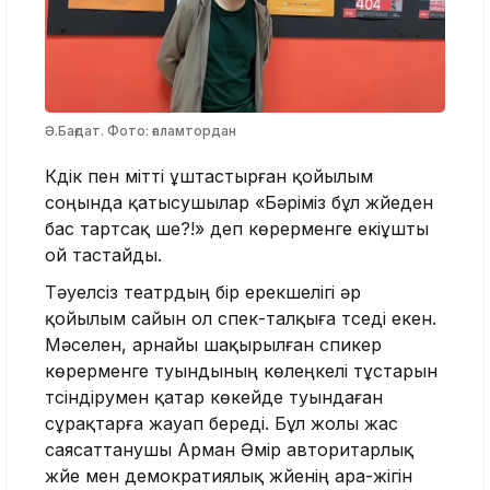
Ә.Бағдат. Фото: ғаламтордан
Күдік пен үмітті ұштастырған қойылым
соңында қатысушылар «Бәріміз бұл жүйеден
бас тартсақ ше?!» деп көрерменге екіұшты
ой тастайды.
Тәуелсіз театрдың бір ерекшелігі әр
қойылым сайын ол спек-талқыға түседі екен.
Мәселен, арнайы шақырылған спикер
көрерменге туындының көлеңкелі тұстарын
түсіндірумен қатар көкейде туындаған
сұрақтарға жауап береді. Бұл жолы жас
саясаттанушы Арман Әмір авторитарлық
жүйе мен демократиялық жүйенің ара-жігін