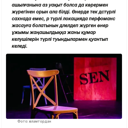
ашылғанына аз уақыт болса да көрермен
жүрегінен орын ала білді. Өнерде тек дәстүрлі
сахнада емес, әр түрлі локацияда перфоманс
жасауға болатынын дәлелдеп жүрген өнер
ұжымы жаңашылдыққа жаны құмар
келушілерін түрлі туындылармен қуантып
келеді.
Фото: ғаламтордан