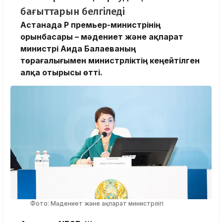
бағыттарын белгіледі
Астанада ҚР премьер-министрінің
орынбасары – мәдениет және ақпарат
министрі Аида Балаеваның
төрағалығымен министрліктің кеңейтілген
алқа отырысы өтті.
Фото: Мәдениет және ақпарат министрлігі