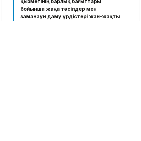
қызметінің барлық бағыттары
бойынша жаңа тәсілдер мен
заманауи даму үрдістері жан-жақты
қаралды. Салаларды уақыт
талабына және өзекті сын-
қатерлерге сай жүйелі жаңғырту
қажеттігіне ерекше назар
аударылды.
Сонымен қатар, дамыған мемлекеттердің
озық тәжірибесіне негізделген жаңа
Конституция жобасы сөз бостандығына
кепілдік беретіні, азаматтардың цифрлық
кеңістіктегі құқықтарын қорғау жөніндегі
норма алғаш рет енгізілгені атап өтілді.
Осыған байланысты, Аида Балаева
министрлік пен ведомстволық бағынысты
ұйымдардың қызметіне цифрлық