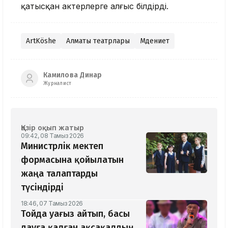
қатысқан актерлерге алғыс білдірді.
ArtKöshe
Алматы театрлары
Мәдениет
Камилова Динар
Журналист
Қазір оқып жатыр
09:42, 08 Тамыз 2026
Министрлік мектеп
формасына қойылатын
жаңа талаптарды
түсіндірді
18:46, 07 Тамыз 2026
Тойда уағыз айтып, басы
дауға қалған ақсақалдың