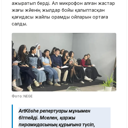
ажыратып берді. Ал микрофон алған жастар
жағы жүйенің жылдар бойы қалыптасқан
қағидасы жайлы орамды ойларын ортаға
салды.
Фото: NEGE
ArtKöshe репертуары мұнымен
бітпейді. Мәселен, қаржы
пирамидасының құрығына түсіп,