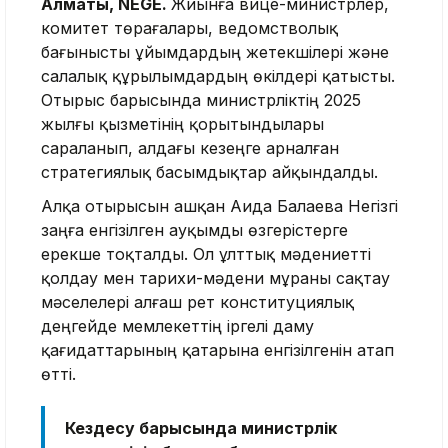
Алматы, NEGE.
Жиынға вице-министрлер,
комитет төрағалары, ведомстволық
бағынысты ұйымдардың жетекшілері және
салалық құрылымдардың өкілдері қатысты.
Отырыс барысында министрліктің 2025
жылғы қызметінің қорытындылары
сараланып, алдағы кезеңге арналған
стратегиялық басымдықтар айқындалды.
Алқа отырысын ашқан Аида Балаева Негізгі
заңға енгізілген ауқымды өзгерістерге
ерекше тоқталды. Ол ұлттық мәдениетті
қолдау мен тарихи-мәдени мұраны сақтау
мәселелері алғаш рет конституциялық
деңгейде мемлекеттің іргелі даму
қағидаттарының қатарына енгізілгенін атап
өтті.
Кездесу барысында министрлік