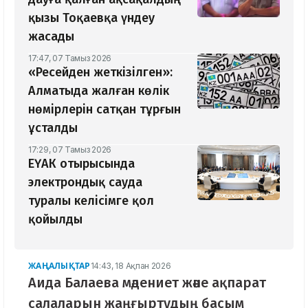
қызы Тоқаевқа үндеу
жасады
17:47, 07 Тамыз 2026
«Ресейден жеткізілген»:
Алматыда жалған көлік
нөмірлерін сатқан тұрғын
ұсталды
17:29, 07 Тамыз 2026
ЕҮАК отырысында
электрондық сауда
туралы келісімге қол
қойылды
ЖАҢАЛЫҚТАР
14:43, 18 Ақпан 2026
Аида Балаева мәдениет және ақпарат
салаларын жаңғыртудың басым