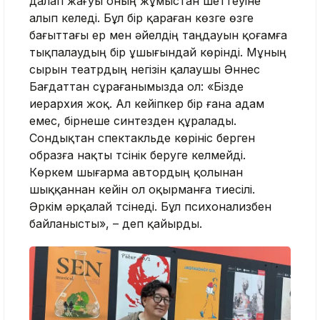
далап жағуы оның жұмыстан шеттеуіне
алып келеді. Бұл бір қараған көзге өзге
бағыттағы ер мен әйелдің таңдауын қоғамға
тықпалаудың бір ұшығындай көрінді. Мұның
сырын театрдың негізін қалаушы Әннес
Бағдаттан сұрағанымызда ол: «Бізде
иерархия жоқ. Ал кейіпкер бір ғана адам
емес, бірнеше синтезден құралады.
Сондықтан спектакльде көрініс берген
образға нақты түсінік беруге келмейді.
Көркем шығарма автордың қолынан
шыққаннан кейін ол оқырманға тиесілі.
Әркім әрқалай түсінеді. Бұл психонализбен
байланысты», – деп қайырды.