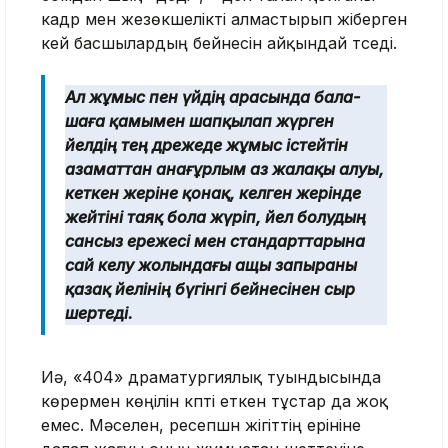
кадр мен жезөкшелікті алмастырып жіберген
кей басшылардың бейнесін айқындай түседі.
Ал жұмыс пен үйдің арасында бала-
шаға қамымен шапқылап жүрген
әйелдің тең дәрежеде жұмыс істейтін
азаматтан анағұрлым аз жалақы алуы,
кеткен жеріне қонақ, келген жерінде
жейтіні таяқ бола жүріп, әйел болудың
сансыз ережесі мен стандарттарына
сай келу жолындағы ащы запыраны
қазақ әйелінің бүгінгі бейнесінен сыр
шертеді.
Иә, «404» драматургиялық туындысында
көрермен көңілін күпті еткен тұстар да жоқ
емес. Мәселен, ресепшн жігіттің ерініне