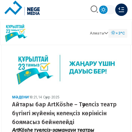
Алматы
+3°C
МӘДЕНИ
18:21, 14 Сәуір 2025
Айтары бар ArtKöshe – Тәуелсіз театр
бүгінгі жүйенің келеңсіз көрінісін
боямасыз бейнелейді
ArtKöshe тәуелсіз-заманауи театры