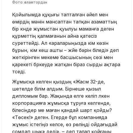
Фото: ғаламтордан
Қойылымда құқығы тапталған әйел мен
өмірдің мәнін мансаптан тапқан азаматтың
бір күнде жұмыстан қуылуы маманға деген
құрметтің қалмағанын айна қатесіз
суреттейді. Ал «араларыңызда кім көзін
бұрын, кім кеш ашты – жүйе бәрін біледі» деп
жеткірінген мекеме басшысының сөзі мен
қарекеті бүркеуде жатқан біраз сырды ақтара
түседі.
Жұмысқа келген қыздың «Жасм 32-де,
шетелде білім алдым. Бірнеше қызыл
дипломым бар. Жақында елге келіп үлкен
корпорацияға жұмысқа тұруға келгенде,
білесіңдер ме маған қандай шарт қойды?
«Төсек!» деген. Егерде бұл компанияда
жұмыс істегіңіз келсе, өз рөліңді ойдағыдай
сомдап шық» деді», – деп талап қойғаны