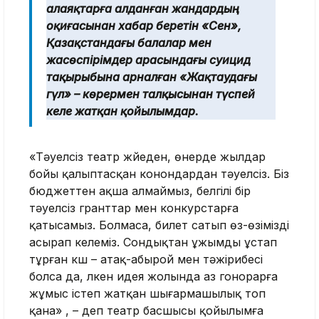
алаяқтарға алданған жандардың
оқиғасынан хабар беретін «Сен»,
Қазақстандағы балалар мен
жасөспірімдер арасындағы суицид
тақырыбына арналған «Жақтаудағы
гүл» – көрермен талқысынан түспей
келе жатқан қойылымдар.
«Тәуелсіз театр жүйеден, өнерде жылдар
бойы қалыптасқан конондардан тәуелсіз. Біз
бюджеттен ақша алмаймыз, белгілі бір
тәуелсіз гранттар мен конкурстарға
қатысамыз. Болмаса, билет сатып өз-өзімізді
асырап келеміз. Сондықтан ұжымды ұстап
тұрған күш – атақ-абырой мен тәжірибесі
болса да, үлкен идея жолында аз гонорарға
жұмыс істеп жатқан шығармашылық топ
қана» , – деп театр басшысы қойылымға