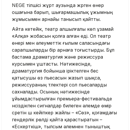
NEGE тілшісі жұрт аузында жүрген өнер
ошағына барып, шығармашылық ұжымның
жұмысымен арнайы танысып қайтты.
Айта кетейік, театр алшылғалы көп ұзамай
«Алқа» жобасын қолға алған еді. Ол театр
өнері мен әлеуметтік ғылым саласындағы
сарапшыларды бір арнаға тоғыстырды. Бұл
бастама драматургия және режиссура
курсымен ұштасты. Нәтижесінде,
драматургия бойынша іріктелген бес
қатысушы өз пьесасын жазып шықса,
режиссураның түлектері сол пьесаларды
сахналады. Осының нәтижесінде
ұйымдастырылған премьера-фестивальде
үнсіздікпен сигналдар билеген әлемде өмір
сүретін үш кейіпкер жайлы – «Сөз», қоғамдағы
гендерлік рөлді қайта қарастыратын –
«Ескерткіш», тылсым әлемнен тыныштық