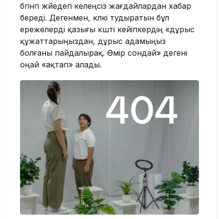
бүгінгі жүйедегі келеңсіз жағдайлардан хабар
береді. Дегенмен, күлкі тудыратын бұл
ережелерді қазығы күшті кейіпкердің «дұрыс
құжаттарыңыздан, дұрыс адамыңыз
болғаны пайдалырақ. Өмір сондай» дегені
оңай «ақтап» алады.