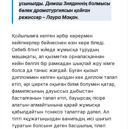
ұсынылды. Димаш Зиядиннің болмысы
бөлек драматургиясын қойған
режиссер – Лаура Мақан.
Қойылымға келген әрбір көрермен
кейіпкерлер бейнесінен өзін көре біледі.
Себебі бүгінгі жүйеде жұмысқа тұрудың
машақаты, ал қызметке орналасқаннан
кейін белгілі бір рамкадан шықпай жүру кімге
болса да таныс жағдай. Бұған қызыл
дипломмен келген қыздан көк диплом талап
етіп, әрі циркте оқыған білімі болумен қатар,
фамилясының дауыссыз дыбыстан
басталғанын талап етіп, бауырсақ пісіре
алатын-алмайтынына қарай жұмысқа
қабылдайтын түсініксіз талаптар дәлел. Ал
тіпті «құжатыңыздан ванильдің иісі шығып
тұратын болсын» деген басшылық тілегі