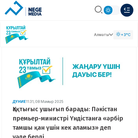
Алматы
+3°C
ДҮНИЕ
11:31, 08 Мамыр 2025
Қақтығыс ушығып барады: Пәкістан
премьер-министрі Үндістанға «әрбір
тамшы қан үшін кек аламыз» деп
уәде берді