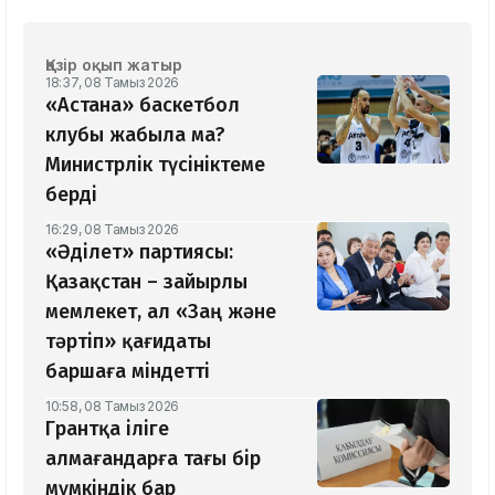
Қазір оқып жатыр
18:37, 08 Тамыз 2026
«Астана» баскетбол
клубы жабыла ма?
Министрлік түсініктеме
берді
16:29, 08 Тамыз 2026
«Әділет» партиясы:
Қазақстан – зайырлы
мемлекет, ал «Заң және
тәртіп» қағидаты
баршаға міндетті
10:58, 08 Тамыз 2026
Грантқа іліге
алмағандарға тағы бір
мүмкіндік бар