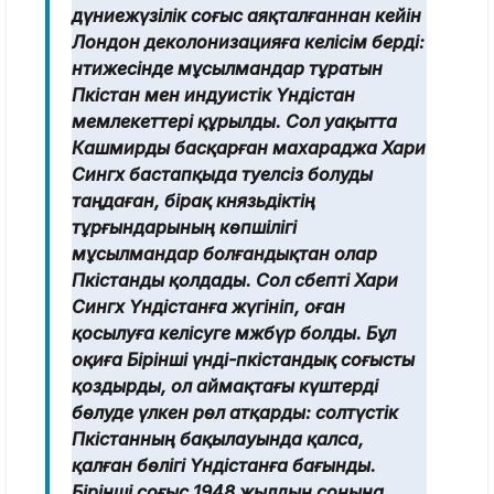
дүниежүзілік соғыс аяқталғаннан кейін
Лондон деколонизацияға келісім берді:
нәтижесінде мұсылмандар тұратын
Пәкістан мен индуистік Үндістан
мемлекеттері құрылды. Сол уақытта
Кашмирды басқарған махараджа Хари
Сингх бастапқыда тәуелсіз болуды
таңдаған, бірақ князьдіктің
тұрғындарының көпшілігі
мұсылмандар болғандықтан олар
Пәкістанды қолдады. Сол сбепті Хари
Сингх Үндістанға жүгініп, оған
қосылуға келісуге мәжбүр болды. Бұл
оқиға Бірінші үнді-пәкістандық соғысты
қоздырды, ол аймақтағы күштерді
бөлуде үлкен рөл атқарды: солтүстік
Пәкістанның бақылауында қалса,
қалған бөлігі Үндістанға бағынды.
Бірінші соғыс 1948 жылдың соңына