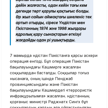
дейін жалғасты, одан кейін тағы кем
дегенде төрт қарулы қақтығыс болды.
Әр жыл сайын аймақтағы шиеленіс тек
артып отырды, әсіресе Үндістан мен
Пәкістанның 1974 және 1998 жылдары
ядролық қару сынақтарын өткізуі
жағдайды одан әрі ушықтырды.
7 мамырда Үндістан Пәкістанға қарсы әскери
операция енгізді. Бұл операция Пәкістан
бақылауындағы Кашмирге жасалған
соққылардан басталды. Соққылар тоғыз
нысанаға, оның ішінде Пенджаб
провинциясындағы және Пәкістан
бақылауындағы Кашмирдегі «террористік
инфрақұрылымға» жасалған. Үндістанның
қорғаныс министрі Раджнатх Сингх бұл
соққылардың «алдын ала ойластырылған