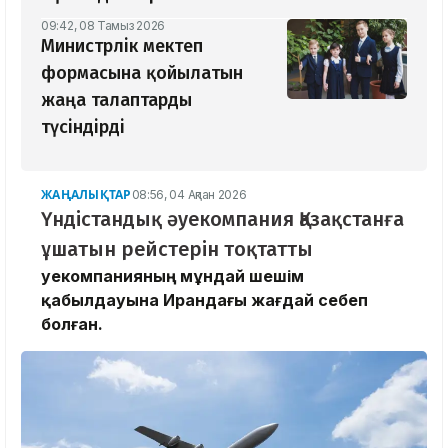
09:42, 08 Тамыз 2026
Министрлік мектеп
формасына қойылатын
жаңа талаптарды
түсіндірді
ЖАҢАЛЫҚТАР
08:56, 04 Ақпан 2026
Үндістандық әуекомпания Қазақстанға
ұшатын рейстерін тоқтатты
Әуекомпанияның мұндай шешім
қабылдауына Ирандағы жағдай себеп
болған.