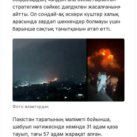
стратегияға сәйкес дәлдікпен жасалғанын»
айтты. Ол сондай-ақ әскери күштер халық
арасында зардап шеккендер болмауы үшін
барынша сақтық танытқанын атап өтті.
Фото: ғаламтордан
Пәкістан тарапының мәліметі бойынша,
шабуыл нәтижесінде кемінде 31 адам қаза
тауып, тағы 57 адам жарақат алған.