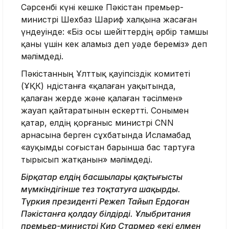
Сәрсенбі күні кешке Пәкістан премьер-
министрі Шехбаз Шариф халқына жасаған
үндеуінде: «Біз осы шейіттердің әрбір тамшы
қаны үшін кек аламыз деп уәде береміз» деп
мәлімдеді.
Пәкістанның Ұлттық қауіпсіздік комитеті
(ҰҚК) Үндістанға «қалаған уақытында,
қалаған жерде және қалаған тәсілмен»
жауап қайтаратынын ескертті. Сонымен
қатар, елдің қорғаныс министрі CNN
арнасына берген сұхбатында Исламабад
«ауқымды соғыстан барынша бас тартуға
тырысып жатқанын» мәлімдеді.
Бірқатар елдің басшылары қақтығысты
мүмкіндігінше тез тоқтатуға шақырды.
Түркия президенті Режеп Тайып Ердоған
Пәкістанға қолдау білдірді. Ұлыбритания
премьер-министрі Кир Стармер «екі елмен