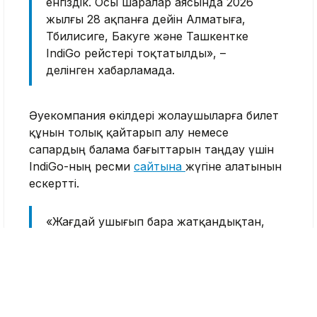
енгіздік. Осы шаралар аясында 2026
жылғы 28 ақпанға дейін Алматыға,
Тбилисиге, Бакуге және Ташкентке
IndiGo рейстері тоқтатылды», –
делінген хабарламада.
Әуекомпания өкілдері жолаушыларға билет
құнын толық қайтарып алу немесе
сапардың балама бағыттарын таңдау үшін
IndiGo-ның ресми
сайтына
жүгіне алатынын
ескертті.
«Жағдай ушығып бара жатқандықтан,
жоспарларымыз үнемі бақылауда
болады. Кез келген жаңалықтар мен
өзгерістерді байланыс арналары
арқылы хабарлап отырамыз», – дейді
үндістандық әуекомпания.