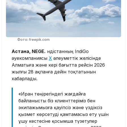
Фото: freepik.com
Астана, NEGE.
Үндістанның IndiGo
әуекомпаниясы
Х
әлеуметтік желісінде
Алматыға және кері бағытта рейсін 2026
жылғы 28 ақпанға дейін тоқтатынын
хабарлады.
«Иран төңірегіндегі жағдайға
байланысты біз клиенттеріміз бен
экипажымызға қауіпсіз және үздіксіз
қызмет көрсетуді қамтамасыз ету үшін
ұшу кестесіне қосымша түзетулер