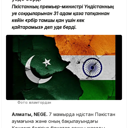
Пәкістанның премьер-министрі Үндістанның
әуе соққыларынан 31 адам қаза тапқаннан
кейін «әрбір тамшы қан үшін кек
қайтарамыз» деп уәде берді.
Фото: ғаламтордан
Алматы, NEGE.
7 мамырда Үндістан Пәкістан
аумағына және оның бақылауындағы