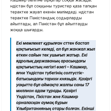
Кашмир бөлігіне бірқатар соққы жасады.
Үндістан бұл соққыны туристер қаза тапқан
терактке жауап екенін мәлімдеді. Үндістан
терактке Пәкістандық содырларды
айыптады, ал Пәкістан бұл айыптауды
жоққа шығарды.
Екі мемлекет құрылған сәттен бастап
қақтығысып келеді, ал бұл жанжал жыл
өткен сайын тек ушығып жатыр. Екі
ядролық державаның арасындағы
қақтығыстың негізгі өзегі – Кашмир,
яғни Үндістан түбегінің солтүстік-
батысындағы тарихи князьдік. Қазіргі
уақытта бұл аймақта жалпы саны 17
миллион адам тұрады. Қазіргі
Үндістан, Пәкістан және Кашмир
орналасқан аумақ бұрын
Ұлыбританияның отары болған. Екінші