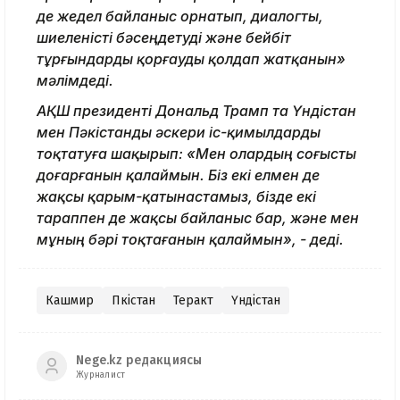
де жедел байланыс орнатып, диалогты,
шиеленісті бәсеңдетуді және бейбіт
тұрғындарды қорғауды қолдап жатқанын»
мәлімдеді.
АҚШ президенті Дональд Трамп та Үндістан
мен Пәкістанды әскери іс-қимылдарды
тоқтатуға шақырып: «Мен олардың соғысты
доғарғанын қалаймын. Біз екі елмен де
жақсы қарым-қатынастамыз, бізде екі
тараппен де жақсы байланыс бар, және мен
мұның бәрі тоқтағанын қалаймын», - деді.
Кашмир
Пәкістан
Теракт
Үндістан
Nege.kz редакциясы
Журналист