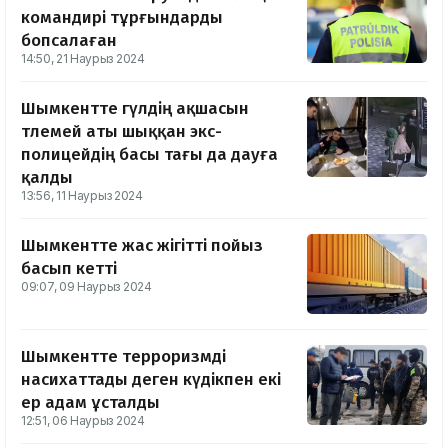
командирі тұрғындарды
бопсалаған
14:50, 21 Наурыз 2024
Шымкентте гүлдің ақшасын
төлемей аты шыққан экс-
полицейдің басы тағы да дауға
қалды
13:56, 11 Наурыз 2024
Шымкентте жас жігітті пойыз
басып кетті
09:07, 09 Наурыз 2024
Шымкентте терроризмді
насихаттады деген күдікпен екі
ер адам ұсталды
12:51, 06 Наурыз 2024