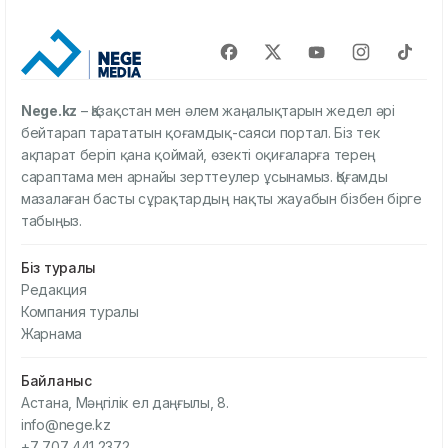
Nege.kz
– Қазақстан мен әлем жаңалықтарын жедел әрі
бейтарап тарататын қоғамдық-саяси портал. Біз тек
ақпарат беріп қана қоймай, өзекті оқиғаларға терең
сараптама мен арнайы зерттеулер ұсынамыз. Қоғамды
мазалаған басты сұрақтардың нақты жауабын бізбен бірге
табыңыз.
Біз туралы
Редакция
Компания туралы
Жарнама
Байланыс
Астана, Мәңгілік ел даңғылы, 8.
info@nege.kz
+7 707 441 2372