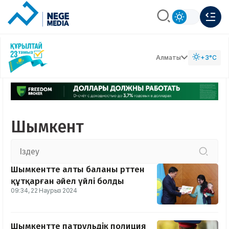
Алматы
+3°C
Шымкент
Шымкентте алты баланы өрттен
құтқарған әйел үйлі болды
09:34, 22 Наурыз 2024
Шымкентте патрульдік полиция