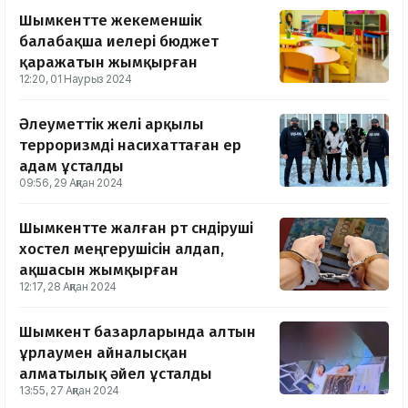
Шымкентте жекеменшік
балабақша иелері бюджет
қаражатын жымқырған
12:20, 01 Наурыз 2024
Әлеуметтік желі арқылы
терроризмді насихаттаған ер
адам ұсталды
09:56, 29 Ақпан 2024
Шымкентте жалған өрт сөндіруші
хостел меңгерушісін алдап,
ақшасын жымқырған
12:17, 28 Ақпан 2024
Шымкент базарларында алтын
ұрлаумен айналысқан
алматылық әйел ұсталды
13:55, 27 Ақпан 2024