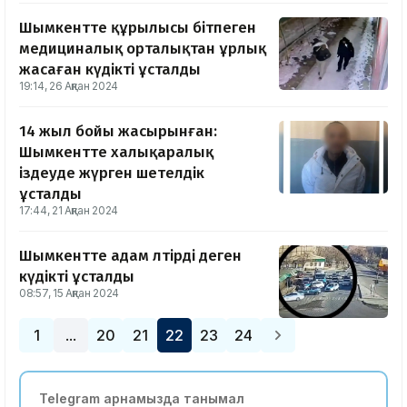
Шымкентте құрылысы бітпеген
медициналық орталықтан ұрлық
жасаған күдікті ұсталды
19:14, 26 Ақпан 2024
14 жыл бойы жасырынған:
Шымкентте халықаралық
іздеуде жүрген шетелдік
ұсталды
17:44, 21 Ақпан 2024
Шымкентте адам өлтірді деген
күдікті ұсталды
08:57, 15 Ақпан 2024
1
20
21
22
23
24
…
Telegram арнамызда танымал