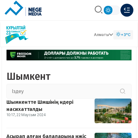
Алматы
+3°C
Шымкент
Шымкентте Шәмшінің әндері
насихатталды
10:17, 22 Маусым 2024
Асырап алған балаларына нәжіс