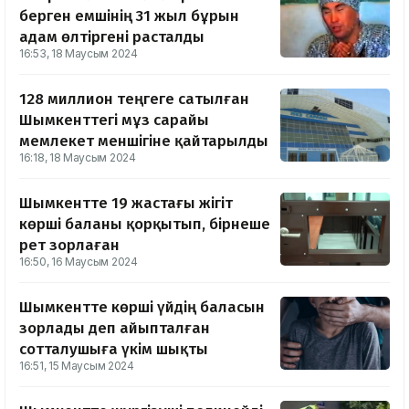
берген емшінің 31 жыл бұрын
адам өлтіргені расталды
16:53, 18 Маусым 2024
128 миллион теңгеге сатылған
Шымкенттегі мұз сарайы
мемлекет меншігіне қайтарылды
16:18, 18 Маусым 2024
Шымкентте 19 жастағы жігіт
көрші баланы қорқытып, бірнеше
рет зорлаған
16:50, 16 Маусым 2024
Шымкентте көрші үйдің баласын
зорлады деп айыпталған
сотталушыға үкім шықты
16:51, 15 Маусым 2024