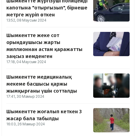
Шымкентте жүргізуші полицейді
капотына "отырғызып", бірнеше
метрге жүріп өткен
13:52, 08 Маусым 2024
Шымкентте жеке сот
орындаушысы жарты
миллионнан астам қаражатты
заңсыз иемденген
17:18, 04 Маусым 2024
Шымкентте медициналық
мекеме басшысы қаржы
жымқырғаны үшін сотталды
17:41, 30 Мамыр 2024
Шымкентте жоғалып кеткен 3
жасар бала табылды
16:03, 26 Мамыр 2024