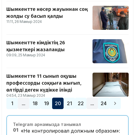
Шымкентте нөсер жауыннан соң
жолды су басып қалды
11:11, 26 Мамыр 2024
Шымкентте әкімдіктің 26
қызметкері жазаланды
09:09, 25 Мамыр 2024
Шымкентте 11 сынып оқушы
профессорды соққыға жығып,
өлтірді деген күдікке ілінді
04:54, 23 Мамыр 2024
1
18
19
20
21
22
24
…
…
Telegram арнамызда танымал
01
«Не контролировал должным образом»: