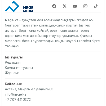
Nege.kz
– Қазақстан мен әлем жаңалықтарын жедел әрі
бейтарап тарататын қоғамдық-саяси портал. Біз тек
ақпарат беріп қана қоймай, өзекті оқиғаларға терең
сараптама мен арнайы зерттеулер ұсынамыз. Қоғамды
мазалаған басты сұрақтардың нақты жауабын бізбен бірге
табыңыз.
Біз туралы
Редакция
Компания туралы
Жарнама
Байланыс
Астана, Мәңгілік ел даңғылы, 8.
info@nege.kz
+7 707 441 2372