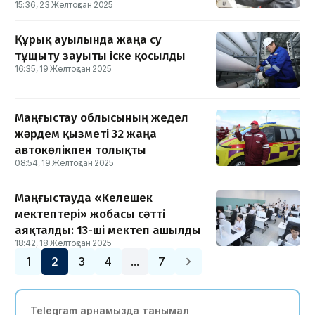
15:36, 23 Желтоқсан 2025
Құрық ауылында жаңа су
тұщыту зауыты іске қосылды
16:35, 19 Желтоқсан 2025
Маңғыстау облысының жедел
жәрдем қызметі 32 жаңа
автокөлікпен толықты
08:54, 19 Желтоқсан 2025
Маңғыстауда «Келешек
мектептері» жобасы сәтті
аяқталды: 13-ші мектеп ашылды
18:42, 18 Желтоқсан 2025
1
2
3
4
7
…
Telegram арнамызда танымал