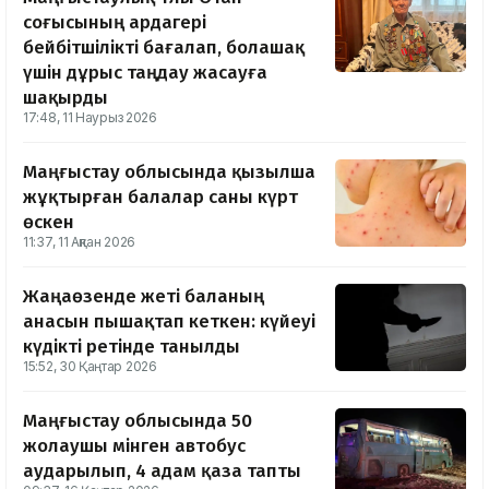
соғысының ардагері
бейбітшілікті бағалап, болашақ
үшін дұрыс таңдау жасауға
шақырды
17:48, 11 Наурыз 2026
Маңғыстау облысында қызылша
жұқтырған балалар саны күрт
өскен
11:37, 11 Ақпан 2026
Жаңаөзенде жеті баланың
анасын пышақтап кеткен: күйеуі
күдікті ретінде танылды
15:52, 30 Қаңтар 2026
Маңғыстау облысында 50
жолаушы мінген автобус
аударылып, 4 адам қаза тапты