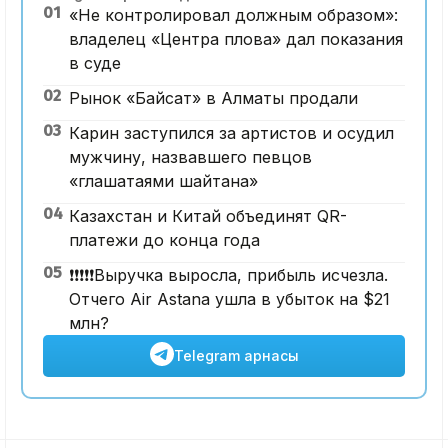
01
«Не контролировал должным образом»:
владелец «Центра плова» дал показания
в суде
02
Рынок «Байсат» в Алматы продали
03
Карин заступился за артистов и осудил
мужчину, назвавшего певцов
«глашатаями шайтана»
04
Казахстан и Китай объединят QR-
платежи до конца года
05
❗️❗️❗️❗️❗️Выручка выросла, прибыль исчезла.
Отчего Air Astana ушла в убыток на $21
млн?
Telegram арнасы