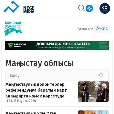
Алматы
+3°C
Маңғыстау облысы
Маңғыстаулық волонтерлер
референдумға баратын қарт
адамдарға көмек көрсетуде
11:24, 15 Наурыз 2026
Маңғыстаулық Ұлы Отан