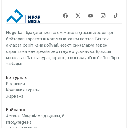
Nege.kz
– Қазақстан мен әлем жаңалықтарын жедел әрі
бейтарап тарататын қоғамдық-саяси портал. Біз тек
ақпарат беріп қана қоймай, өзекті оқиғаларға терең
сараптама мен арнайы зерттеулер ұсынамыз. Қоғамды
мазалаған басты сұрақтардың нақты жауабын бізбен бірге
табыңыз.
Біз туралы
Редакция
Компания туралы
Жарнама
Байланыс
Астана, Мәңгілік ел даңғылы, 8.
info@nege.kz