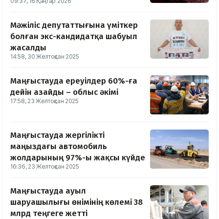
09:37, 16 Қаңтар 2026
Мәжіліс депутаттығына үміткер
болған экс-кандидатқа шабуыл
жасалды
14:58, 30 Желтоқсан 2025
Маңғыстауда ереуілдер 60%-ға
дейін азайды – облыс әкімі
17:58, 23 Желтоқсан 2025
Маңғыстауда жергілікті
маңыздағы автомобиль
жолдарының 97%-ы жақсы күйде
16:36, 23 Желтоқсан 2025
Маңғыстауда ауыл
шаруашылығы өнімінің көлемі 38
млрд теңгеге жетті