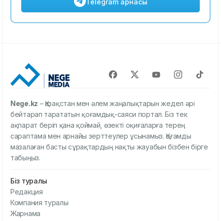
Telegram арнасы
Nege.kz
– Қазақстан мен әлем жаңалықтарын жедел әрі
бейтарап тарататын қоғамдық-саяси портал. Біз тек
ақпарат беріп қана қоймай, өзекті оқиғаларға терең
сараптама мен арнайы зерттеулер ұсынамыз. Қоғамды
мазалаған басты сұрақтардың нақты жауабын бізбен бірге
табыңыз.
Біз туралы
Редакция
Компания туралы
Жарнама