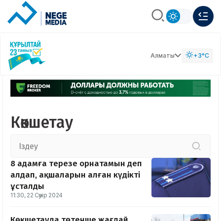
Алматы
+3°C
Көкшетау
8 адамға терезе орнатамын деп
алдап, ақшаларын алған күдікті
ұсталды
11:30, 22 Сәуір 2024
Көкшетауда төтенше жағдай