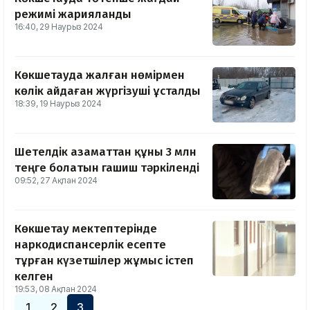
режимі жарияланды
16:40, 29 Наурыз 2024
Көкшетауда жалған нөмірмен
көлік айдаған жүргізуші ұсталды
18:39, 19 Наурыз 2024
Шетелдік азаматтан құны 3 млн
теңге болатын гашиш тәркіленді
09:52, 27 Ақпан 2024
Көкшетау мектептерінде
наркодиспансерлік есепте
тұрған күзетшілер жұмыс істеп
келген
19:53, 08 Ақпан 2024
1
2
3