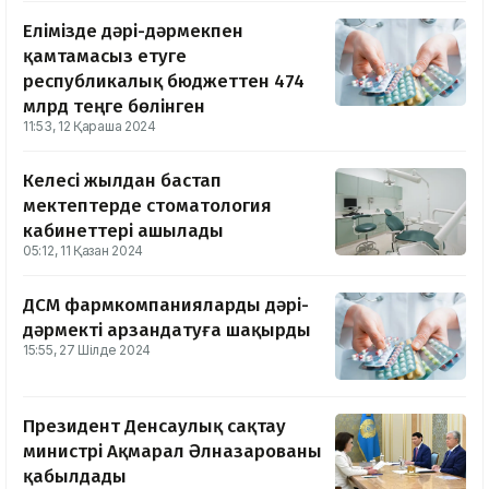
Елімізде дәрі-дәрмекпен
қамтамасыз етуге
республикалық бюджеттен 474
млрд теңге бөлінген
11:53, 12 Қараша 2024
Келесі жылдан бастап
мектептерде стоматология
кабинеттері ашылады
05:12, 11 Қазан 2024
ДСМ фармкомпанияларды дәрі-
дәрмекті арзандатуға шақырды
15:55, 27 Шілде 2024
Президент Денсаулық сақтау
министрі Ақмарал Әлназарованы
қабылдады