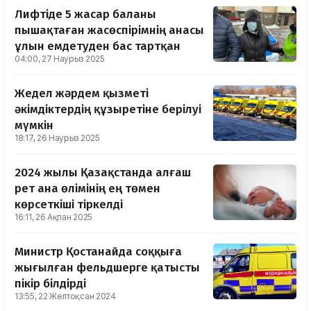
Лифтіде 5 жасар баланы
пышақтаған жасөспірімнің анасы
ұлын емдетуден бас тартқан
04:00, 27 Наурыз 2025
Жедел жәрдем қызметі
әкімдіктердің құзыретіне берілуі
мүмкін
18:17, 26 Наурыз 2025
2024 жылы Қазақстанда алғаш
рет ана өлімінің ең төмен
көрсеткіші тіркелді
16:11, 26 Ақпан 2025
Министр Қостанайда соққыға
жығылған фельдшерге қатысты
пікір білдірді
13:55, 22 Желтоқсан 2024