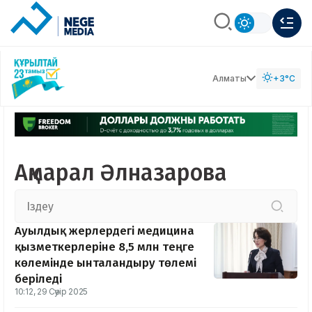
Алматы
+3°C
Ақмарал Әлназарова
Ауылдық жерлердегі медицина
қызметкерлеріне 8,5 млн теңге
көлемінде ынталандыру төлемі
беріледі
10:12, 29 Сәуір 2025