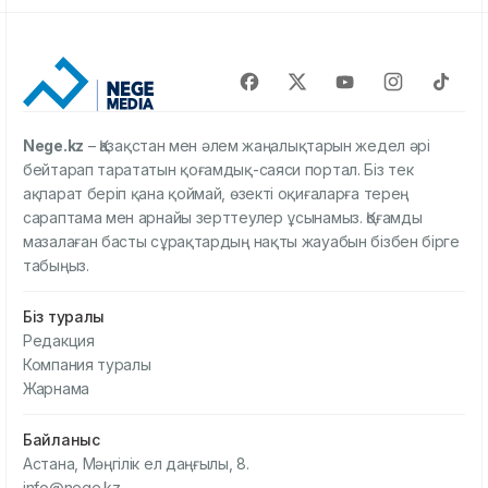
Nege.kz
– Қазақстан мен әлем жаңалықтарын жедел әрі
бейтарап тарататын қоғамдық-саяси портал. Біз тек
ақпарат беріп қана қоймай, өзекті оқиғаларға терең
сараптама мен арнайы зерттеулер ұсынамыз. Қоғамды
мазалаған басты сұрақтардың нақты жауабын бізбен бірге
табыңыз.
Біз туралы
Редакция
Компания туралы
Жарнама
Байланыс
Астана, Мәңгілік ел даңғылы, 8.
info@nege.kz