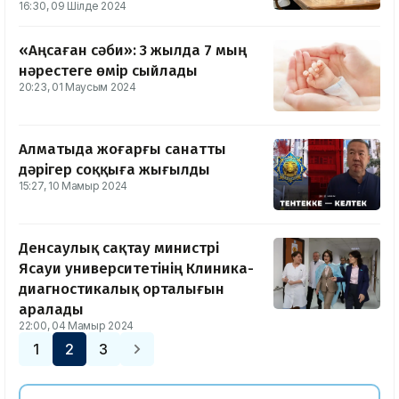
16:30, 09 Шілде 2024
«Аңсаған сәби»: 3 жылда 7 мың
нәрестеге өмір сыйлады
20:23, 01 Маусым 2024
Алматыда жоғарғы санатты
дәрігер соққыға жығылды
15:27, 10 Мамыр 2024
Денсаулық сақтау министрі
Ясауи университетінің Клиника-
диагностикалық орталығын
аралады
22:00, 04 Мамыр 2024
1
2
3