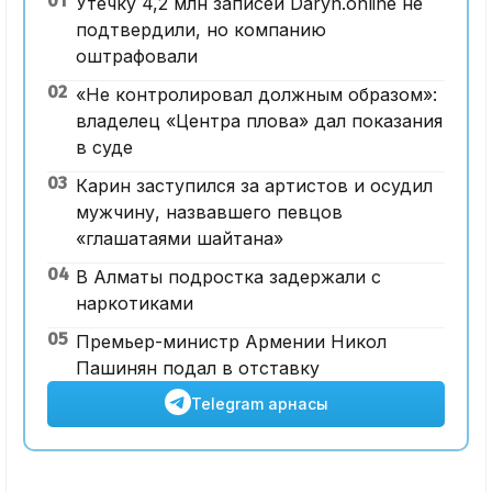
01
Утечку 4,2 млн записей Daryn.online не
подтвердили, но компанию
оштрафовали
02
«Не контролировал должным образом»:
владелец «Центра плова» дал показания
в суде
03
Карин заступился за артистов и осудил
мужчину, назвавшего певцов
«глашатаями шайтана»
04
В Алматы подростка задержали с
наркотиками
05
Премьер-министр Армении Никол
Пашинян подал в отставку
Telegram арнасы