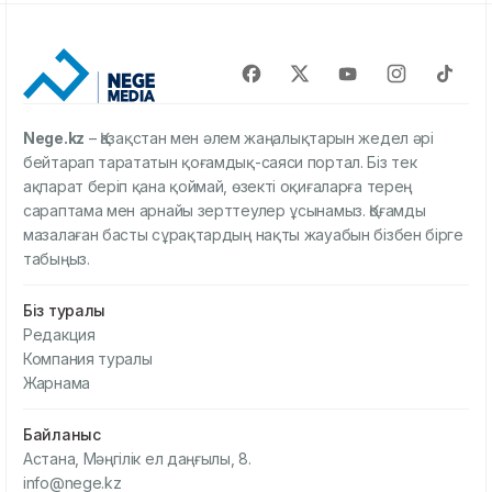
Nege.kz
– Қазақстан мен әлем жаңалықтарын жедел әрі
бейтарап тарататын қоғамдық-саяси портал. Біз тек
ақпарат беріп қана қоймай, өзекті оқиғаларға терең
сараптама мен арнайы зерттеулер ұсынамыз. Қоғамды
мазалаған басты сұрақтардың нақты жауабын бізбен бірге
табыңыз.
Біз туралы
Редакция
Компания туралы
Жарнама
Байланыс
Астана, Мәңгілік ел даңғылы, 8.
info@nege.kz