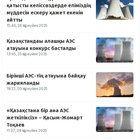
қатысты келіссөздерде еліміздің
мүддесін ескеру қажет екенін
айтты
15:46, 26 Қыркүйек 2025
Қазақстандағы алғашқы АЭС
атауына конкурс басталды
13:45, 25 Қыркүйек 2025
Бірінші АЭС-тің атауына байқау
жарияланды
18:22, 09 Қыркүйек 2025
«Қазақстанға бір ғана АЭС
жеткіліксіз» – Қасым-Жомарт
Тоқаев
11:37, 08 Қыркүйек 2025