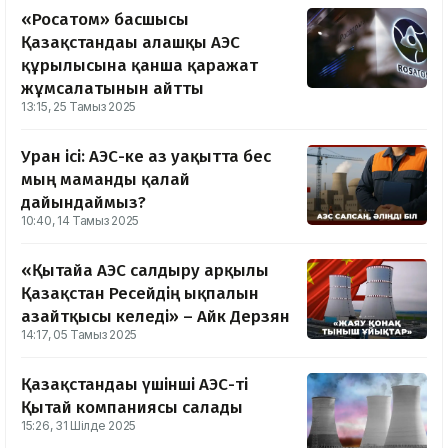
«Росатом» басшысы
Қазақстандағы алғашқы АЭС
құрылысына қанша қаражат
жұмсалатынын айтты
13:15, 25 Тамыз 2025
Уран ісі: АЭС-ке аз уақытта бес
мың маманды қалай
дайындаймыз?
10:40, 14 Тамыз 2025
«Қытайға АЭС салдыру арқылы
Қазақстан Ресейдің ықпалын
азайтқысы келеді» – Айк Дерзян
14:17, 05 Тамыз 2025
Қазақстандағы үшінші АЭС-ті
Қытай компаниясы салады
15:26, 31 Шілде 2025