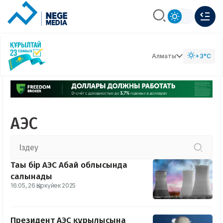
Алматы
+3°C
АЭС
Тағы бір АЭС Абай облысында
салынады
16:05, 26 Қыркүйек 2025
Президент АЭС құрылысына