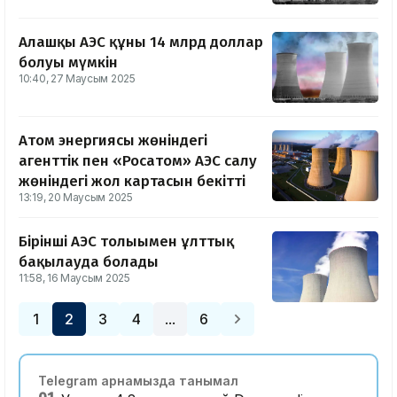
Алғашқы АЭС құны 14 млрд доллар
болуы мүмкін
10:40, 27 Маусым 2025
Атом энергиясы жөніндегі
агенттік пен «Росатом» АЭС салу
жөніндегі жол картасын бекітті
13:19, 20 Маусым 2025
Бірінші АЭС толығымен ұлттық
бақылауда болады
11:58, 16 Маусым 2025
1
2
3
4
6
…
Telegram арнамызда танымал