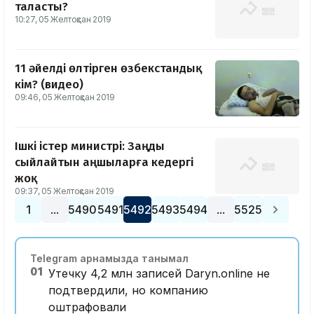
таласты?
10:27, 05 Желтоқсан 2019
11 әйелді өлтірген өзбекстандық
кім? (видео)
09:46, 05 Желтоқсан 2019
Ішкі істер министрі: Заңды
сыйлайтын аңшыларға кедергі
жоқ
09:37, 05 Желтоқсан 2019
1
5490
5491
5492
5493
5494
5525
…
…
Telegram арнамызда танымал
01
Утечку 4,2 млн записей Daryn.online не
подтвердили, но компанию
оштрафовали