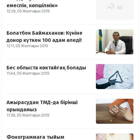
емеспін, көпшілмін»
12:29, 05 Желтоқсан 2019
Болатбек Баймаханов: Күніне
донор күткен 100 адам өледі!
12:11, 05 Желтоқсан 2019
Бес облыста көктайғақ болады
11:44, 05 Желтоқсан 2019
Ажырасудан ТМД-да бірінші
орындамыз
11:36, 05 Желтоқсан 2019
Фонограммаға тыйым