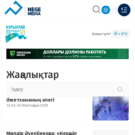
Алматы
+3°C
Жаңалықтар
Әжетхананың әлегі
12:44, 05 Желтоқсан 2019
Мөлдір Әуелбекова: «Кекшіл