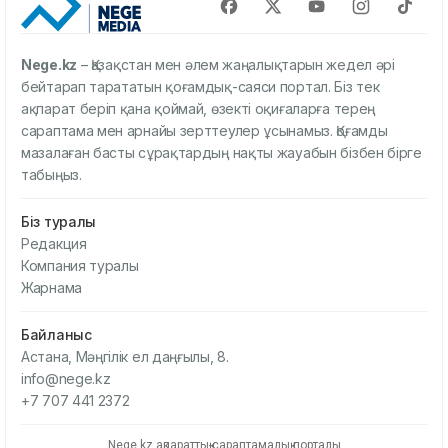
Nege.kz
– Қазақстан мен әлем жаңалықтарын жедел әрі
бейтарап тарататын қоғамдық-саяси портал. Біз тек
ақпарат беріп қана қоймай, өзекті оқиғаларға терең
сараптама мен арнайы зерттеулер ұсынамыз. Қоғамды
мазалаған басты сұрақтардың нақты жауабын бізбен бірге
табыңыз.
Біз туралы
Редакция
Компания туралы
Жарнама
Байланыс
Астана, Мәңгілік ел даңғылы, 8.
info@nege.kz
+7 707 441 2372
Nege.kz ақпараттық-сараптамалық порталы