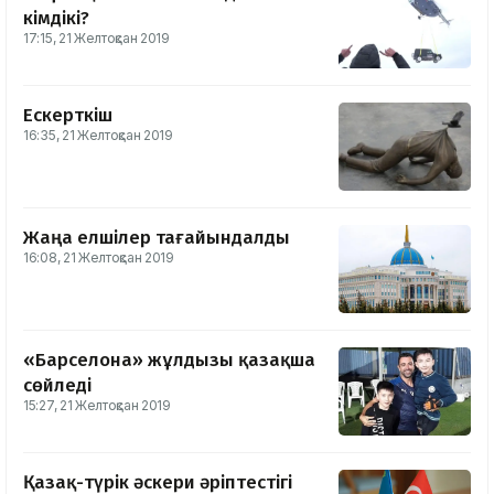
кімдікі?
17:15, 21 Желтоқсан 2019
Ескерткіш
16:35, 21 Желтоқсан 2019
Жаңа елшілер тағайындалды
16:08, 21 Желтоқсан 2019
«Барселона» жұлдызы қазақша
сөйледі
15:27, 21 Желтоқсан 2019
Қазақ-түрік әскери әріптестігі