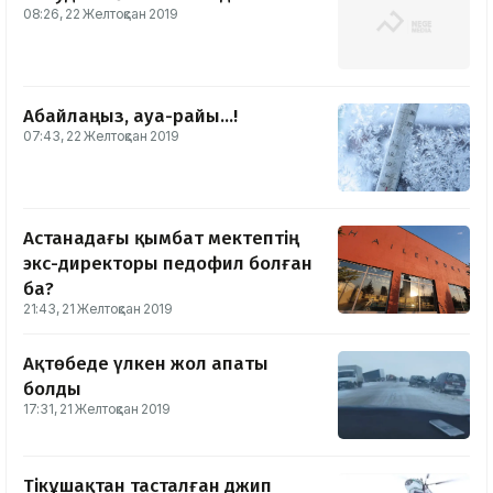
08:26, 22 Желтоқсан 2019
Абайлаңыз, ауа-райы...!
07:43, 22 Желтоқсан 2019
Астанадағы қымбат мектептің
экс-директоры педофил болған
ба?
21:43, 21 Желтоқсан 2019
Ақтөбеде үлкен жол апаты
болды
17:31, 21 Желтоқсан 2019
Тікұшақтан тасталған джип