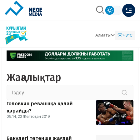
Алматы
+3°C
Жаңалықтар
Головкин реваншқа қалай
қарайды?
09:14, 22 Желтоқсан 2019
Бакудегі төтенше жағдай