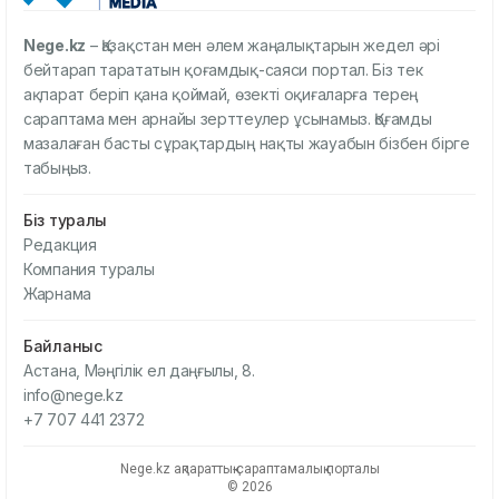
Nege.kz
– Қазақстан мен әлем жаңалықтарын жедел әрі
бейтарап тарататын қоғамдық-саяси портал. Біз тек
ақпарат беріп қана қоймай, өзекті оқиғаларға терең
сараптама мен арнайы зерттеулер ұсынамыз. Қоғамды
мазалаған басты сұрақтардың нақты жауабын бізбен бірге
табыңыз.
Біз туралы
Редакция
Компания туралы
Жарнама
Байланыс
Астана, Мәңгілік ел даңғылы, 8.
info@nege.kz
+7 707 441 2372
Nege.kz ақпараттық-сараптамалық порталы
© 2026