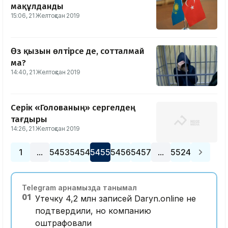
мақұлданды
15:06, 21 Желтоқсан 2019
Өз қызын өлтірсе де, сотталмай
ма?
14:40, 21 Желтоқсан 2019
Серік «Голованың» сергелдең
тағдыры
14:26, 21 Желтоқсан 2019
1
5453
5454
5455
5456
5457
5524
…
…
Telegram арнамызда танымал
01
Утечку 4,2 млн записей Daryn.online не
подтвердили, но компанию
оштрафовали