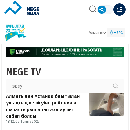
Алматы
+3°C
NEGE TV
Алматыдан Астанаға бағыт алған
ұшақтың кешігуіне рейс күнін
шатастырып алған жолаушы
себеп болды
18:12, 05 Тамыз 2025