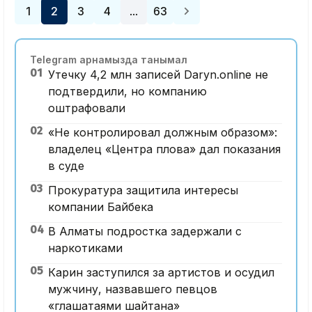
1
2
3
4
63
…
Telegram арнамызда танымал
01
Утечку 4,2 млн записей Daryn.online не
подтвердили, но компанию
оштрафовали
02
«Не контролировал должным образом»:
владелец «Центра плова» дал показания
в суде
03
Прокуратура защитила интересы
компании Байбека
04
В Алматы подростка задержали с
наркотиками
05
Карин заступился за артистов и осудил
мужчину, назвавшего певцов
«глашатаями шайтана»