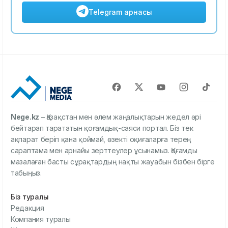
Telegram арнасы
Nege.kz
– Қазақстан мен әлем жаңалықтарын жедел әрі
бейтарап тарататын қоғамдық-саяси портал. Біз тек
ақпарат беріп қана қоймай, өзекті оқиғаларға терең
сараптама мен арнайы зерттеулер ұсынамыз. Қоғамды
мазалаған басты сұрақтардың нақты жауабын бізбен бірге
табыңыз.
Біз туралы
Редакция
Компания туралы