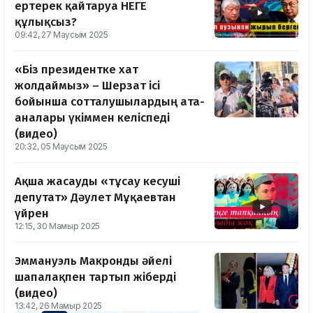
ертерек қайтаруға НЕГЕ
құлықсыз?
09:42, 27 Маусым 2025
«Біз президентке хат
жолдаймыз» – Шерзат ісі
бойынша сотталушылардың ата-
аналары үкіммен келіспеді
(видео)
20:32, 05 Маусым 2025
Ақша жасауды «тұсау кесуші
депутат» Дәулет Мұқаевтан
үйрен
12:15, 30 Мамыр 2025
Эммануэль Макронды әйелі
шапалақпен тартып жіберді
(видео)
13:42, 26 Мамыр 2025