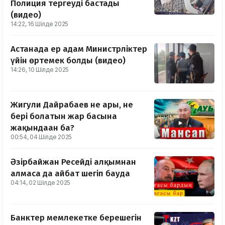
Полиция тергеуді бастады
(видео)
14:22, 16 Шілде 2025
Астанада ер адам Министрліктер
үйін өртемек болды (видео)
14:26, 10 Шілде 2025
Жигули Дайрабаев не ары, не
бері болатын жар басына
жақындаған ба?
00:54, 04 Шілде 2025
Әзірбайжан Ресейді алқымнан
алмаса да айбат шегіп бағуда
04:14, 02 Шілде 2025
Банктер мемлекетке берешегін