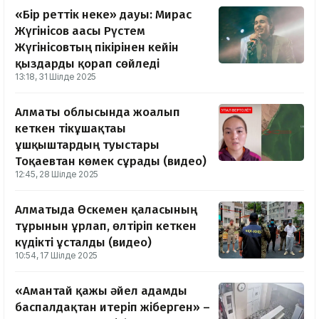
«Бір реттік неке» дауы: Мирас
Жүгінісов ағасы Рүстем
Жүгінісовтың пікірінен кейін
қыздарды қорғап сөйледі
13:18, 31 Шілде 2025
Алматы облысында жоғалып
кеткен тікұшақтағы
ұшқыштардың туыстары
Тоқаевтан көмек сұрады (видео)
12:45, 28 Шілде 2025
Алматыда Өскемен қаласының
тұрғынын ұрлап, өлтіріп кеткен
күдікті ұсталды (видео)
10:54, 17 Шілде 2025
«Амантай қажы әйел адамды
баспалдақтан итеріп жіберген» –