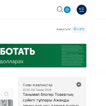
Алматы
+3°C
Соңғы жаңалықтар
20:52, 08 Тамыз 2026
Танымал блогер Тоқаевтың
сүйікті тұлпары Ақжанды
алғаш рет кең далада түсірді