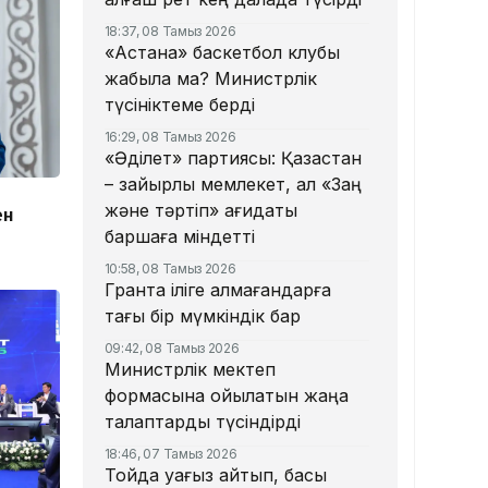
18:37, 08 Тамыз 2026
«Астана» баскетбол клубы
жабыла ма? Министрлік
түсініктеме берді
16:29, 08 Тамыз 2026
«Әділет» партиясы: Қазақстан
– зайырлы мемлекет, ал «Заң
және тәртіп» қағидаты
ен
баршаға міндетті
10:58, 08 Тамыз 2026
Грантқа іліге алмағандарға
тағы бір мүмкіндік бар
09:42, 08 Тамыз 2026
Министрлік мектеп
формасына қойылатын жаңа
талаптарды түсіндірді
18:46, 07 Тамыз 2026
Тойда уағыз айтып, басы