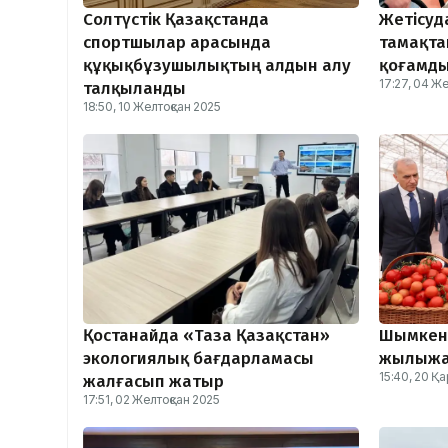
Солтүстік Қазақстанда
Жетісуд
спортшылар арасында
тамақта
құқықбұзушылықтың алдын алу
қоғамды
17:27, 04 Ж
талқыланды
18:50, 10 Желтоқсан 2025
Қостанайда «Таза Қазақстан»
Шымкент
экологиялық бағдарламасы
жылыжай
15:40, 20 Қ
жалғасып жатыр
17:51, 02 Желтоқсан 2025