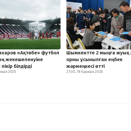
ахаров «Ақтөбе» футбол
Шымкентте 2 мыңға жуық
ң жекешеленуіне
орны ұсынылған еңбек
пікір білдірді
жәрмеңкесі өтті
араша 2025
21:00, 18 Қараша 2025