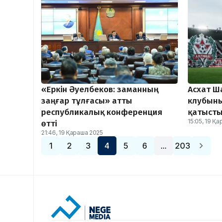
«Еркін Әуелбеков: заманның
Асхат Ш
заңғар тұлғасы» атты
клубыны
республикалық конференция
қатысты 
15:05, 19 Қ
өтті
21:46, 19 Қараша 2025
1
2
3
4
5
6
203
…