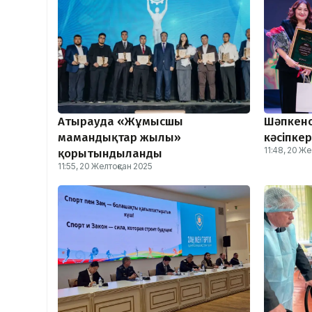
Атырауда «Жұмысшы
Шәпкено
мамандықтар жылы»
кәсіпке
11:48, 20 Ж
қорытындыланды
11:55, 20 Желтоқсан 2025