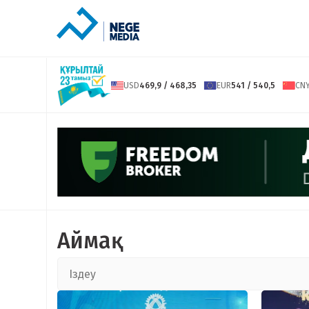
USD
469,9 / 468,35
EUR
541 / 540,5
CN
Аймақ