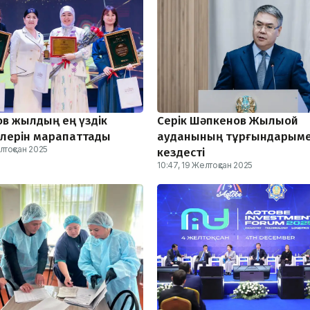
в жылдың ең үздік
Серік Шәпкенов Жылыой
рлерін марапаттады
ауданының тұрғындарым
елтоқсан 2025
кездесті
10:47, 19 Желтоқсан 2025