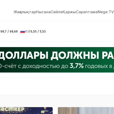
Жаңалықтар
Нысана
Сөйлe
Қаржы
Сараптама
Nege TV
Y
69,7 / 69,69
RUB
5,55 / 5,53