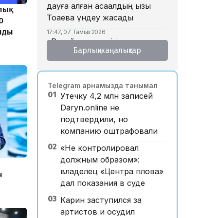
дауға қалған ақсақалдың қызы
лық
Тоқаевқа үндеу жасады
0
лды
17:47, 07 Тамыз 2026
«Ресейден жеткізілген»:
Барлық жаңалықтар
Алматыда жалған көлік
нөмірлерін сатқан тұрғын
ұсталды
Telegram арнамызда танымал
17:29, 07 Тамыз 2026
01
Утечку 4,2 млн записей
ЕҮАК отырысында
Daryn.online не
электрондық сауда туралы
подтвердили, но
келісімге қол қойылды
компанию оштрафовали
16:49, 07 Тамыз 2026
02
Алматыдағы «Байсат»
«Не контролировал
базары аукционда 24,7 млрд
должным образом»:
теңгеге сатылды
владелец «Центра плова»
н
дал показания в суде
15:53, 07 Тамыз 2026
Қазақстанда аукцион өткізу
03
Карин заступился за
тәртібі өзгертілмек: кепілдік
артистов и осудил