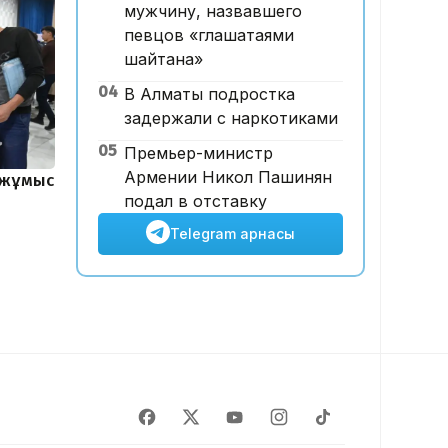
жарна құны қымбаттайды
мужчину, назвавшего
певцов «глашатаями
шайтана»
04
В Алматы подростка
задержали с наркотиками
05
Премьер-министр
Армении Никол Пашинян
 жұмыс
подал в отставку
Telegram арнасы