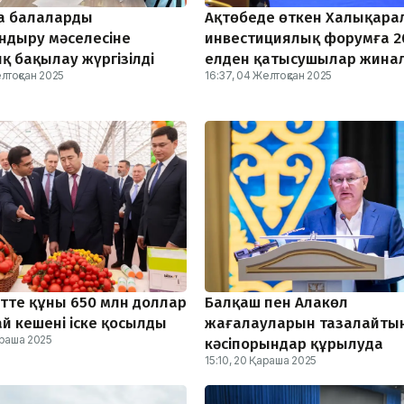
а балаларды
Ақтөбеде өткен Халықара
ндыру мәселесіне
инвестициялық форумға 2
қ бақылау жүргізілді
елден қатысушылар жина
елтоқсан 2025
16:37, 04 Желтоқсан 2025
те құны 650 млн доллар
Балқаш пен Алакөл
 кешені іске қосылды
жағалауларын тазалайты
араша 2025
кәсіпорындар құрылуда
15:10, 20 Қараша 2025