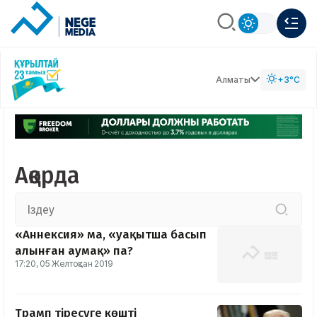
Алматы
+3°C
Ақорда
«Аннексия» ма, «уақытша басып
алынған аумақ» па?
17:20, 05 Желтоқсан 2019
Трамп тіресуге көшті