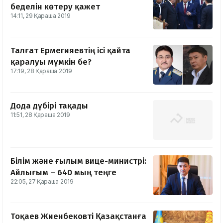
беделін көтеру қажет
14:11, 29 Қараша 2019
Талғат Ермегияевтің ісі қайта
қаралуы мүмкін бе?
17:19, 28 Қараша 2019
Дода дүбірі тақады
11:51, 28 Қараша 2019
Білім және ғылым вице-министрі:
Айлығым – 640 мың теңге
22:05, 27 Қараша 2019
Тоқаев Жиенбековті Қазақстанға