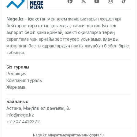
Nege.kz
– Қазақстан мен әлем жаңалықтарын жедел әрі
бейтарап тарататын қоғамдық-саяси портал. Біз тек
ақпарат беріп қана қоймай, өзекті оқиғаларға терең
сараптама мен арнайы зерттеулер ұсынамыз. Қоғамды
мазалаған басты сұрақтардың нақты жауабын бізбен бірге
табыңыз.
Біз туралы
Редакция
Компания туралы
Жарнама
Байланыс
Астана, Мәңгілік ел даңғылы, 8.
info@nege.kz
+7 707 441 2372
Nege.kz ақпараттық-сараптамалық порталы