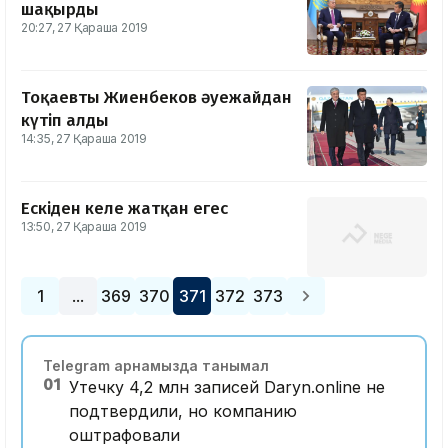
шақырды
20:27, 27 Қараша 2019
Тоқаевты Жиенбеков әуежайдан
күтіп алды
14:35, 27 Қараша 2019
Ескіден келе жатқан егес
13:50, 27 Қараша 2019
1
369
370
371
372
373
…
Telegram арнамызда танымал
01
Утечку 4,2 млн записей Daryn.online не
подтвердили, но компанию
оштрафовали