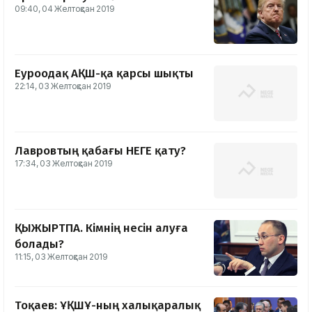
09:40, 04 Желтоқсан 2019
Еуроодақ АҚШ-қа қарсы шықты
22:14, 03 Желтоқсан 2019
Лавровтың қабағы НЕГЕ қату?
17:34, 03 Желтоқсан 2019
ҚЫЖЫРТПА. Кімнің несін алуға
болады?
11:15, 03 Желтоқсан 2019
Тоқаев: ҰҚШҰ-ның халықаралық