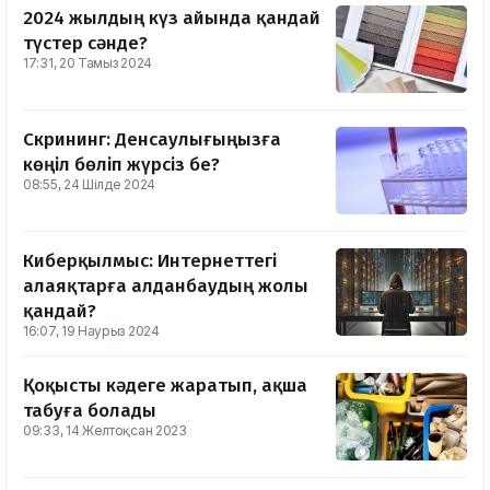
2024 жылдың күз айында қандай
түстер сәнде?
17:31, 20 Тамыз 2024
Скрининг: Денсаулығыңызға
көңіл бөліп жүрсіз бе?
08:55, 24 Шілде 2024
Киберқылмыс: Интернеттегі
алаяқтарға алданбаудың жолы
қандай?
16:07, 19 Наурыз 2024
Қоқысты кәдеге жаратып, ақша
табуға болады
09:33, 14 Желтоқсан 2023