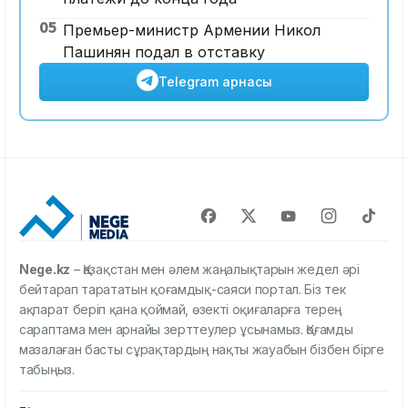
05
Премьер-министр Армении Никол
Пашинян подал в отставку
Telegram арнасы
Nege.kz
– Қазақстан мен әлем жаңалықтарын жедел әрі
бейтарап тарататын қоғамдық-саяси портал. Біз тек
ақпарат беріп қана қоймай, өзекті оқиғаларға терең
сараптама мен арнайы зерттеулер ұсынамыз. Қоғамды
мазалаған басты сұрақтардың нақты жауабын бізбен бірге
табыңыз.