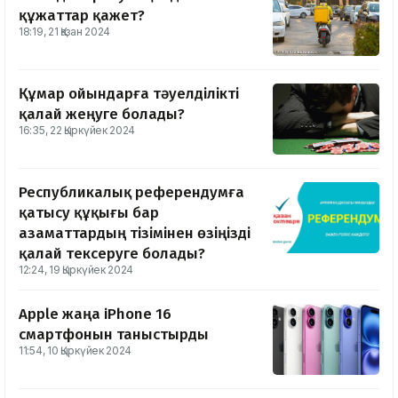
құжаттар қажет?
18:19, 21 Қазан 2024
Құмар ойындарға тәуелділікті
қалай жеңуге болады?
16:35, 22 Қыркүйек 2024
Республикалық референдумға
қатысу құқығы бар
азаматтардың тізімінен өзіңізді
қалай тексеруге болады?
12:24, 19 Қыркүйек 2024
Apple жаңа iPhone 16
смартфонын таныстырды
11:54, 10 Қыркүйек 2024