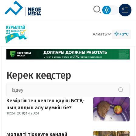
Алматы
+3°C
Керек кеңестер
Кеміргіштен келген қауіп: БСГҚ-
ның алдын алу мүмкін бе?
10:24, 26 Қазан 2024
Мопедті тіркеуге қандай