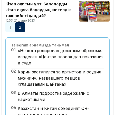
Кітап оқитын ұлт: Балаларды
кітап оқуға баулудың шетелдік
тәжірибесі қандай?
15:53, 21 Шілде 2023
1
2
Telegram арнамызда танымал
01
«Не контролировал должным образом»:
владелец «Центра плова» дал показания
в суде
02
Карин заступился за артистов и осудил
мужчину, назвавшего певцов
«глашатаями шайтана»
03
В Алматы подростка задержали с
наркотиками
04
Казахстан и Китай объединят QR-
платежи до конца года