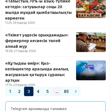
«Табыстың 70%-ы азық-түлікке
кетеді»: сатушылар соңғы 20
жылда мұндай қымбатшылықты
көрмеген
11:25, 29 Қаңтар 2026
«Үкімет уәдесін орындамады»:
фермерлер несиесін төлей
алмай жүр
16:28, 27 Қаңтар 2026
«Құтыдағы өмір»: Қыз-
келіншектер арасында аналық
жасушасын қатыруға сұраныс
артқан
17:15, 23 Қаңтар 2026
1
2
3
4
5
85
…
Telegram арнамызда танымал