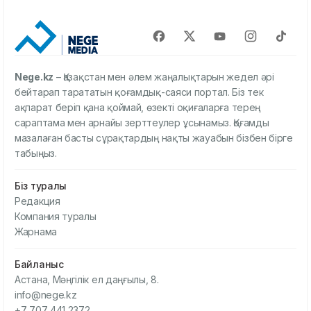
Nege.kz
– Қазақстан мен әлем жаңалықтарын жедел әрі
бейтарап тарататын қоғамдық-саяси портал. Біз тек
ақпарат беріп қана қоймай, өзекті оқиғаларға терең
сараптама мен арнайы зерттеулер ұсынамыз. Қоғамды
мазалаған басты сұрақтардың нақты жауабын бізбен бірге
табыңыз.
Біз туралы
Редакция
Компания туралы
Жарнама
Байланыс
Астана, Мәңгілік ел даңғылы, 8.
info@nege.kz
+7 707 441 2372