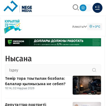
Алматы
+3°C
Нысана
Темір торға тоғытылған бозбала:
балалар қылмысына не себеп?
10:14, 02 Наурыз 2026
Депутаттар портреті: