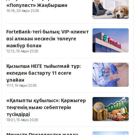
«Популист» Жаңбыршин
16:18, 26 Ақпан 2026
ForteBank-тегі былық: VIP-клиент
өзі алмаған несиесін төлеуге
мәжбүр болған
12:13, 19 Ақпан 2026
Қызылша НЕГЕ тыйылмай тұр:
екпеден бастарту 11 есеге
ұлғайған
11:11, 19 Ақпан 2026
«Қалыпты құбылыс»: Қаржыгер
теңгенің нығаю себептерін
түсіндірді
18:01, 15 Ақпан 2026
Министр Президентке жалған