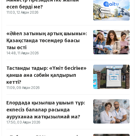
есеп берді ме?
11:03, 12 Ақпан 2026
«Әйел затының артық шығыны»:
Қазақстанда төсемдер бағасы
тағы өсті
14:48, 11 Ақпан 2026
Тастанды тағдыр: «Үміт бесігіне»
қанша ана сәбиін қалдырып
кетті?
11:09, 09 Ақпан 2026
Елордада қызылша ушығып тұр:
екпесіз балалар расында
ауруханаға жатқызылмай ма?
17:50, 03 Ақпан 2026