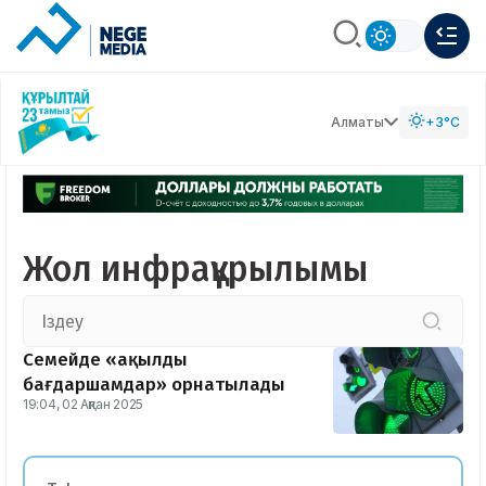
Алматы
+3°C
Жол инфрақұрылымы
Семейде «ақылды
бағдаршамдар» орнатылады
19:04, 02 Ақпан 2025