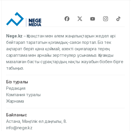
Nege.kz
– Қазақстан мен әлем жаңалықтарын жедел әрі
бейтарап тарататын қоғамдық-саяси портал. Біз тек
ақпарат беріп қана қоймай, өзекті оқиғаларға терең
сараптама мен арнайы зерттеулер ұсынамыз. Қоғамды
мазалаған басты сұрақтардың нақты жауабын бізбен бірге
табыңыз.
Біз туралы
Редакция
Компания туралы
Жарнама
Байланыс
Астана, Мәңгілік ел даңғылы, 8.
info@nege.kz