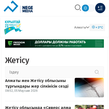
Алматы
+3°C
Жетісу
Алматы мен Жетісу облысының
тұрғындары жер сілкінісін сезді
08:52, 05 Маусым 2026
Жетісу облысында «Сиверс алма