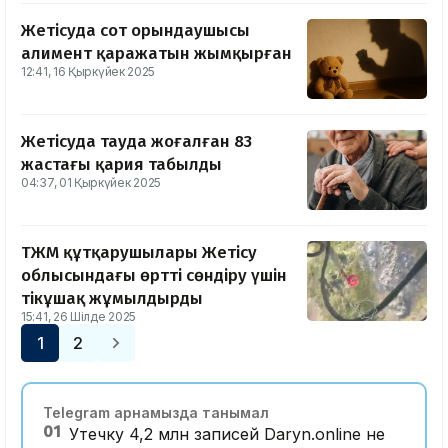
Жетісуда сот орындаушысы
алимент қаражатын жымқырған
12:41, 16 Қыркүйек 2025
Жетісуда тауда жоғалған 83
жастағы қария табылды
04:37, 01 Қыркүйек 2025
ТЖМ құтқарушылары Жетісу
облысындағы өртті сөндіру үшін
тікұшақ жұмылдырды
15:41, 26 Шілде 2025
1
2
Telegram арнамызда танымал
01
Утечку 4,2 млн записей Daryn.online не