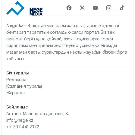
Nege.kz
– Қазақстан мен әлем жаңалықтарын жедел әрі
бейтарап тарататын қоғамдық-саяси портал. Біз тек
ақпарат беріп қана қоймай, өзекті оқиғаларға терең
сараптама мен арнайы зерттеулер ұсынамыз. Қоғамды
мазалаған басты сұрақтардың нақты жауабын бізбен бірге
табыңыз.
Біз туралы
Редакция
Компания туралы
Жарнама
Байланыс
Астана, Мәңгілік ел даңғылы, 8.
info@nege.kz
+7 707 441 2372