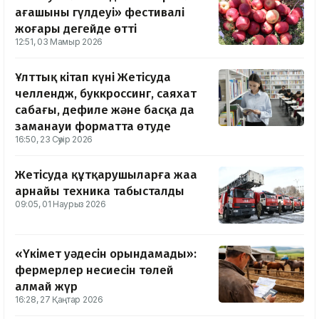
ағашының гүлдеуі» фестивалі
жоғары деңгейде өтті
12:51, 03 Мамыр 2026
Ұлттық кітап күні Жетісуда
челлендж, буккроссинг, саяхат
сабағы, дефиле және басқа да
заманауи форматта өтуде
16:50, 23 Сәуір 2026
Жетісуда құтқарушыларға жаңа
арнайы техника табысталды
09:05, 01 Наурыз 2026
«Үкімет уәдесін орындамады»:
фермерлер несиесін төлей
алмай жүр
16:28, 27 Қаңтар 2026