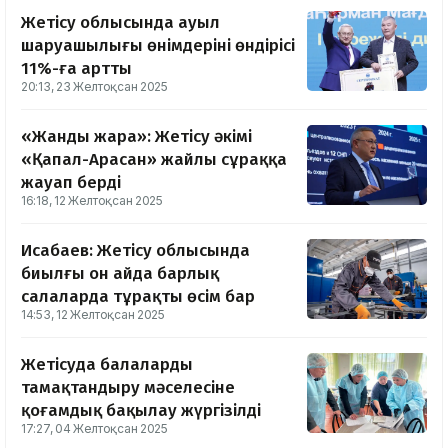
Жетісу облысында ауыл
шаруашылығы өнімдерінің өндірісі
11%-ға артты
20:13, 23 Желтоқсан 2025
«Жанды жара»: Жетісу әкімі
«Қапал-Арасан» жайлы сұраққа
жауап берді
16:18, 12 Желтоқсан 2025
Исабаев: Жетісу облысында
биылғы он айда барлық
салаларда тұрақты өсім бар
14:53, 12 Желтоқсан 2025
Жетісуда балаларды
тамақтандыру мәселесіне
қоғамдық бақылау жүргізілді
17:27, 04 Желтоқсан 2025