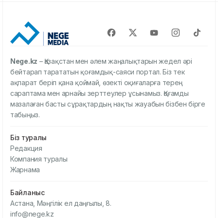
Nege.kz
– Қазақстан мен әлем жаңалықтарын жедел әрі
бейтарап тарататын қоғамдық-саяси портал. Біз тек
ақпарат беріп қана қоймай, өзекті оқиғаларға терең
сараптама мен арнайы зерттеулер ұсынамыз. Қоғамды
мазалаған басты сұрақтардың нақты жауабын бізбен бірге
табыңыз.
Біз туралы
Редакция
Компания туралы
Жарнама
Байланыс
Астана, Мәңгілік ел даңғылы, 8.
info@nege.kz