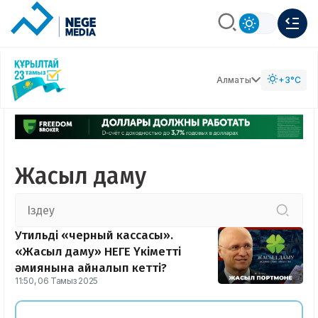
Алматы
+3°C
Жасыл даму
Утильдің «черный кассасы».
«Жасыл даму» НЕГЕ Үкіметтің
әмиянына айналып кетті?
11:50, 06 Тамыз 2025