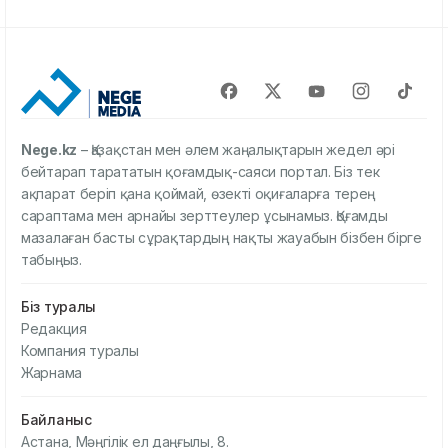
Nege.kz
– Қазақстан мен әлем жаңалықтарын жедел әрі
бейтарап тарататын қоғамдық-саяси портал. Біз тек
ақпарат беріп қана қоймай, өзекті оқиғаларға терең
сараптама мен арнайы зерттеулер ұсынамыз. Қоғамды
мазалаған басты сұрақтардың нақты жауабын бізбен бірге
табыңыз.
Біз туралы
Редакция
Компания туралы
Жарнама
Байланыс
Астана, Мәңгілік ел даңғылы, 8.