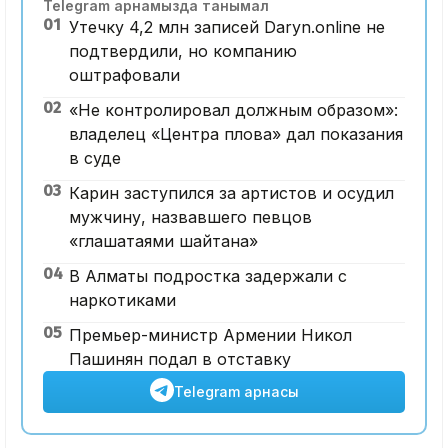
Telegram арнамызда танымал
01
Утечку 4,2 млн записей Daryn.online не
подтвердили, но компанию
оштрафовали
02
«Не контролировал должным образом»:
владелец «Центра плова» дал показания
в суде
03
Карин заступился за артистов и осудил
мужчину, назвавшего певцов
«глашатаями шайтана»
04
В Алматы подростка задержали с
наркотиками
05
Премьер-министр Армении Никол
Пашинян подал в отставку
Telegram арнасы