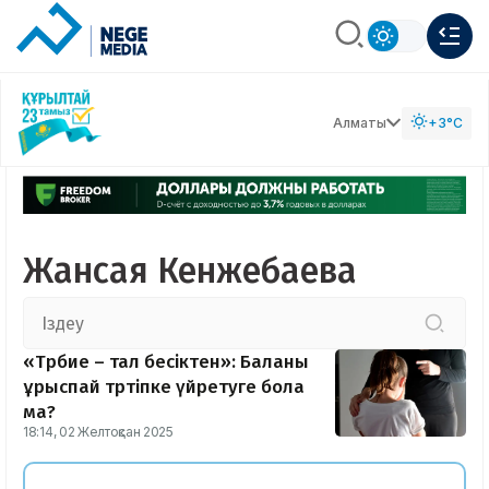
Алматы
+3°C
Жансая Кенжебаева
«Тәрбие – тал бесіктен»: Баланы
ұрыспай тәртіпке үйретуге бола
ма?
18:14, 02 Желтоқсан 2025