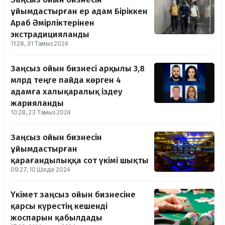
ұйымдастырған ер адам Біріккен
Араб Әмірліктерінен
экстрадицияланды
11:28, 31 Тамыз 2024
Заңсыз ойын бизнесі арқылы 3,8
млрд теңге пайда көрген 4
адамға халықаралық іздеу
жарияланды
10:28, 23 Тамыз 2024
Заңсыз ойын бизнесін
ұйымдастырған
қарағандылыққа сот үкімі шықты
09:27, 10 Шілде 2024
Үкімет заңсыз ойын бизнесіне
қарсы күрестің кешенді
жоспарын қабылдады