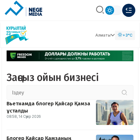
Алматы
+3°C
Заңсыз ойын бизнесі
Вьетнамда блогер Қайсар Қамза
ұсталды
08:58, 14 Сәуір 2026
Блогер Қайсар Қамзаның