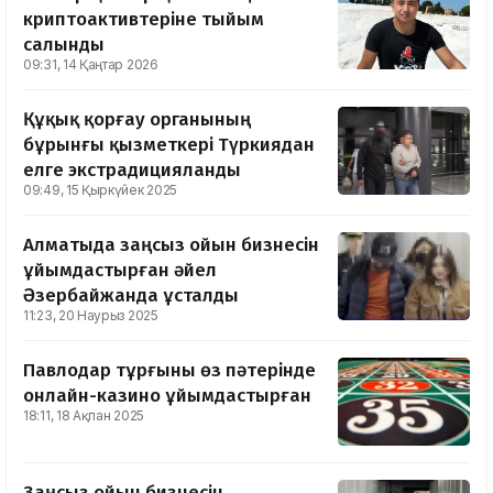
криптоактивтеріне тыйым
салынды
09:31, 14 Қаңтар 2026
Құқық қорғау органының
бұрынғы қызметкері Түркиядан
елге экстрадицияланды
09:49, 15 Қыркүйек 2025
Алматыда заңсыз ойын бизнесін
ұйымдастырған әйел
Әзербайжанда ұсталды
11:23, 20 Наурыз 2025
Павлодар тұрғыны өз пәтерінде
онлайн-казино ұйымдастырған
18:11, 18 Ақпан 2025
Заңсыз ойын бизнесін