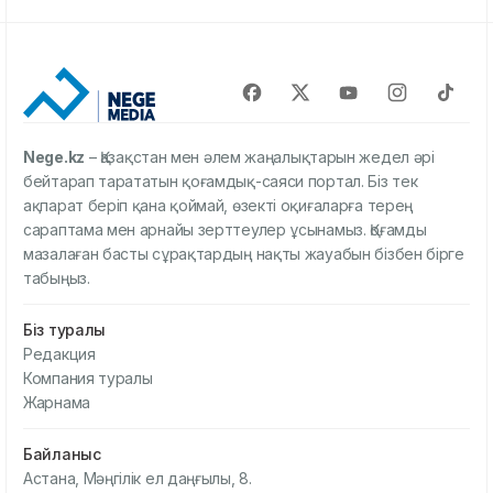
Nege.kz
– Қазақстан мен әлем жаңалықтарын жедел әрі
бейтарап тарататын қоғамдық-саяси портал. Біз тек
ақпарат беріп қана қоймай, өзекті оқиғаларға терең
сараптама мен арнайы зерттеулер ұсынамыз. Қоғамды
мазалаған басты сұрақтардың нақты жауабын бізбен бірге
табыңыз.
Біз туралы
Редакция
Компания туралы
Жарнама
Байланыс
Астана, Мәңгілік ел даңғылы, 8.