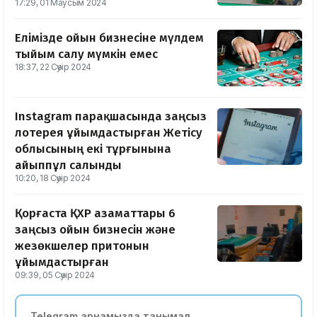
17:29, 01 Маусым 2024
Елімізде ойын бизнесіне мүлдем
тыйым салу мүмкін емес
18:37, 22 Сәуір 2024
Instagram парақшасында заңсыз
лотерея ұйымдастырған Жетісу
облысының екі тұрғынына
айыппұл салынды
10:20, 18 Сәуір 2024
Қорғаста ҚХР азаматтары 6
заңсыз ойын бизнесін және
жезөкшелер притонын
ұйымдастырған
09:39, 05 Сәуір 2024
Telegram арнамызда танымал