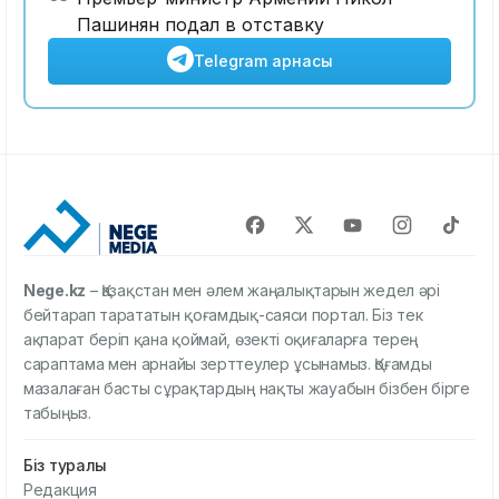
Пашинян подал в отставку
Telegram арнасы
Nege.kz
– Қазақстан мен әлем жаңалықтарын жедел әрі
бейтарап тарататын қоғамдық-саяси портал. Біз тек
ақпарат беріп қана қоймай, өзекті оқиғаларға терең
сараптама мен арнайы зерттеулер ұсынамыз. Қоғамды
мазалаған басты сұрақтардың нақты жауабын бізбен бірге
табыңыз.
Біз туралы
Редакция