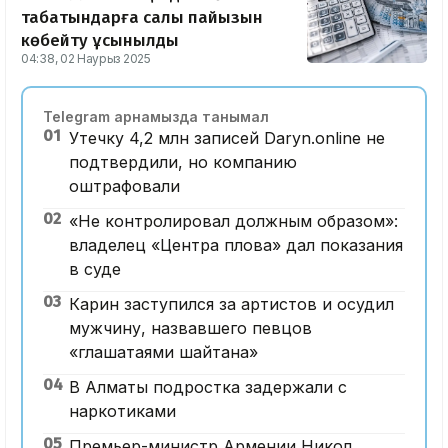
табатындарға салық пайызын
көбейту ұсынылды
04:38, 02 Наурыз 2025
Telegram арнамызда танымал
01
Утечку 4,2 млн записей Daryn.online не
подтвердили, но компанию
оштрафовали
02
«Не контролировал должным образом»:
владелец «Центра плова» дал показания
в суде
03
Карин заступился за артистов и осудил
мужчину, назвавшего певцов
«глашатаями шайтана»
04
В Алматы подростка задержали с
наркотиками
05
Премьер-министр Армении Никол