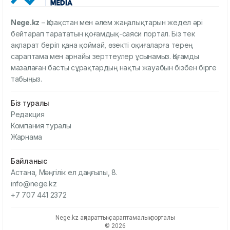
Nege.kz
– Қазақстан мен әлем жаңалықтарын жедел әрі
бейтарап тарататын қоғамдық-саяси портал. Біз тек
ақпарат беріп қана қоймай, өзекті оқиғаларға терең
сараптама мен арнайы зерттеулер ұсынамыз. Қоғамды
мазалаған басты сұрақтардың нақты жауабын бізбен бірге
табыңыз.
Біз туралы
Редакция
Компания туралы
Жарнама
Байланыс
Астана, Мәңгілік ел даңғылы, 8.
info@nege.kz
+7 707 441 2372
Nege.kz ақпараттық-сараптамалық порталы
© 2026