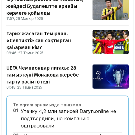
жейдесі Будапештте арнайы
көрмеге қойылды
11:57, 29 Мамыр 2026
Тарих жасаған Темірлан.
«Селтикті» сан соқтырған
қаһарман кім?
08:46, 27 Тамыз 2025
UEFA Чемпиондар лигасы: 28
тамыз күні Монакода жеребе
тарту рәсімі өтеді
01:48, 25 Тамыз 2025
Telegram арнамызда танымал
01
Утечку 4,2 млн записей Daryn.online не
подтвердили, но компанию
оштрафовали