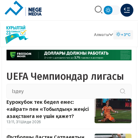
Алматы
+3°C
UEFA Чемпиондар лигасы
Еурокубок тек бедел емес:
«Қайрат» пен «Тобылдың» жеңісі
Қазақстанға не үшін қажет?
13:11, 31 Шілде 2026
Футболшы Дастан Сәтпаевтың